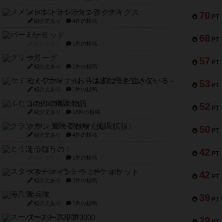
メメントオンラインタクティクス
70
PT
紹介文あり
4件の投稿
パーミッド
68
PT
紹介文なし
1件の投稿
クリーグ
57
PT
紹介文あり
1件の投稿
セミファイナル ～お前はまだ生きている～
53
PT
紹介文あり
1件の投稿
ふたつの街の物語
52
PT
紹介文あり
18件の投稿
クランク! ：冒険者たち（拡張）
50
PT
紹介文あり
4件の投稿
とうほうの！
42
PT
紹介文なし
1件の投稿
スターマイン・ラミー ポケット
42
PT
紹介文あり
2件の投稿
海兵隊
39
PT
紹介文あり
1件の投稿
スーパーストア3000
39