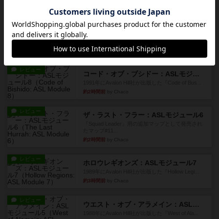
約2時間前
by Chaco
レビュー
ガンホー：ASLモジュール9
1992年にAvalon Hill社が出版した『Gung Ho！』
に付...
約2時間前
by Chaco
レビュー
コード・オブ・ブシドー：ASLモジュール8
1991年にAvalon Hill社が出版した『Code of Bus...
約2時間前
by Chaco
レビュー
ザ・ラスト・フラー：ASLモジュール6
『Squad Leader』用の追加マップとして発売され
たマップ#11...
約2時間前
by Chaco
レビュー
ホロウレギオンズ：ASLモジュール7
1989年にAvalon Hill社が出版した『Hollow Legi...
約3時間前
by Chaco
レビュー
ウエスト・オブ・アラメイン：ASLモジュール5
1988年にAvalon Hill社が出版した『West of Ala...