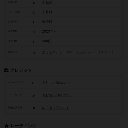
未登録
参加人数
未登録
プレイ時間
未登録
対象年齢
2023年～
発売時期
500円
参考価格
ようこそ、ボードゲームカフェへ！（2026年）
関連作品
クレジット
きむち（Kimuchi）
ゲームデザイン
きむち（Kimuchi）
アートワーク
ゆこる（Yukoru）
関連企業/団体
レーティング