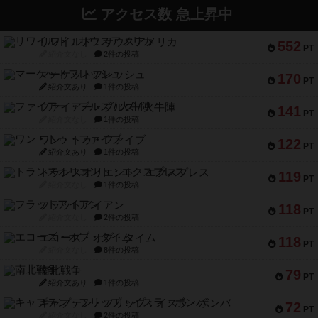
アクセス数 急上昇中
リワイルド：サウスアメリカ
552
PT
紹介文なし
2件の投稿
マーケットフレッシュ
170
PT
紹介文あり
1件の投稿
ファイアー・ブルズ / 火牛陣
141
PT
紹介文なし
1件の投稿
ワン・トゥ・ファイブ
122
PT
紹介文あり
1件の投稿
トランスオリエント・エクスプレス
119
PT
紹介文なし
1件の投稿
フラットアイアン
118
PT
紹介文なし
2件の投稿
エコーズ・オブ・タイム
118
PT
紹介文なし
8件の投稿
南北戦争
79
PT
紹介文あり
1件の投稿
キャプテン・フリップ：イスラ・ボンバ
72
PT
紹介文なし
2件の投稿