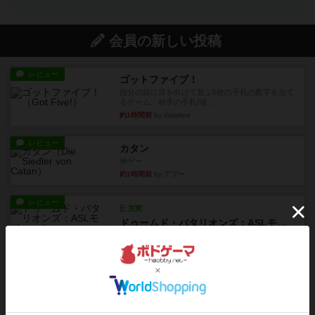
会員の新しい投稿
レビュー
ゴットファイブ！
自分の前に背を向けて並ぶ5枚の手札の数字を当て
るゲーム。相手の手札/場...
約1時間前
by daisdice
レビュー
カタン
神ゲー
約1時間前
by アプー
レビュー
充実
ドゥームド・バタリオンズ：ASLモジュール11
『Squad Leader』用の追加マップとして発売され
たマップの#9...
約2時間前
by Chaco
レビュー
クロワ・ド・ゲール：ASLモジュール10
1992年にAvalon Hill社が出版した『Croix de Gu...