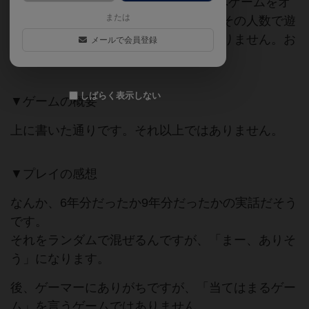
3枚のカードをめくって、「お客様」へゲームをオ
または
ススメするゲームです。間違っても「その人数で遊
べるゲーム」を早く言うゲームではありません。お
メールで会員登録
客様を満足させるゲームです。
しばらく表示しない
▼ゲームの概要
上に書いた通りです。それ以上ではありません。
▼プレイの感想
なんか、6年分だったか9年分だったかの実話だそう
です。
それをランダムで混ぜるんですが、「まー、ありそ
う」になります。
後、ゲーマーにありがちですが、「当てはまるゲー
ム」を言うゲームではありません。