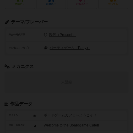
0
9
1
5
興味あり
経験あり
お気に入り
持ってる
テーマ/フレーバー
現代（Present）
舞台の時代背景
パーティゲーム（Party）
その他のコンセプト
メカニクス
未登録
作品データ
ボードゲームカフェへようこそ！
タイトル
Welcome to the Boardgame Cafe!!
原題・英題表記