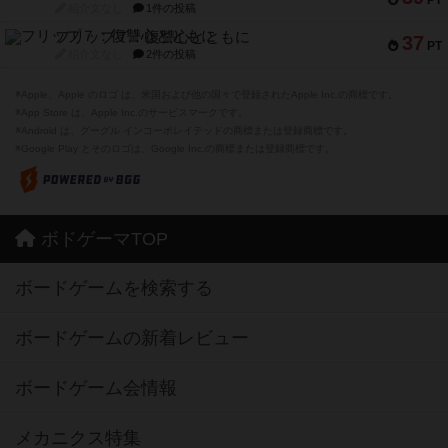
PT
紹介文なし
1件の投稿
フリップ７：復讐心とともに
37
PT
紹介文なし
2件の投稿
※Apple、Apple のロゴ は、米国および他の国々で登録されたApple Inc.の商標です。
※App Store は、Apple Inc.のサービスマークです。
※Android は、グーグル インコーポレイテッドの商標または登録商標です。
※Google Play とそのロゴは、Google Inc.の商標または登録商標です。
ボドゲーマTOP
ボードゲームを検索する
ボードゲームの新着レビュー
ボードゲーム会情報
メカニクス特集