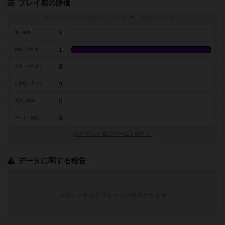
プレイ感の評価
トグルスイッチを押すとプレイ感（
※
）の投票ができます
0
運・確率
1
戦略・判断力
0
交渉・立ち回り
0
心理戦・ブラフ
0
攻防・戦闘
0
アート・外見
似たプレイ感のゲームを探す→
データに関する報告
ログインするとフォームが表示されます