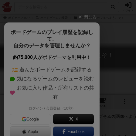
ログイン
閉じる
ボドゲーマTOP
ボードゲームの検索
ボードゲームカフェへようこそ！
ボードゲームのプレイ履歴を記録し
て、
自分のデータを管理しませんか？
ボードゲームカフェへようこそ！
約75,000人
がボドゲーマを利用中！
Welcome to the Boardgame Cafe!!
遊んだボードゲームを記録する
気になるゲームのレビューを読む
お気に入り作品・所有リストの共
有
3
1
5
トップ
画像
動画
レビュー
カフェ
ログイン / 会員登録（10秒）
Google
X
Apple
Facebook