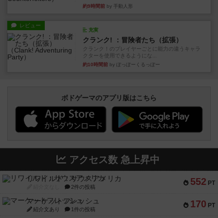
約9時間前
by 手動人形
レビュー
充実
クランク! ：冒険者たち（拡張）
クランク！のプレイヤーごとに能力の違うキャラ
クターを使用できるようにな...
約10時間前
by ぽっぽーくるっぽー
ボドゲーマのアプリ版はこちら
アクセス数 急上昇中
リワイルド：サウスアメリカ
552
PT
紹介文なし
2件の投稿
マーケットフレッシュ
170
PT
紹介文あり
1件の投稿