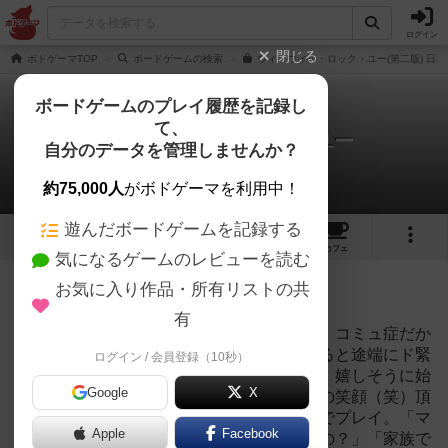
ログイン
閉じる
ボドゲーマTOP
ボードゲームの検索
ウィ・ウィル・ロック・ユー(第二版) 日本
ボードゲームのプレイ履歴を記録し
て、
ウィ・ウィル・ロック・ユー
自分のデータを管理しませんか？
2件のリプレイ日記
約75,000人
がボドゲーマを利用中！
遊んだボードゲームを記録する
5
10
88
トップ
画像
動画
レビュー
カフェ
気になるゲームのレビューを読む
投稿日：2021年08月26日 10時25分
お気に入り作品・所有リストの共
88
名に読まれています
有
ダメなんですリズム芸、いやリズムゲーム。コミュ症だか
らか、場の「リズム」を崩すことを想定すると途端にド緊
ログイン / 会員登録（10秒）
張。「やろーよ♪やろーよ♪」と楽しそうに、嬉しそうに始
Google
X
める仲間の中でいつも顔面蒼白、ニセモノの笑顔（笑）頂
いたゲームの中に混ざっていたので、家族でプレイ。「マ
Apple
Facebook
マね…苦手なんだよね…」「え？でもやるの？」「家族で