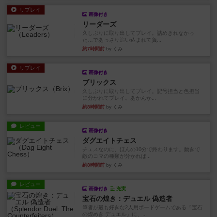
リプレイ
画像付き
リーダーズ
久しぶりに取り出してプレイ。詰めきれなかっ
た…であっさり追い込まれて負...
約7時間前
by くみ
リプレイ
画像付き
ブリックス
久しぶりに取り出してプレイ。記号担当と色担当
に分かれてプレイ。あかんか...
約8時間前
by くみ
レビュー
画像付き
ダグエイトチェス
チェスなのに、ほんの10分で終わります。動きで
敵のコマの種類が分かれば...
約8時間前
by くみ
レビュー
画像付き
充実
宝石の煌き：デュエル 偽造者
筆者が最も好きな2人用ボードゲームである『宝石
の煌めき デュエル』に、...