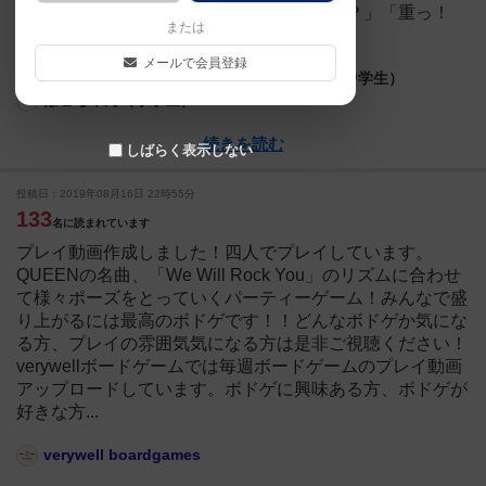
ならどうにかできるかもしれないじゃない？」「重っ！
または
（笑）」とプレイ。♪ドゥンドゥ...
メールで会員登録
凸凹ママ
凸凹パパ
でこちゃん（中学生）
ぼこちゃん（小学生）
続きを読む
しばらく表示しない
投稿日：2019年08月16日 22時55分
133
名に読まれています
プレイ動画作成しました！四人でプレイしています。
QUEENの名曲、「We Will Rock You」のリズムに合わせ
て様々ポーズをとっていくパーティーゲーム！みんなで盛
り上がるには最高のボドゲです！！どんなボドゲか気にな
る方、プレイの雰囲気気になる方は是非ご視聴ください！
verywellボードゲームでは毎週ボードゲームのプレイ動画
アップロードしています。ボドゲに興味ある方、ボドゲが
好きな方...
verywell boardgames