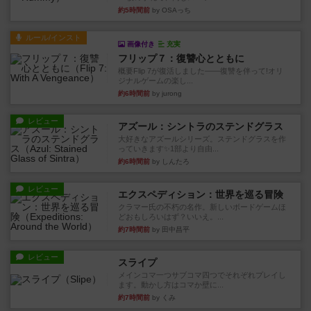
約5時間前
by OSAっち
ルール/インスト
画像付き
充実
フリップ７：復讐心とともに
概要Flip 7が復活しました――復讐を伴って!オリ
ジナルゲームの楽し...
約6時間前
by jurong
レビュー
アズール：シントラのステンドグラス
大好きなアズールシリーズ。ステンドグラスを作
っていきます✨1部より自由...
約6時間前
by しんたろ
レビュー
エクスペディション：世界を巡る冒険
クラマー氏の不朽の名作。新しいボードゲームほ
どおもしろいはず？いいえ。...
約7時間前
by 田中昌平
レビュー
スライプ
メインコマ一つサブコマ四つでそれぞれプレイし
ます。動かし方はコマか壁に...
約7時間前
by くみ