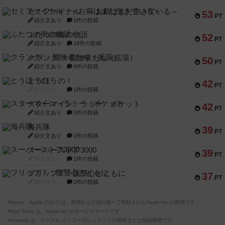
セミファイナル ～お前はまだ生きている～
53
PT
紹介文あり
1件の投稿
ふたつの街の物語
52
PT
紹介文あり
18件の投稿
クランク! ：冒険者たち（拡張）
50
PT
紹介文あり
4件の投稿
とうほうの！
42
PT
紹介文なし
1件の投稿
スターマイン・ラミー ポケット
42
PT
紹介文あり
2件の投稿
海兵隊
39
PT
紹介文あり
1件の投稿
スーパーストア3000
39
PT
紹介文なし
1件の投稿
フリップ７：復讐心とともに
37
PT
紹介文なし
2件の投稿
※Apple、Apple のロゴ は、米国および他の国々で登録されたApple Inc.の商標です。
※App Store は、Apple Inc.のサービスマークです。
※Android は、グーグル インコーポレイテッドの商標または登録商標です。