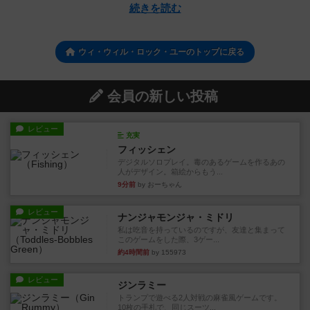
続きを読む
ウィ・ウィル・ロック・ユーのトップに戻る
会員の新しい投稿
レビュー
充実
フィッシェン
デジタルソロプレイ。毒のあるゲームを作るあの
人がデザイン。箱絵からもう...
9分前
by おーちゃん
レビュー
ナンジャモンジャ・ミドリ
私は吃音を持っているのですが、友達と集まって
このゲームをした際、3ゲー...
約4時間前
by 155973
レビュー
ジンラミー
トランプで遊べる2人対戦の麻雀風ゲームです。
10枚の手札で、同じスーツ...