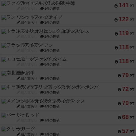
ファイアー・ブルズ / 火牛陣
141
PT
紹介文なし
1件の投稿
ワン・トゥ・ファイブ
122
PT
紹介文あり
1件の投稿
トランスオリエント・エクスプレス
119
PT
紹介文なし
1件の投稿
フラットアイアン
118
PT
紹介文なし
2件の投稿
エコーズ・オブ・タイム
118
PT
紹介文なし
8件の投稿
南北戦争
79
PT
紹介文あり
1件の投稿
キャプテン・フリップ：イスラ・ボンバ
72
PT
紹介文なし
2件の投稿
メメントオンラインタクティクス
70
PT
紹介文あり
4件の投稿
パーミッド
68
PT
紹介文なし
1件の投稿
クリーグ
57
PT
紹介文あり
1件の投稿