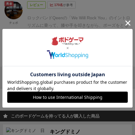
者が負けになる
負け決めゲームです。
ミスしたら、自
勇者
レビュー
170名
が参考
が面白い。
あと恥ずかしがり屋さんにはハードルが少
分のポーズカードを誰かにあげるので、
上手な人は、
し高いかも。嫁は、家族とでもやりたがらない。家族
どんどん自分の前にポーズがたまります。
他の人は、
ロックバンドQeenの「We Will Rock You」のイントロ
以外は、もちらんNG。
チェポ
その沢山のポーズを持つ人の、
どのポーズで指定して
リズムに乗って、膝や手を叩きながら、ポーズをとる
もよいので、
上手な人は、自分の前の全ポーズに集中
アクション系リズムゲーム。
9歳息子、6歳娘、妻、私
してなくてはならず、
よりミスしやすくなるワケで
の4人でプレイ。
私は、飲み会などでのリズムゲー
す。
ちなみに、ボールカードの効果は
好きなタイミン
ムが苦手でした。このゲームの存在を知ったとき、
グで有利に使用できるもの以外に、
引いた瞬間に発動
「リズムゲームが苦手というトラウマを払拭した
続きを見る
し、全員が混乱するものもあります。
実際のゲームで
い！」「子供に同じトラウマをつくらないようにして
は、もーちょっと皆が混乱し
すぐに誰かがミスするか
あげたい！」という熱い思いが芽生えたため購入しま
もと思っていたんだけど、
意外とみんな上手で、わり
した。
しかし購入後、子供にリズムゲームが得意かど
他のレビューを読み込む
と長めに続いたりもしました。
ちょっと長めに続いた
うか尋ねると、「結構得意よ。」と息子。「幼稚園で
りすると、
これ終わるんかと不安になったりもしたん
よくやってるよ。」と娘・・・・・。「わかりまし
カートに追加する
ですが、
結局、僕がこーゆうゲームが苦手なので、
集
た。私は苦手だけど、本気で勝ちに行きます。」と勝
中力が切れて、負けになること多かったです。
これは
負！
盛り上がりました！
妻は結構リズム感があり、ダ
恐らく、僕の友人たちが、
ダンスが得意ってのが大き
ントツかと思っていましたが、自分のポーズが増える
このボードゲームを持ってる人が購入した商品
いんだと思います。
やっぱダンスが得意だと、動きに
ことに意外と苦戦していました。息子は無難にうま
特化した才能があるので、
ポーズが沢山目の前にあっ
く、娘も楽しんでました。私は、皆のリズムに食らい
キングドミノ