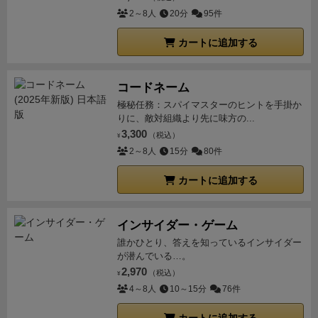
者も、
次のパンで、自分のポーズと名前を発言しま
2～8人
20分
95件
す。
つまり通常は1つのルートでつながっていくゲー
ムなのに、
一時的にルートが2つに分かれたり、
カートに追加する
それ
らは、後に統合されたりしなかったりする
超混乱ルー
ルです。
こちらを最初から採用しても良かったかもし
コードネーム
れません。
1回でみんな、満足したのでやらなかった
極秘任務：スパイマスターのヒントを手掛か
のですが。
なんか色々書きましたが、その場はちゃん
りに、敵対組織より先に味方の...
と盛り上がりましたし、
得意な人もワイワイ楽しめて
3,300
（税込）
¥
たので、
パーティーゲームとしての役目は果たせまし
2～8人
15分
80件
た。
ちなみに優勝したのは女性で、
ポーズカードが5
カートに追加する
～6枚あっても、
なんなく切り抜け、ミスはわずか1回
のみ。
当然、みんなから称賛の嵐でニッコニコ。
インサイダー・ゲーム
誰かひとり、答えを知っているインサイダー
が潜んでいる…。
2,970
（税込）
¥
4～8人
10～15分
76件