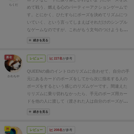
らくだ
めて戦う、燃える心のパーティーアクションゲームで
す。
とにかく、ひたすらにポーズを決めてリズムにつ
いていく、という言ってしまえばそれだけのシンプル
なゲームなのですが、これがもう文句のつけようもな
くオンリーワンなシステムで楽しい！！まさしくパー
続きを見る
ティーゲームのスターです。
自然と加速して暴力的に
なっていくリズムと相手の指定したポーズを見逃さな
勇者
レビュー
227名
が参考
い集中力、それに食らいつきながら自分と他人のポー
ズを頭に留めておくのは、ルールの文章や見た目以上
QUEENの曲のイントロのリズムに合わせて、自分の手
に難しく、一瞬の油断が命取りになります。ただ、ゲ
かわちや
元にあるカードのポーズをしてから次に指名する人の
ームが進んでいくと優位に立っているプレイヤーの負
ポーズをするという感じのリズムゲーです。
間違えた
担がどんどん増えていくので、案外場のバランスは取
りリズムに乗り切れなかったら、手元のポーズ用カー
れていくのが面白いですね。
ただ、得点（失点？）シ
ドを他の人に渡して（渡された人は自分のポーズが増
ステムが多少大雑把な所があるのだけが難点かもしれ
える）新たに引き直したり、ペナルティー用のカード
ません。失点というよりは特殊効果カードの意味合い
続きを見る
（全員のポーズ用カードを一つずつずらしたりするな
が強かったりも。厳密に勝敗を決めるゲームではな
どの効果のある）を引いたりします。ペナルティー用
く、パーティーとしてその盛り上がりを楽しむことに
神
レビュー
208名
が参考
のカードが無くなったらゲーム終了、そのカードの多