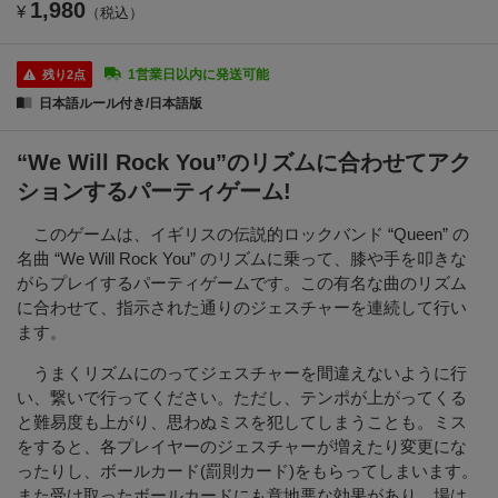
1,980
¥
（税込）
1営業日以内に発送可能
残り2点
日本語ルール付き/日本語版
“We Will Rock You”のリズムに合わせてアク
ションするパーティゲーム!
このゲームは、イギリスの伝説的ロックバンド “Queen” の
名曲 “We Will Rock You” のリズムに乗って、膝や手を叩きな
がらプレイするパーティゲームです。この有名な曲のリズム
に合わせて、指示された通りのジェスチャーを連続して行い
ます。
うまくリズムにのってジェスチャーを間違えないように行
い、繋いで行ってください。ただし、テンポが上がってくる
と難易度も上がり、思わぬミスを犯してしまうことも。ミス
をすると、各プレイヤーのジェスチャーが増えたり変更にな
ったりし、ボールカード(罰則カード)をもらってしまいます。
また受け取ったボールカードにも意地悪な効果があり、場は