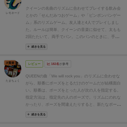
主題が置かれているゲームだとは思うので、些細な点
い人が負け、少ない人が勝ちです。
敬礼と目の上に手
かな、と思います
あと、このゲーム非常に白熱して楽
クイーンの名曲のリズムに合わせてプレイする
飲み会
をかざす等紛らわしいポーズも混ざっていますし、上
レモネード
しいんですが、長時間プレイしているととにかく両も
とかの「せんだみつおゲーム」や
「ピンポンパンゲー
記のペナルティー用のカードの効果で大分プレイヤー
もと手のひらがものすごく痒くなってくるので、気に
ム」系のリズムゲーム。
友人達と4人でプレイしまし
達も自分のとるべきポーズを混乱してしまいます。
簡
なる方は足にタオルをかぶせたりするなどして対策を
た。
ルールは簡単、クイーンの音楽に似せて、
太もも
単なポーズの人は集中砲火を浴びやすいです。
大体の
していただければよいのではないかと思います。体が
2回たたいて、両手でパン。
このパンのときに、
手番
場合ラリーが続くと徐々にテンポが速くなっていきま
痛くても涼しい顔でビートに乗り続けるのが真のロッ
の者は自分の前にあるカードのポーズをして、
次のパ
す。
更にそれが何分間も続くと掌と太腿が痛くなって
続きを見る
クスターかもしれませんが！
ンの時に、
他のプレイヤーの前にあるカードのポーズ
きます。
をとります。
すると次は、そのポーズをされた者の手
大賢者
レビュー
182名
が参考
番となり、
同じように、パンで自分のポーズ、
次のパ
ンでまた他者のポーズってのを続けていくわけです。
QUEENの曲「We will rock you」のリズムに合わせな
で、ミスをした者が負けになり、
自分のポーズカード
たまちょく
がら、順番にポーズをとるだけのゲームだが結構面白
を誰かにあげて、
新たに自分のポーズカードを1枚引
い。
順番は、ポーズをとった人が次の人を指定する。
き、
それと同時に、ボールカードなるものを受け取り
指定方法は、指定先の人のポーズで。リズムにのれな
ます。
このボールカードには特殊効果が付いていて、
かったり、ポーズを間違えたりすると、新たなポーズ
そのタイミングで使用したら、裏向けにして保持しま
が追加されたり、変わったりするので、自分のポーズ
す。
このボールカードは10枚あるんだけど、
全て尽き
続きを見る
と他人のポーズがごっちゃになってくる。慣れてきて
たらゲーム終了で、
一番、ボールカードを所有してる
もリズムがだんだん上がるため、また混乱する。ここ