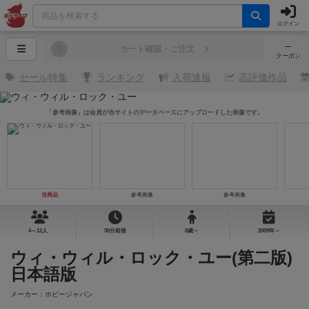
ログイン
─
0
カート確認・ご注文
クーポン
セール特集
ランキング
入荷速報
高評価作品
「参考画像」は会員が当サイトのデータベースにアップロードした画像です。
当商品
参考画像
参考画像
4～12人
30分前後
8歳～
2009年～
ウィ・ウィル・ロック・ユー(第二版)
日本語版
メーカー：ホビージャパン