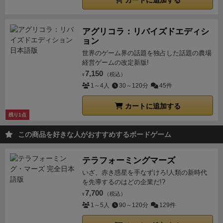
カートに追加する
アグリコラ：リバイズドエディシ
ョン
世界のゲーム界の話題を独占した話題の農場
経営ゲームの改定新版!
7,150
（税込）
¥
1～4人
30～120分
45件
カートに追加する
残り1点
この商品を好きな人がおすすめするボードゲーム
テラフォーミングマーズ
いざ、赤き惑星を手なずけろ!人類の新時代
を先導するのはどの企業だ!?
7,700
（税込）
¥
1～5人
90～120分
129件