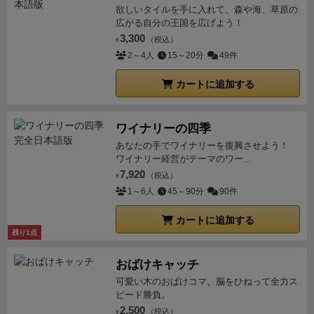
てもこなしてしまう。
結局、僕がかなり多めに負けて
ついていきましたが、僅差で負けました。
しかし、確
欲しいタイルを手に入れて、森や海、草原の
しまい、
（えー、僕はダンスは昔から苦手なもんで）
広がる自分の王国を広げよう！
実にゲーム前より上達したと思います。
プレイ人数は
3,300
そーなると全てのボールカードがなくなる前に、
（税込）
もう
4人からとなっていますが、子供と「おやつ」を賭け
¥
2～4人
15～20分
49件
負けは決まってしまってて、
後は消化試合みたいにな
て2人、3人でもやってみましたが、ゲーム可能でし
っちゃいました。
ただ、ボールカードの特殊効果の中
た。
年末・正月で、親族など少し人数が集まった時
カートに追加する
に、
全員のポーズカードを左隣にわたす効果があり、
にちょっとやって盛り上がるゲームと思います。
これをやられると流石にみんな焦っていたので、
こー
ワイナリーの四季
ゆうポーズカードが移動する効果がもっと沢山あれ
ば、
全員焦りまくれていい勝負になったんじゃないか
あなたの手でワイナリーを復興させよう！
ワイナリー経営がテーマのワー...
と。
それに人数の問題もあったのかもしれません。
最
7,920
（税込）
¥
低でも5人以上、
12人までプレイできるので、人数が
1～6人
45～90分
90件
多ければ多いほど
得意な人も注意力が散漫になり、
下
手な人でもいい勝負になったと思います。
あとこのゲ
カートに追加する
ームには上級ルールがあり、
これは、自分が指名され
残り1点
たら、自分の名前もサインと同時に発言し、
さらに、
おばけキャッチ
誰かを指名する時は、
名前とポーズ2つを同時に指名
可愛い木のおばけコマ。脳をひねって全力ス
するのですが、
この時、その2つが同じ者でなくても
ピード勝負。
よくて、
名前が指名された者も、ポーズが指名された
2,500
（税込）
¥