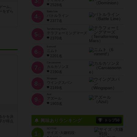
3
位
2528名
ゲーム。
ーをずら
Battle Line
4
バトルライン
位
2377名
Terraforming Mars
5
テラフォーミングマーズ
位
2370名
6 nimmt!
6
ニムト
位
2201名
Carcassonne
7
カルカソンヌ
位
2190名
Wingspan
8
ウイングスパン
位
2149名
Azul
9
アズール
位
1903名
るかを決
興味ありランキング
トップ50
字が得点
SCYTHE
1
サイズ -大鎌戦役-
位