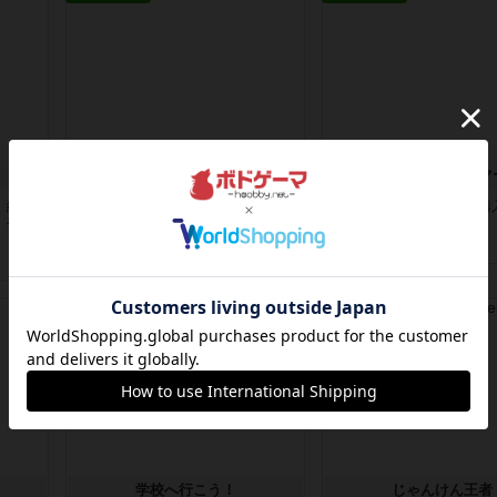
名迷探偵
アドベンチャー・マ
、紙ペ
変わったジジ抜き推理がしたい人に
tabletopsumilatorのDL
）やる
おススメ要素的には４要素ｘ４種類
レイさせていただき...
ｘ４枚...
3年以上前
の投稿
3年以上前
の投稿
レビュー
レビュー
学校へ行こう！
じゃんけん王者