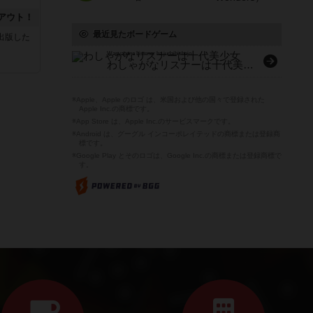
アウト！
最近見たボードゲーム
sが出版した
Wasyagana Listener ha judaibishojo
わしゃがなリスナーは十代美少女
※Apple、Apple のロゴ は、米国および他の国々で登録された
Apple Inc.の商標です。
※App Store は、Apple Inc.のサービスマークです。
※Android は、グーグル インコーポレイテッドの商標または登録商
標です。
※Google Play とそのロゴは、Google Inc.の商標または登録商標で
す。