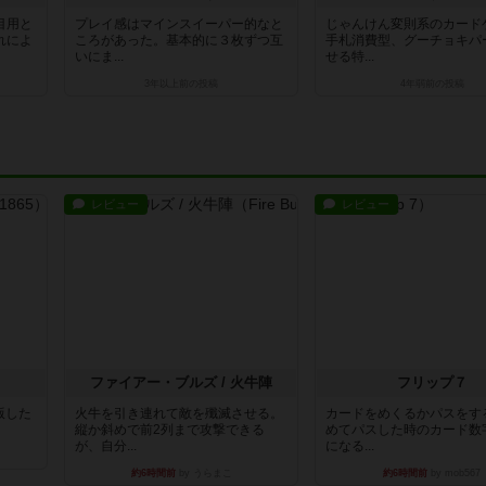
目用と
プレイ感はマインスイーパー的なと
じゃんけん変則系のカード
れによ
ころがあった。基本的に３枚ずつ互
手札消費型、グーチョキパ
いにま...
せる特...
3年以上前
の投稿
4年弱前
の投稿
レビュー
レビュー
ファイアー・ブルズ / 火牛陣
フリップ７
出版した
火牛を引き連れて敵を殲滅させる。
カードをめくるかパスをす
縦か斜めで前2列まで攻撃できる
めてパスした時のカード数
が、自分...
になる...
約6時間前
by うらまこ
約6時間前
by mob567