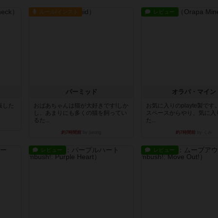
ルール/インスト
レビュー
パーミッド
オラパ・マイン
出版した
おばあちゃんは猫が大好きです!しか
お気に入りのplayte製で
し、あまりにも多くの猫を飼ってい
スペースからやり、気に入
るた...
た...
約7時間前
by jurong
約7時間前
by くみ
レビュー
レビュー