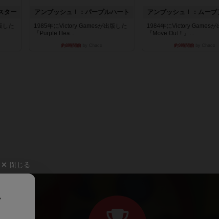
スター
アンブッシュ！：パープルハート
アンブッシュ！：ムーブ
出版した
1985年にVictory Gamesが出版した
1984年にVictory Game
『Purple Hea...
『Move Out！』...
約8時間前
by Chaco
約9時間前
by Chaco
閉じる
、