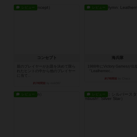
レビュー
レビュー
コンセプト
海兵隊
親のプレイヤーがお題を決めて限ら
1988年にVictory Gamesが
れたヒントの中から他のプレイヤー
『Leathernec...
に当て...
約7時間前
by Chaco
約7時間前
by mob567
レビュー
レビュー