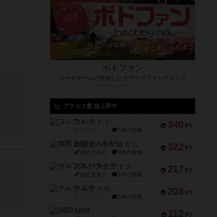
ボドファン
ボードゲームに特化したクラウドファンディング
アクセス数 急上昇中
コレクト！
340
PT
紹介文なし
1件の投稿
無限まちがいさがし
322
PT
紹介文あり
2件の投稿
ガルフストライク
217
PT
紹介文あり
1件の投稿
クルティボ
203
PT
紹介文なし
1件の投稿
1809
112
PT