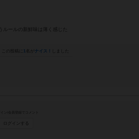
うルールの新鮮味は薄く感じた
この投稿に
1
名が
ナイス！
しました
イン/会員登録でコメント
ログインする