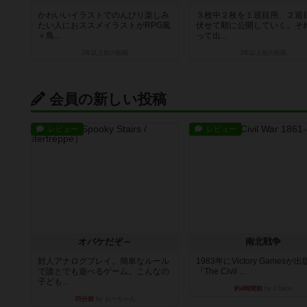
かわいいイラストでのんびり楽しみ
３枚中２枚を１巡目用、２巡
たい人におススメイラストがRPG風
伏せて順に公開していく。そ
＋鳥...
って出...
3年以上前
の投稿
3年以上前
の投稿
会員の新しい投稿
レビュー
レビュー
オバケだぞ～
南北戦争
対人アナログプレイ。簡単なルール
1983年にVictory Gamesが
で誰とでも遊べるゲーム。こんなの
『The Civil ...
子ども...
約4時間前
by Chaco
35分前
by おーちゃん