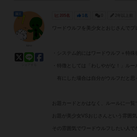
国王
205名
1名
0
2年以上前
ワードウルフを美少女とおじさんでプ
kino
・システム的にはワードウルフ＋特殊
シェアする
・特徴としては「わしやがな！」ルー
有にした場合は自分がウルフだと思
お題カードとかはなく、ルールに一覧
お題が美少女VSおじさんという雰囲
その雰囲気でワードウルフしたい人で