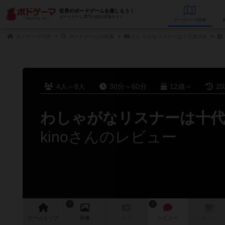
世界のボードゲームを楽しもう！
ボードゲーム専門の総合情報サイト
データベース
検
ボドゲーマTOP
ボードゲームの検索
わしゃがなリスナーは十代美少女
4人～8人
30分～60分
12歳～
2
わしゃがなリスナーは十代
kinoさんのレビュー
1
1
ゲーム
トップ
画像
動画
レビュー
店舗/
カフェ