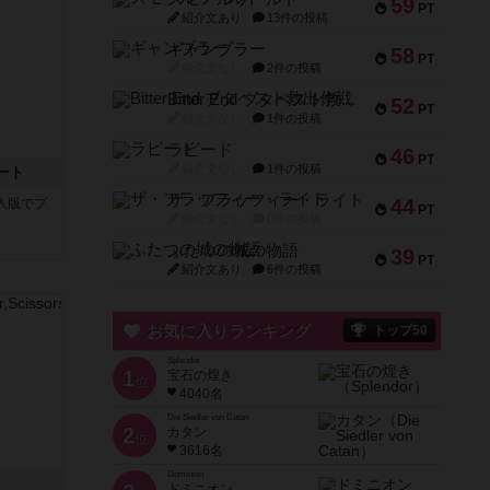
59
PT
紹介文あり
13件の投稿
ギャンブラー
58
PT
紹介文なし
2件の投稿
Bitter End ブタペスト救出作戦
52
PT
紹介文なし
1件の投稿
ラピード
46
PT
紹介文なし
1件の投稿
ート
ザ・フラッフィー・ライト
44
C購入版でプ
PT
紹介文なし
0件の投稿
ふたつの城の物語
39
PT
紹介文あり
6件の投稿
お気に入りランキング
トップ50
Splendor
1
宝石の煌き
位
4040名
Die Siedler von Catan
2
カタン
位
3616名
Dominion
ドミニオン