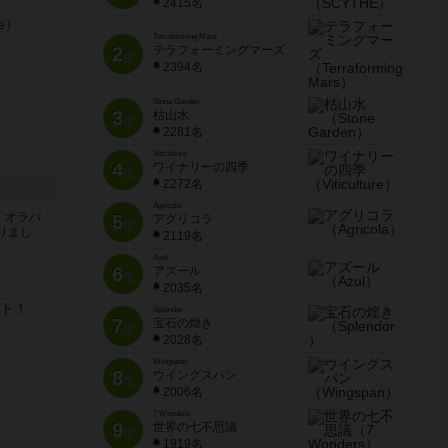
2415名
Terraforming Mars
2
テラフォーミングマーズ
位
2394名
Stone Garden
3
枯山水
位
2281名
Viticulture
4
ワイナリーの四季
位
2272名
Agricola
す。オラパ
5
アグリコラ
位
りまし
2119名
Azul
6
アズール
位
2035名
Splendor
7
宝石の煌き
位
2028名
Wingspan
8
ウイングスパン
位
2006名
7 Wonders
9
世界の七不思議
位
1919名