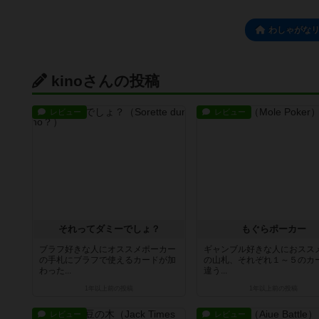
わしゃがな
kinoさんの投稿
レビュー
レビュー
それってダミーでしょ？
もぐらポーカー
ブラフ好きな人にオススメポーカー
ギャンブル好きな人におススメ
の手札にブラフで使えるカードが加
の山札、それぞれ１～５のカ
わった...
違う...
1年以上前
の投稿
1年以上前
の投稿
レビュー
レビュー