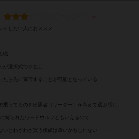
レイしたい人におススメ
役職
ルが選択式で存在し
ったら先に宣言することが可能となっている
で乗ってるのを出題者（リーダー）が考えて選ぶ感じ。
気に縛られたワードウルフともいえるので
ないとわざわざ買う価値は薄いかもしれない・・・