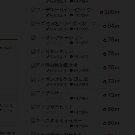
紹介文あり
1件の投稿
ファースト・イン・フライト
108
PT
紹介文あり
3件の投稿
モズビ－ズ・レイダ－ズ
94
PT
紹介文あり
1件の投稿
テンプテーション
79
PT
紹介文なし
2件の投稿
インドネシア
78
PT
紹介文あり
2件の投稿
宵と暁の呪文書
75
PT
紹介文あり
8件の投稿
リスボン・トラム 28
73
PT
紹介文あり
9件の投稿
アマナイト
73
PT
紹介文なし
1件の投稿
人にオス
ブラヴェスト
66
PT
ナインを
紹介文なし
1件の投稿
スペクタキュラー
60
PT
紹介文なし
1件の投稿
スモールワールド