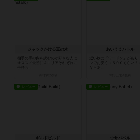
ジャックかける豆の木
あいうえバトル
相手の手の内を読むのが好きな人に
近い物に「ワードン」があり
オススメ最初に４エリアそれぞれに
ンでお安く（５００ぐらい？
手持ち...
ならあ...
約3年前
の投稿
3年以上前
の投稿
レビュー
レビュー
ギルドビルド
ウサバベル