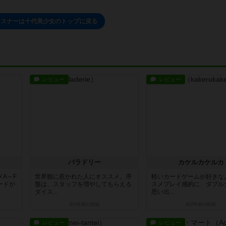
リスナーは十代美少女のトップに戻る
レビュー
レビュー
バラドリー
カケルカケルカ
A～F
世界観に惹かれた人にオススメ。序
軽いカードゲームが好きな
ードが
盤は、スタッフを増やしてもらえる
スメプレイ感的に ダブル
ダイス...
思い出...
約2年前
の投稿
約2年前
の投稿
レビュー
レビュー