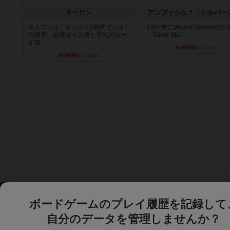
マーリン
アンブッシュ！：シルバー
４人プレイ。インスト1時間プレイ2
1987年にVictory Gamesが
時間半。結構ダイス運と手札のカー
『Silver Sta...
ド運...
約8時間前
by Chaco
約8時間前
by oliber
ボードゲームのプレイ履歴を記録して
自分のデータを管理しませんか？