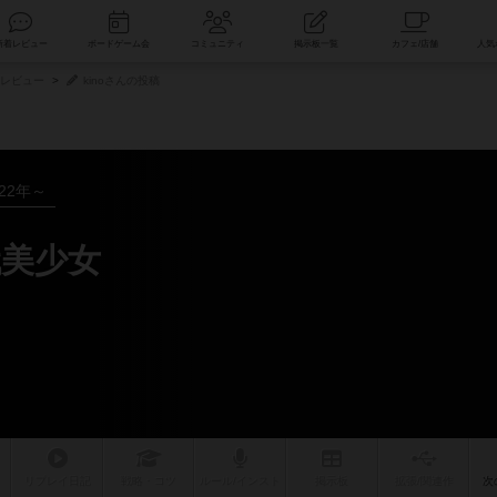
索
新着レビュー
ボードゲーム会
コミュニティ
掲示板一覧
レビュー
kinoさんの投稿
022年～
美少女
リプレイ
日記
戦略
・コツ
ルール
/インスト
掲示板
拡張/関連
作
次