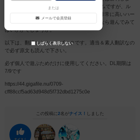
す。BGGでとても高く評価されているゲームですが、ル
または
ール量が多く、原作があるなどプレイには非常に高いハー
メールで会員登録
ドルがあると思いますが、原作ファンの方なら遊んでみて
はいかがでしょうか。
以下は、翻訳したルールブックです。適当＆素人翻訳なの
しばらく表示しない
で必ず原文も読んで下さい。
必ず個人で遊ぶためだけに使用してください。DL期限は
7/9です
https://44.gigafile.nu/0709-
cff88ccf5ad63d948d5f732dbd1275c0e
この投稿に
2
名が
ナイス！
しました
ナイス！