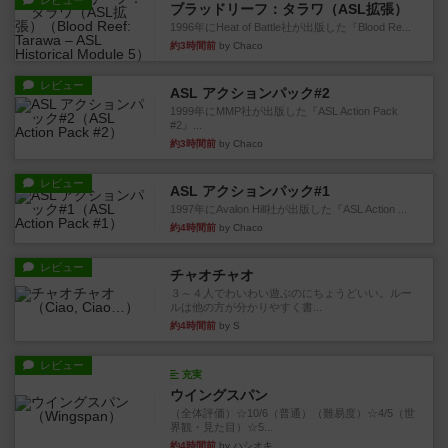
レビュー
ブラッドリーフ：タラワ（ASL拡張）
1996年にHeat of Battle社が出版した『Blood Re...
約3時間前
by Chaco
レビュー
ASL アクションパック#2
1999年にMMP社が出版した『ASL Action Pack
#2』...
約3時間前
by Chaco
レビュー
ASL アクションパック#1
1997年にAvalon Hill社が出版した『ASL Action ...
約4時間前
by Chaco
レビュー
チャオチャオ
３～４人でわいわい遊ぶのにちょうどいい。ルー
ルは他の方が分かりやすく書...
約4時間前
by S
レビュー
充実
ウイングスパン
（全体評価）☆10/6（普通）（難易度）☆4/5（世
界観・見た目）☆5...
約4時間前
by ハシオキ