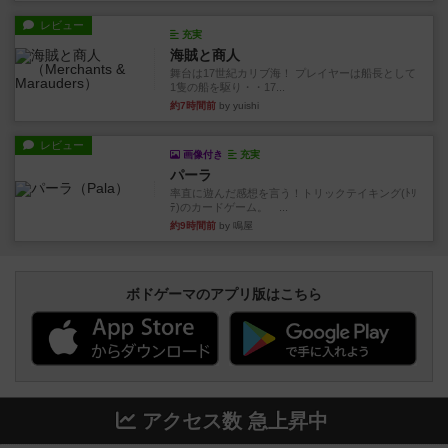
レビュー
充実
海賊と商人
舞台は17世紀カリブ海！ プレイヤーは船長として
1隻の船を駆り・・17...
約7時間前
by yuishi
レビュー
画像付き
充実
パーラ
率直に遊んだ感想を言う！トリックテイキング(ﾄﾘ
ﾃ)のカードゲーム。 ...
約9時間前
by 鳴屋
ボドゲーマのアプリ版はこちら
アクセス数 急上昇中