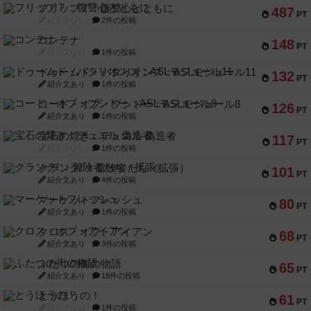
フリップ７：復讐心とともに
487
PT
紹介文なし
2件の投稿
コンテナ
148
PT
紹介文なし
1件の投稿
ドゥームド・バタリオンズ：ASLモジュール11
132
PT
紹介文あり
1件の投稿
コード・オブ・ブシドー：ASLモジュール8
126
PT
紹介文あり
1件の投稿
宝石の煌き：デュエル 偽造者
117
PT
紹介文なし
1件の投稿
クランク! ：冒険者たち（拡張）
101
PT
紹介文あり
4件の投稿
マーケットフレッシュ
80
PT
紹介文あり
1件の投稿
クロス・オブ・アイアン
68
PT
紹介文あり
3件の投稿
ふたつの街の物語
65
PT
紹介文あり
18件の投稿
とうほうの！
61
PT
紹介文なし
1件の投稿