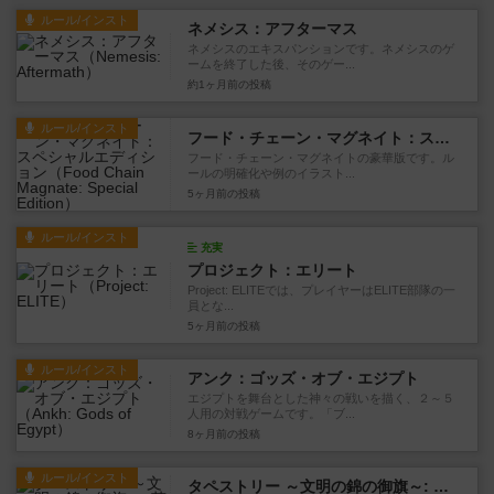
ルール/インスト
ネメシス：アフターマス
ネメシスのエキスパンションです。ネメシスのゲ
ームを終了した後、そのゲー...
約1ヶ月前
の投稿
ルール/インスト
フード・チェーン・マグネイト：スペシャルエディション
フード・チェーン・マグネイトの豪華版です。ル
ールの明確化や例のイラスト...
5ヶ月前
の投稿
ルール/インスト
充実
プロジェクト：エリート
Project: ELITEでは、プレイヤーはELITE部隊の一
員とな...
5ヶ月前
の投稿
ルール/インスト
アンク：ゴッズ・オブ・エジプト
エジプトを舞台とした神々の戦いを描く、２～５
人用の対戦ゲームです。「ブ...
8ヶ月前
の投稿
ルール/インスト
タペストリー ～文明の錦の御旗～: 芸術と建築（拡張）