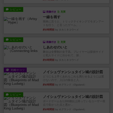
レビュー
画像付き
充実
一線を画す
簡単に言うと、トリックテイキングでモダンアー
トを行う、と言ったゲーム。...
約5時間前
by タカミネコウヘイ
レビュー
画像付き
充実
しあわせのいと
舞台は全寮制の女子高。プレイヤーは探偵サイド
と犯人サイドに分かれて、探...
約5時間前
by タカミネコウヘイ
戦略やコツ
ノイシュヴァンシュタイン城の設計図
どうにも上手くあれもこれも満たせるようには置
けないので、入口の除去と入...
約6時間前
by オグランド（Oguland）
レビュー
ノイシュヴァンシュタイン城の設計図
ボードゲームを1,000個以上持っているユーザー視
点で良かった点と悪か...
約6時間前
by オグランド（Oguland）