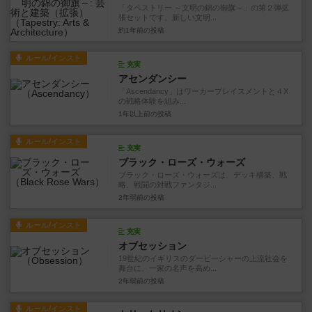
「タペストリー ～文明の錦の御旗～」の第２弾拡
張セットです。新しい文明...
約1年前
の投稿
ルール/インスト
充実
アセンダンシー
「Ascendancy」はワーカープレイスメントと４X
の戦略体験を組み...
1年以上前
の投稿
ルール/インスト
充実
ブラック・ローズ・ウォーズ
ブラック・ローズ・ウォーズは、デッキ構築、戦
略、戦闘の対戦ファンタジ...
2年弱前
の投稿
ルール/インスト
充実
オブセッション
19世紀のイギリスのダービーシャーの上流社会を
舞台に、一家の名声を高め...
2年弱前
の投稿
ルール/インスト