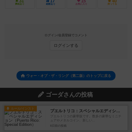
31
17
15
40
興味あり
経験あり
お気に入り
持ってる
ログイン/会員登録でコメント
ログインする
ウォー・オブ・ザ・リング（第二版）のトップに戻る
ゴーダさんの投稿
ルール/インスト
プエルトリコ：スペシャルエディション
プエルトリコの豪華版です。数多の豪華なミニチ
ュアやメタルコイン、新しい...
6日前
の投稿