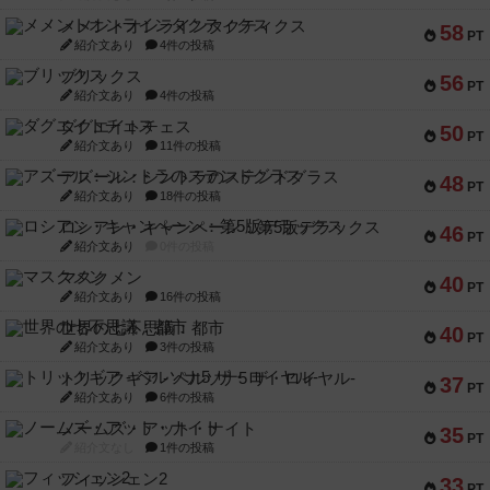
メメントオンラインタクティクス
58
PT
紹介文あり
4件の投稿
ブリックス
56
PT
紹介文あり
4件の投稿
ダグエイトチェス
50
PT
紹介文あり
11件の投稿
アズール：シントラのステンドグラス
48
PT
紹介文あり
18件の投稿
ロシアン・キャンペーン：第5版デラックス
46
PT
紹介文あり
0件の投稿
マスクメン
40
PT
紹介文あり
16件の投稿
世界の七不思議：都市
40
PT
紹介文あり
3件の投稿
トリックギア - ペルソナ5 ザ・ロイヤル-
37
PT
紹介文あり
6件の投稿
ノームズ・アット・ナイト
35
PT
紹介文なし
1件の投稿
フィッシェン2
33
PT