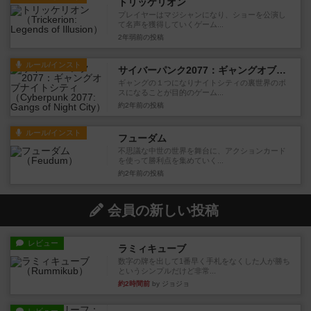
トリッケリオン
プレイヤーはマジシャンになり、ショーを公演し
て名声を獲得していくゲーム...
2年弱前
の投稿
ルール/インスト
サイバーパンク2077：ギャングオブナイトシティ
ギャングの１つになりナイトシティの裏世界のボ
スになることが目的のゲーム...
約2年前
の投稿
ルール/インスト
フューダム
不思議な中世の世界を舞台に、アクションカード
を使って勝利点を集めていく...
約2年前
の投稿
会員の新しい投稿
レビュー
ラミィキューブ
数字の牌を出して1番早く手札をなくした人が勝ち
というシンプルだけど非常...
約2時間前
by ジョジョ