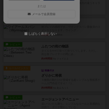
クランク！のプレイヤーごとに能力の違うキャラ
または
クターを使用できるようにな...
6分前
by ぽっぽーくるっぽー
メールで会員登録
レビュー
ワイアームスパン
初プレイの感想です。ウイングスパン履修済のコ
メントとなります。ウイング...
しばらく表示しない
32分前
by daisdice
レビュー
ふたつの街の物語
タイルを4×4で並べて街づくりします。ただし、
街は各プレイヤーの間にあ...
約4時間前
by ジェイとと
ルール/インスト
画像付き
ざりかに将棋
３種類の駒だけが登場する超シンプルな将棋系ゲ
ーム入門作品です♪(＾＾)...
約5時間前
by あんちっく
レビュー
エージェントアベニュー
追いついたら勝ち。シンプルなルールと直感的な
目的で、ボドゲ慣れしていな...