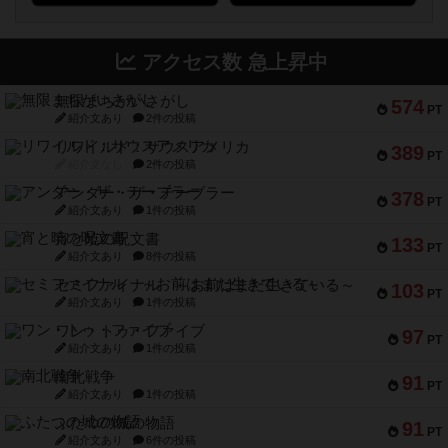
アクセス数 急上昇中
無限まちがいさがし
574
PT
紹介文あり
2件の投稿
リワイルド：サウスアメリカ
389
PT
紹介文なし
2件の投稿
アンダー・ザ・テーブラー
378
PT
紹介文あり
1件の投稿
宵と暁の呪文書
133
PT
紹介文あり
8件の投稿
セミファイナル ～お前はまだ生きている～
103
PT
紹介文あり
1件の投稿
ワン・トゥ・ファイブ
97
PT
紹介文あり
1件の投稿
南北戦争
91
PT
紹介文あり
1件の投稿
ふたつの城の物語
91
PT
紹介文あり
6件の投稿