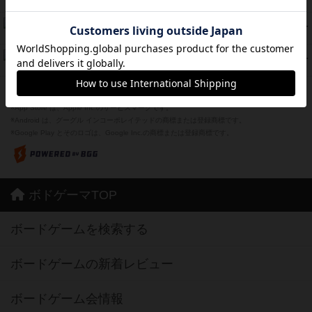
紹介文あり
1件の投稿
Bitter End ブタペスト救出作戦
45
PT
紹介文なし
1件の投稿
ドコジャン
42
PT
紹介文あり
10件の投稿
※Apple、Apple のロゴ は、米国および他の国々で登録されたApple Inc.の商標です。
※App Store は、Apple Inc.のサービスマークです。
※Android は、グーグル インコーポレイテッドの商標または登録商標です。
※Google Play とそのロゴは、Google Inc.の商標または登録商標です。
ボドゲーマTOP
ボードゲームを検索する
ボードゲームの新着レビュー
ボードゲーム会情報