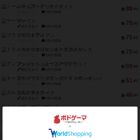
ノームズ・アット・ナイト
88
PT
紹介文なし
1件の投稿
マーリン
76
PT
紹介文あり
6件の投稿
フラットアイアン
75
PT
紹介文なし
2件の投稿
トランスオリエント・エクスプレス
70
PT
紹介文なし
1件の投稿
アンブッシュ！：ムーブアウト！
59
PT
紹介文あり
1件の投稿
キャプテン・フリップ：イスラ・ボンバ
51
PT
紹介文なし
2件の投稿
ガルフストライク
46
PT
紹介文あり
1件の投稿
エコーズ・オブ・タイム
45
PT
紹介文なし
8件の投稿
スカルキング
45
PT
紹介文あり
12件の投稿
海兵隊
45
PT