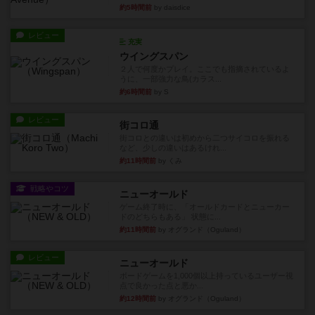
約5時間前
by daisdice
レビュー
充実
ウイングスパン
２人で何度かプレイ。ここでも指摘されているよ
うに、一部強力な鳥(カラス...
約6時間前
by S
レビュー
街コロ通
街コロとの違いは初めから二つサイコロを振れる
など、少しの違いはあるけれ...
約11時間前
by くみ
戦略やコツ
ニューオールド
ゲーム終了時に、「オールドカードとニューカー
ドのどちらもある」 状態に...
約11時間前
by オグランド（Oguland）
レビュー
ニューオールド
ボードゲームを1,000個以上持っているユーザー視
点で良かった点と悪か...
約12時間前
by オグランド（Oguland）