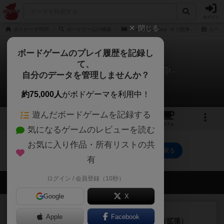
ログイン
閉じる
ボドゲーマTOP
ボードゲームの検索
The War of Cats -ネコ戦争-
ルール
ボードゲームのプレイ履歴を記録し
て、
The War of Cats -ネコ戦争-
自分のデータを管理しませんか？
0件のルール/インスト
約75,000人
がボドゲーマを利用中！
遊んだボードゲームを記録する
1
1
2
トップ
画像
動画
レビュー
カフェ
気になるゲームのレビューを読む
お気に入り作品・所有リストの共
The War of Cats -ネコ戦争-のトップに戻る
有
ログイン / 会員登録（10秒）
会員の新しい投稿
Google
X
レビュー
充実
Apple
Facebook
クランク! ：冒険者たち（拡張）