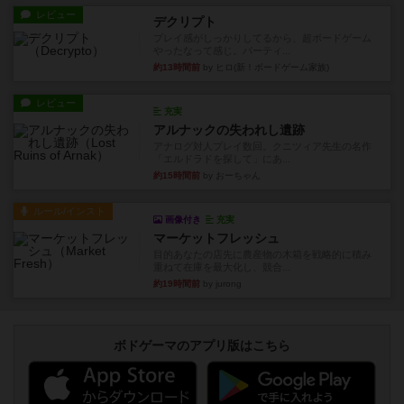
レビュー
デクリプト
プレイ感がしっかりしてるから、超ボードゲーム
やったなって感じ。パーティ...
約13時間前
by ヒロ(新！ボードゲーム家族)
レビュー
充実
アルナックの失われし遺跡
アナログ対人プレイ数回。クニツィア先生の名作
「エルドラドを探して」にあ...
約15時間前
by おーちゃん
ルール/インスト
画像付き
充実
マーケットフレッシュ
目的あなたの店先に農産物の木箱を戦略的に積み
重ねて在庫を最大化し、競合...
約19時間前
by jurong
ボドゲーマのアプリ版はこちら