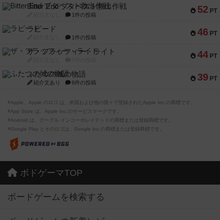
Bitter End ブタペスト救出作戦
52
PT
紹介文なし
1件の投稿
ラピード
46
PT
紹介文なし
1件の投稿
ザ・フラッフィー・ライト
44
PT
紹介文なし
0件の投稿
ふたつの城の物語
39
PT
紹介文あり
6件の投稿
※Apple、Apple のロゴ は、米国および他の国々で登録されたApple Inc.の商標です。
※App Store は、Apple Inc.のサービスマークです。
※Android は、グーグル インコーポレイテッドの商標または登録商標です。
※Google Play とそのロゴは、Google Inc.の商標または登録商標です。
ボドゲーマTOP
ボードゲームを検索する