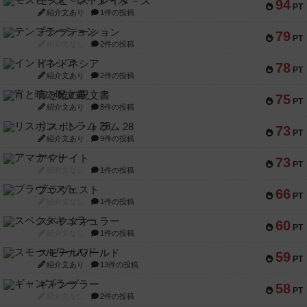
モズビ－ズ・レイダ－ズ
94
PT
紹介文あり
1件の投稿
テンプテーション
79
PT
紹介文なし
2件の投稿
インドネシア
78
PT
紹介文あり
2件の投稿
宵と暁の呪文書
75
PT
紹介文あり
8件の投稿
リスボン・トラム 28
73
PT
紹介文あり
9件の投稿
アマナイト
73
PT
紹介文なし
1件の投稿
ブラヴェスト
66
PT
紹介文なし
1件の投稿
スペクタキュラー
60
PT
紹介文なし
1件の投稿
スモールワールド
59
PT
紹介文あり
13件の投稿
ギャンブラー
58
PT
紹介文なし
2件の投稿