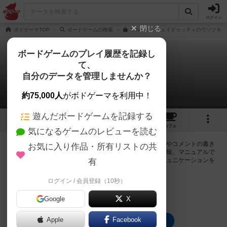
ログイン
閉じる
ボドゲーマTOP
ボードゲームの検索
ブルーノ・フェイドゥッティのウソツキシ
ボードゲームのプレイ履歴を記録し
て、
ウソツキシャーマン
自分のデータを管理しませんか？
0件の掲示板
約75,000人
がボドゲーマを利用中！
遊んだボードゲームを記録する
3
4
13
トップ
画像
動画
レビュー
カフェ
気になるゲームのレビューを読む
ログインするとウソツキシャーマンに関する掲示板の作成やコメントの書き
お気に入り作品・所有リストの共
込みが出来るようになります。ルールの疑問やエラッタ情報、マニュアルで
は判断し辛い曖昧な表記等について会員同士で自由にコミュニケーションを
有
とることが出来ます。
ログイン / 会員登録（10秒）
ログイン/無料会員登録
Google
X
Apple
Facebook
ウソツキシャーマンのトップに戻る