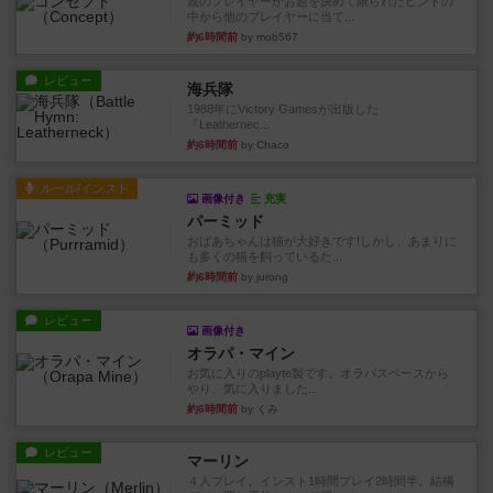
親のプレイヤーがお題を決めて限られたヒントの
中から他のプレイヤーに当て...
約6時間前
by mob567
レビュー
海兵隊
1988年にVictory Gamesが出版した
『Leathernec...
約6時間前
by Chaco
ルール/インスト
画像付き
充実
パーミッド
おばあちゃんは猫が大好きです!しかし、あまりに
も多くの猫を飼っているた...
約6時間前
by jurong
レビュー
画像付き
オラパ・マイン
お気に入りのplayte製です。オラパスペースから
やり、気に入りました...
約6時間前
by くみ
レビュー
マーリン
４人プレイ。インスト1時間プレイ2時間半。結構