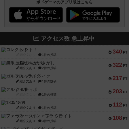
ボドゲーマのアプリ版はこちら
アクセス数 急上昇中
コレクト！
340
PT
紹介文なし
1件の投稿
無限まちがいさがし
322
PT
紹介文あり
2件の投稿
ガルフストライク
217
PT
紹介文あり
1件の投稿
クルティボ
203
PT
紹介文なし
1件の投稿
1809
112
PT
紹介文あり
1件の投稿
ファースト・イン・フライト
108
PT
紹介文あり
3件の投稿