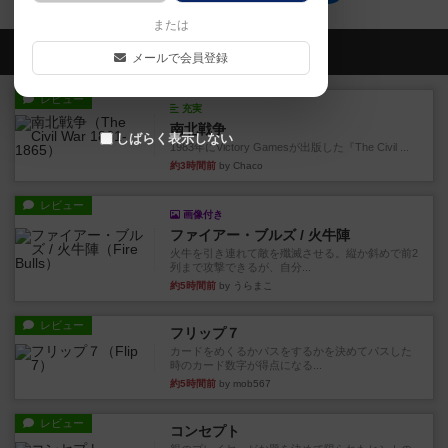
または
会員の新しい投稿
メールで会員登録
レビュー
充実
南北戦争
しばらく表示しない
1983年にVictory Gamesが出版した『The Civil ...
約3時間前
by Chaco
レビュー
画像付き
ファイアー・ブルズ / 火牛陣
火牛を引き連れて敵を殲滅させる。縦か斜めで前2
列まで攻撃できるが、自分...
約5時間前
by うらまこ
レビュー
フリップ７
カードをめくるかパスをするかを決めてパスした
時のカード数字が得点になる...
約5時間前
by mob567
レビュー
コンセプト