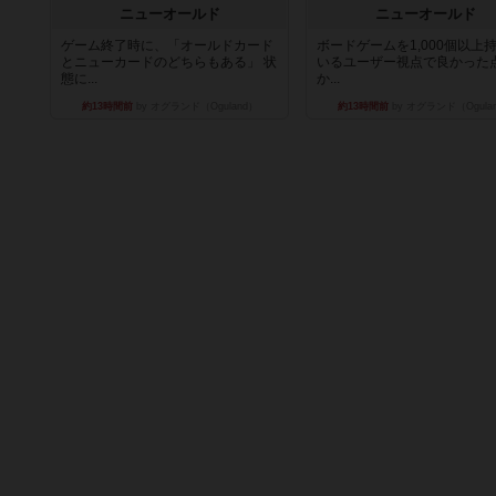
ニューオールド
ニューオールド
ゲーム終了時に、「オールドカード
ボードゲームを1,000個以上
とニューカードのどちらもある」 状
いるユーザー視点で良かった
態に...
か...
約13時間前
by オグランド（Oguland）
約13時間前
by オグランド（Ogula