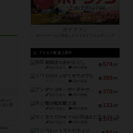
ボドファン
ボードゲームに特化したクラウドファンディング
アクセス数 急上昇中
無限まちがいさがし
574
PT
紹介文あり
2件の投稿
リワイルド：サウスアメリカ
389
PT
紹介文なし
2件の投稿
アンダー・ザ・テーブラー
378
PT
紹介文あり
1件の投稿
上持って
宵と暁の呪文書
133
た点と悪
PT
紹介文あり
8件の投稿
セミファイナル ～お前はまだ生きている～
103
PT
紹介文あり
1件の投稿
ワン・トゥ・ファイブ
97