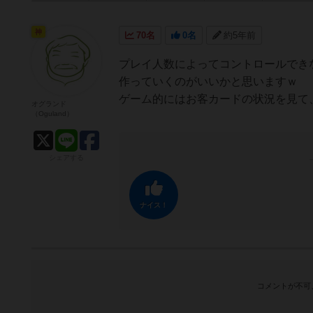
神
70名
0名
約5年前
プレイ人数によってコントロールでき
作っていくのがいいかと思いますｗ
ゲーム的にはお客カードの状況を見て
オグランド
（Oguland）
シェアする
ナイス！
コメントが不可