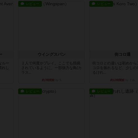
レビュー
レビュー
ー
ウイングスパン
街コロ通
なルー
２人で何度かプレイ。ここでも指摘
街コロとの違いは初めから
慣れし
されているように、一部強力な鳥(カ
コロを振れるなど、少しの
ラス...
るけれ...
約7時間前
by S
約12時間前
by くみ
レビュー
レビュー