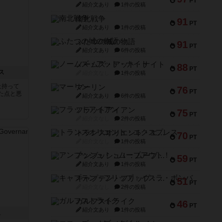
PT
紹介文あり
1件の投稿
南北戦争
91
PT
紹介文あり
1件の投稿
ふたつの城の物語
91
PT
紹介文あり
6件の投稿
ノームズ・アット・ナイト
88
PT
ス
紹介文なし
1件の投稿
上持って
マーリン
76
PT
た点と悪
紹介文あり
6件の投稿
フラットアイアン
75
PT
紹介文なし
2件の投稿
トランスオリエント・エクスプレス
70
PT
紹介文なし
1件の投稿
アンブッシュ！：ムーブアウト！
59
PT
紹介文あり
1件の投稿
キャプテン・フリップ：イスラ・ボンバ
51
PT
紹介文なし
2件の投稿
ガルフストライク
46
PT
紹介文あり
1件の投稿
ス