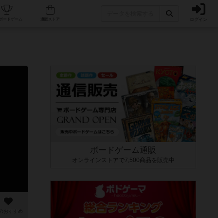
ログイン
カフェ/店舗
人気ボードゲーム
通販ストア
ボードゲーム通販
オンラインストアで7,500商品を販売中
のおすすめ