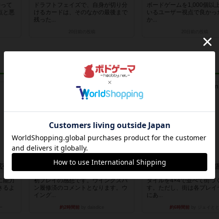
持って
ドラフトフェイズで、自身が切り分
ボードゲームを1,000個以
点と悪
けるカードは、そのなかの最後まで
いるユーザー視点で良かっ
残った...
か...
20日前
の投稿
20日前
の投稿
レビュー
レビュー
拡張）
ワイアームスパン
ふたつの街の物
に能力
初プレイの感想です。ウイングスパ
タイルを4×4で並べて街づ
きるよ
ン履修済のコメントとなります。ウ
す。ただし、街は各プレイ
イング...
にあ...
ー
約2時間前
by daisdice
約6時間前
by ジェイと