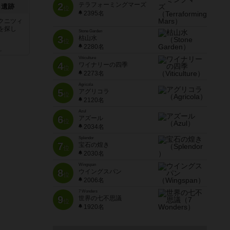
2
テラフォーミングマーズ
し遺跡
位
2395名
クニツィ
を探し
Stone Garden
3
枯山水
位
2280名
ん
Viticulture
4
ワイナリーの四季
位
2273名
Agricola
5
アグリコラ
位
2120名
Azul
6
アズール
位
2034名
Splendor
7
宝石の煌き
位
2030名
Wingspan
8
ウイングスパン
位
2006名
7 Wonders
9
世界の七不思議
位
1920名