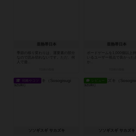
亜熱帯日本
亜熱帯日本
季節の移り変わりは、運要素の部分
ボードゲームを1,000個以上
なので読み切れないです。ただ、何
いるユーザー視点で良かった
人で遊...
か...
7日前
の投稿
7日前
の投稿
戦略やコツ
レビュー
ソソギスギ サカズキ
ソソギスギ サカズキ