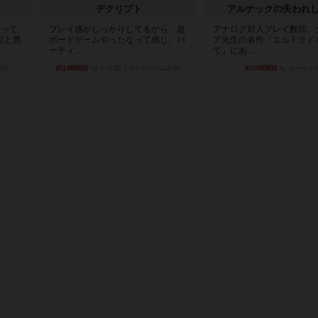
デクリプト
アルナックの失われ
持って
プレイ感がしっかりしてるから、超
アナログ対人プレイ数回。
点と悪
ボードゲームやったなって感じ。パ
ア先生の名作「エルドラド
ーティ...
て」にあ...
nd）
約14時間前
by ヒロ(新！ボードゲーム家族)
約16時間前
by おーちゃ