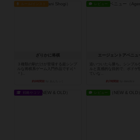
ルール/インスト
レビュー
ざりかに将棋
エージェントアベニュ
３種類の駒だけが登場する超シンプ
追いついたら勝ち。シンプル
ルな将棋系ゲーム入門作品です♪(＾
ルと直感的な目的で、ボドゲ
＾)...
ていな...
約6時間前
by あんちっく
約7時間前
by daisdice
戦略やコツ
レビュー