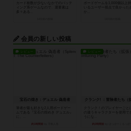
カード枚数が少ないなかでのバッテ
ボードゲームを1,000個以上
ィング系ゲームなので、運要素は
いるユーザー視点で良かった
多々ある...
か...
14日前
の投稿
14日前
の投稿
会員の新しい投稿
レビュー
レビュー
宝石の煌き：デュエル 偽造者
クランク! ：冒険者たち（
筆者が最も好きな2人用ボードゲー
クランク！のプレイヤーごと
ムである『宝石の煌めき デュエル』
の違うキャラクターを使用で
に、...
うにな...
約1時間前
by 手動人形
約2時間前
by ぽっぽーくるっぽ