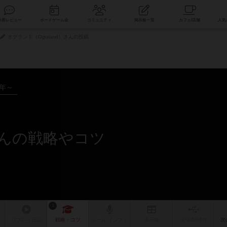
索
新着レビュー
ボードゲーム会
コミュニティ
掲示板一覧
オグランド（Oguland）さんの投稿
7年～
さんの戦略やコツ
1
リプレイ
日記
戦略
・コツ
ルール
/インスト
掲示板
拡張/関連
作
次