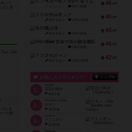
エコーズ・オブ・タイム
45
上持って
PT
紹介文なし
8件の投稿
た点と悪
スカルキング
45
PT
紹介文あり
12件の投稿
海兵隊
45
PT
紹介文あり
1件の投稿
Bitter End ブタペスト救出作戦
45
PT
紹介文なし
1件の投稿
ドコジャン
42
PT
紹介文あり
10件の投稿
お気に入りランキング
トップ50
Splendor
1
宝石の煌き
位
4041名
語
Die Siedler von Catan
2
カタン
位
くりしま
3616名
ヤーの間
Dominion
3
ドミニオン
位
2530名
と
Battle Line