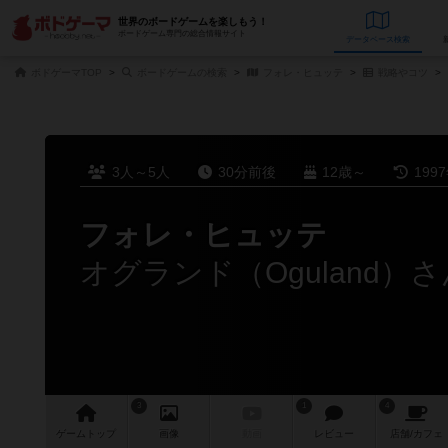
世界のボードゲームを楽しもう！
ボードゲーム専門の総合情報サイト
データベース
検
ボドゲーマTOP
ボードゲームの検索
フォレ・ヒュッテ
戦略やコツ
3人～5人
30分前後
12歳～
199
フォレ・ヒュッテ
オグランド（Oguland）
3
1
4
ゲーム
トップ
画像
動画
レビュー
店舗/
カフェ