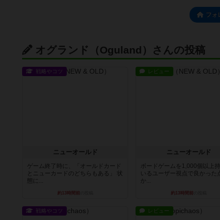
フォ
オグランド（Oguland）さんの投稿
戦略やコツ
レビュー
ニューオールド
ニューオールド
ゲーム終了時に、「オールドカード
ボードゲームを1,000個以上
とニューカードのどちらもある」 状
いるユーザー視点で良かった
態に...
か...
約13時間前
の投稿
約13時間前
の投稿
戦略やコツ
レビュー