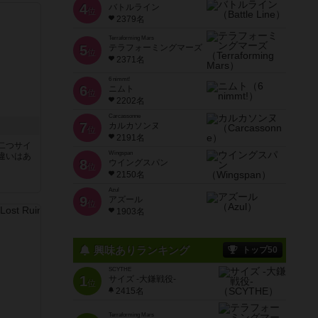
4
バトルライン
位
2379名
Terraforming Mars
5
テラフォーミングマーズ
位
2371名
6 nimmt!
6
ニムト
位
2202名
Carcassonne
7
カルカソンヌ
位
2191名
二つサイ
Wingspan
違いはあ
8
ウイングスパン
位
2150名
Azul
9
アズール
位
1903名
興味ありランキング
トップ50
SCYTHE
1
サイズ -大鎌戦役-
位
2415名
Terraforming Mars