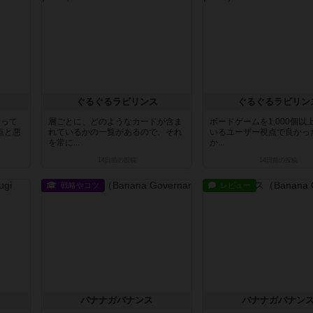
ぐるぐるラビリンス
ぐるぐるラビリン
持って
層ごとに、どのようなカードが含ま
ボードゲームを1,000個以
点と悪
れているかの一覧があるので、それ
いるユーザー視点で良かっ
を常に...
か...
14日前
の投稿
14日前
の投稿
戦略やコツ
レビュー
バナナガバナンス
バナナガバナン