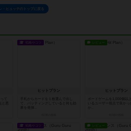
レ・ヒュッテのトップに戻る
戦略やコツ
レビュー
ヒットプラン
ヒットプラン
持って
手札からカードを１枚選んで出し
ボードゲームを1,000個以
点と悪
て、バッティングしていると何も効
いるユーザー視点で良かっ
果を発揮...
か...
6日前
の投稿
6日前
の投稿
戦略やコツ
レビュー