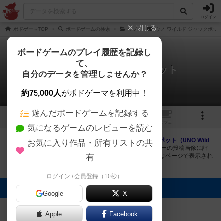
ログイン
閉じる
ボドゲーマTOP
ボードゲームの検索
ウノ
ウノ ワイルド ジャックポッ
ボードゲームのプレイ履歴を記録し
て、
ウノ ワイルド ジャックポット
自分のデータを管理しませんか？
1件の画像
約75,000人
がボドゲーマを利用中！
遊んだボードゲームを記録する
1
トップ
画像
動画
レビュー
カフェ
気になるゲームのレビューを読む
ボドゲーマにログインすると、
「ウノ ワイルド ジャックポット（UNO Wild
お気に入り作品・所有リストの共
Jackpot）」
の画像をアップロード出来たり、他のユーザーの投稿画像に評
価を付けることができます。また、トップ6の画像は様々なページで表示され
有
ます。
ログイン / 会員登録（10秒）
トップに表示される画像
Google
X
[退会者:3009]
Apple
Facebook