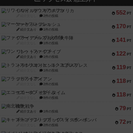
リワイルド：サウスアメリカ
552
PT
紹介文なし
2件の投稿
マーケットフレッシュ
170
PT
紹介文あり
1件の投稿
ファイアー・ブルズ / 火牛陣
141
PT
紹介文なし
1件の投稿
ワン・トゥ・ファイブ
122
PT
紹介文あり
1件の投稿
トランスオリエント・エクスプレス
119
PT
紹介文なし
1件の投稿
フラットアイアン
118
PT
紹介文なし
2件の投稿
エコーズ・オブ・タイム
118
PT
紹介文なし
8件の投稿
南北戦争
79
PT
紹介文あり
1件の投稿
キャプテン・フリップ：イスラ・ボンバ
72
PT
紹介文なし
2件の投稿