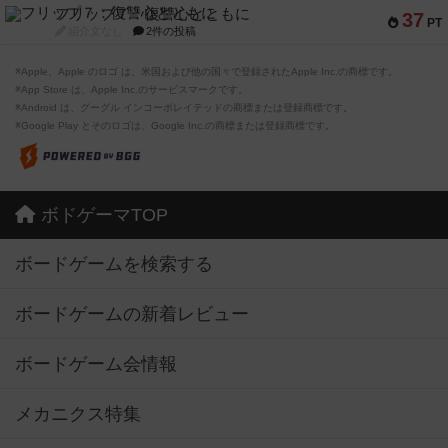
フリップ７：復讐心とともに
37
PT
紹介文なし
2件の投稿
※Apple、Apple のロゴ は、米国および他の国々で登録されたApple Inc.の商標です。
※App Store は、Apple Inc.のサービスマークです。
※Android は、グーグル インコーポレイテッドの商標または登録商標です。
※Google Play とそのロゴは、Google Inc.の商標または登録商標です。
ボドゲーマTOP
ボードゲームを検索する
ボードゲームの新着レビュー
ボードゲーム会情報
メカニクス特集