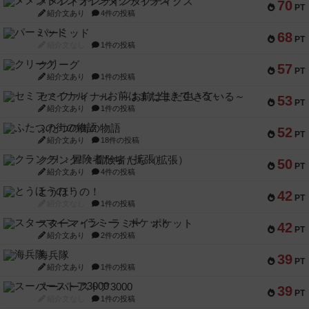
メメントオンラインタクティクス
70
PT
紹介文あり
4件の投稿
パーミッド
68
PT
紹介文なし
1件の投稿
クリーグ
57
PT
紹介文あり
1件の投稿
セミファイナル ～お前はまだ生きている～
53
PT
紹介文あり
1件の投稿
ふたつの街の物語
52
PT
紹介文あり
18件の投稿
クランク! ：冒険者たち（拡張）
50
PT
紹介文あり
4件の投稿
とうほうの！
42
PT
紹介文なし
1件の投稿
スターマイン・ラミー ポケット
42
PT
紹介文あり
2件の投稿
海兵隊
39
PT
紹介文あり
1件の投稿
スーパーストア3000
39
PT
紹介文なし
1件の投稿