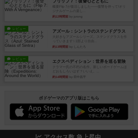
フリップ７：復讐心とともに
概要Flip 7が復活しました――復讐を伴って!オリ
ジナルゲームの楽し...
約12時間前
by jurong
レビュー
アズール：シントラのステンドグラス
大好きなアズールシリーズ。ステンドグラスを作
っていきます✨1部より自由...
約13時間前
by しんたろ
レビュー
エクスペディション：世界を巡る冒険
クラマー氏の不朽の名作。新しいボードゲームほ
どおもしろいはず？いいえ。...
約14時間前
by 田中昌平
ボドゲーマのアプリ版はこちら
アクセス数 急上昇中