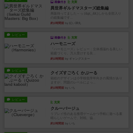
画像付き
充実
異世界ギルドマスターズ総集編
再販待ってました～っ (&gt;_&lt;)しかも全部入り
の総集編です...
約1時間前
by 紅い弾丸
レビュー
画像付き
充実
ハーモニーズ
『ハーモニーズ』レビュー：立体感溢れる美しい
箱庭づくり。万人受けする良...
約1時間前
by ギャングスター
レビュー
クイズすごろく かぶーる
箱絵のデザインは小学校低学年向きの風情があり
ますが、問題のレベルによっ...
約1時間前
by いち
レビュー
充実
クルーバージュ
リプレイ性のある推理ゲームかつ手軽に遊べる素
晴らしいゲームで、対戦、協...
約1時間前
by いち