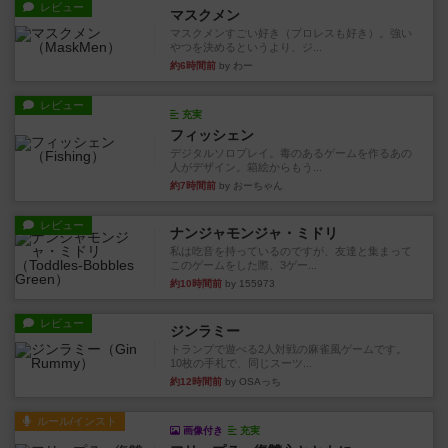
レビュー
マスクメン
マスクメンすごい好き（プロレスも好き）。強い
やつを決めるというより、ジ...
約6時間前
by わー
レビュー
充実
フィッシェン
デジタルソロプレイ。毒のあるゲームを作るあの
人がデザイン。箱絵からもう...
約7時間前
by おーちゃん
レビュー
ナンジャモンジャ・ミドリ
私は吃音を持っているのですが、友達と集まって
このゲームをした際、3ゲー...
約10時間前
by 155973
レビュー
ジンラミー
トランプで遊べる2人対戦の麻雀風ゲームです。
10枚の手札で、同じスーツ...
約12時間前
by OSAっち
ルール/インスト
画像付き
充実