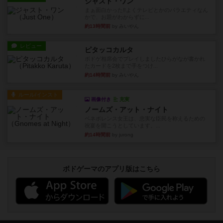
ジャスト・ワン
まぁ面白かった‼️よくテレビとかのバラエティなん
かで、お題がわからずに...
約13時間前
by みいやん
レビュー
ピタッコカルタ
ボドゲ相席会でプレイしましたひらがなが書かれ
たカードを2枚まで手をつけ...
約14時間前
by みいやん
ルール/インスト
画像付き
充実
ノームズ・アット・ナイト
ベネボレンス女王は、忠実な臣民を称えるための
祝宴を開こうとしています。...
約14時間前
by jurong
ボドゲーマのアプリ版はこちら