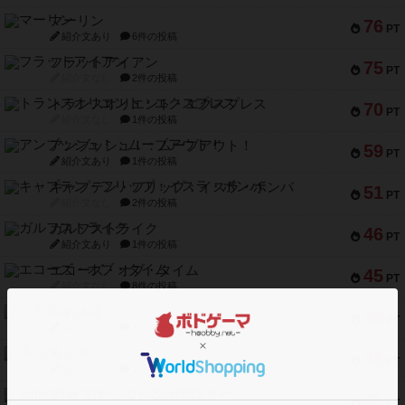
マーリン
76
PT
紹介文あり
6件の投稿
フラットアイアン
75
PT
紹介文なし
2件の投稿
トランスオリエント・エクスプレス
70
PT
紹介文なし
1件の投稿
アンブッシュ！：ムーブアウト！
59
PT
紹介文あり
1件の投稿
キャプテン・フリップ：イスラ・ボンバ
51
PT
紹介文なし
2件の投稿
ガルフストライク
46
PT
紹介文あり
1件の投稿
エコーズ・オブ・タイム
45
PT
紹介文なし
8件の投稿
スカルキング
45
PT
紹介文あり
12件の投稿
海兵隊
45
PT
紹介文あり
1件の投稿
Bitter End ブタペスト救出作戦
45
PT