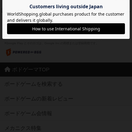
紹介文なし
1件の投稿
ドコジャン
42
PT
紹介文あり
10件の投稿
※Apple、Apple のロゴ は、米国および他の国々で登録されたApple Inc.の商標です。
※App Store は、Apple Inc.のサービスマークです。
※Android は、グーグル インコーポレイテッドの商標または登録商標です。
※Google Play とそのロゴは、Google Inc.の商標または登録商標です。
ボドゲーマTOP
ボードゲームを検索する
ボードゲームの新着レビュー
ボードゲーム会情報
メカニクス特集