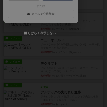
など、少しの違いはあるけれ...
約3時間前
by くみ
または
メールで会員登録
戦略やコツ
ニューオールド
ゲーム終了時に、「オールドカードとニューカー
ドのどちらもある」 状態に...
約4時間前
by オグランド（Oguland）
しばらく表示しない
レビュー
ニューオールド
ボードゲームを1,000個以上持っているユーザー視
点で良かった点と悪か...
約4時間前
by オグランド（Oguland）
レビュー
デクリプト
プレイ感がしっかりしてるから、超ボードゲーム
やったなって感じ。パーティ...
約5時間前
by ヒロ(新！ボードゲーム家族)
レビュー
充実
アルナックの失われし遺跡
アナログ対人プレイ数回。クニツィア先生の名作
「エルドラドを探して」にあ...
約7時間前
by おーちゃん