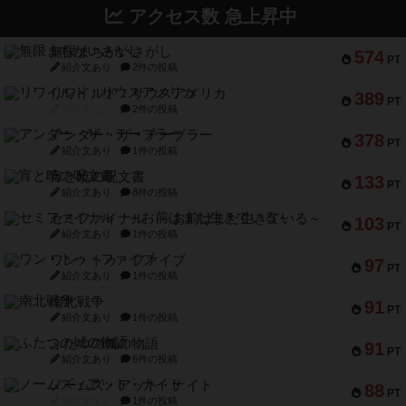
アクセス数 急上昇中
無限まちがいさがし
574
PT
紹介文あり
2件の投稿
リワイルド：サウスアメリカ
389
PT
紹介文なし
2件の投稿
アンダー・ザ・テーブラー
378
PT
紹介文あり
1件の投稿
宵と暁の呪文書
133
PT
紹介文あり
8件の投稿
セミファイナル ～お前はまだ生きている～
103
PT
紹介文あり
1件の投稿
ワン・トゥ・ファイブ
97
PT
紹介文あり
1件の投稿
南北戦争
91
PT
紹介文あり
1件の投稿
ふたつの城の物語
91
PT
紹介文あり
6件の投稿
ノームズ・アット・ナイト
88
PT
紹介文なし
1件の投稿