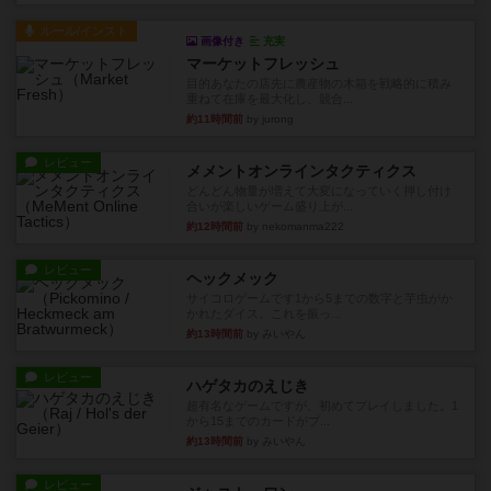
ルール/インスト
画像付き
充実
マーケットフレッシュ
目的あなたの店先に農産物の木箱を戦略的に積み
重ねて在庫を最大化し、競合...
約11時間前
by jurong
レビュー
メメントオンラインタクティクス
どんどん物量が増えて大変になっていく押し付け
合いが楽しいゲーム盛り上が...
約12時間前
by nekomanma222
レビュー
ヘックメック
サイコロゲームです1から5までの数字と芋虫がか
かれたダイス。これを振っ...
約13時間前
by みいやん
レビュー
ハゲタカのえじき
超有名なゲームですが、初めてプレイしました。1
から15までのカードがプ...
約13時間前
by みいやん
レビュー