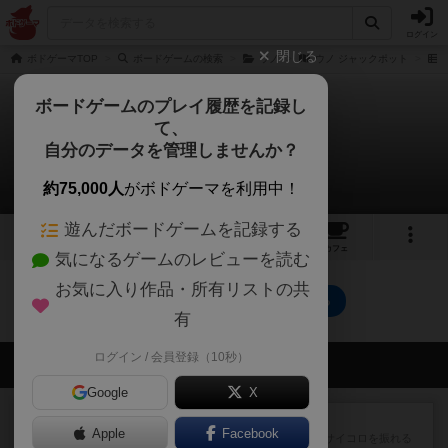
ログイン
閉じる
ボドゲーマTOP
ボードゲームの検索
ウノ
ウノ ジャックポット
ボードゲームのプレイ履歴を記録し
て、
ウノ ジャックポット
自分のデータを管理しませんか？
0件のレビュー
約75,000人
がボドゲーマを利用中！
遊んだボードゲームを記録する
2
1
トップ
画像
動画
レビュー
カフェ
気になるゲームのレビューを読む
お気に入り作品・所有リストの共
ウノ ジャックポットのトップに戻る
有
ログイン / 会員登録（10秒）
会員の新しい投稿
Google
X
レビュー
街コロ通
Apple
Facebook
街コロとの違いは初めから二つサイコロを振れる