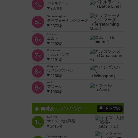
4
バトルライン
位
2379名
Terraforming Mars
5
テラフォーミングマーズ
位
2372名
6 nimmt!
6
ニムト
位
2202名
Carcassonne
7
カルカソンヌ
位
2191名
Wingspan
8
ウイングスパン
位
2150名
Azul
9
アズール
位
1903名
興味ありランキング
トップ50
SCYTHE
1
サイズ -大鎌戦役-
位
2415名
Terraforming Mars