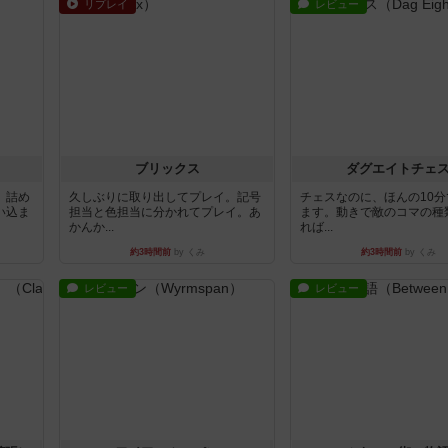
リプレイ
レビュー
ブリックス
ダグエイトチェ
。詰め
久しぶりに取り出してプレイ。記号
チェスなのに、ほんの10
い込ま
担当と色担当に分かれてプレイ。あ
ます。動きで敵のコマの種
かんか...
れば...
約3時間前
by くみ
約3時間前
by くみ
レビュー
レビュー