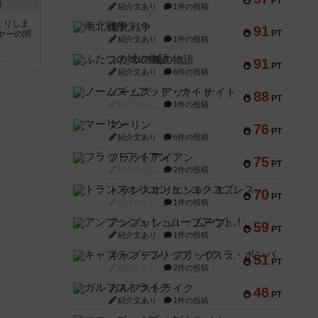
PT
語
紹介文あり
1件の投稿
くりしま
南北戦争
91
PT
ヤーの間
紹介文あり
1件の投稿
ふたつの城の物語
91
と
PT
紹介文あり
6件の投稿
ノームズ・アット・ナイト
88
PT
紹介文なし
1件の投稿
マーリン
76
PT
紹介文あり
6件の投稿
フラットアイアン
75
PT
紹介文なし
2件の投稿
トランスオリエント・エクスプレス
70
PT
紹介文なし
1件の投稿
アンブッシュ！：ムーブアウト！
59
PT
紹介文あり
1件の投稿
キャプテン・フリップ：イスラ・ボンバ
51
PT
紹介文なし
2件の投稿
ガルフストライク
46
PT
紹介文あり
1件の投稿