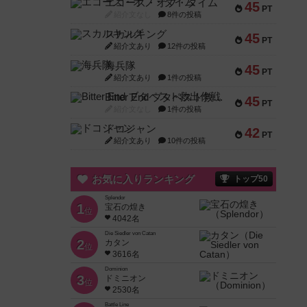
エコーズ・オブ・タイム
45
PT
紹介文なし
8件の投稿
スカルキング
45
PT
紹介文あり
12件の投稿
海兵隊
45
PT
紹介文あり
1件の投稿
Bitter End ブタペスト救出作戦
45
PT
紹介文なし
1件の投稿
ドコジャン
42
PT
紹介文あり
10件の投稿
お気に入りランキング
トップ50
Splendor
1
宝石の煌き
位
4042名
Die Siedler von Catan
2
カタン
位
3616名
Dominion
3
ドミニオン
位
2530名
Battle Line