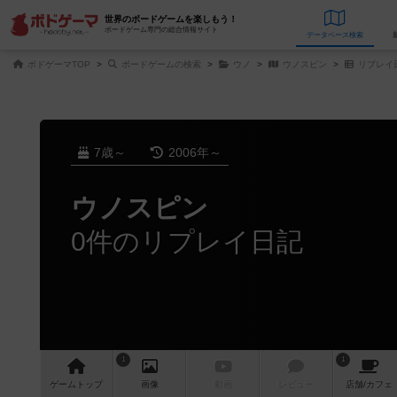
世界のボードゲームを楽しもう！
ボードゲーム専門の総合情報サイト
データベース
検
ボドゲーマTOP
ボードゲームの検索
ウノ
ウノスピン
リプレイ
7歳～
2006年～
ウノスピン
0件のリプレイ日記
1
1
ゲーム
トップ
画像
動画
レビュー
店舗/
カフェ