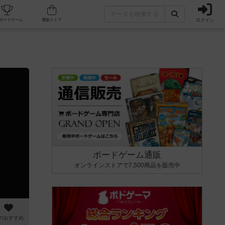
ログイン
カフェ/店舗
人気ボードゲーム
通販ストア
ボードゲーム通販
オンラインストアで7,500商品を販売中
のおすすめ