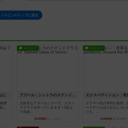
ウノスピンのトップに戻る
レビュー
レビュー
もに
アズール：シントラのステンドグラス
―復讐
大好きなアズールシリーズ。ステン
クラマー氏の不朽の名作。
...
ドグラスを作っていきます✨1部よ
ードゲームほどおもしろい
り自由...
いえ。...
約2時間前
by しんたろ
約3時間前
by 田中昌平