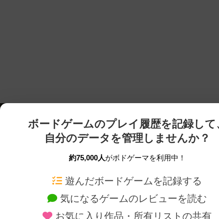
ボードゲームのプレイ履歴を記録して
自分のデータを管理しませんか？
約75,000人
がボドゲーマを利用中！
ボドゲーマTOP
ボードゲーム通販
遊んだボードゲームを記録する
気になるゲームのレビューを読む
ボードゲームを検索する
新作・再入荷情報
お気に入り作品・所有リストの共有
ボードゲームの新着レビュー
定番ボードゲームの通販