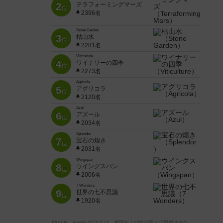
2
テラフォーミングマーズ
位
2396名
Stone Garden
3
枯山水
位
2281名
Viticulture
4
ワイナリーの四季
位
2273名
Agricola
5
アグリコラ
位
2120名
Azul
6
アズール
位
2034名
Splendor
7
宝石の煌き
位
2031名
Wingspan
8
ウイングスパン
位
2006名
7 Wonders
9
世界の七不思議
位
1920名
※Apple、Apple のロゴ は、米国および他の国々で登録された