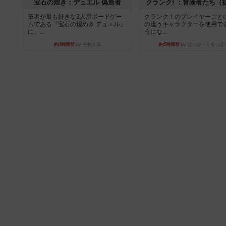
宝石の煌き：デュエル 偽造者
クランク! ：冒険者たち（
筆者が最も好きな2人用ボードゲー
クランク！のプレイヤーごと
ムである『宝石の煌めき デュエル』
の違うキャラクターを使用で
に、...
うにな...
約4時間前
by 手動人形
約5時間前
by ぽっぽーくるっぽ