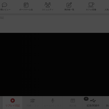
索
新着レビュー
ボードゲーム会
コミュニティ
掲示板一覧
日記
46
リプレイ
日記
戦略
・コツ
ルール
/インスト
掲示板
拡張/関連
作
次