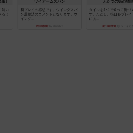
拡張）
ワイアームスパン
ふたつの街の物
に能力
初プレイの感想です。ウイングスパ
タイルを4×4で並べて街づ
きるよ
ン履修済のコメントとなります。ウ
す。ただし、街は各プレイ
イング...
にあ...
ー
約6時間前
by daisdice
約10時間前
by ジェイと