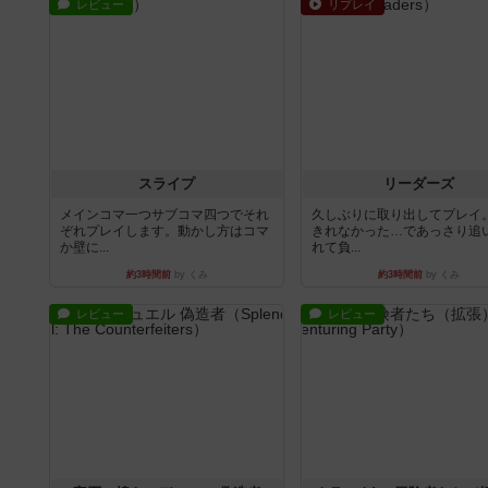
レビュー
リプレイ
スライプ
リーダーズ
メインコマ一つサブコマ四つでそれ
久しぶりに取り出してプレイ
ぞれプレイします。動かし方はコマ
きれなかった…であっさり追
か壁に...
れて負...
約3時間前
by くみ
約3時間前
by くみ
レビュー
レビュー