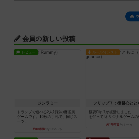
会員の新しい投稿
レビュー
ルール/インスト
ジンラミー
フリップ７：復讐心とと
トランプで遊べる2人対戦の麻雀風
概要Flip 7が復活しました―
ゲームです。10枚の手札で、同じス
を伴って!オリジナルゲームの楽し
ーツ...
約1時間前
by jurong
約1時間前
by OSAっち