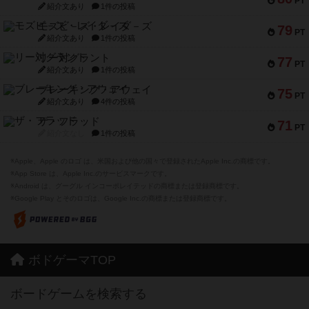
PT
紹介文あり
1件の投稿
モズビ－ズ・レイダ－ズ
79
PT
紹介文あり
1件の投稿
リー対グラント
77
PT
紹介文あり
1件の投稿
ブレーキング・アウェイ
75
PT
紹介文あり
4件の投稿
ザ・フラッド
71
PT
紹介文なし
1件の投稿
※Apple、Apple のロゴ は、米国および他の国々で登録されたApple Inc.の商標です。
※App Store は、Apple Inc.のサービスマークです。
※Android は、グーグル インコーポレイテッドの商標または登録商標です。
※Google Play とそのロゴは、Google Inc.の商標または登録商標です。
ボドゲーマTOP
ボードゲームを検索する