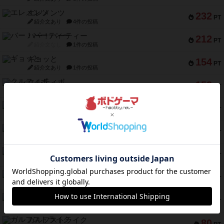
エレメンツ
232
PT
紹介文あり
4件の投稿
バー！パーティー
212
PT
紹介文なし
1件の投稿
ギョッと
154
PT
紹介文あり
1件の投稿
クルティボ
152
PT
紹介文なし
1件の投稿
ブラヴェスト
140
PT
紹介文なし
1件の投稿
ドブル：ポケットモンスター
122
PT
紹介文あり
4件の投稿
ジャンヌ・ダルク-オルレアン ドロー＆ライト
118
PT
紹介文なし
5件の投稿
ファースト・イン・フライト
94
PT
紹介文あり
3件の投稿
ダイススローン
88
PT
紹介文なし
1件の投稿
ガルフストライク
80