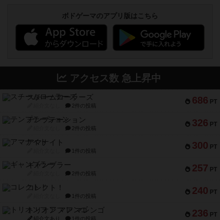
ボドゲーマのアプリ版はこちら
アクセス数 急上昇中
スチームローラーズ
686
PT
紹介文なし
2件の投稿
テンプテーション
326
PT
紹介文なし
2件の投稿
アマナイト
300
PT
紹介文なし
1件の投稿
ギャンブラー
257
PT
紹介文なし
2件の投稿
コレクト！
240
PT
紹介文なし
1件の投稿
トリオンフ ア マレンゴ
236
PT
紹介文あり
1件の投稿