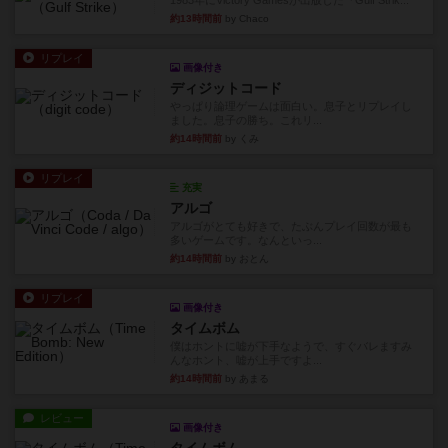
1983年にVictory Gamesが出版した『Gulf Strik...
約13時間前
by Chaco
リプレイ
画像付き
ディジットコード
やっぱり論理ゲームは面白い。息子とリプレイし
ました。息子の勝ち。これリ...
約14時間前
by くみ
リプレイ
充実
アルゴ
アルゴがとても好きで、たぶんプレイ回数が最も
多いゲームです。なんといっ...
約14時間前
by おとん
リプレイ
画像付き
タイムボム
僕はホントに嘘が下手なようで、すぐバレますみ
んなホント、嘘が上手ですよ...
約14時間前
by あまる
レビュー
画像付き