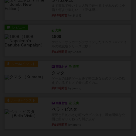
タイムボム
まず簡単で軽い！大人数で遊べる！それなのに小
箱！何より楽しい！！正体隠...
約14時間前
by あまる
レビュー
充実
1809
ケビン・ザッカーがデザインした１ヘクス=２マイ
ルの戦役級シリーズは以下...
約14時間前
by Chaco
ルール/インスト
画像付き
充実
クマタ
ゲームの目的ゲーム終了時にあなたのクランの見
えているドミノで最も多くの...
約15時間前
by jurong
ルール/インスト
画像付き
充実
ベラ・ビスタ
概要と目的小さな町ベラビスタは、風光明媚な公
園と曲がりくねった川が広が...
約15時間前
by jurong