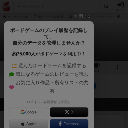
ログイン
閉じる
ボドゲーマTOP
ボードゲームの検索
ウノ
ウノ パーティー!
レビ
ボードゲームのプレイ履歴を記録し
て、
ウノ パーティー!
自分のデータを管理しませんか？
0件のレビュー
約75,000人
がボドゲーマを利用中！
遊んだボードゲームを記録する
1
7
トップ
画像
動画
レビュー
カフェ
気になるゲームのレビューを読む
お気に入り作品・所有リストの共
ウノ パーティー!のトップに戻る
有
ログイン / 会員登録（10秒）
会員の新しい投稿
Google
X
レビュー
充実
Apple
Facebook
花火