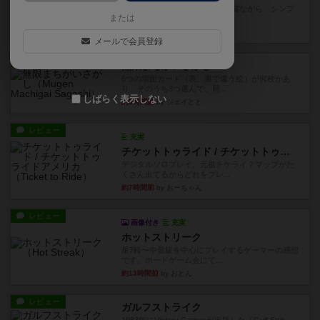
ずっと前のドイツ年間ゲーム大賞ながら、シンプ
または
ルで簡単な小ゲームで今でも...
約3時間前
by tamio
メールで会員登録
レビュー
無限まちがいさがし
6つの場面カード（表、裏で違う絵）が何枚かあ
り、そのうち3つ選んで、同...
しばらく表示しない
約5時間前
by ジェイとと
レビュー
充実
チケットトゥライド / チケットトゥライドアメリカ
デジタルソロプレイ。元祖チケライ？マップがた
くさん出てるからどれをプレ...
約7時間前
by おーちゃん
レビュー
画像付き
充実
ホットストリーク
星7軽〜中量級を中心にプレイするゲーマーの感想
です。ボードゲーム会にて...
約13時間前
by おとん
レビュー
ガルフストライク