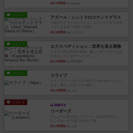
約11時間前
by jurong
レビュー
アズール：シントラのステンドグラス
大好きなアズールシリーズ。ステンドグラスを作
っていきます✨1部より自由...
約11時間前
by しんたろ
レビュー
エクスペディション：世界を巡る冒険
クラマー氏の不朽の名作。新しいボードゲームほ
どおもしろいはず？いいえ。...
約12時間前
by 田中昌平
レビュー
スライプ
メインコマ一つサブコマ四つでそれぞれプレイし
ます。動かし方はコマか壁に...
約12時間前
by くみ
リプレイ
画像付き
リーダーズ
久しぶりに取り出してプレイ。詰めきれなかっ
た…であっさり追い込まれて負...
約13時間前
by くみ