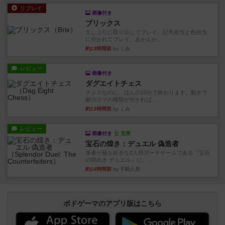
リプレイ
画像付き
ブリックス
久しぶりに取り出してプレイ。記号担当と色担当
に分かれてプレイ。あかんか...
約13時間前
by くみ
レビュー
画像付き
ダグエイトチェス
チェスなのに、ほんの10分で終わります。動きで
敵のコマの種類が分かれば...
約13時間前
by くみ
レビュー
画像付き
充実
宝石の煌き：デュエル 偽造者
筆者が最も好きな2人用ボードゲームである『宝石
の煌めき デュエル』に、...
約14時間前
by 手動人形
ボドゲーマのアプリ版はこちら