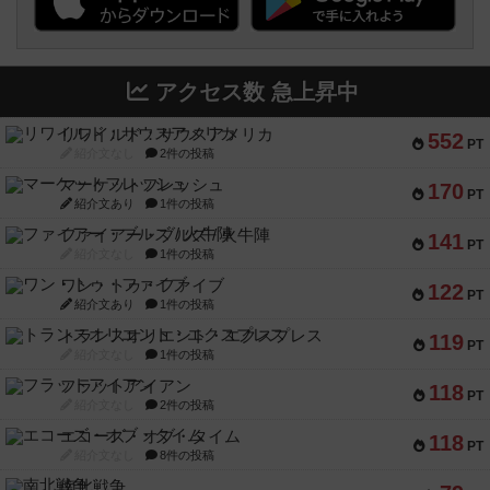
アクセス数 急上昇中
リワイルド：サウスアメリカ
552
PT
紹介文なし
2件の投稿
マーケットフレッシュ
170
PT
紹介文あり
1件の投稿
ファイアー・ブルズ / 火牛陣
141
PT
紹介文なし
1件の投稿
ワン・トゥ・ファイブ
122
PT
紹介文あり
1件の投稿
トランスオリエント・エクスプレス
119
PT
紹介文なし
1件の投稿
フラットアイアン
118
PT
紹介文なし
2件の投稿
エコーズ・オブ・タイム
118
PT
紹介文なし
8件の投稿
南北戦争