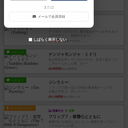
やつを決めるというより、ジ...
約4時間前
by わー
または
メールで会員登録
レビュー
充実
フィッシェン
デジタルソロプレイ。毒のあるゲームを作るあの
人がデザイン。箱絵からもう...
しばらく表示しない
約5時間前
by おーちゃん
レビュー
ナンジャモンジャ・ミドリ
私は吃音を持っているのですが、友達と集まって
このゲームをした際、3ゲー...
約9時間前
by 155973
レビュー
ジンラミー
トランプで遊べる2人対戦の麻雀風ゲームです。
10枚の手札で、同じスーツ...
約11時間前
by OSAっち
ルール/インスト
画像付き
充実
フリップ７：復讐心とともに
概要Flip 7が復活しました――復讐を伴って!オリ
ジナルゲームの楽し...