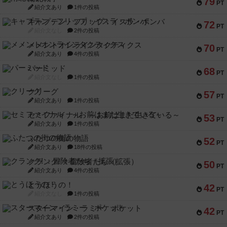
79
PT
紹介文あり
1件の投稿
キャプテン・フリップ：イスラ・ボンバ
72
PT
紹介文なし
2件の投稿
メメントオンラインタクティクス
70
PT
紹介文あり
4件の投稿
パーミッド
68
PT
紹介文なし
1件の投稿
クリーグ
57
PT
紹介文あり
1件の投稿
セミファイナル ～お前はまだ生きている～
53
PT
紹介文あり
1件の投稿
ふたつの街の物語
52
PT
紹介文あり
18件の投稿
クランク! ：冒険者たち（拡張）
50
PT
紹介文あり
4件の投稿
とうほうの！
42
PT
紹介文なし
1件の投稿
スターマイン・ラミー ポケット
42
PT
紹介文あり
2件の投稿