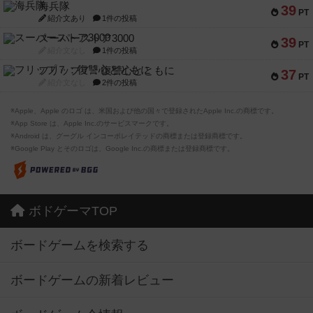
海兵隊
39
PT
紹介文あり
1件の投稿
スーパーストア3000
39
PT
紹介文なし
1件の投稿
フリップ７：復讐心とともに
37
PT
紹介文なし
2件の投稿
※Apple、Apple のロゴ は、米国および他の国々で登録されたApple Inc.の商標です。
※App Store は、Apple Inc.のサービスマークです。
※Android は、グーグル インコーポレイテッドの商標または登録商標です。
※Google Play とそのロゴは、Google Inc.の商標または登録商標です。
ボドゲーマTOP
ボードゲームを検索する
ボードゲームの新着レビュー