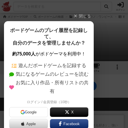
ログイン
閉じる
ボドゲーマTOP
ボードゲームの検索
ウノ
ウノ：ワンピース
戦
ボードゲームのプレイ履歴を記録し
て、
ウノ：ワンピース
自分のデータを管理しませんか？
0件の戦略やコツ
約75,000人
がボドゲーマを利用中！
遊んだボードゲームを記録する
1
5
トップ
画像
動画
レビュー
カフェ
気になるゲームのレビューを読む
お気に入り作品・所有リストの共
ウノ：ワンピースのトップに戻る
有
ログイン / 会員登録（10秒）
会員の新しい投稿
Google
X
レビュー
マスクメン
Apple
Facebook
マスクメンすごい好き（プロレスも好き）。強い