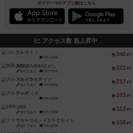
ボドゲーマのアプリ版はこちら
アクセス数 急上昇中
コレクト！
340
PT
紹介文なし
1件の投稿
無限まちがいさがし
322
PT
紹介文あり
2件の投稿
ガルフストライク
217
PT
紹介文あり
1件の投稿
クルティボ
203
PT
紹介文なし
1件の投稿
1809
112
PT
紹介文あり
1件の投稿
ファースト・イン・フライト
108
PT
紹介文あり
3件の投稿