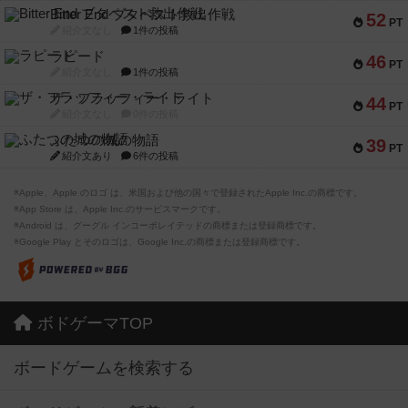
Bitter End ブタペスト救出作戦
52
PT
紹介文なし
1件の投稿
ラピード
46
PT
紹介文なし
1件の投稿
ザ・フラッフィー・ライト
44
PT
紹介文なし
0件の投稿
ふたつの城の物語
39
PT
紹介文あり
6件の投稿
※Apple、Apple のロゴ は、米国および他の国々で登録されたApple Inc.の商標です。
※App Store は、Apple Inc.のサービスマークです。
※Android は、グーグル インコーポレイテッドの商標または登録商標です。
※Google Play とそのロゴは、Google Inc.の商標または登録商標です。
ボドゲーマTOP
ボードゲームを検索する