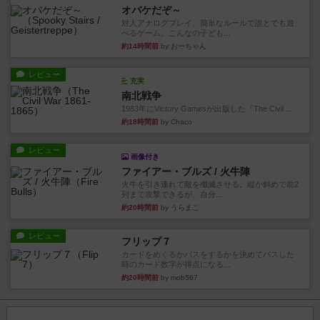
オバケだぞ～
対人アナログプレイ。簡単なルールで誰とでも遊
べるゲーム。こんなの子ども...
約14時間前
by おーちゃん
レビュー
充実
南北戦争
1983年にVictory Gamesが出版した『The Civil ...
約18時間前
by Chaco
レビュー
画像付き
ファイアー・ブルズ / 火牛陣
火牛を引き連れて敵を殲滅させる。縦か斜めで前2
列まで攻撃できるが、自分...
約20時間前
by うらまこ
レビュー
フリップ７
カードをめくるかパスをするかを決めてパスした
時のカード数字が得点になる...
約20時間前
by mob567