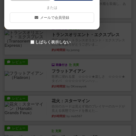
イスラ・ボンバを探しに出航!潜水艦を装備し、あ
または
なたの乗組員を監獄から解...
約1時間前
by jurong
メールで会員登録
ルール/インスト
画像付き
充実
トランスオリエント・エクスプレス
乗客の皆様、トランスオリエント・エクスプレス
しばらく表示しない
にご乗車ありがとうございま...
約2時間前
by jurong
レビュー
画像付き
充実
フラットアイアン
世界に浸れる度 ☆☆☆☆★楽しさ ☆☆☆☆★
タイパ ☆☆☆☆☆マンハッ...
約3時間前
by DKnewyork
レビュー
花火：スターマイン
自分のカードは見えず他のプレイヤーのカードが
見える状態でカードを教えた...
約5時間前
by mob567
レビュー
充実