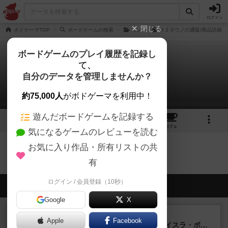
ログイン
閉じる
ボドゲーマTOP
ボードゲームの検索
ウノ
Ｈ２Ｏウノの通販/商品詳細
ボードゲームのプレイ履歴を記録し
て、
ウノ：H2O
自分のデータを管理しませんか？
0件の動画
約75,000人
がボドゲーマを利用中！
遊んだボードゲームを記録する
2
2
12
トップ
画像
動画
レビュー
カフェ
気になるゲームのレビューを読む
お気に入り作品・所有リストの共
ウノ：H2Oのトップに戻る
有
ログイン / 会員登録（10秒）
会員の新しい投稿
Google
X
ルール/インスト
画像付き
充実
Apple
Facebook
キャプテン・フリップ：イスラ・ボンバ