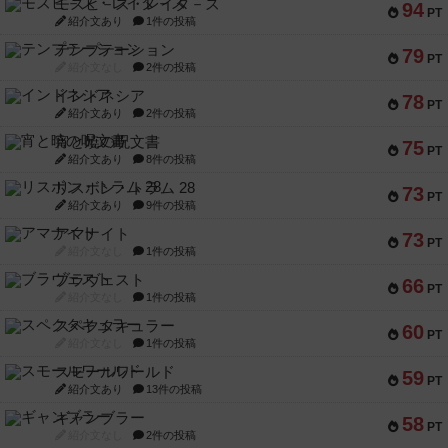
モズビ－ズ・レイダ－ズ
94
PT
紹介文あり
1件の投稿
テンプテーション
79
PT
紹介文なし
2件の投稿
インドネシア
78
PT
紹介文あり
2件の投稿
宵と暁の呪文書
75
PT
紹介文あり
8件の投稿
リスボン・トラム 28
73
PT
紹介文あり
9件の投稿
アマナイト
73
PT
紹介文なし
1件の投稿
ブラヴェスト
66
PT
紹介文なし
1件の投稿
スペクタキュラー
60
PT
紹介文なし
1件の投稿
スモールワールド
59
PT
紹介文あり
13件の投稿
ギャンブラー
58
PT
紹介文なし
2件の投稿