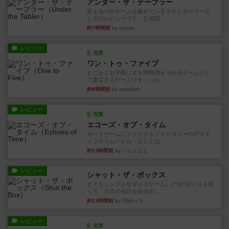
アンダー・ザ・テーブラー
笑えるバカゲームを集めているライトゲーマーと
してのレビューです。正体隠...
約7時間前
by toyota
レビュー
充実
ワン・トゥ・ファイブ
とにかくお手軽にすき間時間をうめるゲームとし
て重宝するゲームです。いわ...
約9時間前
by nabekoh
レビュー
充実
エコーズ・オブ・タイム
カードゲームにファイナルファンタジーのアクテ
ィブタイムバトル（もしくは...
約13時間前
by ジェイとと
レビュー
シャット・ザ・ボックス
とてもシンプルなダイスゲーム。2つのダイスを振
って、出目の合計を自分の...
約13時間前
by OSAっち
レビュー
充実