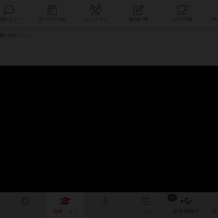
索
新着レビュー
ボードゲーム会
コミュニティ
掲示板一覧
戦略やコツ
46
リプレイ
日記
戦略
・コツ
ルール
/インスト
掲示板
拡張/関連
作
次