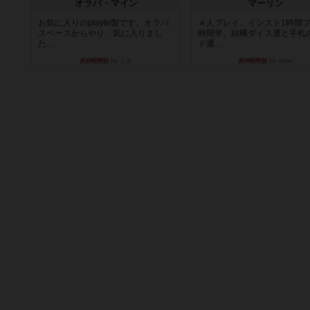
オラパ・マイン
マーリン
お気に入りのplayte製です。オラパ
４人プレイ。インスト1時間プ
スペースからやり、気に入りまし
時間半。結構ダイス運と手札
た...
ド運...
約8時間前
by くみ
約9時間前
by oliber