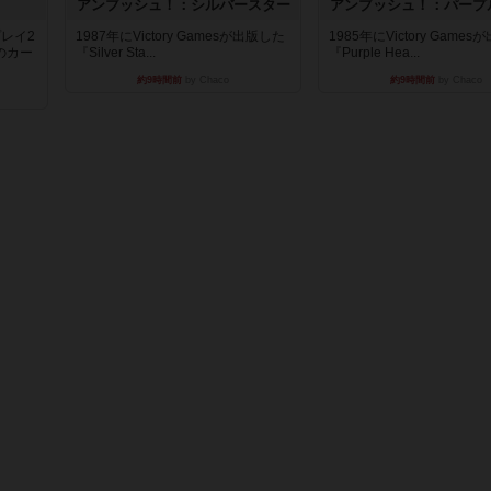
アンブッシュ！：シルバースター
アンブッシュ！：パープ
レイ2
1987年にVictory Gamesが出版した
1985年にVictory Game
のカー
『Silver Sta...
『Purple Hea...
約9時間前
by Chaco
約9時間前
by Chaco