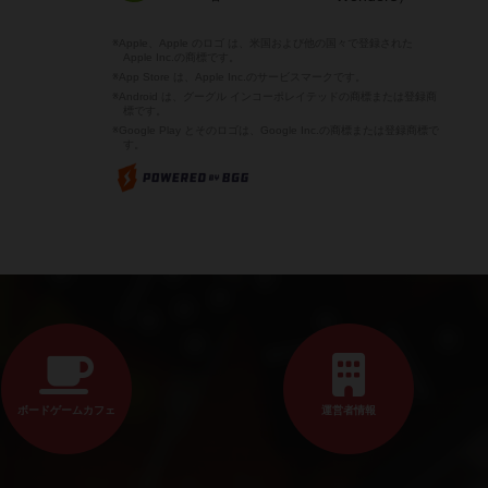
※Apple、Apple のロゴ は、米国および他の国々で登録された
Apple Inc.の商標です。
※App Store は、Apple Inc.のサービスマークです。
※Android は、グーグル インコーポレイテッドの商標または登録商
標です。
※Google Play とそのロゴは、Google Inc.の商標または登録商標で
す。
ボードゲームカフェ
運営者情報