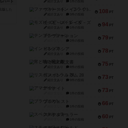
ルハート
紹介文あり
1件の投稿
ファースト・イン・フライト
sが出版した
108
PT
紹介文あり
3件の投稿
モズビ－ズ・レイダ－ズ
94
PT
紹介文あり
1件の投稿
テンプテーション
79
PT
紹介文なし
2件の投稿
インドネシア
78
PT
紹介文あり
2件の投稿
宵と暁の呪文書
75
PT
紹介文あり
8件の投稿
リスボン・トラム 28
73
PT
紹介文あり
9件の投稿
アマナイト
73
PT
紹介文なし
1件の投稿
ブラヴェスト
66
PT
紹介文なし
1件の投稿
スペクタキュラー
60
PT
紹介文なし
1件の投稿
スモールワールド