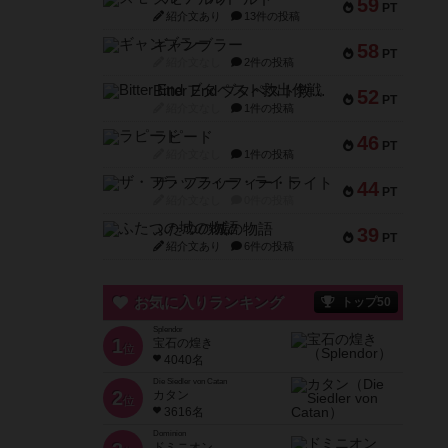
59
PT
紹介文あり
13件の投稿
ギャンブラー
58
PT
紹介文なし
2件の投稿
Bitter End ブタペスト救出作戦
52
PT
紹介文なし
1件の投稿
ラピード
46
PT
紹介文なし
1件の投稿
ザ・フラッフィー・ライト
44
PT
紹介文なし
0件の投稿
ふたつの城の物語
39
PT
紹介文あり
6件の投稿
お気に入りランキング
トップ50
Splendor
1
宝石の煌き
位
4040名
Die Siedler von Catan
2
カタン
位
3616名
Dominion
ドミニオン