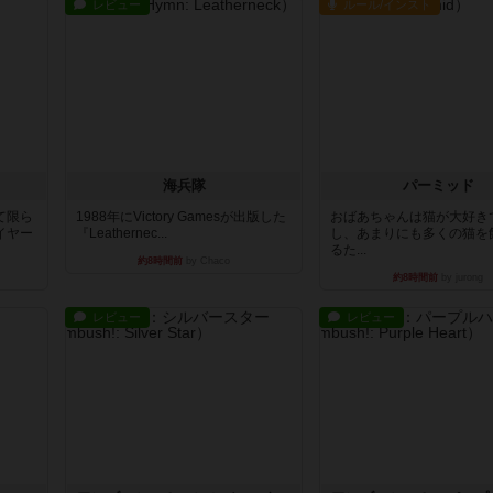
レビュー
ルール/インスト
海兵隊
パーミッド
て限ら
1988年にVictory Gamesが出版した
おばあちゃんは猫が大好き
イヤー
『Leathernec...
し、あまりにも多くの猫を
るた...
約8時間前
by Chaco
約8時間前
by jurong
レビュー
レビュー