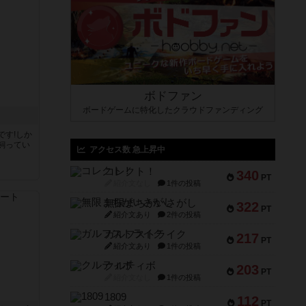
ボドファン
ボードゲームに特化したクラウドファンディング
です!しか
飼ってい
アクセス数 急上昇中
コレクト！
340
PT
紹介文なし
1件の投稿
無限まちがいさがし
322
PT
紹介文あり
2件の投稿
ガルフストライク
217
PT
紹介文あり
1件の投稿
クルティボ
203
PT
紹介文なし
1件の投稿
1809
112
PT