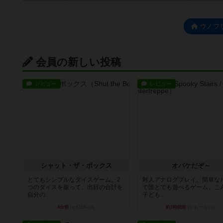
ウノ フ
会員の新しい投稿
レビュー
レビュー
シャット・ザ・ボックス
オバケだぞ～
とてもシンプルなダイスゲーム。2
対人アナログプレイ。簡単な
つのダイスを振って、出目の合計を
で誰とでも遊べるゲーム。こ
自分の...
子ども...
4分前
by OSAっち
約1時間前
by おーちゃん