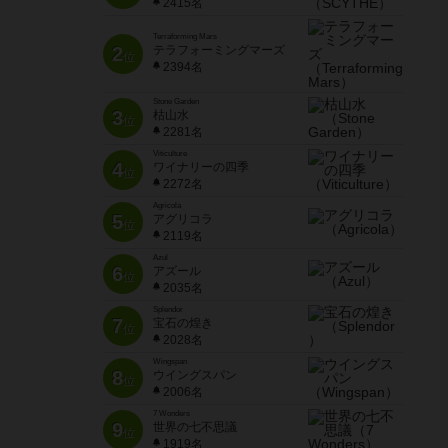
2415名
Terraforming Mars
2
テラフォーミングマーズ
位
2394名
Stone Garden
3
枯山水
位
2281名
Viticulture
4
ワイナリーの四季
位
2272名
Agricola
5
アグリコラ
位
2119名
Azul
6
アズール
位
2035名
Splendor
7
宝石の煌き
位
2028名
Wingspan
8
ウイングスパン
位
2006名
7 Wonders
9
世界の七不思議
位
1919名