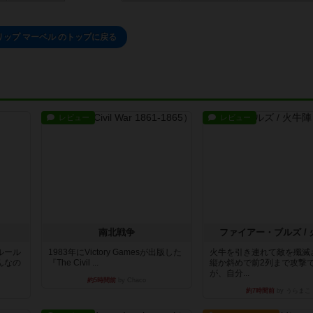
リップ マーベル のトップに戻る
レビュー
レビュー
南北戦争
ファイアー・ブルズ /
ルール
1983年にVictory Gamesが出版した
火牛を引き連れて敵を殲滅
んなの
『The Civil ...
縦か斜めで前2列まで攻撃
が、自分...
約5時間前
by Chaco
約7時間前
by うらまこ