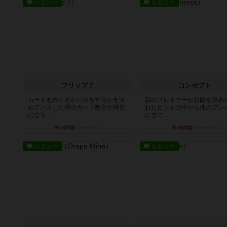
レビュー
レビュー
フリップ７
コンセプト
カードをめくるかパスをするかを決
親のプレイヤーがお題を決め
めてパスした時のカード数字が得点
れたヒントの中から他のプレ
になる...
に当て...
約7時間前
by mob567
約7時間前
by mob567
レビュー
レビュー