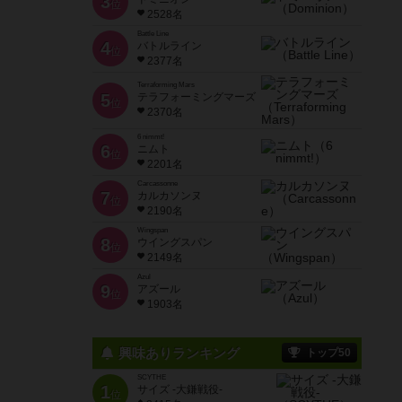
3
位
2528名
Battle Line
4
バトルライン
位
2377名
Terraforming Mars
5
テラフォーミングマーズ
位
2370名
6 nimmt!
6
ニムト
位
2201名
Carcassonne
7
カルカソンヌ
位
2190名
Wingspan
8
ウイングスパン
位
2149名
Azul
9
アズール
位
1903名
興味ありランキング
トップ50
SCYTHE
1
サイズ -大鎌戦役-
位