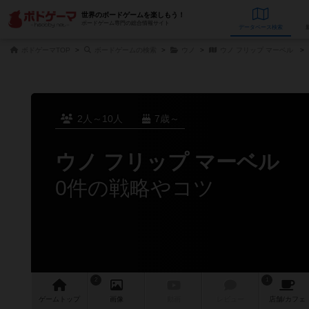
世界のボードゲームを楽しもう！
ボードゲーム専門の総合情報サイト
データベース
検
ボドゲーマTOP
ボードゲームの検索
ウノ
ウノ フリップ マーベル
2人～10人
7歳～
ウノ フリップ マーベル
0件の戦略やコツ
2
1
ゲーム
トップ
画像
動画
レビュー
店舗/
カフェ