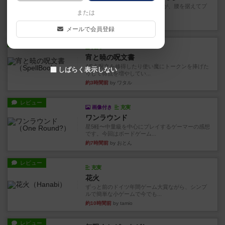
長らく積みゲーになってましたが、腰を据えてプ
または
レイできましたのでやってみ...
31分前
by くみ
メールで会員登録
レビュー
充実
宵と暁の呪文書
4/5点呪文を修得したり使い魔にトークンを捧げた
しばらく表示しない
りして得点を増やしてい...
約3時間前
by ワタル
レビュー
画像付き
充実
ワンラウンド
星5軽〜中量級を中心にプレイするゲーマーの感想
です。今回はボードゲーム...
約7時間前
by おとん
レビュー
充実
花火
ずっと前のドイツ年間ゲーム大賞ながら、シンプ
ルで簡単な小ゲームで今でも...
約10時間前
by tamio
レビュー