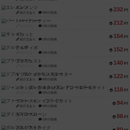
エレメンツ
232
PT
紹介文あり
4件の投稿
バー！パーティー
212
PT
紹介文なし
1件の投稿
ギョッと
154
PT
紹介文あり
1件の投稿
クルティボ
152
PT
紹介文なし
1件の投稿
ブラヴェスト
140
PT
紹介文なし
1件の投稿
ドブル：ポケットモンスター
122
PT
紹介文あり
4件の投稿
ジャンヌ・ダルク-オルレアン ドロー＆ライト
118
PT
紹介文なし
5件の投稿
ファースト・イン・フライト
94
PT
紹介文あり
3件の投稿
ダイススローン
88
PT
紹介文なし
1件の投稿
ガルフストライク
80