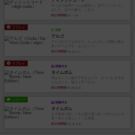
ディジットコード
やっぱり論理ゲームは面白い。息子とリプレイし
ました。息子の勝ち。これリ...
約21時間前
by くみ
リプレイ
充実
アルゴ
アルゴがとても好きで、たぶんプレイ回数が最も
多いゲームです。なんといっ...
約21時間前
by おとん
リプレイ
画像付き
タイムボム
僕はホントに嘘が下手なようで、すぐバレますみ
んなホント、嘘が上手ですよ...
約22時間前
by あまる
レビュー
画像付き
タイムボム
まず簡単で軽い！大人数で遊べる！それなのに小
箱！何より楽しい！！正体隠...
約22時間前
by あまる