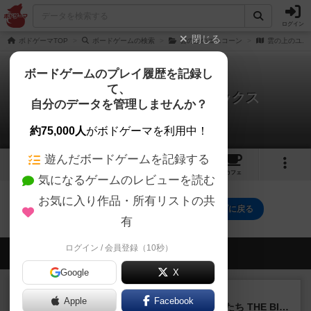
ログイン
閉じる
ボドゲーマTOP
ボードゲームの検索
雲の上のユニコーン
雲の上のユニ
ボードゲームのプレイ履歴を記録し
て、
雲の上のユニコーン・デラックス
自分のデータを管理しませんか？
0件のリプレイ日記
約75,000人
がボドゲーマを利用中！
遊んだボードゲームを記録する
2
1
8
トップ
画像
動画
レビュー
カフェ
気になるゲームのレビューを読む
お気に入り作品・所有リストの共
雲の上のユニコーン・デラックスのトップに戻る
有
ログイン / 会員登録（10秒）
会員の新しい投稿
Google
X
レビュー
画像付き
Apple
Facebook
アグリコラ：牧場の動物たち THE BIG BOX