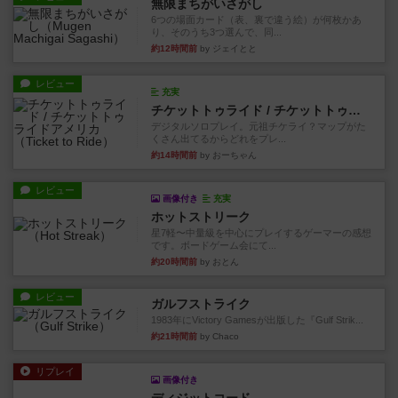
無限まちがいさがし
6つの場面カード（表、裏で違う絵）が何枚かあ
り、そのうち3つ選んで、同...
約12時間前
by ジェイとと
レビュー
充実
チケットトゥライド / チケットトゥライドアメリカ
デジタルソロプレイ。元祖チケライ？マップがた
くさん出てるからどれをプレ...
約14時間前
by おーちゃん
レビュー
画像付き
充実
ホットストリーク
星7軽〜中量級を中心にプレイするゲーマーの感想
です。ボードゲーム会にて...
約20時間前
by おとん
レビュー
ガルフストライク
1983年にVictory Gamesが出版した『Gulf Strik...
約21時間前
by Chaco
リプレイ
画像付き