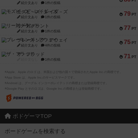
PT
紹介文あり
1件の投稿
モズビ－ズ・レイダ－ズ
79
PT
紹介文あり
1件の投稿
リー対グラント
77
PT
紹介文あり
1件の投稿
ブレーキング・アウェイ
75
PT
紹介文あり
4件の投稿
ザ・フラッド
71
PT
紹介文なし
1件の投稿
※Apple、Apple のロゴ は、米国および他の国々で登録されたApple Inc.の商標です。
※App Store は、Apple Inc.のサービスマークです。
※Android は、グーグル インコーポレイテッドの商標または登録商標です。
※Google Play とそのロゴは、Google Inc.の商標または登録商標です。
ボドゲーマTOP
ボードゲームを検索する