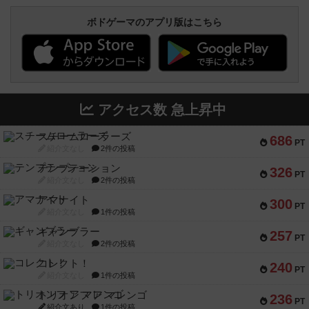
ボドゲーマのアプリ版はこちら
アクセス数 急上昇中
スチームローラーズ
686
PT
紹介文なし
2件の投稿
テンプテーション
326
PT
紹介文なし
2件の投稿
アマナイト
300
PT
紹介文なし
1件の投稿
ギャンブラー
257
PT
紹介文なし
2件の投稿
コレクト！
240
PT
紹介文なし
1件の投稿
トリオンフ ア マレンゴ
236
PT
紹介文あり
1件の投稿