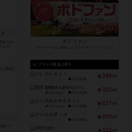
イブ
ボドファン
間をうめ
ームで
ボードゲームに特化したクラウドファンディング
アクセス数 急上昇中
コレクト！
340
PT
紹介文なし
1件の投稿
無限まちがいさがし
322
PT
紹介文あり
2件の投稿
ガルフストライク
217
PT
紹介文あり
1件の投稿
クルティボ
203
PT
紹介文なし
1件の投稿
sが出版した
1809
112
PT