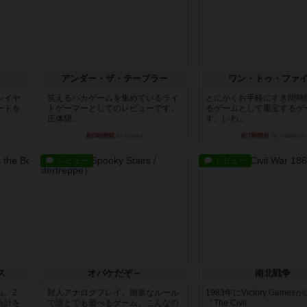
アンダー・ザ・テーブラー
ワン・トゥ・ファ
レイヤ
笑えるバカゲームを集めているライ
とにかくお手軽にすき間時
ードを
トゲーマーとしてのレビューです。
るゲームとして重宝するゲ
正体隠...
す。いわ...
約5時間前
by toyota
約7時間前
by nabekoh
レビュー
レビュー
ス
オバケだぞ～
南北戦争
ム。2
対人アナログプレイ。簡単なルール
1983年にVictory Game
合計を
で誰とでも遊べるゲーム。こんなの
『The Civil ...