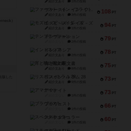
紹介文あり
1件の投稿
ファースト・イン・フライト
108
PT
紹介文あり
3件の投稿
モズビ－ズ・レイダ－ズ
94
PT
紹介文あり
1件の投稿
テンプテーション
79
PT
紹介文なし
2件の投稿
インドネシア
78
PT
紹介文あり
2件の投稿
宵と暁の呪文書
75
PT
紹介文あり
8件の投稿
リスボン・トラム 28
sが出版した
73
PT
紹介文あり
9件の投稿
アマナイト
73
PT
紹介文なし
1件の投稿
ブラヴェスト
66
PT
紹介文なし
1件の投稿
スペクタキュラー
60
PT
紹介文なし
1件の投稿
スモールワールド