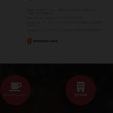
※Apple、Apple のロゴ は、米国および他の国々で登録された
Apple Inc.の商標です。
※App Store は、Apple Inc.のサービスマークです。
※Android は、グーグル インコーポレイテッドの商標または登録商
標です。
※Google Play とそのロゴは、Google Inc.の商標または登録商標で
す。
ボードゲームカフェ
運営者情報