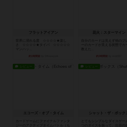
フラットアイアン
花火：スターマイン
世界に浸れる度 ☆☆☆☆★楽し
自分のカードは見えず他のプ
さ ☆☆☆☆★タイパ ☆☆☆☆☆
ーのカードが見える状態でカ
マンハッ...
教えた...
約1時間前
by DKnewyork
約3時間前
by mob567
レビュー
レビュー
エコーズ・オブ・タイム
シャット・ザ・ボック
カードゲームにファイナルファンタ
とてもシンプルなダイスゲー
ジーのアクティブタイムバトル（も
つのダイスを振って、出目の