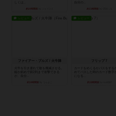
しくは...
自分の...
約10時間前
by ジェイとと
約11時間前
by OSAっち
レビュー
レビュー
ファイアー・ブルズ / 火牛陣
フリップ７
火牛を引き連れて敵を殲滅させる。
カードをめくるかパスをする
縦か斜めで前2列まで攻撃できる
めてパスした時のカード数字
が、自分...
になる...
約18時間前
by うらまこ
約18時間前
by mob567