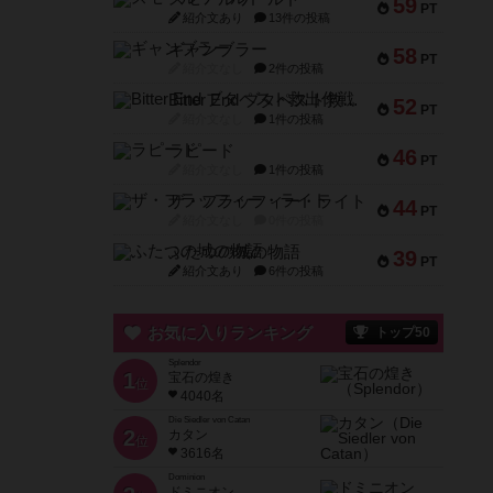
59
PT
紹介文あり
13件の投稿
ギャンブラー
58
PT
紹介文なし
2件の投稿
Bitter End ブタペスト救出作戦
52
PT
紹介文なし
1件の投稿
ラピード
46
PT
紹介文なし
1件の投稿
ザ・フラッフィー・ライト
44
PT
紹介文なし
0件の投稿
ふたつの城の物語
39
PT
紹介文あり
6件の投稿
お気に入りランキング
トップ50
Splendor
1
宝石の煌き
位
4040名
Die Siedler von Catan
2
カタン
位
3616名
Dominion
ドミニオン