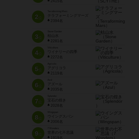
2415名
Terraforming Mars
2
テラフォーミングマーズ
位
2394名
Stone Garden
3
枯山水
位
2281名
Viticulture
4
ワイナリーの四季
位
2272名
Agricola
5
アグリコラ
位
2119名
Azul
6
アズール
位
2035名
Splendor
7
宝石の煌き
位
2028名
Wingspan
8
ウイングスパン
位
2006名
7 Wonders
9
世界の七不思議
位
1919名