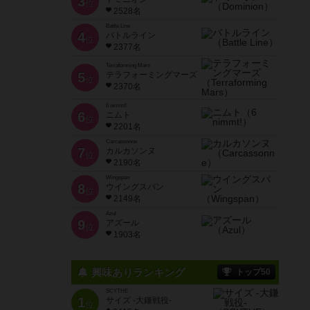
3
位
2528名
Battle Line
4
バトルライン
位
2377名
Terraforming Mars
5
テラフォーミングマーズ
位
2370名
6 nimmt!
6
ニムト
位
2201名
Carcassonne
7
カルカソンヌ
位
2190名
Wingspan
8
ウイングスパン
位
2149名
Azul
9
アズール
位
1903名
興味ありランキング
トップ50
SCYTHE
1
サイズ -大鎌戦役-
位