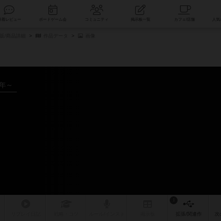
索
新着レビュー
ボードゲーム会
コミュニティ
掲示板一覧
販/商品詳細
作品データ
画像
5年～
1
リプレイ
日記
戦略
・コツ
ルール
/インスト
掲示板
拡張/関連
作
次