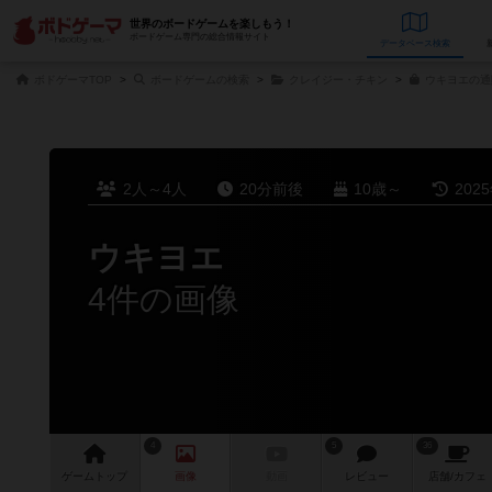
世界のボードゲームを楽しもう！
ボードゲーム専門の総合情報サイト
データベース
検
ボドゲーマTOP
ボードゲームの検索
クレイジー・チキン
ウキヨエの通
2人～4人
20分前後
10歳～
202
ウキヨエ
4件の画像
4
5
36
ゲーム
トップ
画像
動画
レビュー
店舗/
カフェ