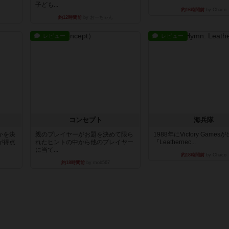
子ども...
約16時間前
by Chaco
約12時間前
by おーちゃん
レビュー
レビュー
コンセプト
海兵隊
かを決
親のプレイヤーがお題を決めて限ら
1988年にVictory Game
が得点
れたヒントの中から他のプレイヤー
『Leathernec...
に当て...
約18時間前
by Chaco
約18時間前
by mob567