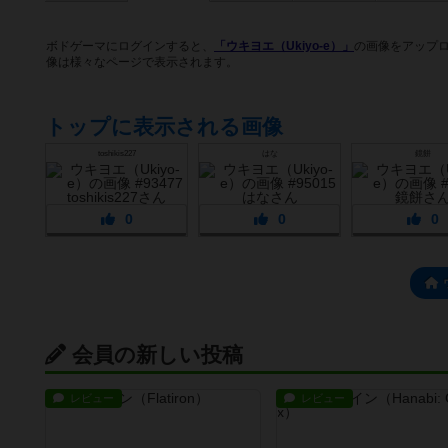
ボドゲーマにログインすると、
「ウキヨエ（Ukiyo-e）」
の画像をアップ
像は様々なページで表示されます。
トップに表示される画像
toshikis227
はな
鏡餅
0
0
0
会員の新しい投稿
レビュー
レビュー