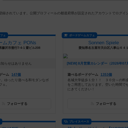
店登録されています。公開プロフィールの都道府県が設定されたアカウントでログイ
カフェ
ボードゲームカフェ
ームカフェ PONs
Sonnen Spiele
藤沢市善行7-4-1 齋ビル208
愛知県名古屋市天白区八事山６４
お知らせはありません
ゲーム
147個
遊べるボードゲーム
1353個
分。ゆったり遊べる和モダンなボ
名城大学徒歩１分！！ ３０分～の料
フェ。
をご用意しております。空いた時間で
にきてください！
フォローする
フォローする
ス
プレイスペース