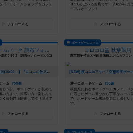
るボードゲームショップ＆カフェ
TRPGが遊べるお店です！ 2022年7月
ーアルオープン！
フォローする
フォローする
ス
ボードゲームカフェ
ボードゲームパーク 調布フォックス
コロコロ堂 秋葉原店
島町2-56-3 調布センタービル203
[NEW] 【8/25(日)10:00～】『ロココの仕立屋(豪華版)』（2024年08月24日 17時44分）
ゲーム
759個
遊べるボードゲーム
785個
徒歩５分。ボードゲームが初めて
秋葉原にあるボードゲームカフェ。リ
者の方まで、幅広い方に楽しんで
に応じたゲーム選びから丁寧なルール
００種類以上厳選して取り揃えて
で、ボードゲーム未経験者にも優しい
す。
フォローする
フォローする
カフェ
プレイスペース