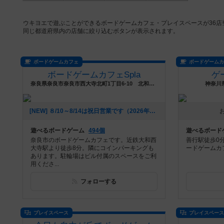
ウキヨエで遊ぶことができるボードゲームカフェ・プレイスペースが36
同じ都道府県内の店舗に絞り込むボタンが表示されます。
ボードゲームカフェ
ボードゲーム
ボードゲームカフェSpla
ゲ
奈良県奈良市奈良市西大寺北町1丁目6-10 北和ビル3階
神奈川県
[NEW] ８/10～8/14は祝日営業です（2026年08月08日 20時54分）
遊べるボードゲーム
494個
遊べるボード
奈良市のボードゲームカフェです。近鉄大和西
善行駅徒歩0
大寺駅より徒歩8分。隣にコインパーキングも
ードゲームカ
あります。駐輪場はビル付属のスペースをご利
用くださ...
フォローする
プレイスペース
プレイスペー