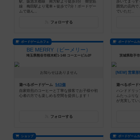
駅、阪急京都線 南方駅より徒歩3分 御堂筋
歩いてまっす
線 梅田駅より電車＋徒歩で7分！ボードゲー
囲気の店内で
ムで遊ん...
でいただ...
フォローする
ボードゲームカフェ
ボードゲーム
BE MERRY（ビーメリー）
埼玉県熊谷市桜木町1-148 コーエービル2F
茨城県取手市
お知らせはありません
遊べるボードゲーム
543個
遊べるボード
自家焙煎のコーヒーと丁寧な接客でお子様や初
ハンドドリッ
心者の方でも楽しめる空間を提供します！
ムたっぷりな「
が充実していま
フォローする
ショップ
ボードゲーム