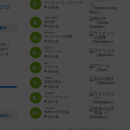
2
テラフォーミングマーズ
位
びば
2396名
Stone Garden
3
枯山水
位
2281名
[NEW] ボードゲーム初心者大集合の会(参加者募集中)（2024年06月21日 09時28分）
Viticulture
4
ワイナリーの四季
位
2273名
3分！
Agricola
お店で
5
アグリコラ
位
おりま
2120名
Azul
6
アズール
位
2034名
Splendor
7
宝石の煌き
位
2031名
Wingspan
8
ウイングスパン
位
2007名
7 Wonders
9
世界の七不思議
位
[NEW] １２月１０日（日）ゲムマ戦利品会①（2023年11月30日 18時05分）
1921名
※Apple、Apple のロゴ は、米国および他の国々で登録された