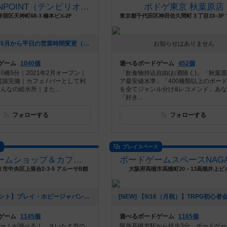
10BILLIONPOINT（テンビリオンポイント）
ボドゲ東京 秋葉原店
宿区天神町68-3 橋本ビル2F
[NEW] 2025年5月から平日の営業時間変更（19時からになります）（2025年06月20日 16時25分）
お知らせはありません
ゲーム
1040個
遊べるボードゲーム
452個
橋5分｜2021年2月オープン｜
「飲食物持込自由(お酒除く)」「秋葉
Fi、電源完備｜カフェ / バーとして利
ア最安値水準」「400種類以上のボー
んなの給水所｜また...
を全てジャンル分け&レコメンド」あ
「好き...
フォローする
フォローする
ス
プレイスペース
ボードゲームショップ＆カフェ クエスチョン
市中央区上落合2-3-5 アルーサB館
大阪府高槻市高槻町20－13高槻井上ビ
[NEW] 【イベント】プレイ・ホビージャパン！ 『ドミニオン』キャンペーン開催！（11/4 追記アリ）（2024年10月24日 21時41分）
ゲーム
1145個
遊べるボードゲーム
1165個
のゲームが遊べる！ さいたま市の
阪急高槻市駅から徒歩3分、ボードゲー