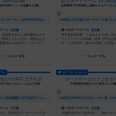
SHAREcafe
知市本町2－1－15安藤ビル2階
[NEW] 6/7 カタンオープン（2026年05月22日 08時24分）
ゲーム
630個
遊べるボードゲーム
861個
、話題作を中心に400種類上のボ
神戸市新長田駅。２名以上から遊べる
ご用意しております。場所はとさ
ペース！ゲーム800越。基本【平日は貸
通電停から徒歩1分！フリードリ
日：1人1500円（最大５時間）土日祝：1
フォローする
フォローする
カフェ
ボードゲームカフェ
 JELLY CAFE 北千住店
ボードゲームカフェゆる
区千住3-1-16 ふくとみビル2階
千葉県柏市旭町1-4-15 前沢ビル３階
[NEW] 【オープン特別価格】北千住店グランドオープンとキャンペーンのご案内（2026年01月09日 14時39分）
ゲーム
570個
遊べるボードゲーム
379個
から、商店街のアーケードの下を
JR柏駅西口から徒歩3分！ 初めての