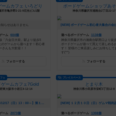
ゲームカフェ いろどり
ボードゲームショップあそ
沢市亀井野2-21-9石光ビル1階
神奈川県藤沢市湘南台2丁目22-17
お知らせはありません
ゲーム
604個
遊べるボードゲーム
1138個
線「六会日大前」駅より徒歩5
神奈川県藤沢市の湘南台駅西口より徒歩
以上のゲームから遊べます！初心者
ボードゲームが遊べて買えて楽しめる
ーさんも大歓迎！！
す！ 皆様のご来店楽しみにお待ちして
す(^^)
フォローする
フォローする
カフェ
プレイスペース
ゲームカフェ7Gold
とまり木
府東大阪市小若江4-12-14
神奈川県小田原市栄町3丁目12-8
[NEW] 【2023/12/17（日）13：00～】第１回七金ウォーハンマー部（2023年12月06日 16時25分）
ゲーム
2073個
遊べるボードゲーム
1308個