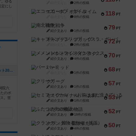
PT
す。ゆる
紹介文なし
2件の投稿
設定にし
エコーズ・オブ・タイム
118
PT
紹介文なし
8件の投稿
南北戦争
79
PT
紹介文あり
1件の投稿
キャプテン・フリップ：イスラ・ボンバ
72
PT
紹介文なし
2件の投稿
宿
メメントオンラインタクティクス
70
PT
紹介文あり
4件の投稿
パーミッド
68
PT
[NEW] 新作「タクタビ」ゲームマーケット2025秋 両日出展します。（2025年08月24日 11時31分）
紹介文なし
1件の投稿
クリーグ
57
PT
紹介文あり
1件の投稿
洞院六
したのボ
セミファイナル ～お前はまだ生きている～
53
ウス。世
PT
紹介文あり
1件の投稿
ふたつの街の物語
52
PT
紹介文あり
18件の投稿
クランク! ：冒険者たち（拡張）
50
PT
紹介文あり
4件の投稿