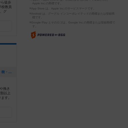
から徒歩
Apple Inc.の商標です。
学校教員
※App Store は、Apple Inc.のサービスマークです。
、グ
※Android は、グーグル インコーポレイテッドの商標または登録商
標です。
※Google Play とそのロゴは、Google Inc.の商標または登録商標で
す。
[NEW] 【巣鴨】土曜ゲーム会 テーマ：街・地名のゲーム（2020年12月02日 17時54分）
や挽き
種類以上
ります。