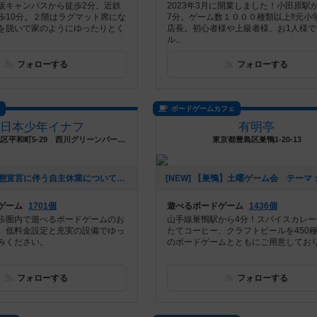
阪キャンパスから徒歩2分。近鉄
2023年3月に開業しました！小田原駅
歩10分。２階はラグマット席にな
7分。ゲーム数１０００種類以上‼️元小
を脱いで家のようにゆったりとく
店長。初心者様や上級者様、お1人様で
ル...
フォローする
フォローする
ス
ボードゲームカフェ
西日本少年イナフ
有明亭
岡山県岡山市北区平和町5-29 西川グリーンパーク4F
東京都豊島区巣鴨1-20-13
[NEW] 緊急事態宣言に伴う自主休業について（2021年05月14日 14時23分）
ゲーム
1701個
遊べるボードゲーム
1436個
歩圏内で遊べるボードゲームのお
山手線巣鴨駅から4分！スパイスカレー
。低料金設定と充実の設備でゆっ
たてコーヒー、クラフトビールを450
みください。
のボードゲームとともにご用意してお
フォローする
フォローする