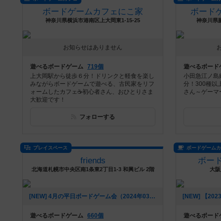
ボードゲームカフェにこ家
ボード
神奈川県横浜市港南区上大岡東1-15-25
神奈川県藤
お知らせはありません
遊べるボードゲーム
719個
遊べるボード
上大岡駅から徒歩６分！ドリンクと軽食を楽し
小田急江ノ島
みながらボードゲームで遊べる、古民家をリフ
分！300種
ォームしたカフェ☕️初心者さん、おひとりさま
さん～ゲーマ
大歓迎です！
フォローする
プレイスペース
ボードゲーム
friends
ボード
北海道札幌市中央区南1条東2丁目1-3 和興ビル 2階
大阪
[NEW] 4月の平日ボードゲーム会（2024年03月31日 21時30分）
遊べるボードゲーム
660個
遊べるボード