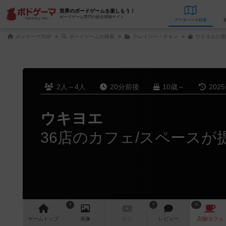
世界のボードゲームを楽しもう！
ボードゲーム専門の総合情報サイト
データベース
検
ボドゲーマTOP
ボードゲームの検索
クレイジー・チキン
ウキヨエの通
2人～4人
20分前後
10歳～
202
ウキヨエ
36店のカフェ/スペースが
4
5
36
ゲーム
トップ
画像
動画
レビュー
店舗/
カフェ