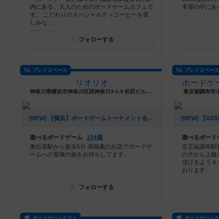
内にある、大人のためのボードゲームカフェで
本屋の中にあ
す。 こだわりのスペシャルティコーヒーを楽
しみな...
フォローする
プレイスペース
プレイスペー
リオリオ
神奈川県横浜市神奈川区西神奈川3-1-6 松田ビル3階A号室
東京都調布市小
[NEW] 【横浜】ボードゲームトーナメント会（2024年09月03日 20時35分）
遊べるボードゲーム
154個
遊べるボード
東白楽駅から徒歩5分 海賊風のお店でボードゲ
京王線調布駅
ームへの冒険の旅をお待ちしてます。
の方から上級
頂けるよう４
おります...
フォローする
ボードゲームカフェ
ボードゲーム