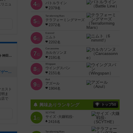
4
バトルライン
にリニュ
位
2379名
Terraforming Mars
5
テラフォーミングマーズ
位
2372名
6 nimmt!
6
ニムト
位
2202名
Carcassonne
7
カルカソンヌ
位
東京都千代田区神田須田町1-14-1 Aフロント神田須田町ビル 地下1階
2191名
Wingspan
8
ウイングスパン
位
[NEW] 夜コロinアキバ「空想科学ボードゲーム」（2024年08月22日 18時03分）
2151名
Azul
9
アズール
位
1904名
クエスト
説明ま
お店で
興味ありランキング
トップ50
SCYTHE
1
サイズ -大鎌戦役-
位
2416名
Terraforming Mars