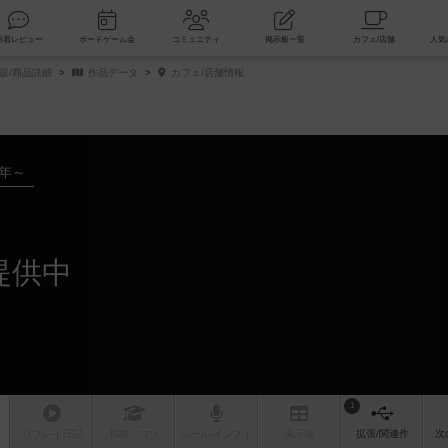
索
新着レビュー
ボードゲーム会
コミュニティ
掲示板一覧
販/商品詳細
作品データ
カフェ/店舗情報
5年～
提供中
1
リプレイ
日記
戦略
・コツ
ルール
/インスト
掲示板
拡張/関連
作
次