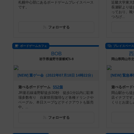
札幌中心部にあるボードゲームプレイスペース
近畿大学東大
です。
長瀬駅より徒
っており、靴
つろげ...
フォローする
ボードゲームカフェ
プレイスペー
BOB
岩手県遠野市新穀町5-8
[NEW] 重ゲー会（2022年07月18日 14時22分）
遊べるボードゲーム
552個
遊べるボード
JR釜石線遠野駅徒歩30秒 徒歩1分以内に駐車
岡山駅から徒
場多数有り 自家焙煎珈琲など各種ドリンクや
店イナフです
ベーグル、本日スープなどテイクアウトも販売
くりとお楽し
中。...
フォローする