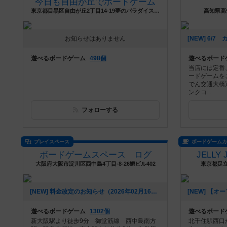
今日も自由が丘でボードゲーム
東京都目黒区自由が丘2丁目14-19夢のパラダイス1階
高知県高
お知らせはありません
遊べるボードゲーム
498個
遊べるボード
当店には定番
ードゲームを
でん交通大橋
ンクコ...
フォローする
プレイスペース
ボードゲーム
ボードゲームスペース ログ
JELLY
大阪府大阪市淀川区西中島4丁目-8-26鯛ビル402
東京都足立
[NEW] 料金改定のお知らせ（2026年02月16日 19時20分）
遊べるボードゲーム
1302個
遊べるボード
新大阪駅より徒歩9分 御堂筋線 西中島南方
北千住駅西口