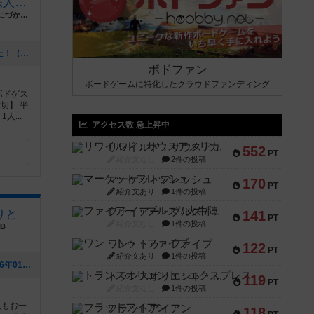
鉄人ボードゲーム【KOBE鉄人三国志ギャラリー】
兵庫県神戸市長田区二葉町6-1-13アスタくにづか6番館東棟1階
[NEW] 土日で鉄人ボードゲーム会でした！（2026年04月07日 21時31分）
ボドファン
ボードゲームに特化したクラウドファンディング
ボドゲス
切】 平
人...
アクセス数 急上昇中
リワイルド：サウスアメリカ
552
PT
紹介文なし
2件の投稿
マーケットフレッシュ
170
PT
紹介文あり
1件の投稿
ファイアー・ブルズ / 火牛陣
りと
141
PT
紹介文なし
1件の投稿
B
ワン・トゥ・ファイブ
122
PT
紹介文あり
1件の投稿
[NEW] 2026年1月のカレンダー🗓️（2026年01月01日 11時27分）
トランスオリエント・エクスプレス
119
PT
紹介文なし
1件の投稿
人もお一
フラットアイアン
118