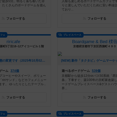
ぐ徒歩5分。明るく落ち着いた雰
人様も楽しめるボードゲームカフェで
、たくさんのボードゲームを遊ん
りと楽しんでいただくために安い料金
ており...
フォローする
フォローする
カフェ
プレイスペース
riricafe
Boardgame & Bed 樸
新町5丁目18−12アイコービル１階
京都府京都市下京区西側町４９０
[NEW] 営業形態の変更です（2025年10月02日 12時44分）
ゲーム
374個
遊べるボードゲーム
539個
プコーヒーやスイーツ、ボリュー
京都駅から徒歩12分orバス50系統「西
ririサンド」などカフェメニュー
条」下車すぐ、築100年の京町家改築
す。 ゆったりとしたテーブル...
ードゲームプレイスペース&ゲストハ
界...
フォローする
フォローする
カフェ
プレイスペース