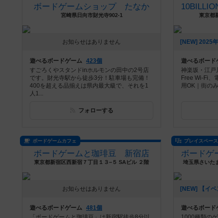
ボードゲームショップ たなか
宮崎県日向市財光寺902-1
東京都新
お知らせはありません
遊べるボードゲーム
423個
遊べるボード
すごろくやスタンドinホルモンの田中の2号店
神楽坂・江戸川
です。財光寺駅から徒歩3分！駐車場も完備！
Free Wi-
400を超える品揃えは県内最大級で、それを1
用OK｜街のみ
人1...
フォローする
ボードゲームカフェ
プレイスペー
ボードゲームと珈琲豆 新宿店
東京都新宿区西新宿７丁目１３−５ SAビル ２階
埼玉県さいたま
お知らせはありません
遊べるボードゲーム
481個
遊べるボード
「ボードゲームと珈琲豆」は新宿駅徒歩8分以
1000種類