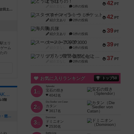
とうほうの！
42
PT
紹介文なし
1件の投稿
東京都千代田区神田佐久間町３丁目33−3F 古田土ビル 2F
スターマイン・ラミー ポケット
42
PT
紹介文あり
2件の投稿
海兵隊
39
PT
紹介文あり
1件の投稿
スーパーストア3000
原駅エリ
39
PT
ドゲーム
紹介文なし
1件の投稿
なたの
フリップ７：復讐心とともに
37
PT
紹介文なし
2件の投稿
お気に入りランキング
トップ50
Splendor
1
宝石の煌き
位
ボードゲームスペースNAGAKUTSU
4042名
ル3階
Die Siedler von Catan
2
カタン
位
3617名
[NEW] 【9/16（月祝）】TRPG初心者会・慈悲なきアイオニア（2024年09月07日 22時01分）
Dominion
3
ドミニオン
位
2530名
ムや
Battle Line