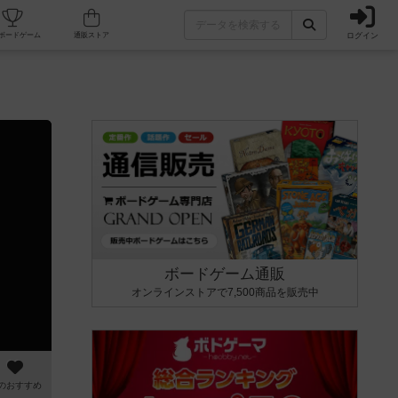
ログイン
カフェ/店舗
人気ボードゲーム
通販ストア
ボードゲーム通販
オンラインストアで7,500商品を販売中
のおすすめ