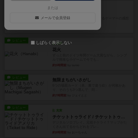
レビュー
画像付き
充実
または
ワンラウンド
メールで会員登録
星5軽〜中量級を中心にプレイするゲーマーの感想
です。今回はボードゲーム...
約2時間前
by おとん
レビュー
しばらく表示しない
充実
花火
ずっと前のドイツ年間ゲーム大賞ながら、シンプ
ルで簡単な小ゲームで今でも...
約5時間前
by tamio
レビュー
無限まちがいさがし
6つの場面カード（表、裏で違う絵）が何枚かあ
り、そのうち3つ選んで、同...
約7時間前
by ジェイとと
レビュー
充実
チケットトゥライド / チケットトゥライドアメリカ
デジタルソロプレイ。元祖チケライ？マップがた
くさん出てるからどれをプレ...
約9時間前
by おーちゃん