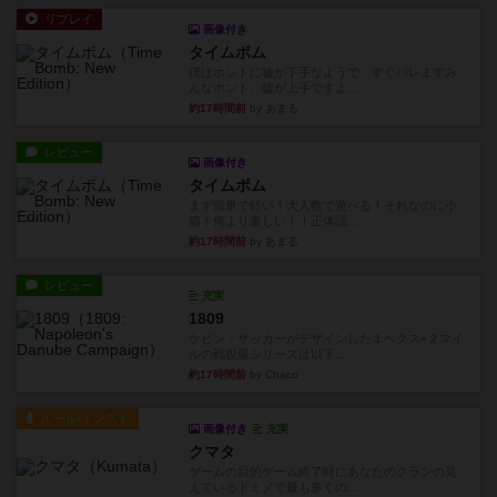
リプレイ
画像付き
タイムボム
僕はホントに嘘が下手なようで、すぐバレますみ
んなホント、嘘が上手ですよ...
約17時間前
by あまる
レビュー
画像付き
タイムボム
まず簡単で軽い！大人数で遊べる！それなのに小
箱！何より楽しい！！正体隠...
約17時間前
by あまる
レビュー
充実
1809
ケビン・ザッカーがデザインした１ヘクス=２マイ
ルの戦役級シリーズは以下...
約17時間前
by Chaco
ルール/インスト
画像付き
充実
クマタ
ゲームの目的ゲーム終了時にあなたのクランの見
えているドミノで最も多くの...