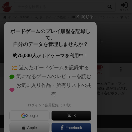
ログイン
閉じる
ボドゲーマTOP
ボードゲームの検索
ツイステッド・トランペット
カフェ
ボードゲームのプレイ履歴を記録し
て、
ツイステッド・トランペット
自分のデータを管理しませんか？
0店のカフェ/スペースが提供中
約75,000人
がボドゲーマを利用中！
遊んだボードゲームを記録する
1
トップ
画像
動画
レビュー
カフェ
気になるゲームのレビューを読む
ツイステッド・トランペットで遊ぶことができるボードゲームカフェ・プレ
お気に入り作品・所有リストの共
イスペースが0店登録されています。公開プロフィールの都道府県が設定され
たアカウントでログインすると、同じ都道府県内の店舗に絞り込むボタンが
有
表示されます。
ログイン / 会員登録（10秒）
Google
X
会員の新しい投稿
Apple
Facebook