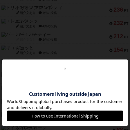
トリオンフ ア マレンゴ
236
PT
紹介文あり
1件の投稿
エレメンツ
232
PT
紹介文あり
4件の投稿
バー！パーティー
212
PT
紹介文なし
1件の投稿
ギョッと
154
PT
紹介文あり
1件の投稿
クルティボ
152
PT
紹介文なし
1件の投稿
ブラヴェスト
140
PT
紹介文なし
1件の投稿
ドブル：ポケットモンスター
122
PT
紹介文あり
4件の投稿
ジャンヌ・ダルク-オルレアン ドロー＆ライト
118
PT
紹介文なし
5件の投稿
ファースト・イン・フライト
94
PT
紹介文あり
3件の投稿
ダイススローン
88