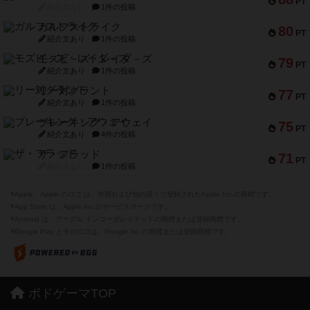
PT
紹介文なし
1件の投稿
ガルフストライク
80
PT
紹介文あり
1件の投稿
モズビ－ズ・レイダ－ズ
79
PT
紹介文あり
1件の投稿
リー対グラント
77
PT
紹介文あり
1件の投稿
ブレーキング・アウェイ
75
PT
紹介文あり
4件の投稿
ザ・フラッド
71
PT
紹介文なし
1件の投稿
※Apple、Apple のロゴ は、米国および他の国々で登録されたApple Inc.の商標です。
※App Store は、Apple Inc.のサービスマークです。
※Android は、グーグル インコーポレイテッドの商標または登録商標です。
※Google Play とそのロゴは、Google Inc.の商標または登録商標です。
ボドゲーマTOP