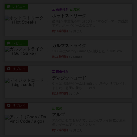
レビュー
画像付き
充実
ホットストリーク
星7軽〜中量級を中心にプレイするゲーマーの感想
です。ボードゲーム会にて...
約16時間前
by おとん
レビュー
ガルフストライク
1983年にVictory Gamesが出版した『Gulf Strik...
約16時間前
by Chaco
リプレイ
画像付き
ディジットコード
やっぱり論理ゲームは面白い。息子とリプレイし
ました。息子の勝ち。これリ...
約16時間前
by くみ
リプレイ
充実
アルゴ
アルゴがとても好きで、たぶんプレイ回数が最も
多いゲームです。なんといっ...
約17時間前
by おとん