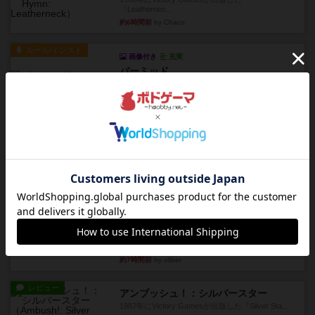
『Leathernec...
約6時間前
by Chaco
ルール/インスト
画像付き
充実
パーミッド
おばあちゃんは猫が大好きです!しかし、あまりに
も多くの猫を飼っているた...
約6時間前
by jurong
レビュー
画像付き
オラパ・マイン
お気に入りのplayte製です。オラパスペースから
やり、気に入りました...
約6時間前
by くみ
レビュー
マーリン
４人プレイ。インスト1時間プレイ2時間半。結構
ダイス運と手札のカード運...
約7時間前
by oliber
レビュー
アンブッシュ！：シルバースター
1987年にVictory Gamesが出版した『Silver Sta...