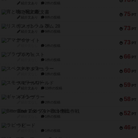
PT
紹介文あり
2件の投稿
宵と暁の呪文書
75
PT
紹介文あり
8件の投稿
リスボン・トラム 28
73
PT
紹介文あり
9件の投稿
アマナイト
73
PT
紹介文なし
1件の投稿
ブラヴェスト
66
PT
紹介文なし
1件の投稿
スペクタキュラー
60
PT
紹介文なし
1件の投稿
スモールワールド
59
PT
紹介文あり
13件の投稿
ギャンブラー
58
PT
紹介文なし
2件の投稿
Bitter End ブタペスト救出作戦
52
PT
紹介文なし
1件の投稿
ラピード
46
PT
紹介文なし
1件の投稿