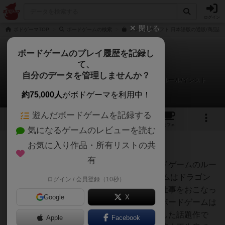
ログイン
閉じる
ボドゲーマTOP
ボードゲームの検索
フレイムクラフト 日本語版の通販/商品詳
ボードゲームのプレイ履歴を記録し
て、
フレイムクラフト
自分のデータを管理しませんか？
大ちゃん@ボードゲームルール専門ちゃんねるさんのルール/インスト
約75,000人
がボドゲーマを利用中！
遊んだボードゲームを記録する
6
1
15
75
トップ
画像
動画
レビュー
カフェ
気になるゲームのレビューを読む
お気に入り作品・所有リストの共
297名
0名
0
4年弱前
有
この動画ではフレイムクラフトというボードゲームのルー
ルと魅力を説明をした動画です。 このゲームはドラゴン
ログイン / 会員登録（10秒）
と共存する世界でフレイムキーパーという仕事をおこなっ
Google
X
て得点を競うボードゲームです。まずこのボードゲームは
キックスターターで一瞬で目標金額を達成した話題作で
Apple
Facebook