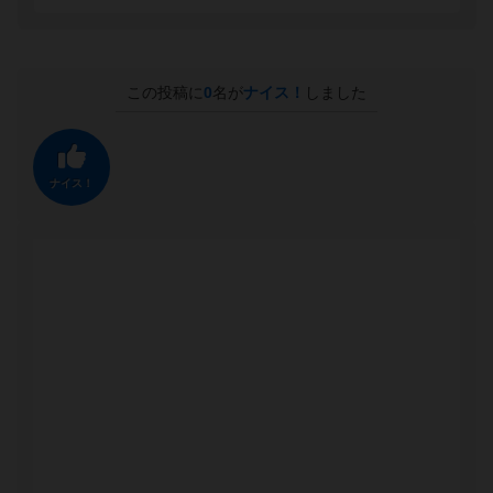
この投稿に
0
名が
ナイス！
しました
ナイス！