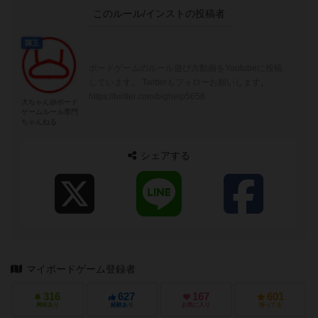
このルール/インストの投稿者
国王
ボードゲームのルール遊び方動画をYoutubeに投稿
しています。 Twitterもフォローお願いします。
https://twitter.com/bighelp5656
大ちゃん@ボード
ゲームルール専門
ちゃんねる
シェアする
マイボードゲーム登録者
316
627
167
601
興味あり
経験あり
お気に入り
持ってる