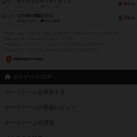
ザ・フラッフィー・ライト
44
PT
紹介文なし
0件の投稿
ふたつの城の物語
39
PT
紹介文あり
6件の投稿
※Apple、Apple のロゴ は、米国および他の国々で登録されたApple Inc.の商標です。
※App Store は、Apple Inc.のサービスマークです。
※Android は、グーグル インコーポレイテッドの商標または登録商標です。
※Google Play とそのロゴは、Google Inc.の商標または登録商標です。
ボドゲーマTOP
ボードゲームを検索する
ボードゲームの新着レビュー
ボードゲーム会情報