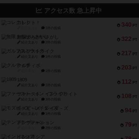
アクセス数 急上昇中
コレクト！
340
PT
紹介文なし
1件の投稿
無限まちがいさがし
322
PT
紹介文あり
2件の投稿
ガルフストライク
217
PT
紹介文あり
1件の投稿
クルティボ
203
PT
紹介文なし
1件の投稿
1809
112
PT
紹介文あり
1件の投稿
ファースト・イン・フライト
108
PT
紹介文あり
3件の投稿
モズビ－ズ・レイダ－ズ
94
PT
紹介文あり
1件の投稿
テンプテーション
79
PT
紹介文なし
2件の投稿
インドネシア
78