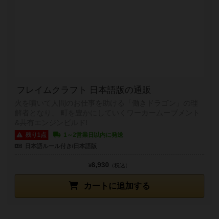
フレイムクラフト 日本語版の通販
火を噴いて人間のお仕事を助ける「働きドラゴン」の理
解者となり、 町を豊かにしていくワーカームーブメント
&共有エンジンビルド!
残り1点
1～2営業日以内に発送
日本語ルール付き/日本語版
6,930
¥
（税込）
カートに追加する