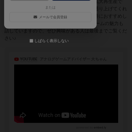
す。その内容はワーカープレイスメントの拡大再生産で
または
す。可愛いアートワークとコマがゲームを盛り上げてくれ
ます。ボードゲームを少し慣れてきた人に特におすすめし
メールで会員登録
たい作品です。 動画内ではルール説明とゲームの魅力も
話していますので、ぜひ興味がある人は最後までご覧くだ
さい♪
しばらく表示しない