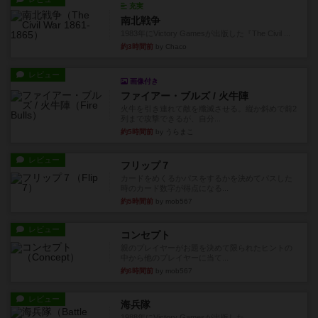
充実
南北戦争
1983年にVictory Gamesが出版した『The Civil ...
約3時間前
by Chaco
レビュー
画像付き
ファイアー・ブルズ / 火牛陣
火牛を引き連れて敵を殲滅させる。縦か斜めで前2
列まで攻撃できるが、自分...
約5時間前
by うらまこ
レビュー
フリップ７
カードをめくるかパスをするかを決めてパスした
時のカード数字が得点になる...
約5時間前
by mob567
レビュー
コンセプト
親のプレイヤーがお題を決めて限られたヒントの
中から他のプレイヤーに当て...
約6時間前
by mob567
レビュー
海兵隊
1988年にVictory Gamesが出版した