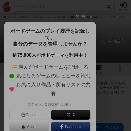
ログイン
閉じる
ボドゲーマTOP
ボードゲームの検索
通路
通路：ベテランズ・オブ・ザ・
ボードゲームのプレイ履歴を記録し
て、
通路：ベテランズ・オブ・ザ・シーズ ─ 海の
自分のデータを管理しませんか？
老兵
0件の掲示板
約75,000人
がボドゲーマを利用中！
遊んだボードゲームを記録する
1
1
1
トップ
画像
動画
レビュー
カフェ
気になるゲームのレビューを読む
ログインすると通路：ベテランズ・オブ・ザ・シーズ ─ 海の老兵に関する掲
お気に入り作品・所有リストの共
示板の作成やコメントの書き込みが出来るようになります。ルールの疑問や
エラッタ情報、マニュアルでは判断し辛い曖昧な表記等について会員同士で
有
自由にコミュニケーションをとることが出来ます。
ログイン / 会員登録（10秒）
ログイン/無料会員登録
Google
X
Apple
Facebook
通路：ベテランズ・オブ・ザ・シーズ ─ 海の老兵のトップに戻る