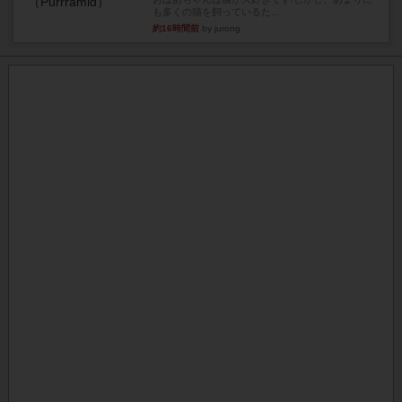
も多くの猫を飼っているた...
約16時間前
by jurong