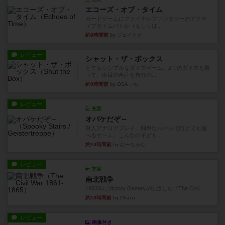
エコーズ・オブ・タイム
カードゲームにファイナルファンタジーのアクテ
ィブタイムバトル（もしくは...
約8時間前
by ジェイとと
レビュー
シャット・ザ・ボックス
とてもシンプルなダイスゲーム。2つのダイスを振
って、出目の合計を自分の...
約9時間前
by OSAっち
レビュー
充実
オバケだぞ～
対人アナログプレイ。簡単なルールで誰とでも遊
べるゲーム。こんなの子ども...
約10時間前
by おーちゃん
レビュー
充実
南北戦争
1983年にVictory Gamesが出版した『The Civil ...
約13時間前
by Chaco
レビュー
画像付き