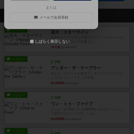
または
会員の新しい投稿
メールで会員登録
レビュー
花火：スターマイン
自分のカードは見えず他のプレイヤーのカードが
しばらく表示しない
見える状態でカードを教えた...
38分前
by mob567
レビュー
充実
アンダー・ザ・テーブラー
笑えるバカゲームを集めているライトゲーマーと
してのレビューです。正体隠...
約3時間前
by toyota
レビュー
充実
ワン・トゥ・ファイブ
とにかくお手軽にすき間時間をうめるゲームとし
て重宝するゲームです。いわ...
約4時間前
by nabekoh
レビュー
充実