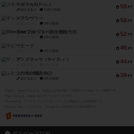
スモールワールド
59
PT
紹介文あり
13件の投稿
ギャンブラー
58
PT
紹介文なし
2件の投稿
Bitter End ブタペスト救出作戦
52
PT
紹介文なし
1件の投稿
ラピード
46
PT
紹介文なし
1件の投稿
ザ・フラッフィー・ライト
44
PT
紹介文なし
0件の投稿
ふたつの城の物語
39
PT
紹介文あり
6件の投稿
※Apple、Apple のロゴ は、米国および他の国々で登録されたApple Inc.の商標です。
※App Store は、Apple Inc.のサービスマークです。
※Android は、グーグル インコーポレイテッドの商標または登録商標です。
※Google Play とそのロゴは、Google Inc.の商標または登録商標です。
ボドゲーマTOP