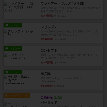
ファイアー・ブルズ / 火牛陣
火牛を引き連れて敵を殲滅させる。縦か斜めで前2
列まで攻撃できるが、自分...
約16時間前
by うらまこ
レビュー
フリップ７
カードをめくるかパスをするかを決めてパスした
時のカード数字が得点になる...
約16時間前
by mob567
レビュー
コンセプト
親のプレイヤーがお題を決めて限られたヒントの
中から他のプレイヤーに当て...
約16時間前
by mob567
レビュー
海兵隊
1988年にVictory Gamesが出版した
『Leathernec...
約16時間前
by Chaco
ルール/インスト
画像付き
充実
パーミッド
おばあちゃんは猫が大好きです!しかし、あまりに