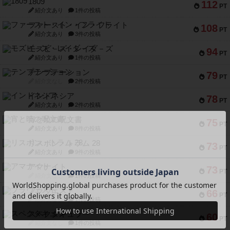
1809
112
PT
紹介文あり
1件の投稿
ファースト・イン・フライト
108
PT
紹介文あり
3件の投稿
モズビ－ズ・レイダ－ズ
94
PT
紹介文あり
1件の投稿
テンプテーション
79
PT
紹介文なし
2件の投稿
インドネシア
78
PT
紹介文あり
2件の投稿
宵と暁の呪文書
75
PT
紹介文あり
8件の投稿
リスボン・トラム 28
73
PT
紹介文あり
9件の投稿
アマナイト
73
PT
紹介文なし
1件の投稿
ブラヴェスト
66
PT
紹介文なし
1件の投稿
スペクタキュラー
60
PT
紹介文なし
1件の投稿