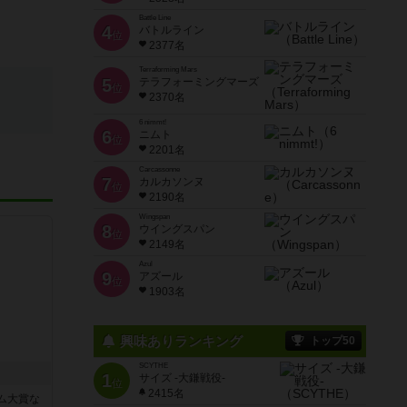
Battle Line
4
バトルライン
位
2377名
Terraforming Mars
5
テラフォーミングマーズ
位
2370名
6 nimmt!
6
ニムト
位
2201名
Carcassonne
7
カルカソンヌ
位
2190名
Wingspan
8
ウイングスパン
位
2149名
Azul
9
アズール
位
1903名
興味ありランキング
トップ50
SCYTHE
1
サイズ -大鎌戦役-
位
2415名
ム大賞な