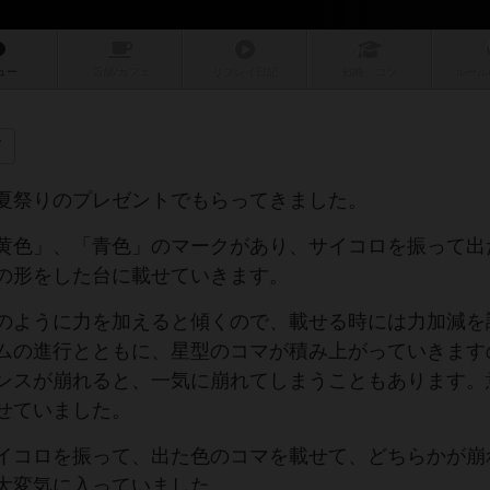
ュー
店舗/
カフェ
リプレイ
日記
戦略
・コツ
ルール
育
夏祭りのプレゼントでもらってきました。
黄色」、「青色」のマークがあり、サイコロを振って出
の形をした台に載せていきます。
のように力を加えると傾くので、載せる時には力加減を
ムの進行とともに、星型のコマが積み上がっていきます
ンスが崩れると、一気に崩れてしまうこともあります。
せていました。
イコロを振って、出た色のコマを載せて、どちらかが崩
大変気に入っていました。