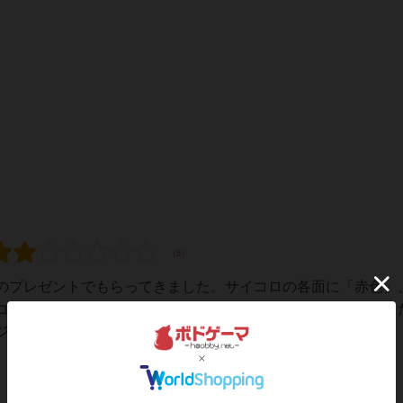
のプレゼントでもらってきました。サイコロの各面に「赤色」
コロを振って出た色と同じ色をした星型のコマを、月の形をし
ロベーのように力を加えると傾くので、載せる時...