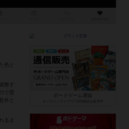
/インスト
掲示板
拡張/関連
作
次のおすすめ
た色と
調整す
ので置
ボードゲーム通販
意外と
オンラインストアで7,500商品を販売中
れるま