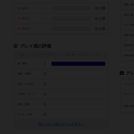
原題・英
-
非公開
3点の人
参加人数
-
非公開
2点の人
プレイ時
-
非公開
1点の人
対象年齢
プレイ感の評価
発売時期
トグルスイッチを押すとプレイ感（
※
）の投票ができます
参考価格
1
運・確率
ク
0
戦略・判断力
0
交渉・立ち回り
ゲームデ
0
心理戦・ブラフ
アートワ
0
攻防・戦闘
関連企業
0
アート・外見
似たプレイ感のゲームを探す→