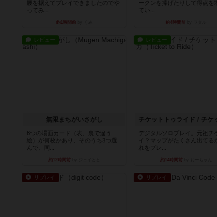
腰を据えてプレイできましたのでや
ークンを捧げたりして得点を
ってみ...
てい...
約1時間前
by くみ
約4時間前
by ワタル
レビュー
レビュー
無限まちがいさがし
6つの場面カード（表、裏で違う
デジタルソロプレイ。元祖チ
絵）が何枚かあり、そのうち3つ選
イ？マップがたくさん出てる
んで、同...
れをプレ...
約12時間前
by ジェイとと
約14時間前
by おーちゃん
リプレイ
リプレイ