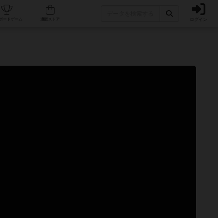
ログイン
カフェ/店舗
人気ボードゲーム
通販ストア