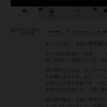
1
1
ゲーム
トップ
画像
動画
レビ
日本作
バランスゲーム
知
ずいぶん昔に、子供の保育園の
サイコロの各面に「赤色」、「
同じ色をした星型のコマを、月
月の形をした台は、ヤジロベー
る必要があります。また、ゲー
き方にも注意が必要です。バラ
子供の方が注意して、上手に載
我が家の場合、子供と交代でサ
でプレイしていました。子供も