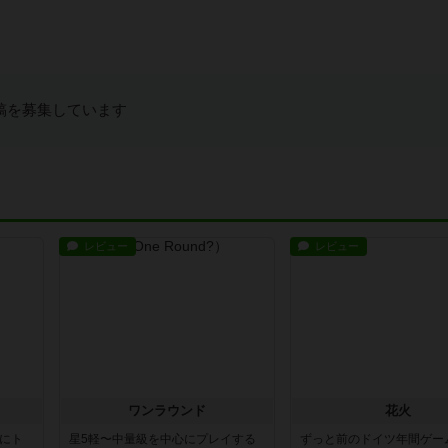
稿を募集しています
レビュー
レビュー
ワンラウンド
花火
魔にト
星5軽〜中量級を中心にプレイする
ずっと前のドイツ年間ゲー