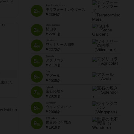
ゲームで
Terraforming Mars
2
テラフォーミングマーズ
位
2394名
Stone Garden
3
枯山水
位
2281名
Viticulture
4
ワイナリーの四季
位
2272名
Agricola
5
アグリコラ
位
2119名
Azul
ク
6
アズール
位
2035名
sが出版した
Splendor
7
宝石の煌き
位
2028名
Wingspan
8
ウイングスパン
位
2006名
7 Wonders
9
世界の七不思議
位
1919名