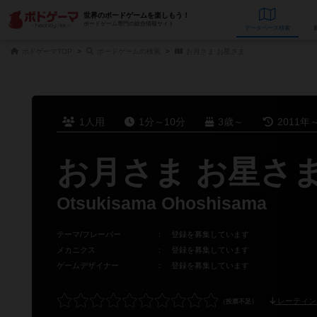
世界のボードゲームを楽しもう！
ボードゲーム専門の総合情報サイト
データベース
検
ボドゲーマTOP
ボードゲームの検索
お月さま お星さま
1人用
1分～10分
3歳～
2011年
お月さま お星さ
Otsukisama Ohoshisama
テーマ/フレーバー
：
登録を募集しています
メカニクス
：
登録を募集しています
ゲームデザイナー
：
登録を募集しています
レーティン