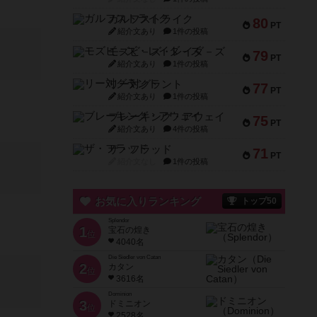
ガルフストライク
80
PT
紹介文あり
1件の投稿
モズビ－ズ・レイダ－ズ
79
PT
紹介文あり
1件の投稿
リー対グラント
77
PT
紹介文あり
1件の投稿
ブレーキング・アウェイ
75
PT
紹介文あり
4件の投稿
ザ・フラッド
71
PT
紹介文なし
1件の投稿
お気に入りランキング
トップ50
Splendor
1
宝石の煌き
位
4040名
Die Siedler von Catan
2
カタン
位
3616名
Dominion
3
ドミニオン
位
2528名