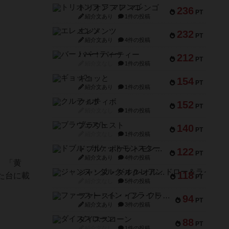
トリオンフ ア マレンゴ
236
PT
紹介文あり
1件の投稿
エレメンツ
232
PT
紹介文あり
4件の投稿
バー！パーティー
212
PT
紹介文なし
1件の投稿
ギョッと
154
PT
紹介文あり
1件の投稿
クルティボ
152
PT
紹介文なし
1件の投稿
ブラヴェスト
140
PT
紹介文なし
1件の投稿
ドブル：ポケットモンスター
122
PT
紹介文あり
4件の投稿
、「黄
ジャンヌ・ダルク-オルレアン ドロー＆ライト
118
た台に載
PT
紹介文なし
5件の投稿
ファースト・イン・フライト
94
PT
紹介文あり
3件の投稿
ダイススローン
88
PT
紹介文なし
1件の投稿