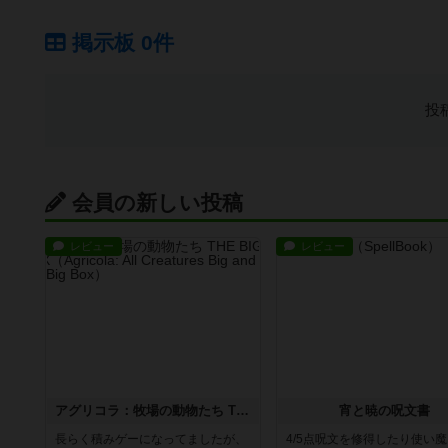
掲示板 0件
投
会員の新しい投稿
レビュー
レビュー
アグリコラ：牧場の動物たち THE BIG BOX
宵と暁の呪文書
長らく積みゲーになってましたが、
4/5点呪文を修得したり使い