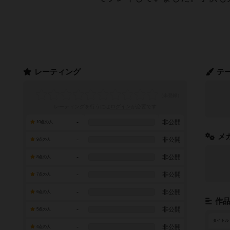
レーティング
テ
レーティングを行うには
ログイン
が必要です
-
非公開
10点の人
メ
-
非公開
9点の人
-
非公開
8点の人
-
非公開
7点の人
-
非公開
6点の人
作
-
非公開
5点の人
タイトル
-
非公開
4点の人