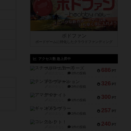
ボドファン
ボードゲームに特化したクラウドファンディング
アクセス数 急上昇中
スチームローラーズ
686
PT
紹介文なし
2件の投稿
テンプテーション
326
PT
紹介文なし
2件の投稿
アマナイト
300
PT
紹介文なし
1件の投稿
ギャンブラー
257
PT
紹介文なし
2件の投稿
コレクト！
240
PT
紹介文なし
1件の投稿