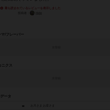
最も読まれているレビューを表示しました
投稿者：
Hide
ーマ/フレーバー
未登録
カニクス
未登録
品データ
お月さま お星さま