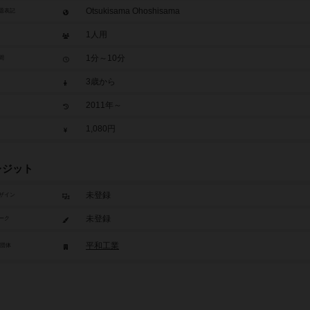
Otsukisama Ohoshisama
題表記
1人用
1分～10分
間
3歳から
2011年～
1,080円
レジット
未登録
ザイン
未登録
ーク
平和工業
/団体