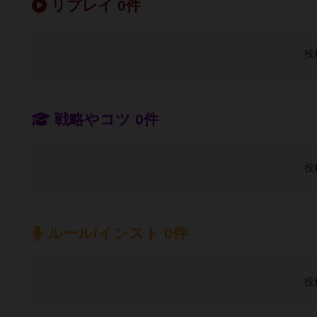
リプレイ 0件
投
戦略やコツ 0件
投
ルール/インスト 0件
投