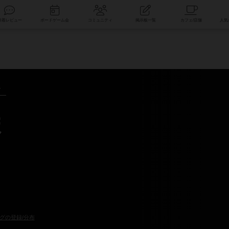
索
新着レビュー
ボードゲーム会
コミュニティ
掲示板一覧
～
ま
グの登録/分布