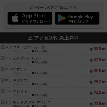
ボドゲーマのアプリ版はこちら
アクセス数 急上昇中
スチームローラーズ
686
PT
紹介文なし
2件の投稿
テンプテーション
326
PT
紹介文なし
2件の投稿
アマナイト
300
PT
紹介文なし
1件の投稿
ギャンブラー
257
PT
紹介文なし
2件の投稿
コレクト！
240
PT
紹介文なし
1件の投稿
トリオンフ ア マレンゴ
236
PT
紹介文あり
1件の投稿