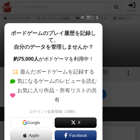
ログイン
閉じる
ボドゲーマTOP
ボードゲームの検索
お月さま お星さま
戦略やコツ
ボードゲームのプレイ履歴を記録し
て、
お月さま お星さま
自分のデータを管理しませんか？
0件の戦略やコツ
約75,000人
がボドゲーマを利用中！
遊んだボードゲームを記録する
1
1
トップ
画像
動画
レビュー
カフェ
気になるゲームのレビューを読む
お気に入り作品・所有リストの共
お月さま お星さまのトップに戻る
有
ログイン / 会員登録（10秒）
会員の新しい投稿
Google
X
レビュー
充実
Apple
Facebook
花火