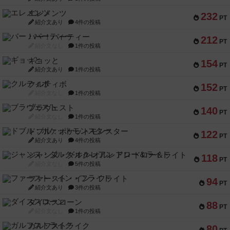
エレメンツ
232
PT
紹介文あり
4件の投稿
バー！パーティー
212
PT
紹介文なし
1件の投稿
ギョッと
154
PT
紹介文あり
1件の投稿
クルティボ
152
PT
紹介文なし
1件の投稿
ブラヴェスト
140
PT
紹介文なし
1件の投稿
ドブル：ポケットモンスター
122
PT
紹介文あり
4件の投稿
ジャンヌ・ダルク-オルレアン ドロー＆ライト
118
PT
紹介文なし
5件の投稿
ファースト・イン・フライト
94
PT
紹介文あり
3件の投稿
ダイススローン
88
PT
紹介文なし
1件の投稿
ガルフストライク
80