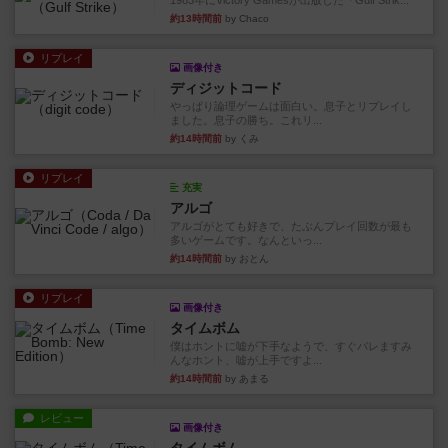
1983年にVictory Gamesが出版した『Gulf Strik...
約13時間前
by Chaco
リプレイ
画像付き
ディジットコード
やっぱり論理ゲームは面白い。息子とリプレイし
ました。息子の勝ち。これリ...
約14時間前
by くみ
リプレイ
充実
アルゴ
アルゴがとても好きで、たぶんプレイ回数が最も
多いゲームです。なんといっ...
約14時間前
by おとん
リプレイ
画像付き
タイムボム
僕はホントに嘘が下手なようで、すぐバレますみ
んなホント、嘘が上手ですよ...
約14時間前
by あまる
レビュー
画像付き