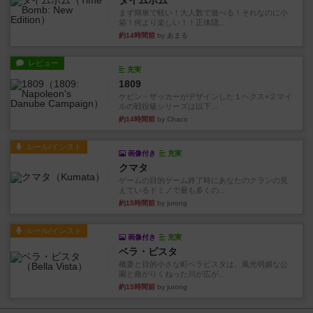
タイムボム
まず簡単で軽い！大人数で遊べる！それなのに小
箱！何より楽しい！！正体隠...
約14時間前
by あまる
レビュー
充実
1809
ケビン・ザッカーがデザインした１ヘクス=２マイ
ルの戦役級シリーズは以下...
約14時間前
by Chaco
ルール/インスト
画像付き
充実
クマタ
ゲームの目的ゲーム終了時にあなたのクランの見
えているドミノで最も多くの...
約15時間前
by jurong
ルール/インスト
画像付き
充実
ベラ・ビスタ
概要と目的小さな町ベラビスタは、風光明媚な公
園と曲がりくねった川が広が...
約15時間前
by jurong