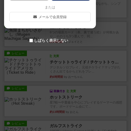
ずっと前のドイツ年間ゲーム大賞ながら、シンプ
または
ルで簡単な小ゲームで今でも...
約2時間前
by tamio
メールで会員登録
レビュー
無限まちがいさがし
6つの場面カード（表、裏で違う絵）が何枚かあ
り、そのうち3つ選んで、同...
しばらく表示しない
約5時間前
by ジェイとと
レビュー
充実
チケットトゥライド / チケットトゥライドアメリカ
デジタルソロプレイ。元祖チケライ？マップがた
くさん出てるからどれをプレ...
約6時間前
by おーちゃん
レビュー
画像付き
充実
ホットストリーク
星7軽〜中量級を中心にプレイするゲーマーの感想
です。ボードゲーム会にて...
約13時間前
by おとん
レビュー
ガルフストライク