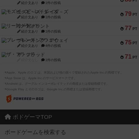
PT
紹介文あり
1件の投稿
モズビ－ズ・レイダ－ズ
79
PT
紹介文あり
1件の投稿
リー対グラント
77
PT
紹介文あり
1件の投稿
ブレーキング・アウェイ
75
PT
紹介文あり
4件の投稿
ザ・フラッド
71
PT
紹介文なし
1件の投稿
※Apple、Apple のロゴ は、米国および他の国々で登録されたApple Inc.の商標です。
※App Store は、Apple Inc.のサービスマークです。
※Android は、グーグル インコーポレイテッドの商標または登録商標です。
※Google Play とそのロゴは、Google Inc.の商標または登録商標です。
ボドゲーマTOP
ボードゲームを検索する