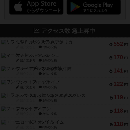
アクセス数 急上昇中
リワイルド：サウスアメリカ
552
PT
紹介文なし
2件の投稿
マーケットフレッシュ
170
PT
紹介文あり
1件の投稿
ファイアー・ブルズ / 火牛陣
141
PT
紹介文なし
1件の投稿
ワン・トゥ・ファイブ
122
PT
紹介文あり
1件の投稿
トランスオリエント・エクスプレス
119
PT
紹介文なし
1件の投稿
フラットアイアン
118
PT
紹介文なし
2件の投稿
エコーズ・オブ・タイム
118
PT
紹介文なし
8件の投稿