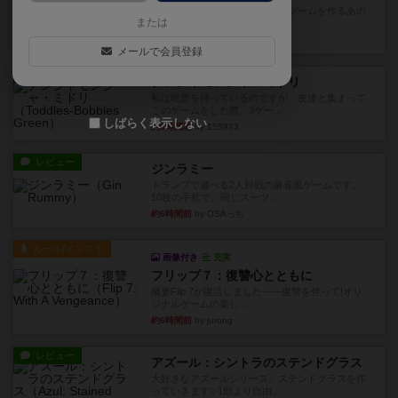
デジタルソロプレイ。毒のあるゲームを作るあの
または
人がデザイン。箱絵からもう...
約1時間前
by おーちゃん
メールで会員登録
レビュー
ナンジャモンジャ・ミドリ
私は吃音を持っているのですが、友達と集まって
このゲームをした際、3ゲー...
しばらく表示しない
約5時間前
by 155973
レビュー
ジンラミー
トランプで遊べる2人対戦の麻雀風ゲームです。
10枚の手札で、同じスーツ...
約6時間前
by OSAっち
ルール/インスト
画像付き
充実
フリップ７：復讐心とともに
概要Flip 7が復活しました――復讐を伴って!オリ
ジナルゲームの楽し...
約6時間前
by jurong
レビュー
アズール：シントラのステンドグラス
大好きなアズールシリーズ。ステンドグラスを作
っていきます✨1部より自由...