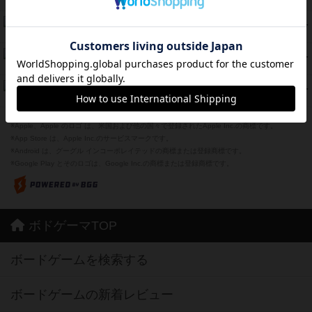
紹介文あり
2件の投稿
海兵隊
39
PT
紹介文あり
1件の投稿
スーパーストア3000
39
PT
紹介文なし
1件の投稿
フリップ７：復讐心とともに
37
PT
紹介文なし
2件の投稿
※Apple、Apple のロゴ は、米国および他の国々で登録されたApple Inc.の商標です。
※App Store は、Apple Inc.のサービスマークです。
※Android は、グーグル インコーポレイテッドの商標または登録商標です。
※Google Play とそのロゴは、Google Inc.の商標または登録商標です。
ボドゲーマTOP
ボードゲームを検索する
ボードゲームの新着レビュー