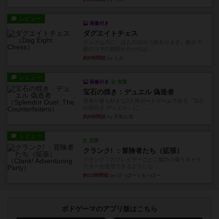
レビュー
画像付き
ダグエイトチェス
チェスなのに、ほんの10分で終わります。動きで
敵のコマの種類が分かれば...
約8時間前
by くみ
レビュー
画像付き
充実
宝石の煌き：デュエル 偽造者
筆者が最も好きな2人用ボードゲームである『宝石
の煌めき デュエル』に、...
約9時間前
by 手動人形
レビュー
充実
クランク! ：冒険者たち（拡張）
クランク！のプレイヤーごとに能力の違うキャラ
クターを使用できるようにな...
約10時間前
by ぽっぽーくるっぽー
ボドゲーマのアプリ版はこちら