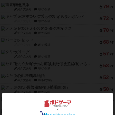
南北戦争
79
PT
紹介文あり
1件の投稿
キャプテン・フリップ：イスラ・ボンバ
72
PT
紹介文なし
2件の投稿
メメントオンラインタクティクス
70
PT
紹介文あり
4件の投稿
パーミッド
68
PT
紹介文なし
1件の投稿
クリーグ
57
PT
紹介文あり
1件の投稿
セミファイナル ～お前はまだ生きている～
53
PT
紹介文あり
1件の投稿
ふたつの街の物語
52
PT
紹介文あり
18件の投稿
クランク! ：冒険者たち（拡張）
50
PT
紹介文あり
4件の投稿
とうほうの！
42
PT
紹介文なし
1件の投稿
スターマイン・ラミー ポケット
42
PT