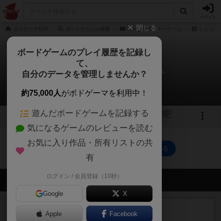
ログイン
閉じる
ボドゲーマTOP
ボードゲームの検索
トータルサッカーゲーム
レビュー
ボードゲームのプレイ履歴を記録し
て、
トータルサッカーゲーム
自分のデータを管理しませんか？
0件のレビュー
約75,000人
がボドゲーマを利用中！
遊んだボードゲームを記録する
1
トップ
画像
動画
レビュー
カフェ
気になるゲームのレビューを読む
お気に入り作品・所有リストの共
トータルサッカーゲームのトップに戻る
有
ログイン / 会員登録（10秒）
会員の新しい投稿
Google
X
レビュー
充実
Apple
Facebook
フィッシェン