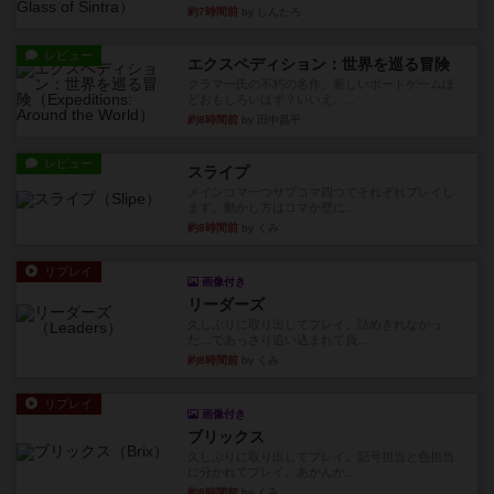
約7時間前
by しんたろ
レビュー
エクスペディション：世界を巡る冒険
クラマー氏の不朽の名作。新しいボードゲームほ
どおもしろいはず？いいえ。...
約8時間前
by 田中昌平
レビュー
スライプ
メインコマ一つサブコマ四つでそれぞれプレイし
ます。動かし方はコマか壁に...
約8時間前
by くみ
リプレイ
画像付き
リーダーズ
久しぶりに取り出してプレイ。詰めきれなかっ
た…であっさり追い込まれて負...
約8時間前
by くみ
リプレイ
画像付き
ブリックス
久しぶりに取り出してプレイ。記号担当と色担当
に分かれてプレイ。あかんか...
約8時間前
by くみ