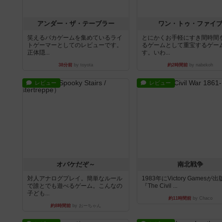
アンダー・ザ・テーブラー
ワン・トゥ・ファイ
笑えるバカゲームを集めているライ
とにかくお手軽にすき間時間
トゲーマーとしてのレビューです。
るゲームとして重宝するゲー
正体隠...
す。いわ...
38分前
by toyota
約2時間前
by nabekoh
レビュー
レビュー
オバケだぞ～
南北戦争
対人アナログプレイ。簡単なルール
1983年にVictory Gamesが
で誰とでも遊べるゲーム。こんなの
『The Civil ...
子ども...
約11時間前
by Chaco
約8時間前
by おーちゃん