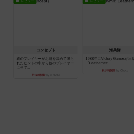
レビュー
レビュー
コンセプト
海兵隊
親のプレイヤーがお題を決めて限ら
1988年にVictory Gamesが
れたヒントの中から他のプレイヤー
『Leathernec...
に当て...
約14時間前
by Chaco
約14時間前
by mob567