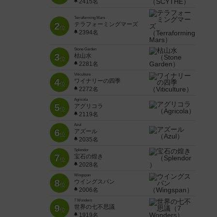
2415名
Terraforming Mars
2
テラフォーミングマーズ
位
2394名
Stone Garden
3
枯山水
位
2281名
Viticulture
4
ワイナリーの四季
位
2272名
Agricola
5
アグリコラ
位
2119名
Azul
6
アズール
位
2035名
Splendor
7
宝石の煌き
位
2028名
Wingspan
8
ウイングスパン
位
2006名
7 Wonders
9
世界の七不思議
位
1919名