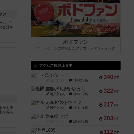
クス
ーム。2
の合計を
ボドファン
ボードゲームに特化したクラウドファンディング
アクセス数 急上昇中
コレクト！
340
PT
紹介文なし
1件の投稿
無限まちがいさがし
322
PT
紹介文あり
2件の投稿
ガルフストライク
217
PT
るかを決
紹介文あり
1件の投稿
字が得点
クルティボ
203
PT
紹介文なし
1件の投稿
1809
112
PT