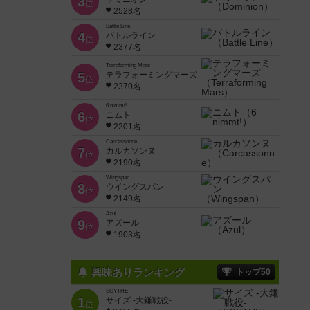
3
位
2528名
Battle Line
4
バトルライン
位
2377名
Terraforming Mars
5
テラフォーミングマーズ
位
2370名
6 nimmt!
6
ニムト
位
2201名
Carcassonne
7
カルカソンヌ
位
2190名
Wingspan
8
ウイングスパン
位
2149名
Azul
9
アズール
位
1903名
興味ありランキング
トップ50
SCYTHE
1
サイズ -大鎌戦役-
位