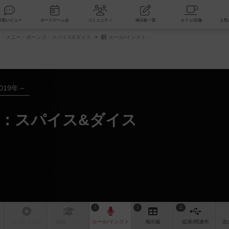
索
新着レビュー
ボードゲーム会
コミュニティ
掲示板一覧
・メニー・ボーンズ：スパイス&ダイス
ルール/インスト
019年～
：スパイス&ダイス
1
1
11
リプレイ
日記
戦略
・コツ
ルール
/インスト
掲示板
拡張/関連
作
次