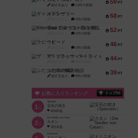
59
PT
紹介文あり
13件の投稿
ギャンブラー
58
PT
紹介文なし
2件の投稿
Bitter End ブタペスト救出作戦
52
PT
紹介文なし
1件の投稿
ラピード
46
PT
紹介文なし
1件の投稿
ザ・フラッフィー・ライト
44
PT
紹介文なし
0件の投稿
ふたつの城の物語
39
PT
紹介文あり
6件の投稿
お気に入りランキング
トップ50
Splendor
1
宝石の煌き
位
4040名
Die Siedler von Catan
2
カタン
位
3616名
Dominion
ドミニオン