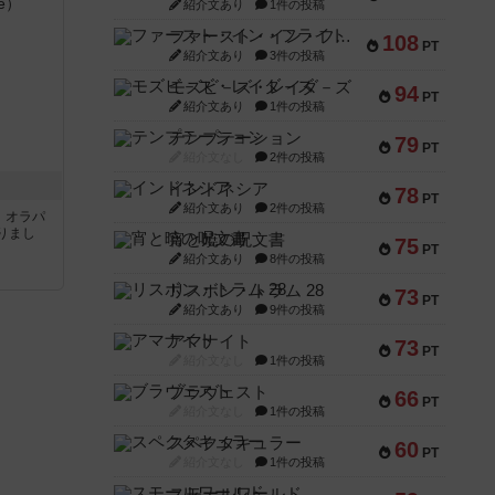
紹介文あり
1件の投稿
ファースト・イン・フライト
108
PT
紹介文あり
3件の投稿
モズビ－ズ・レイダ－ズ
94
PT
紹介文あり
1件の投稿
テンプテーション
79
PT
紹介文なし
2件の投稿
インドネシア
78
PT
紹介文あり
2件の投稿
す。オラパ
りまし
宵と暁の呪文書
75
PT
紹介文あり
8件の投稿
リスボン・トラム 28
73
PT
紹介文あり
9件の投稿
アマナイト
73
PT
紹介文なし
1件の投稿
ブラヴェスト
66
PT
紹介文なし
1件の投稿
スペクタキュラー
60
PT
紹介文なし
1件の投稿
スモールワールド