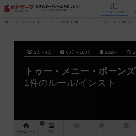
世界のボードゲームを楽しもう！
ボードゲーム専門の総合情報サイト
データベース
検
ボドゲーマTOP
ボードゲームの検索
トゥー・メニー・ボーンズ
トゥー
1人～4人
60分～180分
12歳～
2
トゥー・メニー・ボーンズ
1件のルール/インスト
3
ゲーム
トップ
画像
動画
レビュー
店舗/
カフェ