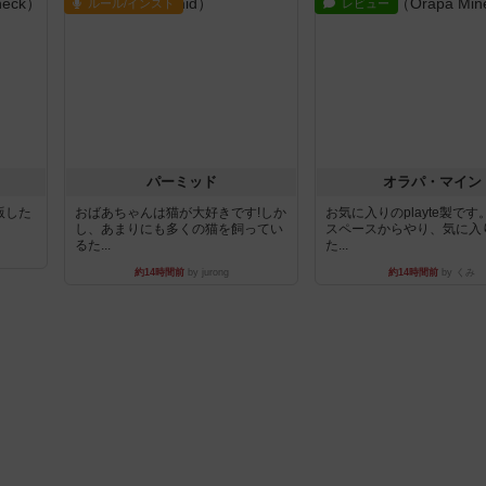
ルール/インスト
レビュー
パーミッド
オラパ・マイン
出版した
おばあちゃんは猫が大好きです!しか
お気に入りのplayte製で
し、あまりにも多くの猫を飼ってい
スペースからやり、気に入
るた...
た...
約14時間前
by jurong
約14時間前
by くみ