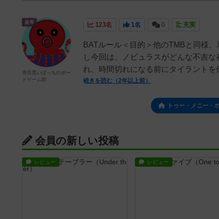
皇帝
123名
1名
0
充実
BATルール＜目的＞他のTMBと同様
し今回は、ノビュラスがどんな不吉な
れ、時間切れになる前にタイラントを倒
滑舌悪いぼっちのボー
ドゲーム部
続きを読む（2年以上前）
トゥー・メニー・
会員の新しい投稿
レビュー
レビュー