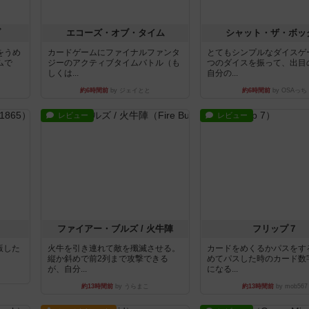
ブ
エコーズ・オブ・タイム
シャット・ザ・ボッ
をうめ
カードゲームにファイナルファンタ
とてもシンプルなダイスゲ
ムで
ジーのアクティブタイムバトル（も
つのダイスを振って、出目
しくは...
自分の...
約6時間前
by ジェイとと
約6時間前
by OSAっち
レビュー
レビュー
ファイアー・ブルズ / 火牛陣
フリップ７
出版した
火牛を引き連れて敵を殲滅させる。
カードをめくるかパスをす
縦か斜めで前2列まで攻撃できる
めてパスした時のカード数
が、自分...
になる...
約13時間前
by うらまこ
約13時間前
by mob567