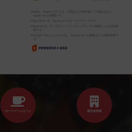
※Apple、Apple のロゴ は、米国および他の国々で登録された
Apple Inc.の商標です。
※App Store は、Apple Inc.のサービスマークです。
※Android は、グーグル インコーポレイテッドの商標または登録商
標です。
※Google Play とそのロゴは、Google Inc.の商標または登録商標で
す。
ボードゲームカフェ
運営者情報