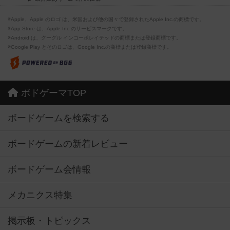
※Apple、Apple のロゴ は、米国および他の国々で登録されたApple Inc.の商標です。
※App Store は、Apple Inc.のサービスマークです。
※Android は、グーグル インコーポレイテッドの商標または登録商標です。
※Google Play とそのロゴは、Google Inc.の商標または登録商標です。
ボドゲーマTOP
ボードゲームを検索する
ボードゲームの新着レビュー
ボードゲーム会情報
メカニクス特集
掲示板・トピックス