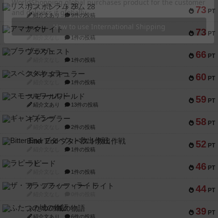
リスボン・トラム 28
73
PT
紹介文あり
9件の投稿
アマナイト
73
PT
紹介文なし
1件の投稿
ブラヴェスト
66
PT
紹介文なし
1件の投稿
スペクタキュラー
60
PT
紹介文なし
1件の投稿
スモールワールド
59
PT
紹介文あり
13件の投稿
ギャンブラー
58
PT
紹介文なし
2件の投稿
Bitter End ブタペスト救出作戦
52
PT
紹介文なし
1件の投稿
ラピード
46
PT
紹介文なし
1件の投稿
ザ・フラッフィー・ライト
44
PT
紹介文なし
0件の投稿
ふたつの城の物語
39
PT
紹介文あり
6件の投稿