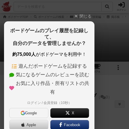
ログイン
閉じる
ボドゲーマTOP
ボードゲームの検索
ときならべ IT技術編
掲示板
ボードゲームのプレイ履歴を記録し
て、
ときならべ IT技術編
自分のデータを管理しませんか？
カードサイズ、スリーブ
約75,000人
がボドゲーマを利用中！
遊んだボードゲームを記録する
1
1
トップ
画像
動画
レビュー
カフェ
気になるゲームのレビューを読む
お気に入り作品・所有リストの共
勇者
91名
が閲覧
5年以上前
有
カードサイズ、スリーブ
（
0）
ログイン / 会員登録（10秒）
コンポーネント/カードスリーブ
taashi
Google
X
カードサイズは、
Apple
Facebook
シェアする
55.0 * 91.0