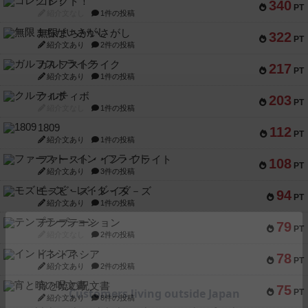
コレクト！
340
PT
紹介文なし
1件の投稿
無限まちがいさがし
322
PT
紹介文あり
2件の投稿
ガルフストライク
217
PT
紹介文あり
1件の投稿
クルティボ
203
PT
紹介文なし
1件の投稿
1809
112
PT
紹介文あり
1件の投稿
ファースト・イン・フライト
108
PT
紹介文あり
3件の投稿
モズビ－ズ・レイダ－ズ
94
PT
紹介文あり
1件の投稿
テンプテーション
79
PT
紹介文なし
2件の投稿
インドネシア
78
PT
紹介文あり
2件の投稿
宵と暁の呪文書
75
PT
紹介文あり
8件の投稿