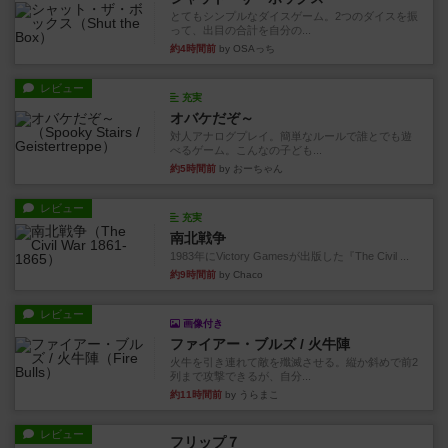
とてもシンプルなダイスゲーム。2つのダイスを振
って、出目の合計を自分の...
約4時間前
by OSAっち
レビュー
充実
オバケだぞ～
対人アナログプレイ。簡単なルールで誰とでも遊
べるゲーム。こんなの子ども...
約5時間前
by おーちゃん
レビュー
充実
南北戦争
1983年にVictory Gamesが出版した『The Civil ...
約9時間前
by Chaco
レビュー
画像付き
ファイアー・ブルズ / 火牛陣
火牛を引き連れて敵を殲滅させる。縦か斜めで前2
列まで攻撃できるが、自分...
約11時間前
by うらまこ
レビュー
フリップ７