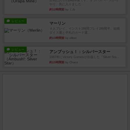
お気に入りのplayte製です。オラパスペースから
やり、気に入りました...
約12時間前
by くみ
レビュー
マーリン
４人プレイ。インスト1時間プレイ2時間半。結構
ダイス運と手札のカード運...
約13時間前
by oliber
レビュー
アンブッシュ！：シルバースター
1987年にVictory Gamesが出版した『Silver Sta...
約13時間前
by Chaco