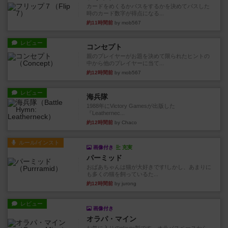
カードをめくるかパスをするかを決めてパスした
時のカード数字が得点になる...
約11時間前
by mob567
レビュー
コンセプト
親のプレイヤーがお題を決めて限られたヒントの
中から他のプレイヤーに当て...
約12時間前
by mob567
レビュー
海兵隊
1988年にVictory Gamesが出版した
『Leathernec...
約12時間前
by Chaco
ルール/インスト
画像付き
充実
パーミッド
おばあちゃんは猫が大好きです!しかし、あまりに
も多くの猫を飼っているた...
約12時間前
by jurong
レビュー
画像付き
オラパ・マイン