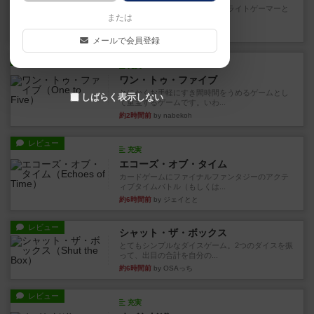
笑えるバカゲームを集めているライトゲーマーと
または
してのレビューです。正体隠...
31分前
by toyota
メールで会員登録
レビュー
充実
ワン・トゥ・ファイブ
とにかくお手軽にすき間時間をうめるゲームとし
しばらく表示しない
て重宝するゲームです。いわ...
約2時間前
by nabekoh
レビュー
充実
エコーズ・オブ・タイム
カードゲームにファイナルファンタジーのアクテ
ィブタイムバトル（もしくは...
約6時間前
by ジェイとと
レビュー
シャット・ザ・ボックス
とてもシンプルなダイスゲーム。2つのダイスを振
って、出目の合計を自分の...
約6時間前
by OSAっち
レビュー
充実