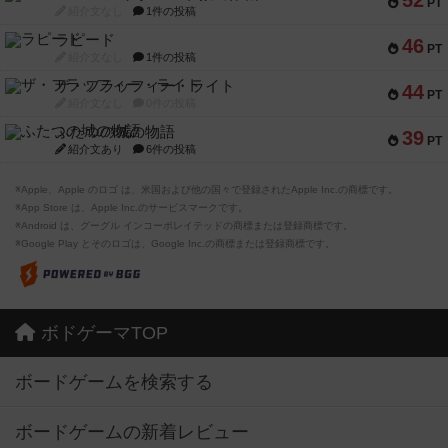
52
PT
紹介文なし
1件の投稿
ラピード
46
PT
紹介文なし
1件の投稿
ザ・フラッフィー・ライト
44
PT
紹介文なし
0件の投稿
ふたつの城の物語
39
PT
紹介文あり
6件の投稿
※Apple、Apple のロゴ は、米国および他の国々で登録されたApple Inc.の商標です。
※App Store は、Apple Inc.のサービスマークです。
※Android は、グーグル インコーポレイテッドの商標または登録商標です。
※Google Play とそのロゴは、Google Inc.の商標または登録商標です。
ボドゲーマTOP
ボードゲームを検索する
ボードゲームの新着レビュー