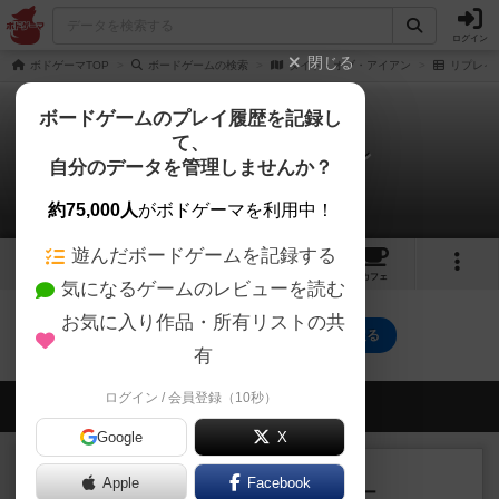
ログイン
閉じる
ボドゲーマTOP
ボードゲームの検索
タイド・オブ・アイアン
リプレイ
ボードゲームのプレイ履歴を記録し
て、
タイド・オブ・アイアン
自分のデータを管理しませんか？
0件のリプレイ日記
約75,000人
がボドゲーマを利用中！
遊んだボードゲームを記録する
4
1
1
トップ
画像
動画
レビュー
カフェ
気になるゲームのレビューを読む
お気に入り作品・所有リストの共
タイド・オブ・アイアンのトップに戻る
有
ログイン / 会員登録（10秒）
会員の新しい投稿
Google
X
レビュー
充実
Apple
Facebook
アンダー・ザ・テーブラー