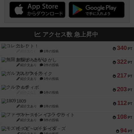
アクセス数 急上昇中
コレクト！
340
PT
紹介文なし
1件の投稿
無限まちがいさがし
322
PT
紹介文あり
2件の投稿
ガルフストライク
217
PT
紹介文あり
1件の投稿
クルティボ
203
PT
紹介文なし
1件の投稿
1809
112
PT
紹介文あり
1件の投稿
ファースト・イン・フライト
108
PT
紹介文あり
3件の投稿
モズビ－ズ・レイダ－ズ
94
PT
紹介文あり
1件の投稿