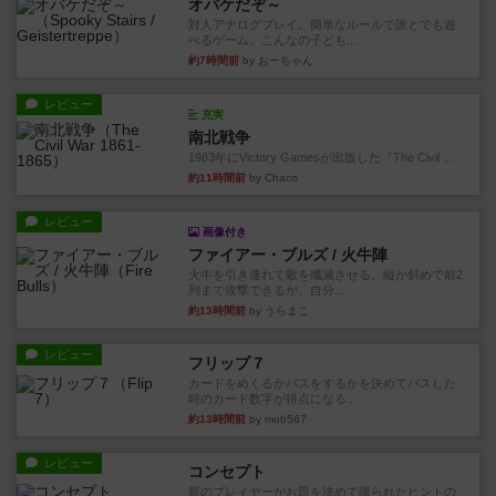
オバケだぞ～
対人アナログプレイ。簡単なルールで誰とでも遊
べるゲーム。こんなの子ども...
約7時間前
by おーちゃん
レビュー
充実
南北戦争
1983年にVictory Gamesが出版した『The Civil ...
約11時間前
by Chaco
レビュー
画像付き
ファイアー・ブルズ / 火牛陣
火牛を引き連れて敵を殲滅させる。縦か斜めで前2
列まで攻撃できるが、自分...
約13時間前
by うらまこ
レビュー
フリップ７
カードをめくるかパスをするかを決めてパスした
時のカード数字が得点になる...
約13時間前
by mob567
レビュー
コンセプト
親のプレイヤーがお題を決めて限られたヒントの