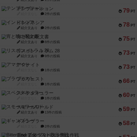
テンプテーション
79
PT
紹介文なし
2件の投稿
インドネシア
78
PT
紹介文あり
2件の投稿
宵と暁の呪文書
75
PT
紹介文あり
8件の投稿
リスボン・トラム 28
73
PT
紹介文あり
9件の投稿
アマナイト
73
PT
紹介文なし
1件の投稿
ブラヴェスト
66
PT
紹介文なし
1件の投稿
スペクタキュラー
60
PT
紹介文なし
1件の投稿
スモールワールド
59
PT
紹介文あり
13件の投稿
ギャンブラー
58
PT
紹介文なし
2件の投稿
Bitter End ブタペスト救出作戦