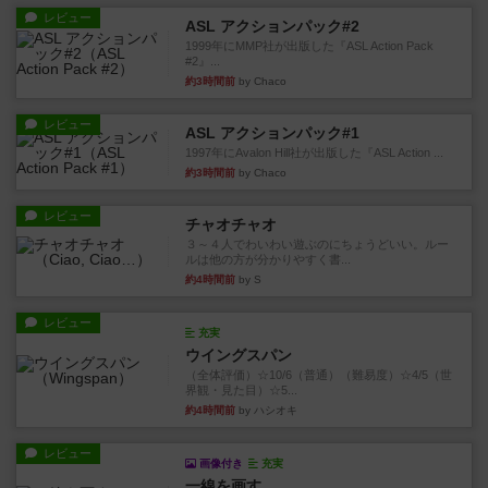
レビュー
ASL アクションパック#2
1999年にMMP社が出版した『ASL Action Pack
#2』...
約3時間前
by Chaco
レビュー
ASL アクションパック#1
1997年にAvalon Hill社が出版した『ASL Action ...
約3時間前
by Chaco
レビュー
チャオチャオ
３～４人でわいわい遊ぶのにちょうどいい。ルー
ルは他の方が分かりやすく書...
約4時間前
by S
レビュー
充実
ウイングスパン
（全体評価）☆10/6（普通）（難易度）☆4/5（世
界観・見た目）☆5...
約4時間前
by ハシオキ
レビュー
画像付き
充実
一線を画す