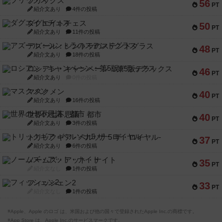
ブリックス
56
PT
紹介文あり
4件の投稿
ダグエイトチェス
50
PT
紹介文あり
11件の投稿
アズール：シントラのステンドグラス
48
PT
紹介文あり
18件の投稿
ロシアン・キャンペーン：第5版デラックス
46
PT
紹介文あり
0件の投稿
マスクメン
40
PT
紹介文あり
16件の投稿
世界の七不思議：都市
40
PT
紹介文あり
3件の投稿
トリックギア - ペルソナ5 ザ・ロイヤル-
37
PT
紹介文あり
6件の投稿
ノームズ・アット・ナイト
35
PT
紹介文なし
1件の投稿
フィッシェン2
33
PT
紹介文なし
1件の投稿
※Apple、Apple のロゴ は、米国および他の国々で登録されたApple Inc.の商標です。
※App Store は、Apple Inc.のサービスマークです。