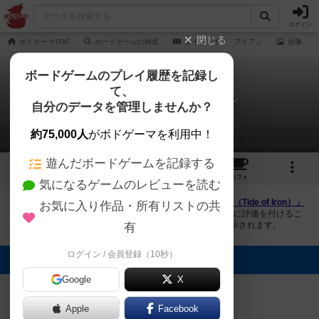
ログイン
閉じる
ボドゲーマTOP
ボードゲームの検索
タイド・オブ・アイアン
画像
ボードゲームのプレイ履歴を記録し
て、
タイド・オブ・アイアン
自分のデータを管理しませんか？
4件の画像
約75,000人
がボドゲーマを利用中！
遊んだボードゲームを記録する
4
1
1
トップ
画像
動画
レビュー
カフェ
気になるゲームのレビューを読む
ボドゲーマにログインすると、
「タイド・オブ・アイアン（Tide of Iron）」
お気に入り作品・所有リストの共
の画像をアップロード出来たり、他のユーザーの投稿画像に評価を付けるこ
とができます。また、トップ6の画像は様々なページで表示されます。
有
ログイン / 会員登録（10秒）
トップに表示される画像
Google
X
まつなが
まつなが
まつなが
まつなが
Apple
Facebook