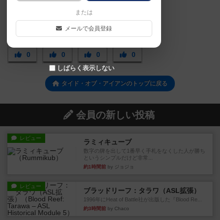
または
メールで会員登録
0
0
0
0
しばらく表示しない
タイド・オブ・アイアンのトップに戻る
会員の新しい投稿
レビュー
ラミィキューブ
数字の牌を出して1番早く手札をなくした人が勝ち
というシンプルだけど非常...
約1時間前
by ジョジョ
レビュー
ブラッドリーフ：タラワ（ASL拡張）
1996年にHeat of Battle社が出版した『Blood Re...
約3時間前
by Chaco