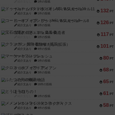
紹介文なし
1件の投稿
ドゥームド・バタリオンズ：ASLモジュール11
132
PT
紹介文あり
1件の投稿
コード・オブ・ブシドー：ASLモジュール8
126
PT
紹介文あり
1件の投稿
宝石の煌き：デュエル 偽造者
117
PT
紹介文なし
1件の投稿
クランク! ：冒険者たち（拡張）
101
PT
紹介文あり
4件の投稿
マーケットフレッシュ
80
PT
紹介文あり
1件の投稿
クロス・オブ・アイアン
68
PT
紹介文あり
3件の投稿
ふたつの街の物語
65
PT
紹介文あり
18件の投稿
とうほうの！
61
PT
紹介文なし
1件の投稿
メメントオンラインタクティクス
58
PT
紹介文あり
4件の投稿