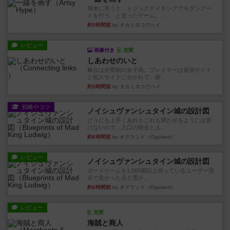
簡単に言うと、トリックテイキングでモダンアー
トを行う、と言ったゲーム。...
約5時間前
by タカミネコウヘイ
レビュー
画像付き
充実
しあわせのいと
舞台は全寮制の女子高。プレイヤーは探偵サイド
と犯人サイドに分かれて、探...
約5時間前
by タカミネコウヘイ
戦略やコツ
ノイシュヴァンシュタイン城の設計図
どうにも上手くあれもこれも満たせるようには置
けないので、入口の除去と入...
約6時間前
by オグランド（Oguland）
レビュー
ノイシュヴァンシュタイン城の設計図
ボードゲームを1,000個以上持っているユーザー視
点で良かった点と悪か...
約6時間前
by オグランド（Oguland）
レビュー
充実
海賊と商人