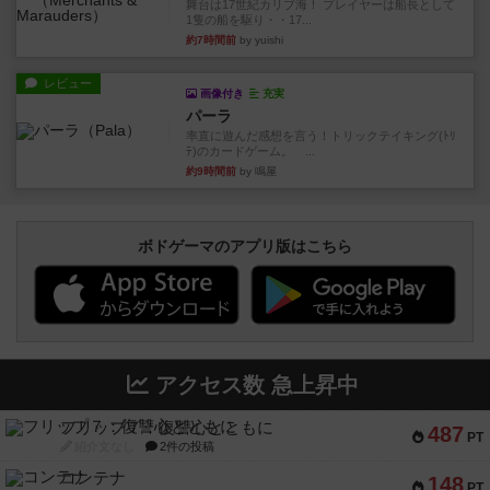
舞台は17世紀カリブ海！ プレイヤーは船長として
1隻の船を駆り・・17...
約7時間前
by yuishi
レビュー
画像付き
充実
パーラ
率直に遊んだ感想を言う！トリックテイキング(ﾄﾘ
ﾃ)のカードゲーム。 ...
約9時間前
by 鳴屋
ボドゲーマのアプリ版はこちら
アクセス数 急上昇中
フリップ７：復讐心とともに
487
PT
紹介文なし
2件の投稿
コンテナ
148
PT