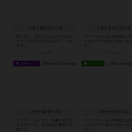
ぐるぐるラビリンス
ぐるぐるラビリンス
層ごとに、どのようなカードが含ま
ボードゲームを1,000個以上
れているかの一覧があるので、それ
いるユーザー視点で良かった
を常に...
か...
11日前
の投稿
11日前
の投稿
戦略やコツ
レビュー
バナナガバナンス
バナナガバナンス
ドラフトフェイズで、自身が切り分
ボードゲームを1,000個以上
けるカードは、そのなかの最後まで
いるユーザー視点で良かった
残った...
か...