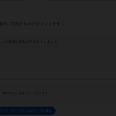
極的に活用するのがポイントです！
この投稿に
0
名が
ナイス！
しました
、表示されない設定となっております
ライド：カードゲームのトップに戻る