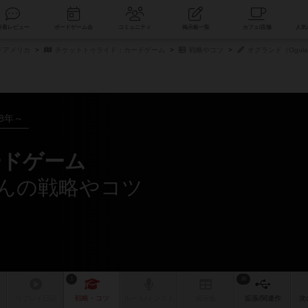
索
新着レビュー
ボードゲーム会
コミュニティ
掲示板一覧
ドアメリカ
チケットトゥライド：カードゲーム
戦略やコツ
オグランド（Ogul
08年～
ードゲーム
さんの戦略やコツ
1
36
リプレイ
日記
戦略
・コツ
ルール
/インスト
掲示板
拡張/関連
作
次