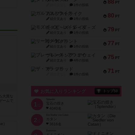
88
PT
紹介文なし
1件の投稿
ガルフストライク
80
PT
紹介文あり
1件の投稿
モズビ－ズ・レイダ－ズ
79
PT
紹介文あり
1件の投稿
リー対グラント
77
PT
紹介文あり
1件の投稿
ブレーキング・アウェイ
75
PT
紹介文あり
4件の投稿
ザ・フラッド
71
PT
紹介文なし
1件の投稿
お気に入りランキング
トップ50
ム大賞な
Splendor
ゲームで
1
宝石の煌き
位
4040名
Die Siedler von Catan
2
カタン
位
3616名
Dominion
ドミニオン