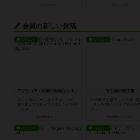
18日前
の投稿
18日前
の投稿
会員の新しい投稿
レビュー
レビュー
アグリコラ：牧場の動物たち THE BIG BOX
宵と暁の呪文書
長らく積みゲーになってましたが、
4/5点呪文を修得したり使い
腰を据えてプレイできましたのでや
ークンを捧げたりして得点を
ってみ...
てい...
約2時間前
by くみ
約5時間前
by ワタル
レビュー
レビュー