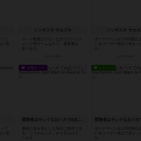
ソソギスギ サカズキ
ソソギスギ サカズ
持って
カード枚数が少ないなかでのバッテ
ボードゲームを1,000個以
点と悪
ィング系ゲームなので、運要素は
いるユーザー視点で良かっ
多々ある...
か...
12日前
の投稿
12日前
の投稿
戦略やコツ
レビュー
冒険者はキレイなおハカでねむりたい
持って
最初に命を落とした場合に獲得でき
ボードゲームを1,000個以
点と悪
る「ごうかなハカ」が９点なので、
いるユーザー視点で良かっ
この９...
か...