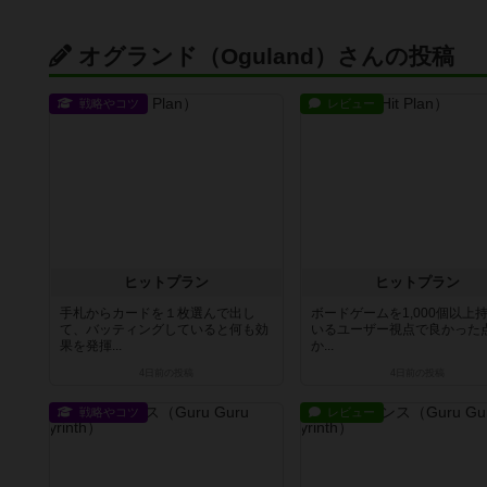
オグランド（Oguland）さんの投稿
戦略やコツ
レビュー
ヒットプラン
ヒットプラン
手札からカードを１枚選んで出し
ボードゲームを1,000個以上
て、バッティングしていると何も効
いるユーザー視点で良かった
果を発揮...
か...
4日前
の投稿
4日前
の投稿
戦略やコツ
レビュー