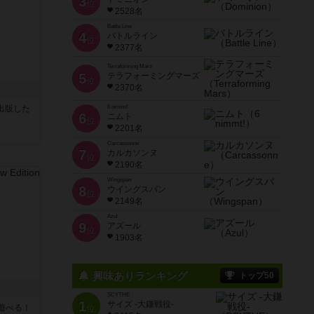
3
位
2528名
Battle Line
4
バトルライン
位
2377名
Terraforming Mars
5
テラフォーミングマーズ
位
2370名
ク
sが出版した
6 nimmt!
6
ニムト
位
2201名
Carcassonne
7
カルカソンヌ
位
2190名
Wingspan
8
ウイングスパン
位
2149名
Azul
9
アズール
位
1903名
興味ありランキング
トップ50
SCYTHE
1
サイズ -大鎌戦役-
遊べる！
位