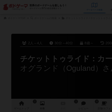
世界のボードゲームを楽しもう！
ボードゲーム専門の総合情報サイト
データベース
検
ボドゲーマTOP
ボードゲームの検索
チケットトゥライド / チケットトゥライ
2人～4人
30分～40分
8歳～
20
チケットトゥライド：カ
オグランド（Oguland）
2
1
4
ゲーム
トップ
画像
動画
レビュー
店舗/
カフェ