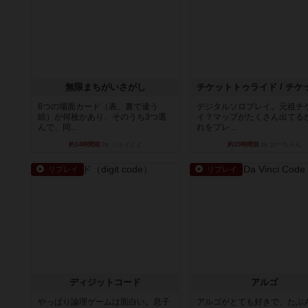
無限まちがいさがし
6つの場面カード（表、裏で違う
デジタルソロプレイ。元祖チ
絵）が何枚かあり、そのうち3つ選
イ？マップがたくさん出てる
んで、同...
れをプレ...
約14時間前
by ジェイとと
約15時間前
by おーちゃん
リプレイ
リプレイ
ディジットコード
アルゴ
やっぱり論理ゲームは面白い。息子
アルゴがとても好きで、たぶ