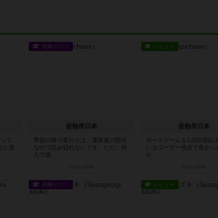
戦略やコツ
レビュー
亜熱帯日本
亜熱帯日本
持って
季節の移り変わりは、運要素の部分
ボードゲームを1,000個以
点と悪
なので読み切れないです。ただ、何
いるユーザー視点で良かっ
人で遊...
か...
5日前
の投稿
5日前
の投稿
戦略やコツ
レビュー