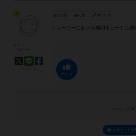
神
69名
0名
約7年前
ジョーカーにあたる機関車カードは積
オグランド
（Oguland）
シェアする
ナイス！
コメントが不可
チケットトゥ