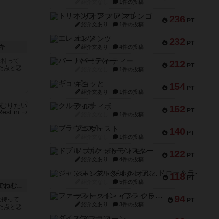
紹介文なし
1件の投稿
トリオンフ ア マレンゴ
236
PT
紹介文あり
1件の投稿
エレメンツ
232
PT
キ
紹介文あり
4件の投稿
上持って
バー！パーティー
212
PT
た点と悪
紹介文なし
1件の投稿
ギョッと
154
PT
紹介文あり
1件の投稿
クルティボ
152
PT
紹介文なし
1件の投稿
ブラヴェスト
140
PT
紹介文なし
1件の投稿
ドブル：ポケットモンスター
122
PT
紹介文あり
4件の投稿
ジャンヌ・ダルク-オルレアン ドロー＆ライト
118
PT
紹介文なし
5件の投稿
冒険者はキレイなおハカでねむりたい
ファースト・イン・フライト
94
上持って
PT
紹介文あり
3件の投稿
た点と悪
ダイススローン