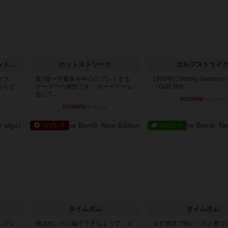
チケットトゥライド / チケットトゥライドアメリカ
ホットストリーク
ガルフストライ
ケラ
星7軽〜中量級を中心にプレイする
1983年にVictory Game
からど
ゲーマーの感想です。ボードゲーム
『Gulf Strik...
会にて...
約22時間前
by Chaco
約22時間前
by おとん
リプレイ
レビュー
タイムボム
タイムボム
んプレ
僕はホントに嘘が下手なようで、す
まず簡単で軽い！大人数で