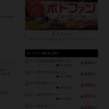
ボドファン
ボードゲームに特化したクラウドファンディング
アクセス数 急上昇中
スチームローラーズ
686
PT
紹介文なし
2件の投稿
上持って
テンプテーション
326
た点と悪
PT
紹介文なし
2件の投稿
アマナイト
300
PT
紹介文なし
1件の投稿
ギャンブラー
257
PT
紹介文なし
2件の投稿
コレクト！
240
PT