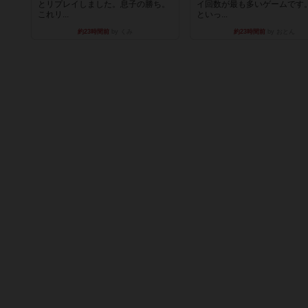
とリプレイしました。息子の勝ち。
イ回数が最も多いゲームです
これリ...
といっ...
約23時間前
by くみ
約23時間前
by おとん