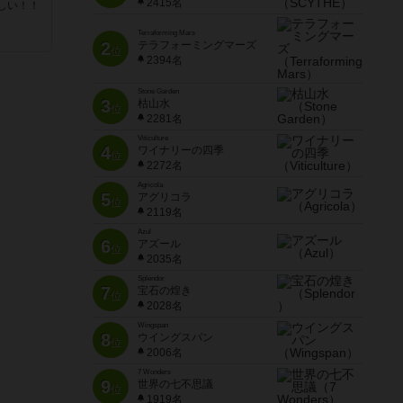
2415名
しい！！
Terraforming Mars
2
テラフォーミングマーズ
位
2394名
Stone Garden
3
枯山水
位
2281名
Viticulture
4
ワイナリーの四季
位
2272名
Agricola
5
アグリコラ
位
2119名
Azul
6
アズール
位
2035名
Splendor
7
宝石の煌き
位
2028名
Wingspan
8
ウイングスパン
位
2006名
7 Wonders
9
世界の七不思議
位
1919名