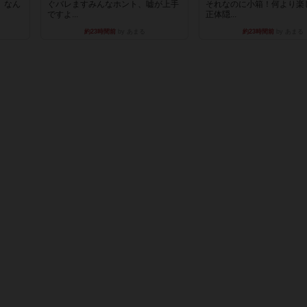
。なん
ぐバレますみんなホント、嘘が上手
それなのに小箱！何より楽
ですよ...
正体隠...
約23時間前
by あまる
約23時間前
by あまる