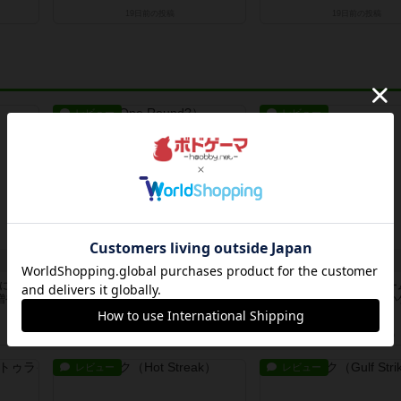
19日前
の投稿
19日前
の投稿
レビュー
レビュー
ワンラウンド
花火
魔にト
星5軽〜中量級を中心にプレイする
ずっと前のドイツ年間ゲー
増やし
ゲーマーの感想です。今回はボード
がら、シンプルで簡単な小
ゲーム...
今でも...
約9時間前
by おとん
約11時間前
by tamio
レビュー
レビュー