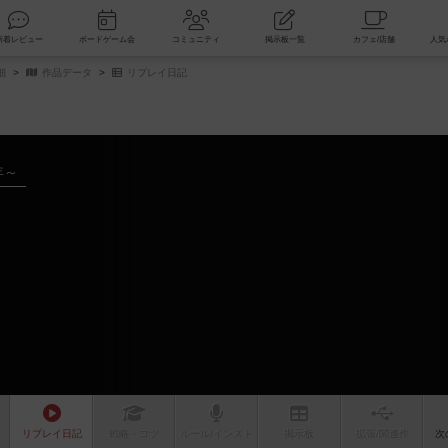
索
新着レビュー
ボードゲーム会
コミュニティ
掲示板一覧
細
作品データ
リプレイ日記
年～
リプレイ
日記
戦略
・コツ
ルール
/インスト
掲示板
拡張/関連
作
次