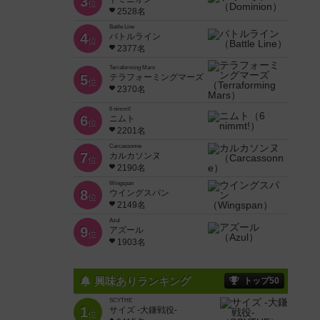
3
位
2528名
Battle Line
4
バトルライン
位
2377名
Terraforming Mars
5
テラフォーミングマーズ
位
2370名
6 nimmt!
6
ニムト
位
2201名
Carcassonne
7
カルカソンヌ
位
2190名
Wingspan
8
ウイングスパン
位
2149名
Azul
9
アズール
位
1903名
興味ありランキング
トップ50
SCYTHE
1
サイズ -大鎌戦役-
位