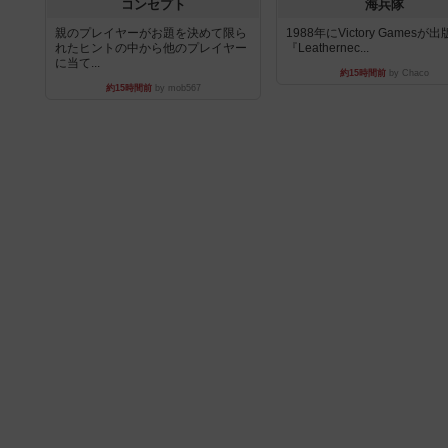
コンセプト
海兵隊
親のプレイヤーがお題を決めて限ら
1988年にVictory Gamesが
れたヒントの中から他のプレイヤー
『Leathernec...
に当て...
約15時間前
by Chaco
約15時間前
by mob567