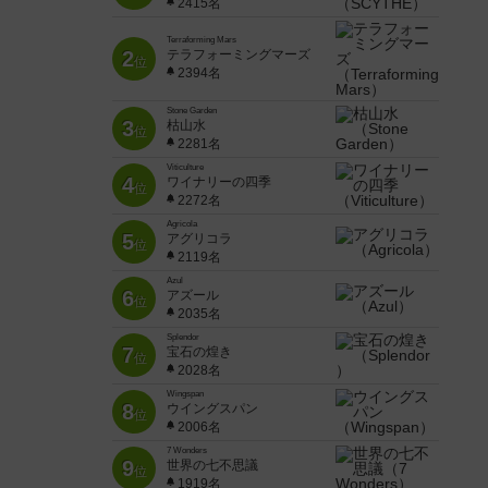
2415名
Terraforming Mars
2
テラフォーミングマーズ
位
2394名
Stone Garden
3
枯山水
位
2281名
Viticulture
4
ワイナリーの四季
位
2272名
Agricola
5
アグリコラ
位
2119名
Azul
6
アズール
位
2035名
Splendor
7
宝石の煌き
位
2028名
Wingspan
8
ウイングスパン
位
2006名
7 Wonders
9
世界の七不思議
位
1919名