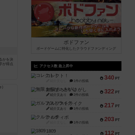
ボドファン
ボードゲームに特化したクラウドファンディング
るかを決
字が得点
アクセス数 急上昇中
コレクト！
340
PT
紹介文なし
1件の投稿
無限まちがいさがし
322
PT
紹介文あり
2件の投稿
ガルフストライク
217
PT
紹介文あり
1件の投稿
クルティボ
203
PT
紹介文なし
1件の投稿
1809
112
PT