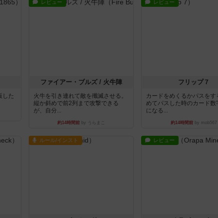
レビュー
レビュー
ファイアー・ブルズ / 火牛陣
フリップ７
出版した
火牛を引き連れて敵を殲滅させる。
カードをめくるかパスをす
縦か斜めで前2列まで攻撃できる
めてパスした時のカード数
が、自分...
になる...
約14時間前
by うらまこ
約14時間前
by mob567
ルール/インスト
レビュー