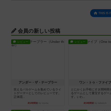
THIS I
会員の新しい投稿
レビュー
レビュー
アンダー・ザ・テーブラー
ワン・トゥ・ファイ
笑えるバカゲームを集めているライ
とにかくお手軽にすき間時間
トゲーマーとしてのレビューです。
るゲームとして重宝するゲー
正体隠...
す。いわ...
約2時間前
by toyota
約3時間前
by nabekoh