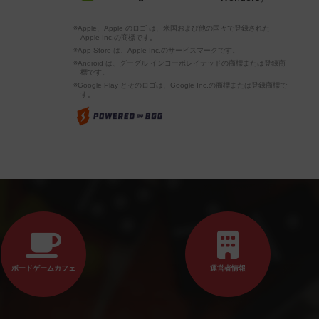
※Apple、Apple のロゴ は、米国および他の国々で登録された
Apple Inc.の商標です。
※App Store は、Apple Inc.のサービスマークです。
※Android は、グーグル インコーポレイテッドの商標または登録商
標です。
※Google Play とそのロゴは、Google Inc.の商標または登録商標で
す。
ボードゲームカフェ
運営者情報