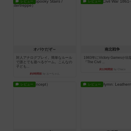
レビュー
レビュー
オバケだぞ～
南北戦争
対人アナログプレイ。簡単なルール
1983年にVictory Gamesが
で誰とでも遊べるゲーム。こんなの
『The Civil ...
子ども...
約12時間前
by Chaco
約8時間前
by おーちゃん
レビュー
レビュー