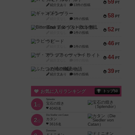
59
PT
紹介文あり
13件の投稿
ギャンブラー
58
PT
紹介文なし
2件の投稿
Bitter End ブタペスト救出作戦
52
PT
紹介文なし
1件の投稿
ラピード
46
PT
紹介文なし
1件の投稿
ザ・フラッフィー・ライト
44
PT
紹介文なし
0件の投稿
ふたつの城の物語
39
PT
紹介文あり
6件の投稿
お気に入りランキング
トップ50
Splendor
1
宝石の煌き
位
4040名
Die Siedler von Catan
2
カタン
位
3616名
Dominion
ドミニオン