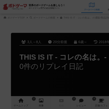
世界のボードゲームを楽しもう！
ボードゲーム専門の総合情報サイト
データベース
検
ボドゲーマTOP
ボードゲームの検索
THIS IS IT - コレの名は。-の通販/商品詳
3人～8人
20分前後
6歳～
2018
THIS IS IT - コレの名は。-
0件のリプレイ日記
2
2
9
ゲーム
トップ
画像
動画
レビュー
店舗/
カフェ