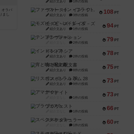
紹介文あり
1件の投稿
ファースト・イン・フライト
す。オラパ
108
PT
りまし
紹介文あり
3件の投稿
モズビ－ズ・レイダ－ズ
94
PT
紹介文あり
1件の投稿
テンプテーション
79
PT
紹介文なし
2件の投稿
インドネシア
78
PT
紹介文あり
2件の投稿
宵と暁の呪文書
75
PT
紹介文あり
8件の投稿
リスボン・トラム 28
73
PT
紹介文あり
9件の投稿
アマナイト
73
PT
紹介文なし
1件の投稿
ブラヴェスト
66
PT
紹介文なし
1件の投稿
スペクタキュラー
60
PT
紹介文なし
1件の投稿
スモールワールド