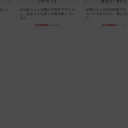
パーミッド
オラパ・マイン
出版した
おばあちゃんは猫が大好きです!しか
お気に入りのplayte製で
し、あまりにも多くの猫を飼ってい
スペースからやり、気に入
るた...
た...
約15時間前
by jurong
約15時間前
by くみ