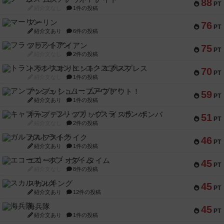
88
PT
紹介文なし
1件の投稿
マーリン
76
PT
紹介文あり
6件の投稿
フラットアイアン
75
PT
紹介文なし
2件の投稿
トランスオリエント・エクスプレス
70
PT
紹介文なし
1件の投稿
アンブッシュ！：ムーブアウト！
59
PT
紹介文あり
1件の投稿
キャプテン・フリップ：イスラ・ボンバ
51
PT
紹介文なし
2件の投稿
ガルフストライク
46
PT
紹介文あり
1件の投稿
エコーズ・オブ・タイム
45
PT
紹介文なし
8件の投稿
スカルキング
45
PT
紹介文あり
12件の投稿
海兵隊
45
PT
紹介文あり
1件の投稿