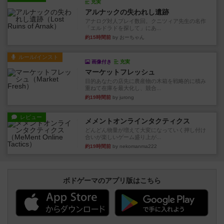
充実
アルナックの失われし遺跡
アナログ対人プレイ数回。クニツィア先生の名作
「エルドラドを探して」にあ...
約15時間前
by おーちゃん
ルール/インスト
画像付き
充実
マーケットフレッシュ
目的あなたの店先に農産物の木箱を戦略的に積み
重ねて在庫を最大化し、競合...
約19時間前
by jurong
レビュー
メメントオンラインタクティクス
どんどん物量が増えて大変になっていく押し付け
合いが楽しいゲーム盛り上が...
約19時間前
by nekomanma222
ボドゲーマのアプリ版はこちら