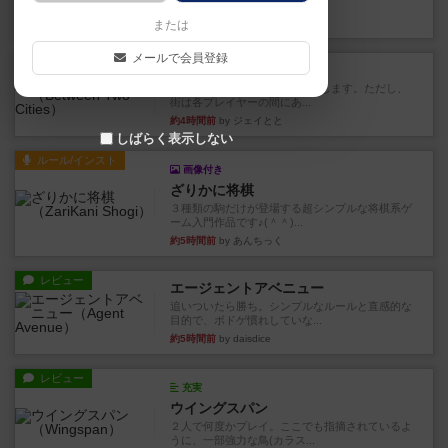
メントとなります。ウイング...
20分前
by daisdice
または
メールで会員登録
レビュー
ふたつの街の物語
タイルを4×4で並べて街づくりします。ただし、
街は各プレイヤーの間にあ...
約4時間前
by ジェイとと
しばらく表示しない
ルール/インスト
画像付き
ざりかに将棋
３種類の駒だけが登場する超シンプルな将棋系ゲ
ーム入門作品です♪(＾＾)...
約5時間前
by あんちっく
レビュー
エージェントアベニュー
追いついたら勝ち。シンプルなルールと直感的な
目的で、ボドゲ慣れしていな...
約5時間前
by daisdice
レビュー
充実
ウイングスパン
２人で何度かプレイ。ここでも指摘されているよ
うに、一部強力な鳥(カラス...