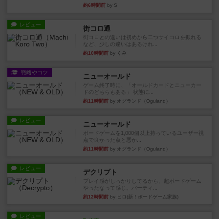
約6時間前
by S
レビュー
街コロ通
街コロとの違いは初めから二つサイコロを振れる
など、少しの違いはあるけれ...
約10時間前
by くみ
戦略やコツ
ニューオールド
ゲーム終了時に、「オールドカードとニューカー
ドのどちらもある」 状態に...
約11時間前
by オグランド（Oguland）
レビュー
ニューオールド
ボードゲームを1,000個以上持っているユーザー視
点で良かった点と悪か...
約11時間前
by オグランド（Oguland）
レビュー
デクリプト
プレイ感がしっかりしてるから、超ボードゲーム
やったなって感じ。パーティ...
約12時間前
by ヒロ(新！ボードゲーム家族)
レビュー