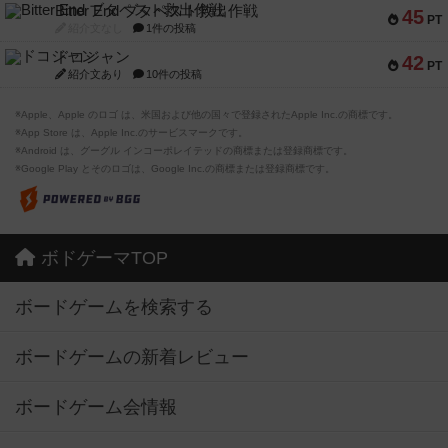
Bitter End ブタペスト救出作戦
45
PT
紹介文なし
1件の投稿
ドコジャン
42
PT
紹介文あり
10件の投稿
※Apple、Apple のロゴ は、米国および他の国々で登録されたApple Inc.の商標です。
※App Store は、Apple Inc.のサービスマークです。
※Android は、グーグル インコーポレイテッドの商標または登録商標です。
※Google Play とそのロゴは、Google Inc.の商標または登録商標です。
ボドゲーマTOP
ボードゲームを検索する
ボードゲームの新着レビュー
ボードゲーム会情報