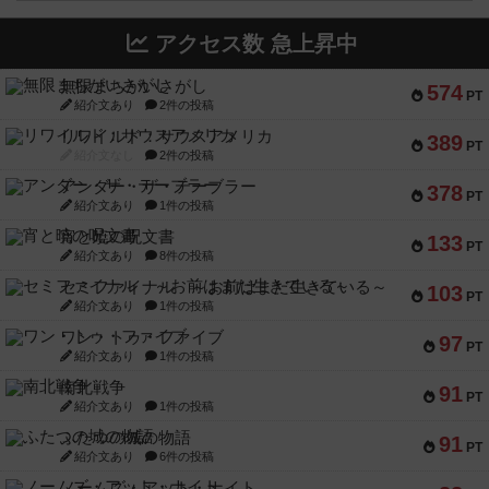
アクセス数 急上昇中
無限まちがいさがし
574
PT
紹介文あり
2件の投稿
リワイルド：サウスアメリカ
389
PT
紹介文なし
2件の投稿
アンダー・ザ・テーブラー
378
PT
紹介文あり
1件の投稿
宵と暁の呪文書
133
PT
紹介文あり
8件の投稿
セミファイナル ～お前はまだ生きている～
103
PT
紹介文あり
1件の投稿
ワン・トゥ・ファイブ
97
PT
紹介文あり
1件の投稿
南北戦争
91
PT
紹介文あり
1件の投稿
ふたつの城の物語
91
PT
紹介文あり
6件の投稿
ノームズ・アット・ナイト