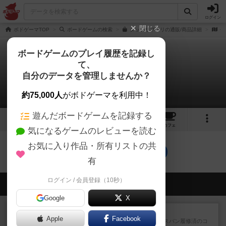
ログイン
閉じる
ボドゲーマTOP
ボードゲームの検索
タッソサファリの通販/商品詳細
作
ボードゲームのプレイ履歴を記録し
て、
タッソサファリ
自分のデータを管理しませんか？
0件のリプレイ日記
約75,000人
がボドゲーマを利用中！
遊んだボードゲームを記録する
2
3
24
トップ
画像
動画
レビュー
カフェ
気になるゲームのレビューを読む
お気に入り作品・所有リストの共
タッソサファリのトップに戻る
有
ログイン / 会員登録（10秒）
会員の新しい投稿
Google
X
レビュー
ワイアームスパン
Apple
Facebook
初プレイの感想です。ウイングスパン履修済のコ