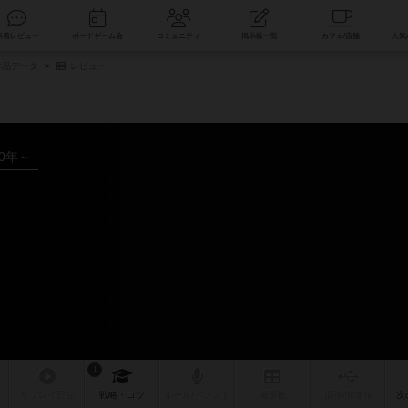
索
新着レビュー
ボードゲーム会
コミュニティ
掲示板一覧
品データ
レビュー
20年～
1
リプレイ
日記
戦略
・コツ
ルール
/インスト
掲示板
拡張/関連
作
次