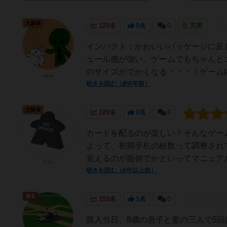
大賢者
129名
0名
0
充実
インパクト：かわいいパッケージに反
ュール感が強い。ゲームでもちゃんと
のサイズがでかくなる・・・！ゲーム内
kino
続きを読む（約6年前）
大賢者
129名
0名
0
カードを配るのが楽しい！そんなゲー
よって、初期手札の枚数って調整され
覚えるのが面倒でかといってマニュアル
たか
続きを読む（6年以上前）
勇者
159名
1名
0
購入当日、8歳の息子と妻の三人で5