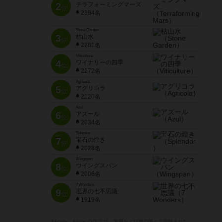
2
テラフォーミングマーズ
位
2394名
Stone Garden
3
枯山水
位
2281名
Viticulture
4
ワイナリーの四季
位
2272名
Agricola
5
アグリコラ
位
2120名
Azul
6
アズール
位
2034名
Splendor
7
宝石の煌き
位
2028名
Wingspan
8
ウイングスパン
位
2006名
7 Wonders
9
世界の七不思議
位
1919名
※Apple、Apple のロゴ は、米国および他の国々で登録された