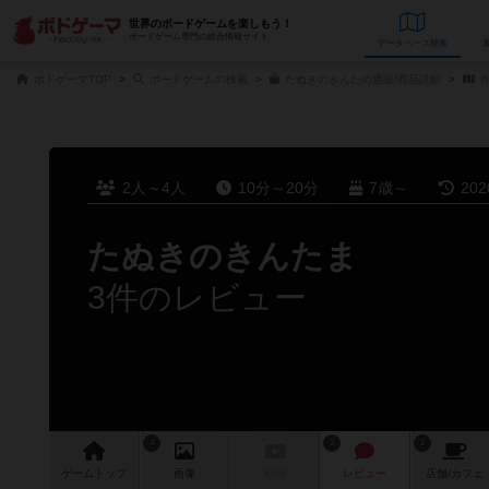
世界のボードゲームを楽しもう！
ボードゲーム専門の総合情報サイト
データベース
検
ボドゲーマTOP
ボードゲームの検索
たぬきのきんたの通販/商品詳細
作
2人～4人
10分～20分
7歳～
20
たぬきのきんたま
3件のレビュー
4
3
2
ゲーム
トップ
画像
動画
レビュー
店舗/
カフェ