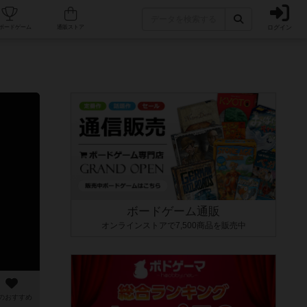
ログイン
カフェ/店舗
人気ボードゲーム
通販ストア
ボードゲーム通販
オンラインストアで7,500商品を販売中
のおすすめ