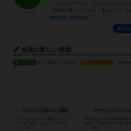
くらいなのですが、それをしなくても
で数字が真ん中に大きく書かれているの
おとん大佐
続きを読む（6年以上前）
たぬ
会員の新しい投稿
レビュー
ルール/インスト
アルナックの失われし遺跡
マーケットフレッシ
アナログ対人プレイ数回。クニツィ
目的あなたの店先に農産物の
ア先生の名作「エルドラドを探し
戦略的に積み重ねて在庫を最
て」にあ...
し、競合...