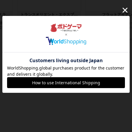
キャプテン・フリップ：イスラ・ボンバ
トランスオリエント・エクスプレス
フラットアイア
潜水艦
乗客の皆様、トランスオリエント・
世界に浸れる度 ☆☆☆☆
監獄か
エクスプレスにご乗車ありがとうご
さ ☆☆☆☆★タイパ ☆
ざいま...
マンハッ...
約13時間前
by jurong
約14時間前
by DKnewyor