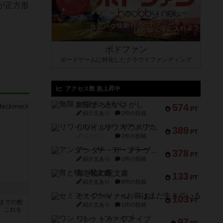
が正方形
ボドファン
ボードゲームに特化したクラウドファンディング
アクセス数 急上昇中
無限まちがいさがし
574
PT
紹介文あり
2件の投稿
リワイルド：サウスアメリカ
389
PT
紹介文なし
2件の投稿
アンダー・ザ・テーブラー
378
PT
紹介文あり
1件の投稿
宵と暁の呪文書
133
PT
紹介文あり
8件の投稿
セミファイナル ～お前はまだ生きている～
103
PT
5までの数
紹介文あり
1件の投稿
。これを
ワン・トゥ・ファイブ
97