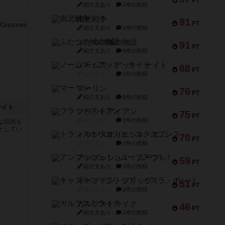
PT
紹介文あり
1件の投稿
南北戦争
91
PT
紹介文あり
1件の投稿
ふたつの城の物語
91
PT
紹介文あり
6件の投稿
ノームズ・アット・ナイト
88
PT
紹介文なし
1件の投稿
マーリン
76
PT
紹介文あり
6件の投稿
ナイト
フラットアイアン
75
PT
紹介文なし
2件の投稿
な臣民を
としてい
トランスオリエント・エクスプレス
70
PT
紹介文なし
1件の投稿
アンブッシュ！：ムーブアウト！
59
PT
紹介文あり
1件の投稿
キャプテン・フリップ：イスラ・ボンバ
51
PT
紹介文なし
2件の投稿
ガルフストライク
46
PT
紹介文あり
1件の投稿