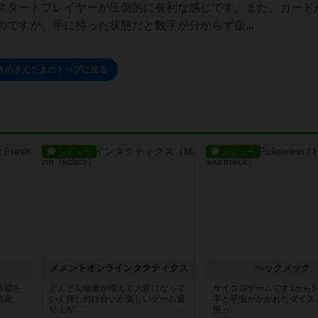
スタートプレイヤーが圧倒的に有利な感じです。また、カード
ですが、手に持った状態だと数字が分からず扱...
きのきんたまのトップに戻る
レビュー
レビュー
ュ
メメントオンラインタクティクス
ヘックメック
木箱を
どんどん物量が増えて大変になって
サイコロゲームです1から
大化
いく押し付け合いが楽しいゲーム盛
字と芋虫がかかれたダイス
り上が...
振っ...