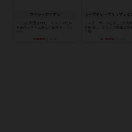
フラットアイアン
1~2人に限定された、エンジンビル
イスラ・ボンバを探しに出航!
ド系のシステム選んだ企業ボードに
を装備し、あなたの乗組員を
街で...
ら解...
約9時間前
by あくり
約12時間前
by jurong