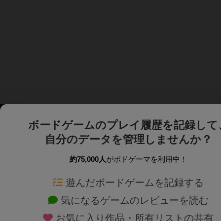
ボードゲームのプレイ履歴を記録して
自分のデータを管理しませんか？
約75,000人
がボドゲーマを利用中！
ボドゲーマTOP
ボードゲーム通販
遊んだボードゲームを記録する
気になるゲームのレビューを読む
ボードゲームを検索する
新作・再入荷情報
お気に入り作品・所有リストの共有
ボードゲームの新着レビュー
定番ボードゲームの通販