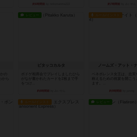
約6時間前
by nekomanma222
約7時間前
by みいやん
レビュー
ルール/インスト
ピタッコカルタ
ノームズ・アット・
とかの
ボドゲ相席会でプレイしましたひら
ベネボレンス女王は、忠実
わから
がなが書かれたカードを2枚まで手
称えるための祝宴を開こう
をつけ...
ます。...
約8時間前
by みいやん
約9時間前
by jurong
ルール/インスト
レビュー