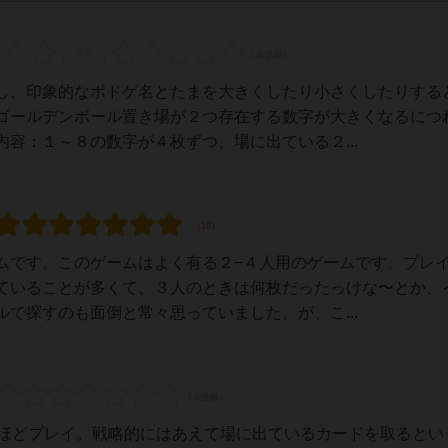
し、印象的なボドゲ名とたまを大きくしたり小さくしたりする
ゴールデンボール置き場が２つ存在する数字が大きくなるにつ
容：１～８の数字が４枚ずつ、場に出ている２...
ムです。このゲームはよく有る２−４人用のゲームです。プレ
ていることが多くて、３人のときは何枚だったっけな〜とか、
で探すのも面倒と常々思っていました。が、こ...
回ほどプレイ。戦略的にはあえて場に出ているカードを取るとい