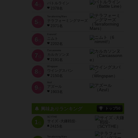
4
バトルライン
位
2378名
Terraforming Mars
5
テラフォーミングマーズ
位
2371名
6 nimmt!
6
ニムト
位
2202名
Carcassonne
7
カルカソンヌ
位
2191名
Wingspan
8
ウイングスパン
位
2150名
Azul
9
アズール
位
1903名
興味ありランキング
トップ50
SCYTHE
1
サイズ -大鎌戦役-
位
2415名
Terraforming Mars