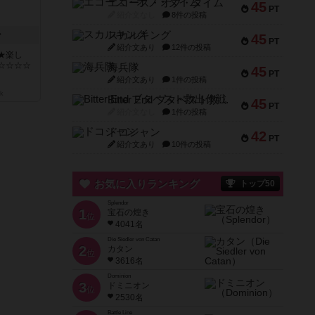
エコーズ・オブ・タイム
45
PT
紹介文なし
8件の投稿
ン
スカルキング
45
PT
紹介文あり
12件の投稿
★楽し
☆☆☆☆
海兵隊
45
PT
紹介文あり
1件の投稿
k
Bitter End ブタペスト救出作戦
45
PT
紹介文なし
1件の投稿
ドコジャン
42
PT
紹介文あり
10件の投稿
お気に入りランキング
トップ50
Splendor
1
宝石の煌き
位
4041名
Die Siedler von Catan
2
カタン
位
3616名
Dominion
3
ドミニオン
位
2530名
Battle Line