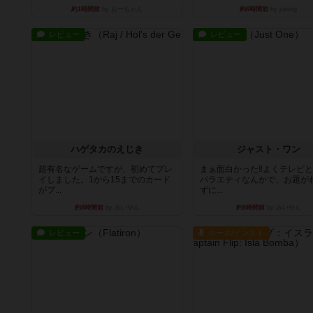
約1時間前
by おーちゃん
約6時間前
by jurong
レビュー
レビュー
ハゲタカのえじき
ジャスト・ワン
超有名なゲームですが、初めてプレ
まぁ面白かった‼️よくテレビ
イしました。1から15までのカード
バラエティなんかで、お題が
がプ...
ずに...
約8時間前
by みいやん
約8時間前
by みいやん
レビュー
ルール/インスト