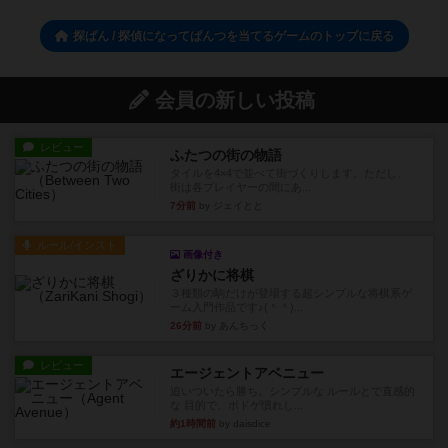
探ぱん / 探偵になってぱんつを当てるゲームのトップに戻る
会員の新しい投稿
レビュー
ふたつの街の物語
タイルを4×4で並べて街づくりします。ただし、
街は各プレイヤーの間にあ...
7分前
by ジェイとと
ルール/インスト
画像付き
ざりかに将棋
３種類の駒だけが登場する超シンプルな将棋系ゲ
ーム入門作品です♪(＾＾)...
26分前
by あんちっく
レビュー
エージェントアベニュー
追いついたら勝ち。シンプルな ルールとで直感的
な 目的で、ボドゲ慣れし...
約1時間前
by daisdice