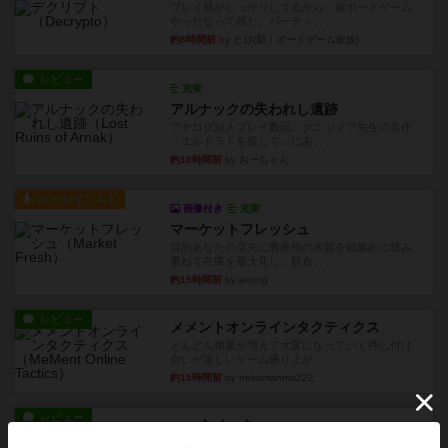
プレイ感がしっかりしてるから、超ボードゲーム
やったなって感じ。パーティ...
約8時間前
by ヒロ(新！ボードゲーム家族)
レビュー
充実
アルナックの失われし遺跡
アナログ対人プレイ数回。クニツィア先生の名作
「エルドラドを探して」にあ...
約10時間前
by おーちゃん
ルール/インスト
画像付き
充実
マーケットフレッシュ
目的あなたの店先に農産物の木箱を戦略的に積み
重ねて在庫を最大化し、競合...
約15時間前
by jurong
レビュー
メメントオンラインタクティクス
どんどん物量が増えて大変になっていく押し付け
合いが楽しいゲーム盛り上が...
約15時間前
by nekomanma222
レビュー
ヘックメック
サイコロゲームです1から5までの数字と芋虫がか