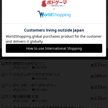
かれたダイス。これを振っ...
約17時間前
by みいやん
ボドゲーマのアプリ版はこちら
アクセス数 急上昇中
無限まちがいさがし
574
PT
紹介文あり
2件の投稿
リワイルド：サウスアメリカ
389
PT
紹介文なし
2件の投稿
アンダー・ザ・テーブラー
378
PT
紹介文あり
1件の投稿
宵と暁の呪文書
133
PT
紹介文あり
8件の投稿
セミファイナル ～お前はまだ生きている～