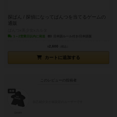
探ぱん / 探偵になってぱんつを当てるゲームの
通販
ぱんつx美少女xカルタ
1～2営業日以内に発送
日本語ルール付き/日本語版
2,600
¥
（税込）
カートに追加する
このレビューの投稿者
将軍
自己紹介文が未設定のユーザーです
DAWY