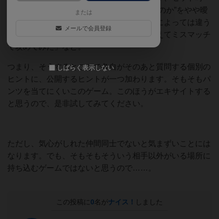
に”どういう意図でそのパンツをセットしたのか”をやや曖
または
昧にプレゼンするようにしています。「人によっては違う
メールで会員登録
かもしれないが、自分はアリ」とか、「あえてミスマッチ
で攻めてみた」など。
つまり、そうするとことで各自がそのあと質問する個別の
しばらく表示しない
ヒントに、公開するヒントが一つ加わります。そもそもパ
ンツを当てにくいこのゲーム。このほうがエキサイトする
と思うので、是非試してみてください。
ただし、気心がしれた仲間同士でないと気まずいことには
なります。でも、そもそもそういう相手以外がいる場所に
持ち込むゲームではないと思うので……。
この投稿に
0
名が
ナイス！
しました