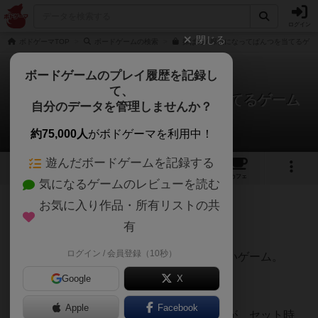
ログイン
閉じる
ボドゲーマTOP
ボードゲームの検索
探ぱん / 探偵になってぱんつを当てるゲー
ボードゲームのプレイ履歴を記録し
て、
探ぱん / 探偵になってぱんつを当てるゲーム
自分のデータを管理しませんか？
DAWYさんのレビュー
約75,000人
がボドゲーマを利用中！
遊んだボードゲームを記録する
2
2
16
40
トップ
画像
動画
レビュー
カフェ
気になるゲームのレビューを読む
お気に入り作品・所有リストの共
247名
0名
0
4年以上前
有
ログイン / 会員登録（10秒）
うちのボドゲ会では意外とリプレイ率が高いゲーム。
Google
X
Apple
Facebook
追加ルールとして、パンツをセットした人が、セット時