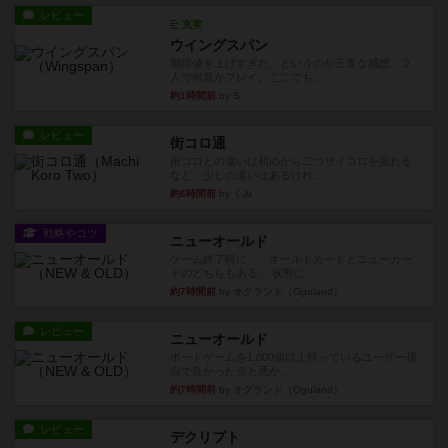
レビュー
充実
ウイングスパン
期待値を上げすぎた、というのが正直な感想。２
人で何度かプレイ。ここでも...
約1時間前
by S
レビュー
街コロ通
街コロとの違いは初めから二つサイコロを振れる
など、少しの違いはあるけれ...
約6時間前
by くみ
戦略やコツ
ニューオールド
ゲーム終了時に、「オールドカードとニューカー
ドのどちらもある」 状態に...
約7時間前
by オグランド（Oguland）
レビュー
ニューオールド
ボードゲームを1,000個以上持っているユーザー視
点で良かった点と悪か...
約7時間前
by オグランド（Oguland）
レビュー
デクリプト