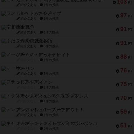
103
PT
紹介文あり
1件の投稿
ワン・トゥ・ファイブ
97
PT
紹介文あり
1件の投稿
南北戦争
91
PT
紹介文あり
1件の投稿
ふたつの城の物語
91
PT
紹介文あり
6件の投稿
ノームズ・アット・ナイト
88
PT
紹介文なし
1件の投稿
マーリン
76
PT
紹介文あり
6件の投稿
フラットアイアン
75
PT
紹介文なし
2件の投稿
トランスオリエント・エクスプレス
70
PT
紹介文なし
1件の投稿
アンブッシュ！：ムーブアウト！
59
PT
紹介文あり
1件の投稿
キャプテン・フリップ：イスラ・ボンバ
51
PT
紹介文なし
2件の投稿