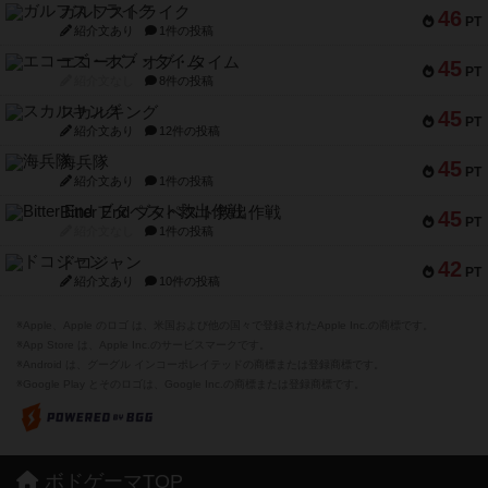
ガルフストライク
46
PT
紹介文あり
1件の投稿
エコーズ・オブ・タイム
45
PT
紹介文なし
8件の投稿
スカルキング
45
PT
紹介文あり
12件の投稿
海兵隊
45
PT
紹介文あり
1件の投稿
Bitter End ブタペスト救出作戦
45
PT
紹介文なし
1件の投稿
ドコジャン
42
PT
紹介文あり
10件の投稿
※Apple、Apple のロゴ は、米国および他の国々で登録されたApple Inc.の商標です。
※App Store は、Apple Inc.のサービスマークです。
※Android は、グーグル インコーポレイテッドの商標または登録商標です。
※Google Play とそのロゴは、Google Inc.の商標または登録商標です。
ボドゲーマTOP