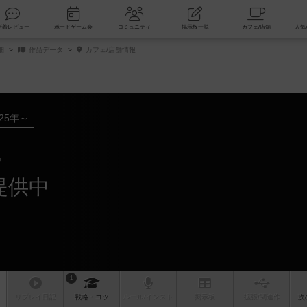
索
新着レビュー
ボードゲーム会
コミュニティ
掲示板一覧
細
作品データ
カフェ/店舗情報
025年～
ー
提供中
1
リプレイ
日記
戦略
・コツ
ルール
/インスト
掲示板
拡張/関連
作
次