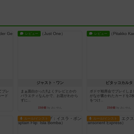
レビュー
レビュー
ジャスト・ワン
ピタッコカルタ
てプレ
まぁ面白かった‼️よくテレビとかの
ボドゲ相席会でプレイしま
カード
バラエティなんかで、お題がわから
がなが書かれたカードを2
ずに...
をつけ...
15分前
by みいやん
23分前
by みいやん
ルール/インスト
ルール/インスト