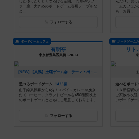
したゆったりとくつろげる空間。 円卓やソフ
んだり、買っ
ァー席、大きめのボードゲーム専用テーブルな
ームカフェが
ど...
も、お買...
フォローする
ボードゲームカフェ
ボードゲーム
有明亭
リト
東京都豊島区巣鴨1-20-13
東
[NEW] 【巣鴨】土曜ゲーム会 テーマ：街・地名のゲーム（2020年12月02日 17時54分）
遊べるボードゲーム
1433個
遊べるボード
山手線巣鴨駅から4分！スパイスカレーや挽き
ＪＲ新宿駅の
たてコーヒー、クラフトビールを450種類以上
ご家族や友達
のボードゲームとともにご用意しております。
いボードゲー
フォローする