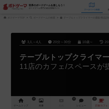
世界のボードゲームを楽しもう！
ボードゲーム専門の総合情報サイト
データベース
検
ボドゲーマTOP
ボードゲームの検索
テーブルトップクライマーの通販/商品詳
3人～4人
20分～30分
10歳～
2
テーブルトップクライマ
11店のカフェ/スペースが
4
6
11
ゲーム
トップ
画像
動画
レビュー
店舗/
カフェ