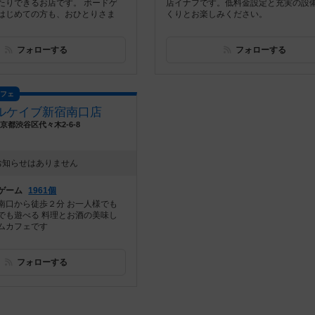
たりできるお店です。 ボードゲ
店イナフです。低料金設定と充実の設
はじめての方も、おひとりさま
くりとお楽しみください。
フォローする
フォローする
カフェ
ルケイブ新宿南口店
京都渋谷区代々木2-6-8
お知らせはありません
ゲーム
1961個
南口から徒歩２分 お一人様でも
でも遊べる 料理とお酒の美味し
ムカフェです
フォローする