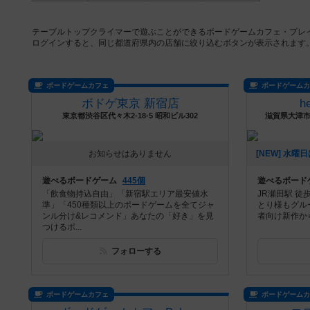
テーブルトップクライマーで遊ぶことができるボードゲームカフェ・プレ
ログインすると、同じ都道府県内の店舗に絞り込むボタンが表示されます
ボードゲームカフェ
ボードゲーム
ボドゲ東京 新宿店
h
東京都渋谷区代々木2-18-5 昭和ビル302
滋賀県大津市
お知らせはありません
遊べるボードゲーム
445個
遊べるボード
「飲食物持込自由」「新宿駅エリア最安値水
JR瀬田駅 徒
準」「450種類以上のボードゲームを全てジャ
とり様もグル
ンル分け&レコメンド」あなたの「好き」を見
者向け新作から
つけるボ...
フォローする
ボードゲームカフェ
ボードゲーム