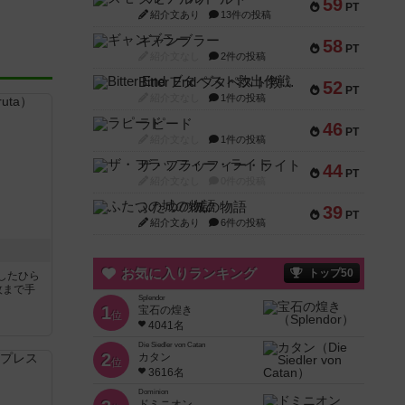
59
PT
紹介文あり
13件の投稿
ギャンブラー
58
PT
紹介文なし
2件の投稿
Bitter End ブタペスト救出作戦
52
PT
紹介文なし
1件の投稿
ラピード
46
PT
紹介文なし
1件の投稿
ザ・フラッフィー・ライト
44
PT
紹介文なし
0件の投稿
ふたつの城の物語
39
PT
紹介文あり
6件の投稿
お気に入りランキング
トップ50
したひら
枚まで手
Splendor
1
宝石の煌き
位
4041名
Die Siedler von Catan
2
カタン
位
3616名
Dominion
ドミニオン