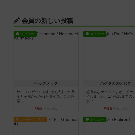
会員の新しい投稿
レビュー
レビュー
ヘックメック
ハゲタカのえじき
サイコロゲームです1から5までの数
超有名なゲームですが、初め
字と芋虫がかかれたダイス。これを
イしました。1から15までの
振っ...
がプ...
2分前
by みいやん
10分前
by みいやん
ルール/インスト
レビュー