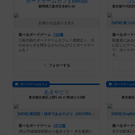
ボードゲームカフェBeluga
コ
静岡県三島市芝本町5-20
お知らせはありません
遊べるボードゲーム
720個
遊べるボード
三島市初のボードゲームカフェ！席間広々、川
秋葉原にある
のせせらぎを聞きながらのんびりとボードゲー
に応じたゲー
ムを！
で、ボードゲ
す。
フォローする
ボードゲームカフェ
ボードゲーム
あまやどり
東京都台東区上野5-25-17東成ビル5階
東京都足
[NEW] 第四回！浴衣であまやどり（2023年07月29日 14時25分）
遊べるボードゲーム
1072個
遊べるボード
JR山手線御徒町駅から徒歩２分！ 木を基調と
北千住駅東口