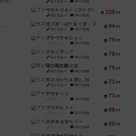
備でゆっ
紹介文あり
1件の投稿
ファースト・イン・フライト
108
PT
紹介文あり
3件の投稿
モズビ－ズ・レイダ－ズ
94
PT
紹介文あり
1件の投稿
テンプテーション
79
PT
紹介文なし
2件の投稿
インドネシア
78
PT
紹介文あり
2件の投稿
宵と暁の呪文書
75
PT
紹介文あり
8件の投稿
リスボン・トラム 28
73
PT
紹介文あり
9件の投稿
アマナイト
73
PT
紹介文なし
1件の投稿
ブラヴェスト
66
PT
紹介文なし
1件の投稿
スペクタキュラー
60
PT
紹介文なし
1件の投稿
スモールワールド