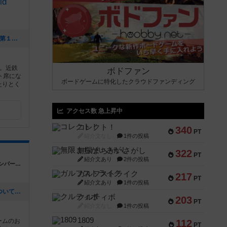
d
[NEW] 【2023/12/17（日）13：00～】第１回七金ウォーハンマー部（2023年12月06日 16時25分）
。近鉄
ボドファン
ト席にな
ボードゲームに特化したクラウドファンディング
たりとく
アクセス数 急上昇中
コレクト！
340
PT
紹介文なし
1件の投稿
無限まちがいさがし
322
PT
紹介文あり
2件の投稿
岡山県岡山市北区平和町5-29 西川グリーンパーク4F
ガルフストライク
217
PT
紹介文あり
1件の投稿
[NEW] 緊急事態宣言に伴う自主休業について（2021年05月14日 14時23分）
クルティボ
203
PT
紹介文なし
1件の投稿
1809
ームのお
112
PT