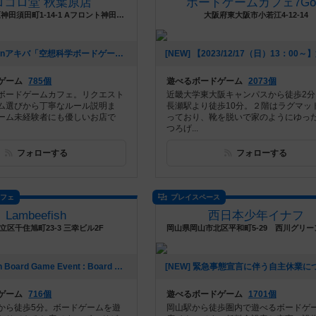
ロコロ堂 秋葉原店
ボードゲームカフェ7Gol
東京都千代田区神田須田町1-14-1 Aフロント神田須田町ビル 地下1階
大阪府東大阪市小若江4-12-14
[NEW] 夜コロinアキバ「空想科学ボードゲーム」（2024年08月22日 18時03分）
ゲーム
785個
遊べるボードゲーム
2073個
ボードゲームカフェ。リクエスト
近畿大学東大阪キャンパスから徒歩2分
ム選びから丁寧なルール説明ま
長瀬駅より徒歩10分。２階はラグマッ
ーム未経験者にも優しいお店で
っており、靴を脱いで家のようにゆっ
つろげ...
フォローする
フォローする
カフェ
プレイスペース
Lambeefish
西日本少年イナフ
立区千住旭町23-3 三幸ビル2F
[NEW] English Board Game Event : Board game evening（2022年12月26日 19時41分）
ゲーム
716個
遊べるボードゲーム
1701個
から徒歩5分。ボードゲームを遊
岡山駅から徒歩圏内で遊べるボードゲ