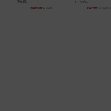
正体隠...
す。いわ...
約11時間前
by toyota
約12時間前
by nabekoh