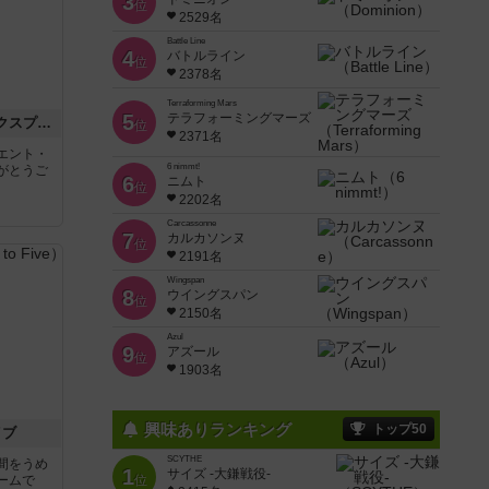
3
位
2529名
Battle Line
4
バトルライン
位
2378名
Terraforming Mars
5
テラフォーミングマーズ
トランスオリエント・エクスプレス
位
2371名
エント・
6 nimmt!
がとうご
6
ニムト
位
2202名
Carcassonne
7
カルカソンヌ
位
2191名
Wingspan
8
ウイングスパン
位
2150名
Azul
9
アズール
位
1903名
興味ありランキング
トップ50
イブ
SCYTHE
間をうめ
1
サイズ -大鎌戦役-
ームで
位