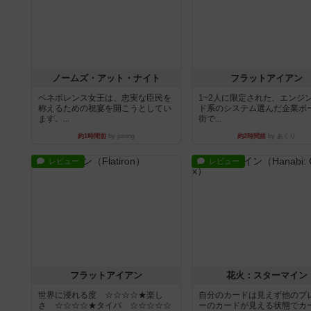
ノームズ・アット・ナイト
フラットアイアン
ベネボレンス女王は、忠実な臣民を
1~2人に限定された、エンジ
称えるための祝宴を開こうとしてい
ド系のシステム選んだ企業ボ
ます。...
街で...
約1時間前
by jurong
約2時間前
by あくり
レビュー
レビュー
フラットアイアン
花火：スターマイン
世界に浸れる度 ☆☆☆☆★楽し
自分のカードは見えず他のプ
さ ☆☆☆☆★タイパ ☆☆☆☆☆
ーのカードが見える状態でカ