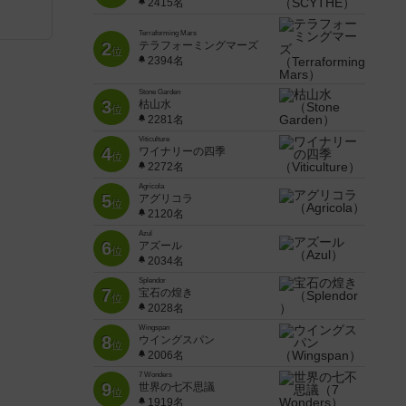
2415名
Terraforming Mars
2
テラフォーミングマーズ
位
2394名
Stone Garden
3
枯山水
位
2281名
Viticulture
4
ワイナリーの四季
位
2272名
Agricola
5
アグリコラ
位
2120名
Azul
6
アズール
位
2034名
Splendor
7
宝石の煌き
位
2028名
Wingspan
8
ウイングスパン
位
2006名
7 Wonders
9
世界の七不思議
位
1919名