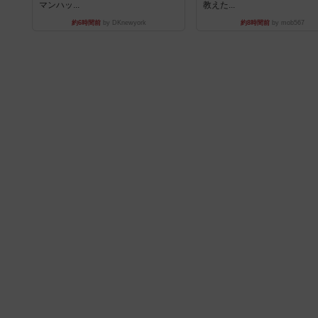
マンハッ...
教えた...
約6時間前
by DKnewyork
約8時間前
by mob567