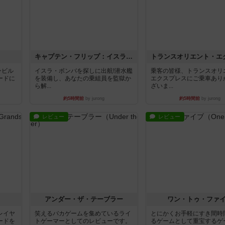
キャプテン・フリップ：イスラ・ボンバ
ンビル
イスラ・ボンバを探しに出航!潜水艦
乗客の皆様、トランスオリ
ードに
を装備し、あなたの乗組員を監獄か
エクスプレスにご乗車あり
ら解...
ざいま...
約5時間前
by jurong
約5時間前
by jurong
レビュー
レビュー
アンダー・ザ・テーブラー
ワン・トゥ・ファ
レイヤ
笑えるバカゲームを集めているライ
とにかくお手軽にすき間時
ードを
トゲーマーとしてのレビューです。
るゲームとして重宝するゲ