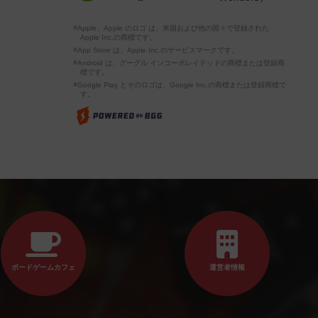
※Apple、Apple のロゴ は、米国および他の国々で登録された
Apple Inc.の商標です。
※App Store は、Apple Inc.のサービスマークです。
※Android は、グーグル インコーポレイテッドの商標または登録商
標です。
※Google Play とそのロゴは、Google Inc.の商標または登録商標で
す。
ボードゲームカフェ
運営者情報