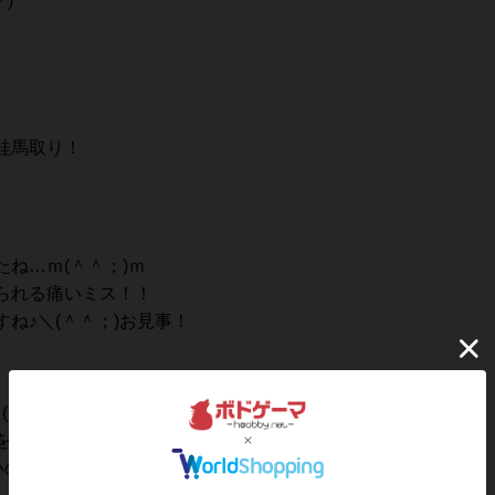
)
桂馬取り！
ね…ｍ(＾＾；)ｍ
られる痛いミス！！
すね♪＼(＾＾；)お見事！
(＾へ＾；)
を追い詰めるも…
いので△７三銀が浮いている！