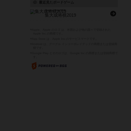
最近見たボードゲーム
Syutaisei Shogi 2019
集大成将棋2019
※Apple、Apple のロゴ は、米国および他の国々で登録された
Apple Inc.の商標です。
※App Store は、Apple Inc.のサービスマークです。
※Android は、グーグル インコーポレイテッドの商標または登録商
標です。
※Google Play とそのロゴは、Google Inc.の商標または登録商標で
す。