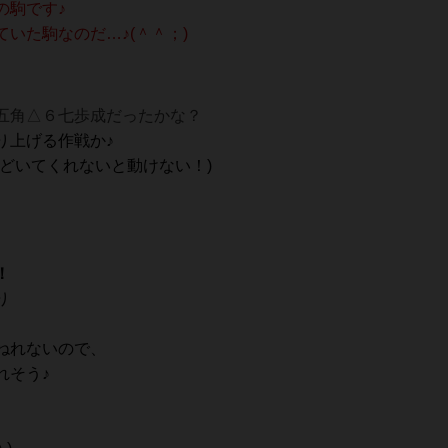
の駒です♪
いた駒なのだ…♪(＾＾；)
五角△６七歩成だったかな？
り上げる作戦か♪
どいてくれないと動けない！)
！
り
ねれないので、
れそう♪