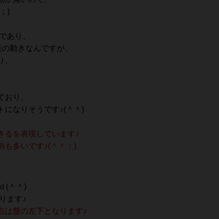
；)
)であり、
桂の動きなんですが、
り、
ており、
になりそうです♪(＾＾)
るを表現しています♪
も多いです♪(＾＾；)
(＾＾)
ります♪
点は盤の左下となります♪