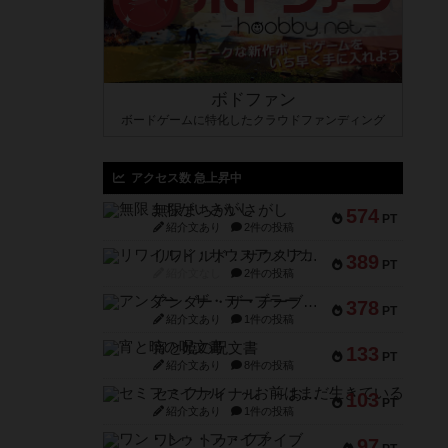
ボドファン
ボードゲームに特化したクラウドファンディング
アクセス数 急上昇中
無限まちがいさがし
574
PT
紹介文あり
2件の投稿
リワイルド：サウスアメリカ
389
PT
紹介文なし
2件の投稿
アンダー・ザ・テーブラー
378
PT
紹介文あり
1件の投稿
宵と暁の呪文書
133
PT
紹介文あり
8件の投稿
セミファイナル ～お前はまだ生きている～
103
PT
紹介文あり
1件の投稿
ワン・トゥ・ファイブ
97