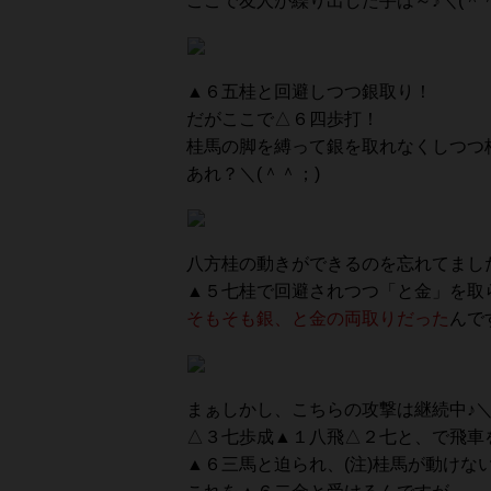
ここで友人が繰り出した手は～♪＼(＾＾
▲６五桂と回避しつつ銀取り！
だがここで△６四歩打！
桂馬の脚を縛って銀を取れなくしつつ
あれ？＼(＾＾；)
八方桂の動きができるのを忘れてました
▲５七桂で回避されつつ「と金」を取
そもそも銀、と金の両取りだった
んで
まぁしかし、こちらの攻撃は継続中♪＼
△３七歩成▲１八飛△２七と、で飛車
▲６三馬と迫られ、(注)桂馬が動けな