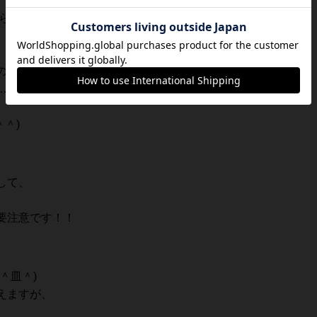
られてしまいます！(＾ω＾；)
の両取りになっているのが、
＼(＾ω＾；)最近調子悪いなぁ～
＾)
して、
要注意です！！
＾皿＾)
えますが、