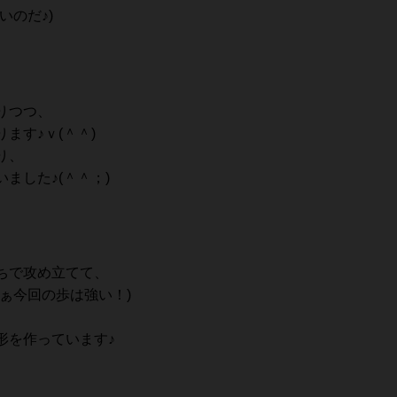
いのだ♪)
りつつ、
ます♪ｖ(＾＾)
り、
ました♪(＾＾；)
ちで攻め立てて、
ぁ今回の歩は強い！)
形を作っています♪