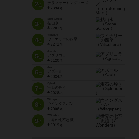
2
テラフォーミングマーズ
位
2394名
Stone Garden
3
枯山水
位
2281名
Viticulture
4
ワイナリーの四季
位
2272名
Agricola
5
アグリコラ
位
2120名
Azul
6
アズール
位
2034名
Splendor
7
宝石の煌き
位
2028名
Wingspan
8
ウイングスパン
位
2006名
7 Wonders
9
世界の七不思議
位
1919名