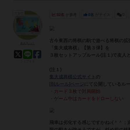
たまご
92名
が参考
0名
がナイス
0
古今東西の将棋の駒で遊べる将棋の拡
あんちっく
『集大成将棋』【第３弾】を
３枚セットアップルール(注１)で友人と
シェアする
(注１)
集大成将棋公式サイト
の
[別ルール]ページ
にて公開しているルー
・カード３枚で対局開始
・ゲーム中はカードをドローしない
飛車は劣化する感じですかね♪(＾＾；
龍の動きが強そうですが、斜め前の移