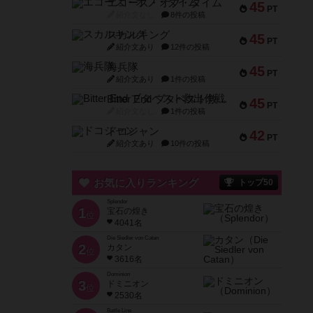
エコーズ・オブ・タイム
45
PT
紹介文なし
8件の投稿
スカルキング
45
PT
紹介文あり
12件の投稿
海兵隊
45
PT
紹介文あり
1件の投稿
Bitter End ブタペスト救出作戦
45
PT
紹介文なし
1件の投稿
ドコジャン
42
PT
紹介文あり
10件の投稿
お気に入りランキング
トップ50
Splendor
1
宝石の煌き
位
4041名
Die Siedler von Catan
2
カタン
位
3616名
Dominion
3
ドミニオン
位
2530名
Battle Line