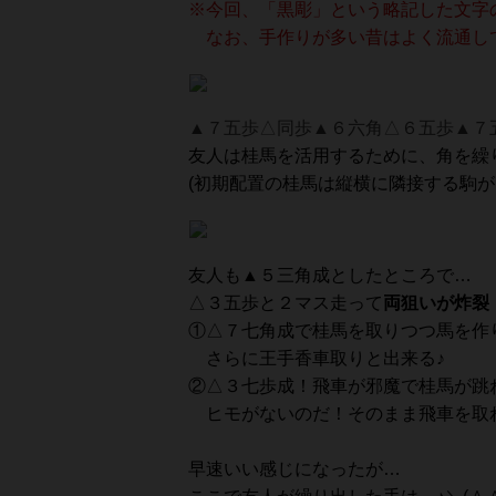
※今回、「黒彫」という略記した文字
なお、手作りが多い昔はよく流通して
▲７五歩△同歩▲６六角△６五歩▲７
友人は桂馬を活用するために、角を繰
(初期配置の桂馬は縦横に隣接する駒が
友人も▲５三角成としたところで…
△３五歩と２マス走って
両狙いが炸裂
①△７七角成で桂馬を取りつつ馬を作
さらに王手香車取りと出来る♪
②△３七歩成！飛車が邪魔で桂馬が跳
ヒモがないのだ！そのまま飛車を取
早速いい感じになったが…