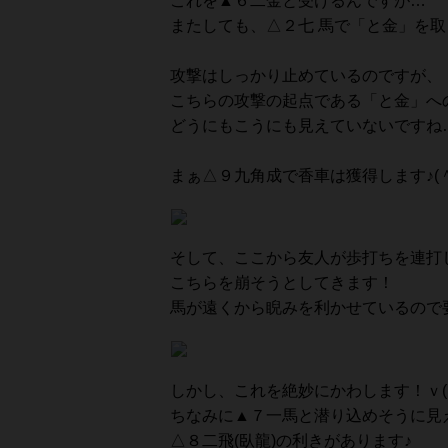
これを▲６二金と受けるんですが…
またしても、△２七 馬で「と金」を取
攻撃はしっかり止めているのですが、
こちらの攻撃の起点である「と金」へ
どうにもこうにも見えていないですね…
まぁ△９九角成で香車は獲得します♪(＾
そして、ここから友人が歩打ちを連打
こちらを崩そうとしてきます！
馬が遠くから睨みを利かせているので
しかし、これを絶妙にかわします！ｖ(
ちなみに▲７一馬と潜り込めそうに見
△８二飛(臥龍)の利きがあります♪