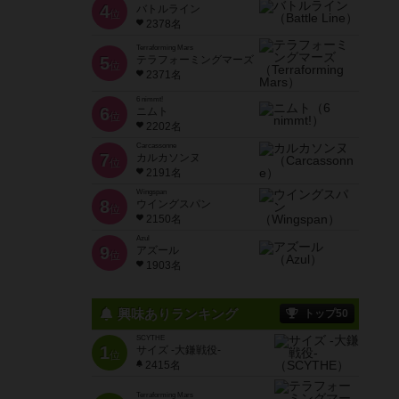
4
バトルライン
位
2378名
Terraforming Mars
5
テラフォーミングマーズ
位
2371名
6 nimmt!
6
ニムト
位
2202名
Carcassonne
7
カルカソンヌ
位
2191名
Wingspan
8
ウイングスパン
位
2150名
Azul
9
アズール
位
1903名
興味ありランキング
トップ50
SCYTHE
1
サイズ -大鎌戦役-
位
2415名
Terraforming Mars