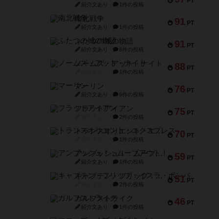
PT
紹介文あり
1件の投稿
南北戦争
91
PT
紹介文あり
1件の投稿
ふたつの城の物語
91
PT
紹介文あり
6件の投稿
ノームズ・アット・ナイト
88
PT
紹介文なし
1件の投稿
マーリン
76
PT
紹介文あり
6件の投稿
フラットアイアン
75
PT
紹介文なし
2件の投稿
トランスオリエント・エクスプレス
70
PT
紹介文なし
1件の投稿
アンブッシュ！：ムーブアウト！
59
PT
紹介文あり
1件の投稿
キャプテン・フリップ：イスラ・ボンバ
51
PT
紹介文なし
2件の投稿
ガルフストライク
46
PT
紹介文あり
1件の投稿