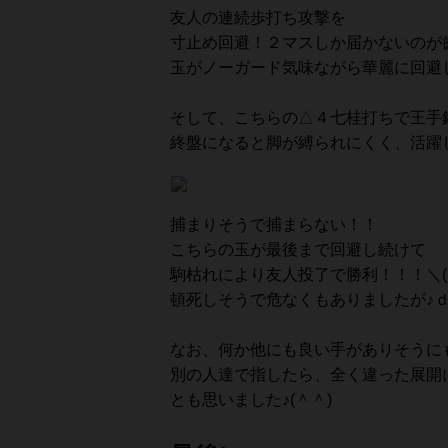
友人の連続歩打ち攻撃を
寸止め回避！２マスしか届かないのが
玉がノーガード気味ながら華麗に回避し
そして、こちらの△４七桂打ちで王手
終盤になると脚が縛られにくく、活躍し
捕まりそうで捕まらない！！
こちらの玉が最後まで回避し続けて
駒枯れにより友人投了で勝利！！！＼(
頓死しそうで危なくもありましたが♪ｄ
なお、何か他にも良い手がありそうに
別の人達で指したら、全く違った展開
とも思いました♪(＾＾)