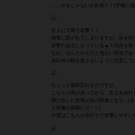
……やるじゃないか臥龍！！(守備に強
右上にて馬で攻撃！！
簡単に防がれてしまいますが、歩を削
攻撃の起点となっている▲５四歩を取り
なお、なんだかんだと危ない状況であ
歩以外の駒を渡さないように注意してい
ちょっと撮影忘れなのですが、
こちらの馬が戻ってから、左上を歩打
飛び出した桂馬が歩の餌食となり…(ま
上画像の局面に♪(＾＾)
今度はこちらが歩打ちで攻撃しやすい