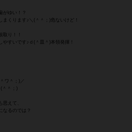
歯がゆい！？
まくります♪＼(＾＾；)危ないけど！
銀取り！！
やすいです♪ｄ(＾皿＾)本領発揮！
＾ワ＾；)／
(＾＾；)
も思えて、
になるのでは？