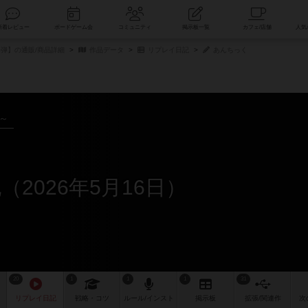
索
新着レビュー
ボードゲーム会
コミュニティ
掲示板一覧
3弾】の通販/商品詳細
作品データ
リプレイ日記
あんちっく
年～
2026年5月16日）
20
1
1
1
31
リプレイ
日記
戦略
・コツ
ルール
/インスト
掲示板
拡張/関連
作
次