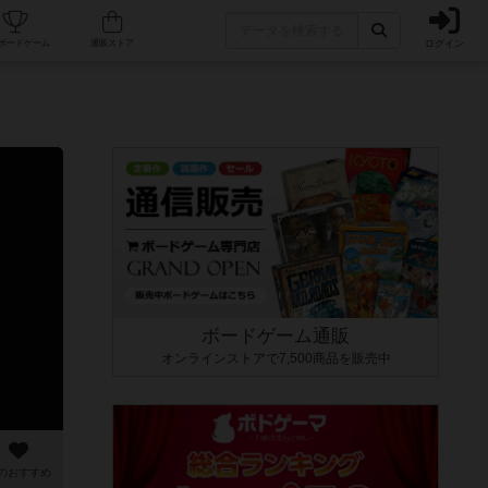
ログイン
カフェ/店舗
人気ボードゲーム
通販ストア
ボードゲーム通販
オンラインストアで7,500商品を販売中
のおすすめ