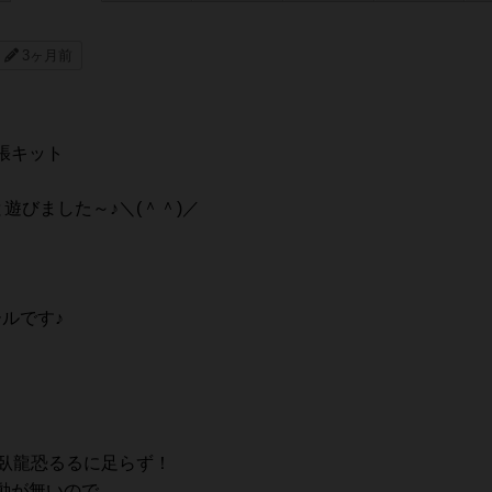
3ヶ月前
張キット
遊びました～♪＼(＾＾)／
ルです♪
)臥龍恐るるに足らず！
動が無いので、