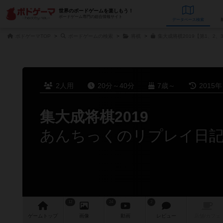
世界のボードゲームを楽しもう！
ボードゲーム専門の総合情報サイト
データベース
検
ボドゲーマTOP
ボードゲームの検索
将棋
集大成将棋2019【第1、2、
2人用
20分～40分
7歳～
2015
集大成将棋2019
あんちっくのリプレイ日記（
12
24
2
ゲーム
トップ
画像
動画
レビュー
店舗/
カフェ