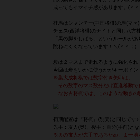
成ってもイマイチ感があります。(＾＾
桂馬はシャンチー(中国将棋)の馬(マァ
チェス(西洋将棋)のナイトと同じ八方
「馬の脚をしばる」というルールがあ
跳ねにくくなっています！＼(＾＾；)
歩は２マスまで走れるように強化され
今回は歩をいかに使うかがキーポイント
※集大成将棋では数字付き矢印は、
その数字のマス数分だけ直進移動でき
なお古将棋では、このような動きの駒
初期配置は『将棋』(別売)と同じです♪ｄ
先手：友人(奥)、後手：自分(手前)とな
※奥の友人が先手であるため、１一地