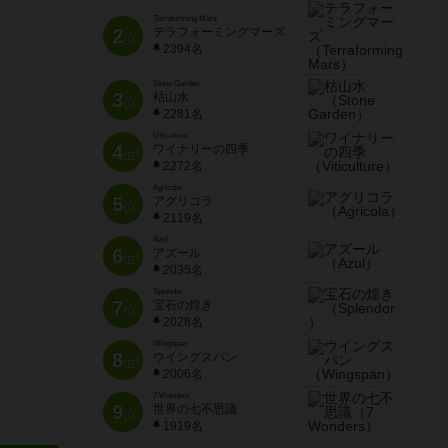
Terraforming Mars
2
テラフォーミングマーズ
位
2394名
Stone Garden
3
枯山水
位
2281名
Viticulture
4
ワイナリーの四季
位
2272名
Agricola
5
アグリコラ
位
2119名
Azul
6
アズール
位
2035名
Splendor
7
宝石の煌き
位
2028名
Wingspan
8
ウイングスパン
位
2006名
7 Wonders
9
世界の七不思議
位
1919名