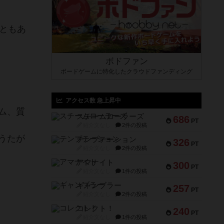
ともあ
ボドファン
ボードゲームに特化したクラウドファンディング
アクセス数 急上昇中
ム、質
スチームローラーズ
686
PT
紹介文なし
2件の投稿
うたが
テンプテーション
326
PT
紹介文なし
2件の投稿
アマナイト
300
PT
紹介文なし
1件の投稿
ギャンブラー
257
PT
紹介文なし
2件の投稿
コレクト！
240
PT
紹介文なし
1件の投稿