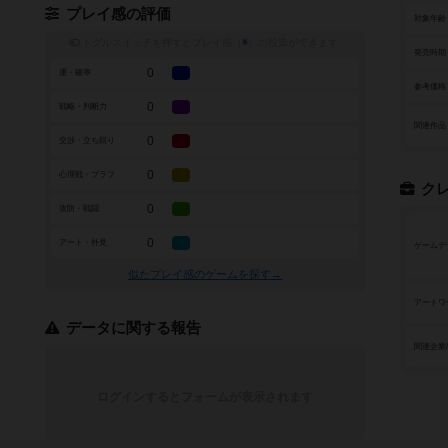
プレイ感の評価
対象年齢
トグルスイッチを押すとプレイ感（
※
）の投票ができます
発売時期
0
運・確率
参考価格
0
戦略・判断力
関連作品
0
交渉・立ち回り
0
心理戦・ブラフ
ク
0
攻防・戦闘
0
アート・外見
ゲームデ
似たプレイ感のゲームを探す→
アートワ
データに関する報告
関連企業
ログインするとフォームが表示されます