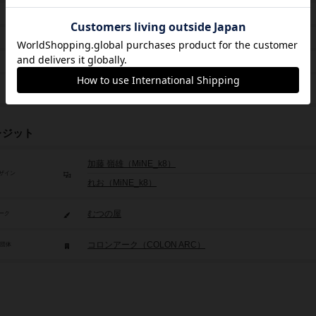
10歳から
2024年～
2,750円
シンクロナイズドえかきうた（Synchronized Ekakiuta）
レジット
加藤 嶺雄（MiNE_k8）
ザイン
れお（MiNE_k8）
むつの屋
ーク
コロンアーク（COLON ARC）
/団体