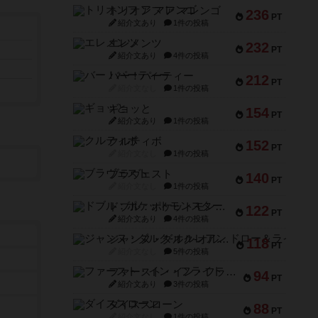
トリオンフ ア マレンゴ
236
PT
紹介文あり
1件の投稿
エレメンツ
232
PT
紹介文あり
4件の投稿
バー！パーティー
212
PT
紹介文なし
1件の投稿
ギョッと
154
PT
紹介文あり
1件の投稿
クルティボ
152
PT
紹介文なし
1件の投稿
ブラヴェスト
140
PT
紹介文なし
1件の投稿
ドブル：ポケットモンスター
122
PT
紹介文あり
4件の投稿
ジャンヌ・ダルク-オルレアン ドロー＆ライト
118
PT
紹介文なし
5件の投稿
ファースト・イン・フライト
94
PT
紹介文あり
3件の投稿
ダイススローン
88
PT
紹介文なし
1件の投稿