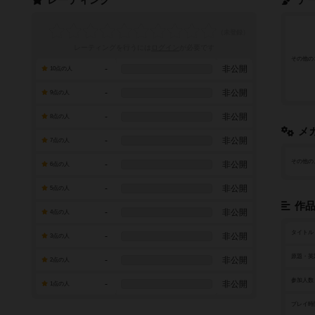
レーティング
テ
レーティングを行うには
ログイン
が必要です
その他の
-
非公開
10点の人
-
非公開
9点の人
-
非公開
8点の人
メ
-
非公開
7点の人
その他の
-
非公開
6点の人
-
非公開
5点の人
作
-
非公開
4点の人
タイトル
-
非公開
3点の人
原題・英
-
非公開
2点の人
参加人数
-
非公開
1点の人
プレイ時