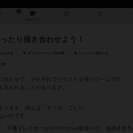
4
ュー
店舗/
カフェ
リプレイ
日記
戦略
・コツ
ルール
ぴったり描き合わせよう！
おえかき
ゲームマーケット2024秋
じょーとー市ゆーち
三宮
に合わせて、それぞれでイラストを描くゲームです。
も言われることがあります。
まります。例えば「キツネ」でした。
ないのです。
て、手番プレイヤーがその中から4枚並べて、絵描き歌を