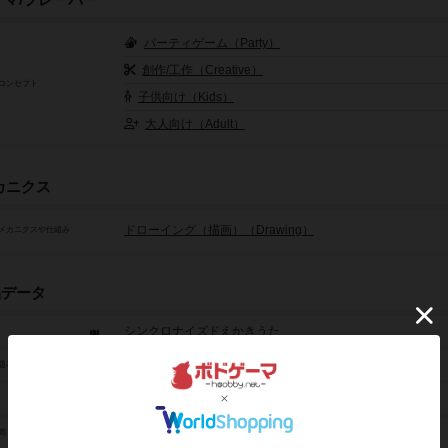
ーマ/フレーバー
パーティゲーム（Party）
創作/工作（Creative）
コンセプト
子供向け（Kids）
大人向け（Adult）
カニクス
ドローイング（描画）（Drawing）
メカニクスや仕組み
品データ
シンクロナイズドえかきうた
Syncronized Ekaki Uta
題表記
2人～15人
15分～30分
間