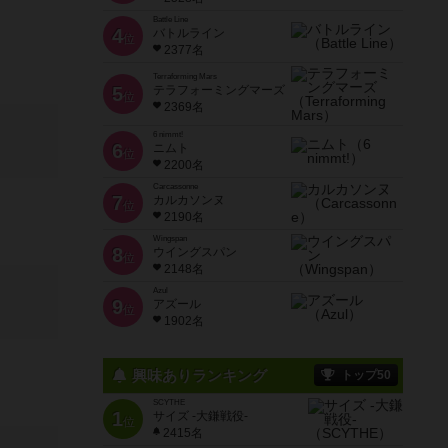
Battle Line
4
バトルライン
位
2377名
Terraforming Mars
5
テラフォーミングマーズ
位
2369名
6 nimmt!
6
ニムト
位
2200名
Carcassonne
7
カルカソンヌ
位
2190名
Wingspan
8
ウイングスパン
位
2148名
Azul
9
アズール
位
1902名
興味ありランキング
トップ50
SCYTHE
1
サイズ -大鎌戦役-
位
2415名