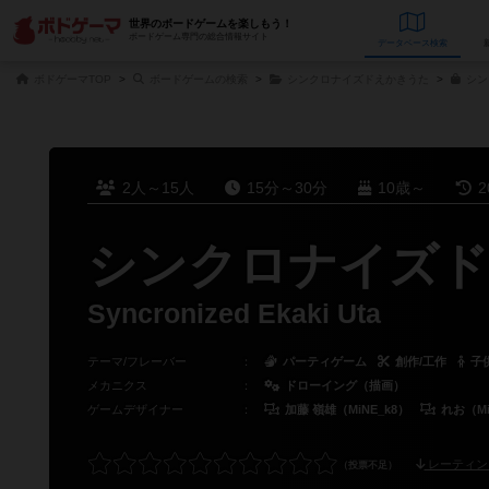
世界のボードゲームを楽しもう！
ボードゲーム専門の総合情報サイト
データベース
検
ボドゲーマTOP
ボードゲームの検索
シンクロナイズドえかきうた
シン
2人～15人
15分～30分
10歳～
2
シンクロナイズド
Syncronized Ekaki Uta
テーマ/フレーバー
：
パーティゲーム
創作/工作
子
メカニクス
：
ドローイング（描画）
ゲームデザイナー
：
加藤 嶺雄（MiNE_k8）
れお（Mi
レーティン