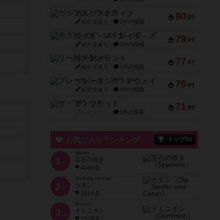
ガルフストライク
80
PT
紹介文あり
1件の投稿
モズビ－ズ・レイダ－ズ
79
PT
紹介文あり
1件の投稿
リー対グラント
77
PT
紹介文あり
1件の投稿
ブレーキング・アウェイ
75
PT
紹介文あり
4件の投稿
ザ・フラッド
71
PT
紹介文なし
1件の投稿
お気に入りランキング
トップ50
Splendor
1
宝石の煌き
位
4040名
Die Siedler von Catan
2
カタン
位
3614名
Dominion
3
ドミニオン
位
2528名