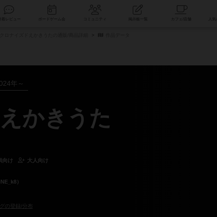
索
新着レビュー
ボードゲーム会
コミュニティ
掲示板一覧
クロナイズドえかきうたの通販/商品詳細
作品データ
024年～
えかきうた
供向け
大人向け
NE_k8）
グの登録/分布