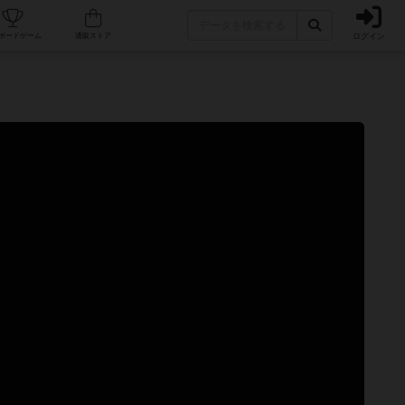
ログイン
カフェ/店舗
人気ボードゲーム
通販ストア