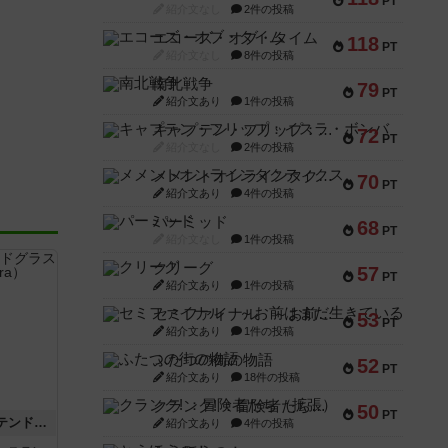
PT
紹介文なし
2件の投稿
エコーズ・オブ・タイム
118
PT
紹介文なし
8件の投稿
南北戦争
79
PT
紹介文あり
1件の投稿
キャプテン・フリップ：イスラ・ボンバ
72
PT
紹介文なし
2件の投稿
メメントオンラインタクティクス
70
PT
紹介文あり
4件の投稿
パーミッド
68
PT
紹介文なし
1件の投稿
クリーグ
57
PT
紹介文あり
1件の投稿
セミファイナル ～お前はまだ生きている～
53
PT
紹介文あり
1件の投稿
ふたつの街の物語
52
PT
紹介文あり
18件の投稿
クランク! ：冒険者たち（拡張）
50
PT
アズール：シントラのステンドグラス
紹介文あり
4件の投稿