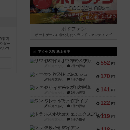
ボドファン
ボードゲームに特化したクラウドファンディング
R東西
やダー
アルコ
アクセス数 急上昇中
リワイルド：サウスアメリカ
552
PT
紹介文なし
2件の投稿
マーケットフレッシュ
170
PT
紹介文あり
1件の投稿
ファイアー・ブルズ / 火牛陣
141
PT
紹介文なし
1件の投稿
ワン・トゥ・ファイブ
122
PT
紹介文あり
1件の投稿
トランスオリエント・エクスプレス
119
PT
紹介文なし
1件の投稿
フラットアイアン
118