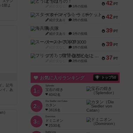
。ステン
とうほうの！
42
PT
✨1部よ
紹介文なし
1件の投稿
スターマイン・ラミー ポケット
42
PT
紹介文あり
2件の投稿
海兵隊
39
PT
紹介文あり
1件の投稿
スーパーストア3000
39
PT
紹介文なし
1件の投稿
フリップ７：復讐心とともに
37
PT
紹介文なし
2件の投稿
お気に入りランキング
トップ50
イ。記号
Splendor
1
レイ。あ
宝石の煌き
位
4042名
Die Siedler von Catan
2
カタン
位
3616名
Dominion
3
ドミニオン
位
2530名
Battle Line