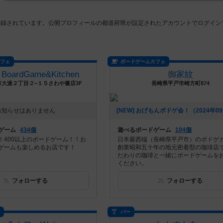
登録されています。公開プロフィールの都道府県が設定されたアカウントでログイン
カフェ
ボードゲームカフェ
 BoardGame&Kitchen
御家紋
大通２丁目２−１５さわや書店3F
長崎県平戸市崎方町874
お知らせはありません
ゲーム
434個
遊べるボードゲーム
104個
！400以上のボードゲーム！！お
日本最西端（長崎県平戸市）のボドゲ
ゲームも楽しめるお店です！
創業昭和五十年の地元密着型の珈琲店
だわりの珈琲と一緒にボードゲームを
ください。
フォローする
フォローする
ス
バー