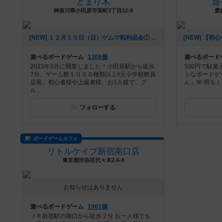
とまり木
遊
神奈川県小田原市栄町3丁目12-8
愛
[NEW] １２月１０日（日）ゲムマ戦利品会①（2023年11月30日 18時05分）
遊べるボードゲーム
1308個
遊べるボード
2023年3月に開業しました！小田原駅から徒歩
500円で駄菓
7分。ゲーム数１０００種類以上‼️元小学校教員
トなボードゲ
店長。初心者様や上級者様、お1人様で、グ
ん」🌸 明る
ル...
フォローする
ボードゲームカフェ
リトルケイブ新宿南口店
東京都渋谷区代々木2-6-8
お知らせはありません
遊べるボードゲーム
1961個
ＪＲ新宿駅の南口から徒歩２分 お一人様でも