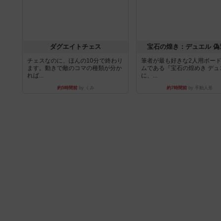
ダグエイトチェス
宝石の煌き：デュエル 偽
チェスなのに、ほんの10分で終わり
筆者が最も好きな2人用ボー
ます。動きで敵のコマの種類が分か
ムである『宝石の煌めき デュ
れば...
に、...
約5時間前
by くみ
約7時間前
by 手動人形