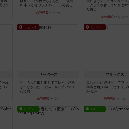
麻雀風
概要Flip 7が復活しました――復讐
大好きなアズールシリーズ
同じス
を伴って!オリジナルゲームの楽し...
ドグラスを作っていきます
り自由...
約3時間前
by jurong
約4時間前
by しんたろ
リプレイ
リプレイ
リーダーズ
ブリックス
でそれ
久しぶりに取り出してプレイ。詰め
久しぶりに取り出してプレ
はコマ
きれなかった…であっさり追い込ま
担当と色担当に分かれてプ
れて負...
かんか...
約5時間前
by くみ
約5時間前
by くみ
レビュー
レビュー