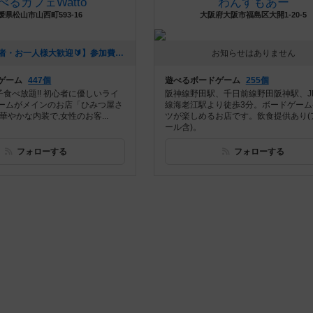
べるカフェWatto
わんすもあー
媛県松山市山西町593-16
大阪府大阪市福島区大開1-20-5
[NEW] 【初心者・お一人様大歓迎🔰】参加費1000円☆マーダーミステリー会（2023年07月05日 15時39分）
お知らせはありません
ゲーム
447個
遊べるボードゲーム
255個
子食べ放題!! 初心者に優しいライ
阪神線野田駅、千日前線野田阪神駅、J
ームがメインのお店「ひみつ屋さ
線海老江駅より徒歩3分。ボードゲーム
く華やかな内装で,女性のお客...
ツが楽しめるお店です。飲食提供あり(
ール含)。
フォローする
フォローする