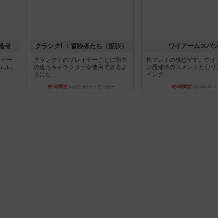
造者
クランク! ：冒険者たち（拡張）
ワイアームスパ
ドゲー
クランク！のプレイヤーごとに能力
初プレイの感想です。ウイ
エル』
の違うキャラクターを使用できるよ
ン履修済のコメントとなり
うにな...
イング...
約7時間前
by ぽっぽーくるっぽー
約8時間前
by daisdice