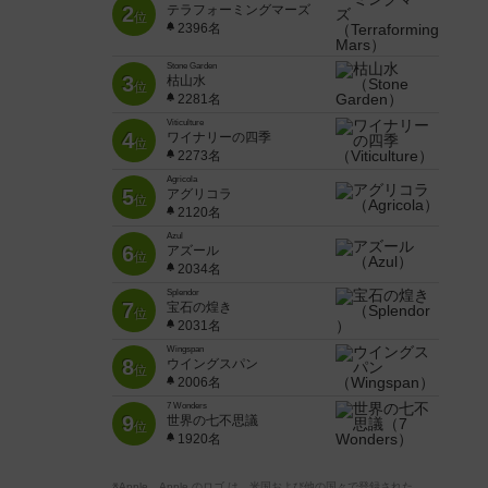
2
テラフォーミングマーズ
位
2396名
Stone Garden
3
枯山水
位
2281名
Viticulture
4
ワイナリーの四季
位
2273名
Agricola
5
アグリコラ
位
2120名
Azul
6
アズール
位
2034名
Splendor
7
宝石の煌き
位
2031名
Wingspan
8
ウイングスパン
位
2006名
7 Wonders
9
世界の七不思議
位
1920名
※Apple、Apple のロゴ は、米国および他の国々で登録された