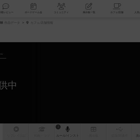
索
新着レビュー
ボードゲーム会
コミュニティ
掲示板一覧
作品データ
カフェ/店舗情報
年～
供中
1
リプレイ
日記
戦略
・コツ
ルール
/インスト
掲示板
拡張/関連
作
次