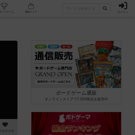
ログイン
カフェ/店舗
人気ボードゲーム
通販ストア
ボードゲーム通販
オンラインストアで7,500商品を販売中
のおすすめ