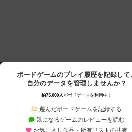
ボードゲームのプレイ履歴を記録して
自分のデータを管理しませんか？
約75,000人
がボドゲーマを利用中！
ボドゲーマTOP
ボードゲーム通販
遊んだボードゲームを記録する
気になるゲームのレビューを読む
ボードゲームを検索する
新作・再入荷情報
お気に入り作品・所有リストの共有
ボードゲームの新着レビュー
定番ボードゲームの通販