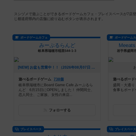
スシヅメで遊ぶことができるボードゲームカフェ・プレイスペースが7店
じ都道府県内の店舗に絞り込むボタンが表示されます。
ボードゲームカフェ
ボードゲーム
みーぷるらんど
Meeats
岐阜県瑞穂市稲里544-1-3
岩手県盛岡市
[NEW] お盆も営業中！！（2026年08月07日 00時53分）
遊べるボードゲーム
738個
遊べるボード
岐阜県瑞穂市にBoard Game Cafe みーぷるら
盛岡・大通り
んど 6月15日にOPENしました！ 仲間同士、
食事もボード
恋人同士、ご家族、女性の来店...
フォローする
プレイスペース
プレイスペー