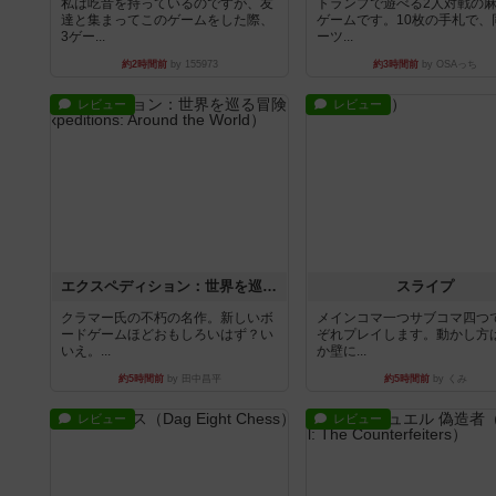
私は吃音を持っているのですが、友
トランプで遊べる2人対戦の
達と集まってこのゲームをした際、
ゲームです。10枚の手札で、
3ゲー...
ーツ...
約2時間前
by 155973
約3時間前
by OSAっち
レビュー
レビュー
エクスペディション：世界を巡る冒険
スライプ
クラマー氏の不朽の名作。新しいボ
メインコマ一つサブコマ四つ
ードゲームほどおもしろいはず？い
ぞれプレイします。動かし方
いえ。...
か壁に...
約5時間前
by 田中昌平
約5時間前
by くみ
レビュー
レビュー