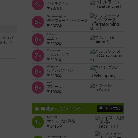
4
バトルライン
位
2379名
Terraforming Mars
5
テラフォーミングマーズ
位
2372名
ン
6 nimmt!
ングスパ
6
ニムト
位
ます。ウ
2202名
Carcassonne
7
カルカソンヌ
位
2191名
Wingspan
8
ウイングスパン
位
2150名
Azul
9
アズール
位
1903名
興味ありランキング
トップ50
SCYTHE
1
サイズ -大鎌戦役-
位
2415名
Terraforming Mars