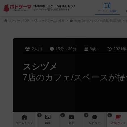
世界のボードゲームを楽しもう！
ボードゲーム専門の総合情報サイト
データベース
検
ボドゲーマTOP
ボードゲームの検索
SushiZumeスシヅメの通販/商品詳細
2人用
15分～30分
8歳～
2021
スシヅメ
7店のカフェ/スペースが提
4
3
1
7
ゲーム
トップ
画像
動画
レビュー
店舗/
カフェ