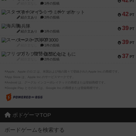
42
PT
紹介文なし
1件の投稿
スターマイン・ラミー ポケット
42
PT
紹介文あり
2件の投稿
海兵隊
39
PT
紹介文あり
1件の投稿
スーパーストア3000
39
PT
紹介文なし
1件の投稿
フリップ７：復讐心とともに
37
PT
紹介文なし
2件の投稿
※Apple、Apple のロゴ は、米国および他の国々で登録されたApple Inc.の商標です。
※App Store は、Apple Inc.のサービスマークです。
※Android は、グーグル インコーポレイテッドの商標または登録商標です。
※Google Play とそのロゴは、Google Inc.の商標または登録商標です。
ボドゲーマTOP
ボードゲームを検索する