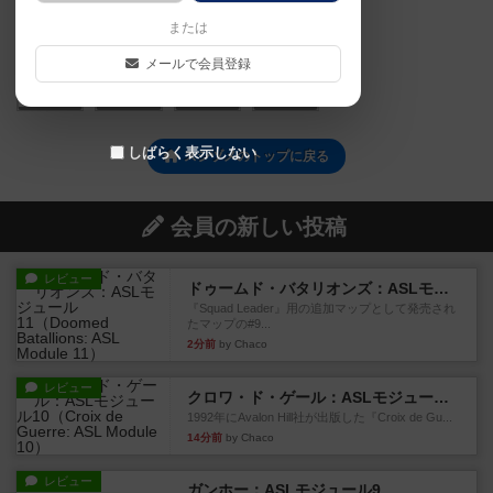
または
メールで会員登録
0
0
0
0
しばらく表示しない
スシヅメのトップに戻る
会員の新しい投稿
レビュー
ドゥームド・バタリオンズ：ASLモジュール11
『Squad Leader』用の追加マップとして発売され
たマップの#9...
2分前
by Chaco
レビュー
クロワ・ド・ゲール：ASLモジュール10
1992年にAvalon Hill社が出版した『Croix de Gu...
14分前
by Chaco
レビュー
ガンホー：ASLモジュール9