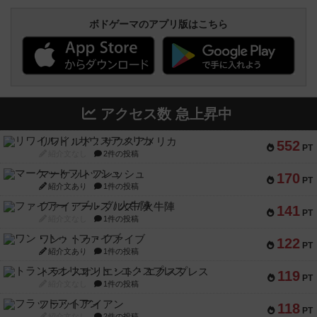
ボドゲーマのアプリ版はこちら
アクセス数 急上昇中
リワイルド：サウスアメリカ
552
PT
紹介文なし
2件の投稿
マーケットフレッシュ
170
PT
紹介文あり
1件の投稿
ファイアー・ブルズ / 火牛陣
141
PT
紹介文なし
1件の投稿
ワン・トゥ・ファイブ
122
PT
紹介文あり
1件の投稿
トランスオリエント・エクスプレス
119
PT
紹介文なし
1件の投稿
フラットアイアン
118
PT
紹介文なし
2件の投稿