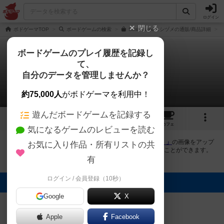
ログイン
閉じる
ボドゲーマTOP
ボードゲームの検索
SushiZumeスシヅメの通販/商品詳細
ボードゲームのプレイ履歴を記録し
て、
スシヅメ
自分のデータを管理しませんか？
4件の画像
約75,000人
がボドゲーマを利用中！
遊んだボードゲームを記録する
4
3
1
7
トップ
画像
動画
レビュー
カフェ
気になるゲームのレビューを読む
ボドゲーマにログインすると、
「スシヅメ（SushiZume）」
の画像をアップ
お気に入り作品・所有リストの共
ロード出来たり、他のユーザーの投稿画像に評価を付けることができます。
また、トップ6の画像は様々なページで表示されます。
有
ログイン / 会員登録（10秒）
トップに表示される画像
Google
X
EJPゲームズ
EJPゲームズ
EJPゲームズ
EJPゲームズ
Apple
Facebook