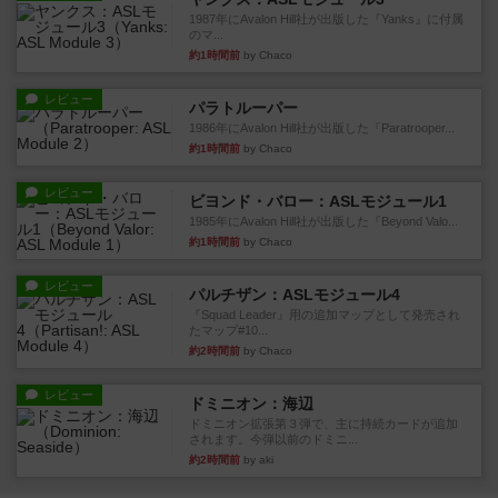
1987年にAvalon Hill社が出版した『Yanks』に付属
のマ...
約1時間前
by Chaco
レビュー
パラトルーパー
1986年にAvalon Hill社が出版した『Paratrooper...
約1時間前
by Chaco
レビュー
ビヨンド・バロー：ASLモジュール1
1985年にAvalon Hill社が出版した『Beyond Valo...
約1時間前
by Chaco
レビュー
パルチザン：ASLモジュール4
『Squad Leader』用の追加マップとして発売され
たマップ#10...
約2時間前
by Chaco
レビュー
ドミニオン：海辺
ドミニオン拡張第３弾で、主に持続カードが追加
されます。今弾以前のドミニ...
約2時間前
by aki