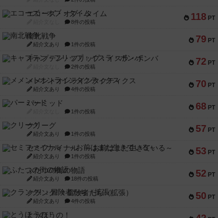
エコーズ・オブ・タイム
118
PT
紹介文なし
8件の投稿
南北戦争
79
PT
紹介文あり
1件の投稿
キャプテン・フリップ：イスラ・ボンバ
72
PT
紹介文なし
2件の投稿
メメントオンラインタクティクス
70
PT
紹介文あり
4件の投稿
パーミッド
68
PT
紹介文なし
1件の投稿
クリーグ
57
PT
紹介文あり
1件の投稿
セミファイナル ～お前はまだ生きている～
53
PT
紹介文あり
1件の投稿
ふたつの街の物語
52
PT
紹介文あり
18件の投稿
クランク! ：冒険者たち（拡張）
50
PT
紹介文あり
4件の投稿
とうほうの！