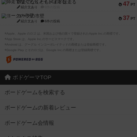
師走でなくともメイドは走る
47
PT
紹介文あり
0件の投稿
ヨークの市壁
37
PT
紹介文あり
6件の投稿
※Apple、Apple のロゴ は、米国および他の国々で登録されたApple Inc.の商標です。
※App Store は、Apple Inc.のサービスマークです。
※Android は、グーグル インコーポレイテッドの商標または登録商標です。
※Google Play とそのロゴは、Google Inc.の商標または登録商標です。
ボドゲーマTOP
ボードゲームを検索する
ボードゲームの新着レビュー
ボードゲーム会情報