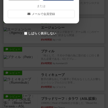
以前オインクゲームスから出ていたタウンロクロ
または
クというゲームのリメイク版...
約3時間前
by ぽっぽーくるっぽー
メールで会員登録
レビュー
充実
エージェンシー
トリックテイキング好きで、チーム戦（このゲー
しばらく表示しない
ムは4人専用）好きなら間違...
約6時間前
by ハロ
レビュー
プティル
「時として、子犬や子猫の為に雷の近くに行く勇
気も必要である」4人でプレ...
約6時間前
by kurotan13
レビュー
ラミィキューブ
数字の牌を出して1番早く手札をなくした人が勝ち
というシンプルだけど非常...
約9時間前
by ジョジョ
レビュー
ブラッドリーフ：タラワ（ASL拡張）
1996年にHeat of Battle社が出版した『Blood Re...
約10時間前
by Chaco