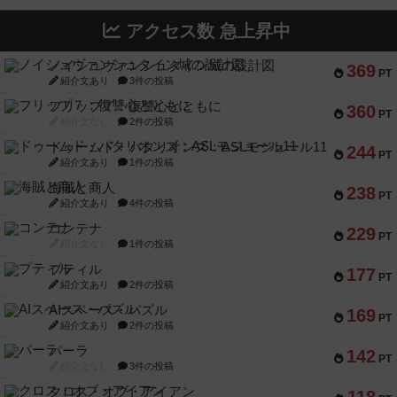
アクセス数 急上昇中
ノイシュヴァンシュタイン城の設計図
369
PT
紹介文あり
3件の投稿
フリップ７：復讐心とともに
360
PT
紹介文なし
2件の投稿
ドゥームド・バタリオンズ：ASLモジュール11
244
PT
紹介文あり
1件の投稿
海賊と商人
238
PT
紹介文あり
4件の投稿
コンテナ
229
PT
紹介文なし
1件の投稿
プティル
177
PT
紹介文あり
2件の投稿
AIスペース・パズル
169
PT
紹介文あり
2件の投稿
パーラ
142
PT
紹介文なし
3件の投稿
クロス・オブ・アイアン