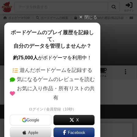
ログイン
閉じる
ボドゲーマTOP
ボードゲームの検索
SUSHI THROW!の通販/商品詳細
作
ボードゲームのプレイ履歴を記録し
て、
スシスロウ！
自分のデータを管理しませんか？
0件のレビュー
約75,000人
がボドゲーマを利用中！
遊んだボードゲームを記録する
1
2
トップ
画像
動画
レビュー
カフェ
気になるゲームのレビューを読む
お気に入り作品・所有リストの共
スシスロウ！のトップに戻る
有
ログイン / 会員登録（10秒）
会員の新しい投稿
Google
X
レビュー
充実
Apple
Facebook
カブラン