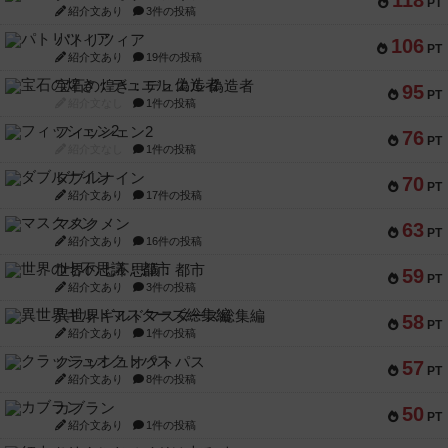
118
PT
紹介文あり
3件の投稿
パトリツィア
106
PT
紹介文あり
19件の投稿
宝石の煌き：デュエル 偽造者
95
PT
紹介文なし
1件の投稿
フィッシェン2
76
PT
紹介文なし
1件の投稿
ダブルナイン
70
PT
紹介文あり
17件の投稿
マスクメン
63
PT
紹介文あり
16件の投稿
世界の七不思議：都市
59
PT
紹介文あり
3件の投稿
異世界ギルドマスターズ総集編
58
PT
紹介文あり
1件の投稿
クラッシュオクトパス
57
PT
紹介文あり
8件の投稿
カブラン
50
PT
紹介文あり
1件の投稿