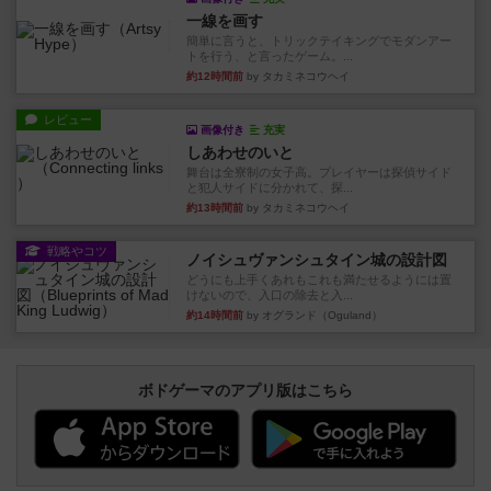
一線を画す
簡単に言うと、トリックテイキングでモダンアー
トを行う、と言ったゲーム。...
約12時間前
by タカミネコウヘイ
レビュー
画像付き
充実
しあわせのいと
舞台は全寮制の女子高。プレイヤーは探偵サイド
と犯人サイドに分かれて、探...
約13時間前
by タカミネコウヘイ
戦略やコツ
ノイシュヴァンシュタイン城の設計図
どうにも上手くあれもこれも満たせるようには置
けないので、入口の除去と入...
約14時間前
by オグランド（Oguland）
ボドゲーマのアプリ版はこちら