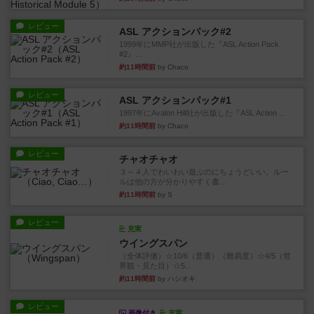
レビュー
ASL アクションパック#2
1999年にMMP社が出版した『ASL Action Pack
#2』...
約11時間前
by Chaco
レビュー
ASL アクションパック#1
1997年にAvalon Hill社が出版した『ASL Action ...
約11時間前
by Chaco
レビュー
チャオチャオ
３～４人でわいわい遊ぶのにちょうどいい。ルー
ルは他の方が分かりやすく書...
約11時間前
by S
レビュー
充実
ウイングスパン
（全体評価）☆10/6（普通）（難易度）☆4/5（世
界観・見た目）☆5...
約11時間前
by ハシオキ
レビュー
画像付き
充実