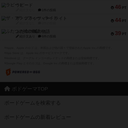
ラピード
46
PT
紹介文なし
1件の投稿
ザ・フラッフィー・ライト
44
PT
紹介文なし
0件の投稿
ふたつの城の物語
39
PT
紹介文あり
6件の投稿
※Apple、Apple のロゴ は、米国および他の国々で登録されたApple Inc.の商標です。
※App Store は、Apple Inc.のサービスマークです。
※Android は、グーグル インコーポレイテッドの商標または登録商標です。
※Google Play とそのロゴは、Google Inc.の商標または登録商標です。
ボドゲーマTOP
ボードゲームを検索する
ボードゲームの新着レビュー