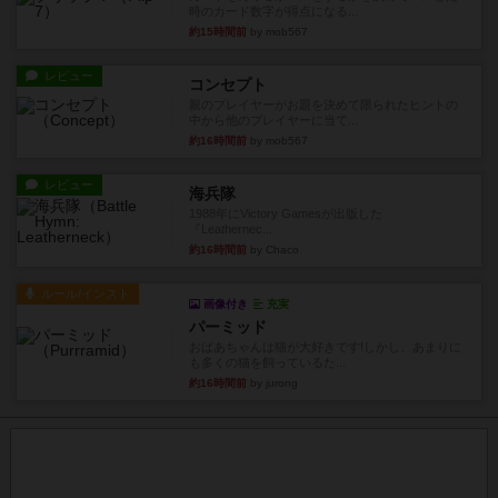
時のカード数字が得点になる...
約15時間前
by mob567
レビュー
コンセプト
親のプレイヤーがお題を決めて限られたヒントの
中から他のプレイヤーに当て...
約16時間前
by mob567
レビュー
海兵隊
1988年にVictory Gamesが出版した
『Leathernec...
約16時間前
by Chaco
ルール/インスト
画像付き
充実
パーミッド
おばあちゃんは猫が大好きです!しかし、あまりに
も多くの猫を飼っているた...
約16時間前
by jurong