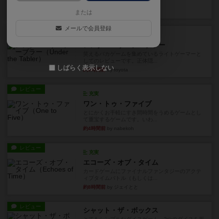
見える状態でカードを教えた...
26分前
by mob567
または
メールで会員登録
レビュー
充実
アンダー・ザ・テーブラー
笑えるバカゲームを集めているライトゲーマーと
してのレビューです。正体隠...
しばらく表示しない
約3時間前
by toyota
レビュー
充実
ワン・トゥ・ファイブ
とにかくお手軽にすき間時間をうめるゲームとし
て重宝するゲームです。いわ...
約4時間前
by nabekoh
レビュー
充実
エコーズ・オブ・タイム
カードゲームにファイナルファンタジーのアクテ
ィブタイムバトル（もしくは...
約8時間前
by ジェイとと
レビュー
シャット・ザ・ボックス