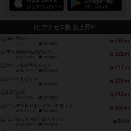
アクセス数 急上昇中
コレクト！
340
PT
紹介文なし
1件の投稿
無限まちがいさがし
322
PT
紹介文あり
2件の投稿
ガルフストライク
217
PT
紹介文あり
1件の投稿
クルティボ
203
PT
紹介文なし
1件の投稿
1809
112
PT
紹介文あり
1件の投稿
ファースト・イン・フライト
108
PT
紹介文あり
3件の投稿
モズビ－ズ・レイダ－ズ
94
PT
紹介文あり
1件の投稿