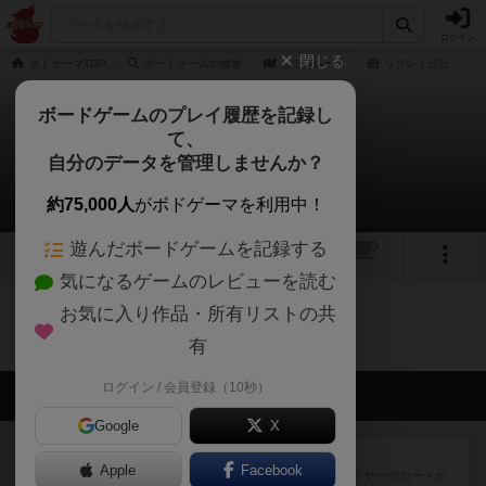
ログイン
閉じる
ボドゲーマTOP
ボードゲームの検索
ミミズレース
リプレイ日記
ボードゲームのプレイ履歴を記録し
て、
ミミズレース
自分のデータを管理しませんか？
0件のリプレイ日記
約75,000人
がボドゲーマを利用中！
遊んだボードゲームを記録する
1
トップ
画像
動画
レビュー
カフェ
気になるゲームのレビューを読む
お気に入り作品・所有リストの共
ミミズレースのトップに戻る
有
ログイン / 会員登録（10秒）
会員の新しい投稿
Google
X
レビュー
花火：スターマイン
Apple
Facebook
自分のカードは見えず他のプレイヤーのカードが