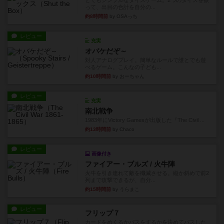
とてもシンプルなダイスゲーム。2つのダイスを振
って、出目の合計を自分の...
約8時間前
by OSAっち
レビュー
充実
オバケだぞ～
対人アナログプレイ。簡単なルールで誰とでも遊
べるゲーム。こんなの子ども...
約10時間前
by おーちゃん
レビュー
充実
南北戦争
1983年にVictory Gamesが出版した『The Civil ...
約13時間前
by Chaco
レビュー
画像付き
ファイアー・ブルズ / 火牛陣
火牛を引き連れて敵を殲滅させる。縦か斜めで前2
列まで攻撃できるが、自分...
約15時間前
by うらまこ
レビュー
フリップ７
カードをめくるかパスをするかを決めてパスした