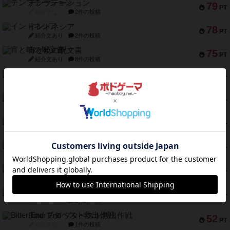
テンプテーション
79
PT
紹介文なし
2件の投稿
インドネシア
78
PT
紹介文あり
2件の投稿
宵と暁の呪文書
75
PT
紹介文あり
8件の投稿
リスボン・トラム 28
73
PT
紹介文あり
9件の投稿
アマナイト
73
PT
紹介文なし
1件の投稿
ブラヴェスト
66
PT
紹介文なし
1件の投稿
スペクタキュラー
60
PT
紹介文なし
1件の投稿
スモールワールド
59
PT
紹介文あり
13件の投稿
ギャンブラー
58
PT
紹介文なし
2件の投稿
Bitter End ブタペスト救出作戦
52
PT
紹介文なし
1件の投稿