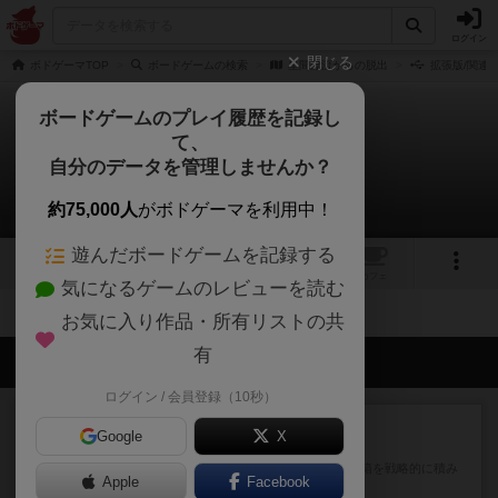
ログイン
閉じる
ボドゲーマTOP
ボードゲームの検索
星間漂流からの脱出
拡張版/関連
ボードゲームのプレイ履歴を記録し
て、
星間漂流からの脱出
自分のデータを管理しませんか？
拡張/関連作品 0件
約75,000人
がボドゲーマを利用中！
遊んだボードゲームを記録する
1
1
トップ
画像
動画
レビュー
カフェ
気になるゲームのレビューを読む
お気に入り作品・所有リストの共
有
会員の新しい投稿
ログイン / 会員登録（10秒）
ルール/インスト
画像付き
充実
Google
X
マーケットフレッシュ
目的あなたの店先に農産物の木箱を戦略的に積み
Apple
Facebook
重ねて在庫を最大化し、競合...