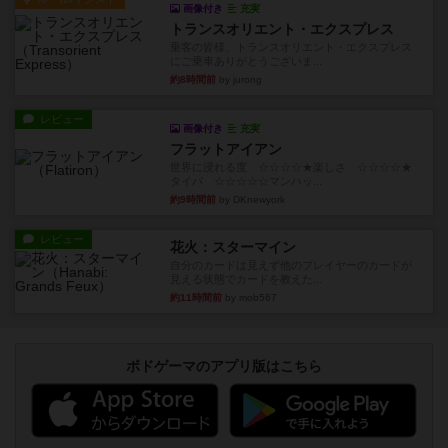
画像付き
充実
トランスオリエント・エクスプレス
乗客の皆様、トランスオリエント・エクスプレス
にご乗車ありがとうございま...
約8時間前
by jurong
レビュー
画像付き
充実
フラットアイアン
世界に浸れる度 ☆☆☆☆★楽しさ ☆☆☆☆★
タイパ ☆☆☆☆☆マンハッ...
約9時間前
by DKnewyork
レビュー
花火：スターマイン
自分のカードは見えず他のプレイヤーのカードが
見える状態でカードを教えた...
約11時間前
by mob567
ボドゲーマのアプリ版はこちら