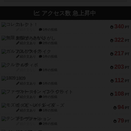
アクセス数 急上昇中
コレクト！
340
PT
紹介文なし
1件の投稿
無限まちがいさがし
322
PT
紹介文あり
2件の投稿
ガルフストライク
217
PT
紹介文あり
1件の投稿
クルティボ
203
PT
紹介文なし
1件の投稿
1809
112
PT
紹介文あり
1件の投稿
ファースト・イン・フライト
108
PT
紹介文あり
3件の投稿
モズビ－ズ・レイダ－ズ
94
PT
紹介文あり
1件の投稿
テンプテーション
79
PT
紹介文なし
2件の投稿