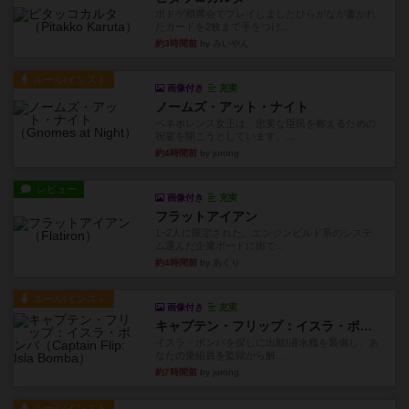
ボドゲ相席会でプレイしましたひらがなが書かれ
たカードを2枚まで手をつけ...
約3時間前
by みいやん
ルール/インスト
画像付き
充実
ノームズ・アット・ナイト
ベネボレンス女王は、忠実な臣民を称えるための
祝宴を開こうとしています。...
約4時間前
by jurong
レビュー
画像付き
充実
フラットアイアン
1~2人に限定された、エンジンビルド系のシステ
ム選んだ企業ボードに街で...
約4時間前
by あくり
ルール/インスト
画像付き
充実
キャプテン・フリップ：イスラ・ボンバ
イスラ・ボンバを探しに出航!潜水艦を装備し、あ
なたの乗組員を監獄から解...
約7時間前
by jurong
ルール/インスト