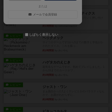
30分前
by jurong
または
レビュー
メメントオンラインタクティクス
メールで会員登録
どんどん物量が増えて大変になっていく押し付け
合いが楽しいゲーム盛り上が...
約1時間前
by nekomanma222
しばらく表示しない
レビュー
ヘックメック
サイコロゲームです1から5までの数字と芋虫がか
かれたダイス。これを振っ...
約2時間前
by みいやん
レビュー
ハゲタカのえじき
超有名なゲームですが、初めてプレイしました。1
から15までのカードがプ...
約3時間前
by みいやん
レビュー
ジャスト・ワン
まぁ面白かった‼️よくテレビとかのバラエティなん
かで、お題がわからずに...
約3時間前
by みいやん
レビュー
ピタッコカルタ