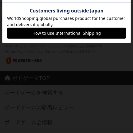
ザ・フラッフィー・ライト
44
PT
紹介文なし
0件の投稿
ふたつの城の物語
39
PT
紹介文あり
6件の投稿
※Apple、Apple のロゴ は、米国および他の国々で登録されたApple Inc.の商標です。
※App Store は、Apple Inc.のサービスマークです。
※Android は、グーグル インコーポレイテッドの商標または登録商標です。
※Google Play とそのロゴは、Google Inc.の商標または登録商標です。
ボドゲーマTOP
ボードゲームを検索する
ボードゲームの新着レビュー
ボードゲーム会情報