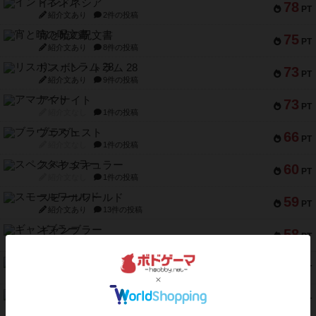
インドネシア
78
PT
紹介文あり
2件の投稿
宵と暁の呪文書
75
PT
紹介文あり
8件の投稿
リスボン・トラム 28
73
PT
紹介文あり
9件の投稿
アマナイト
73
PT
紹介文なし
1件の投稿
ブラヴェスト
66
PT
紹介文なし
1件の投稿
スペクタキュラー
60
PT
紹介文なし
1件の投稿
スモールワールド
59
PT
紹介文あり
13件の投稿
ギャンブラー
58
PT
紹介文なし
2件の投稿
Bitter End ブタペスト救出作戦
52
PT
紹介文なし
1件の投稿
ラピード
46
PT
紹介文なし
1件の投稿