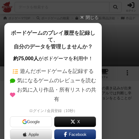
ログイン
閉じる
ボドゲーマTOP
ボードゲームの検索
スポッツの通販/商品詳細
作品デー
ボードゲームのプレイ履歴を記録し
て、
スポッツ
自分のデータを管理しませんか？
0件の掲示板
約75,000人
がボドゲーマを利用中！
遊んだボードゲームを記録する
9
7
78
トップ
画像
動画
レビュー
カフェ
気になるゲームのレビューを読む
ログインするとスポッツに関する掲示板の作成やコメントの書き込みが出来
お気に入り作品・所有リストの共
るようになります。ルールの疑問やエラッタ情報、マニュアルでは判断し辛
い曖昧な表記等について会員同士で自由にコミュニケーションをとることが
有
出来ます。
ログイン / 会員登録（10秒）
ログイン/無料会員登録
Google
X
Apple
Facebook
スポッツのトップに戻る