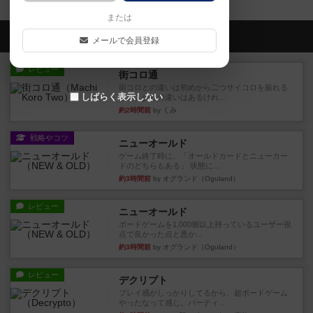
または
会員の新しい投稿
メールで会員登録
レビュー
街コロ通
街コロとの違いは初めから二つサイコロを振れる
しばらく表示しない
など、少しの違いはあるけれ...
約2時間前
by くみ
戦略やコツ
ニューオールド
ゲーム終了時に、「オールドカードとニューカー
ドのどちらもある」 状態に...
約3時間前
by オグランド（Oguland）
レビュー
ニューオールド
ボードゲームを1,000個以上持っているユーザー視
点で良かった点と悪か...
約3時間前
by オグランド（Oguland）
レビュー
デクリプト
プレイ感がしっかりしてるから、超ボードゲーム
やったなって感じ。パーティ...