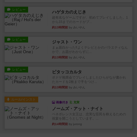
レビュー
ハゲタカのえじき
超有名なゲームですが、初めてプレイしました。1
から15までのカードがプ...
約13時間前
by みいやん
レビュー
ジャスト・ワン
まぁ面白かった‼️よくテレビとかのバラエティなん
かで、お題がわからずに...
約13時間前
by みいやん
レビュー
ピタッコカルタ
ボドゲ相席会でプレイしましたひらがなが書かれ
たカードを2枚まで手をつけ...
約13時間前
by みいやん
ルール/インスト
画像付き
充実
ノームズ・アット・ナイト
ベネボレンス女王は、忠実な臣民を称えるための
祝宴を開こうとしています。...
約14時間前
by jurong