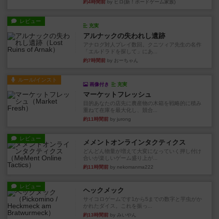
約4時間前
by ヒロ(新！ボードゲーム家族)
レビュー
充実
アルナックの失われし遺跡
アナログ対人プレイ数回。クニツィア先生の名作
「エルドラドを探して」にあ...
約7時間前
by おーちゃん
ルール/インスト
画像付き
充実
マーケットフレッシュ
目的あなたの店先に農産物の木箱を戦略的に積み
重ねて在庫を最大化し、競合...
約11時間前
by jurong
レビュー
メメントオンラインタクティクス
どんどん物量が増えて大変になっていく押し付け
合いが楽しいゲーム盛り上が...
約11時間前
by nekomanma222
レビュー
ヘックメック
サイコロゲームです1から5までの数字と芋虫がか
かれたダイス。これを振っ...
約13時間前
by みいやん