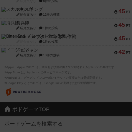
紹介文なし
8件の投稿
スカルキング
45
PT
紹介文あり
12件の投稿
海兵隊
45
PT
紹介文あり
1件の投稿
Bitter End ブタペスト救出作戦
45
PT
紹介文なし
1件の投稿
ドコジャン
42
PT
紹介文あり
10件の投稿
※Apple、Apple のロゴ は、米国および他の国々で登録されたApple Inc.の商標です。
※App Store は、Apple Inc.のサービスマークです。
※Android は、グーグル インコーポレイテッドの商標または登録商標です。
※Google Play とそのロゴは、Google Inc.の商標または登録商標です。
ボドゲーマTOP
ボードゲームを検索する