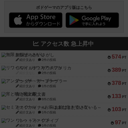
ボドゲーマのアプリ版はこちら
アクセス数 急上昇中
無限まちがいさがし
574
PT
紹介文あり
2件の投稿
リワイルド：サウスアメリカ
389
PT
紹介文なし
2件の投稿
アンダー・ザ・テーブラー
378
PT
紹介文あり
1件の投稿
宵と暁の呪文書
133
PT
紹介文あり
8件の投稿
セミファイナル ～お前はまだ生きている～
103
PT
紹介文あり
1件の投稿
ワン・トゥ・ファイブ
97
PT
紹介文あり
1件の投稿