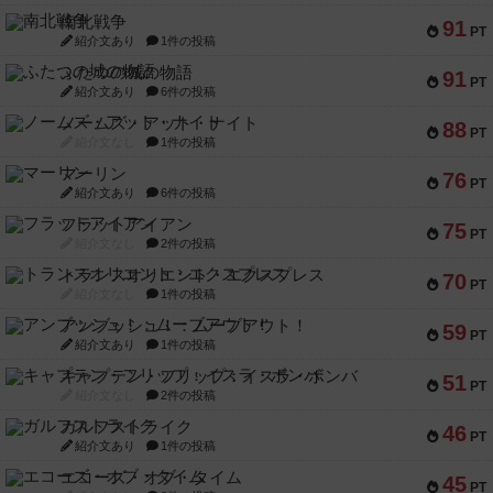
南北戦争
91
PT
紹介文あり
1件の投稿
ふたつの城の物語
91
PT
紹介文あり
6件の投稿
ノームズ・アット・ナイト
88
PT
紹介文なし
1件の投稿
マーリン
76
PT
紹介文あり
6件の投稿
フラットアイアン
75
PT
紹介文なし
2件の投稿
トランスオリエント・エクスプレス
70
PT
紹介文なし
1件の投稿
アンブッシュ！：ムーブアウト！
59
PT
紹介文あり
1件の投稿
キャプテン・フリップ：イスラ・ボンバ
51
PT
紹介文なし
2件の投稿
ガルフストライク
46
PT
紹介文あり
1件の投稿
エコーズ・オブ・タイム
45
PT