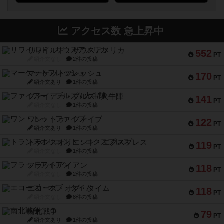
アクセス数 急上昇中
リワイルド：サウスアメリカ
552
PT
紹介文なし
2件の投稿
マーケットフレッシュ
170
PT
紹介文あり
1件の投稿
ファイアー・ブルズ / 火牛陣
141
PT
紹介文なし
1件の投稿
ワン・トゥ・ファイブ
122
PT
紹介文あり
1件の投稿
トランスオリエント・エクスプレス
119
PT
紹介文なし
1件の投稿
フラットアイアン
118
PT
紹介文なし
2件の投稿
エコーズ・オブ・タイム
118
PT
紹介文なし
8件の投稿
南北戦争
79
PT
紹介文あり
1件の投稿