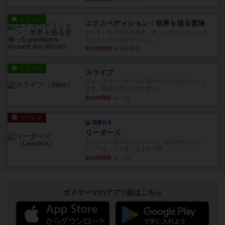
レビュー
エクスペディション：世界を巡る冒険
クラマー氏の不朽の名作。新しいボードゲームほ
どおもしろいはず？いいえ。...
約13時間前
by 田中昌平
レビュー
スライプ
メインコマ一つサブコマ四つでそれぞれプレイし
ます。動かし方はコマか壁に...
約13時間前
by くみ
リプレイ
画像付き
リーダーズ
久しぶりに取り出してプレイ。詰めきれなかっ
た…であっさり追い込まれて負...
約13時間前
by くみ
ボドゲーマのアプリ版はこちら