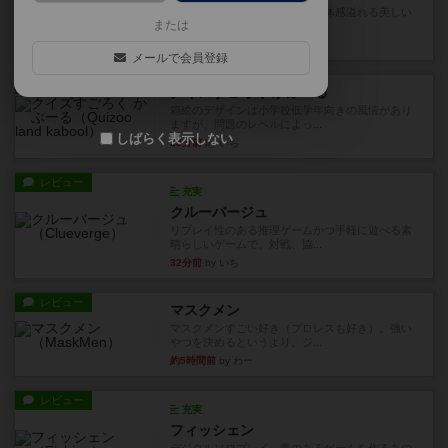
『ハーモニーズ』レビュー：立体感溢れる美しい
または
箱庭づくり。万人受けする良...
15分前
by ギャングスター
メールで会員登録
レビュー
クイズすごろく かぶーる
箱絵のデザインは小学校低学年向きの風情があり
ますが、問題のレベルによっ...
しばらく表示しない
23分前
by いち
レビュー
充実
クルーバージュ
リプレイ性のある推理ゲームかつ手軽に遊べる素
晴らしいゲームで、対戦、協...
32分前
by いち
レビュー
マスクメン
マスクメンすごい好き（プロレスも好き）。強い
やつを決めるというより、ジ...
約5時間前
by わー
レビュー
充実
フィッシェン