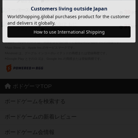
紹介文あり
1件の投稿
スーパーストア3000
39
PT
紹介文なし
1件の投稿
フリップ７：復讐心とともに
37
PT
紹介文なし
2件の投稿
※Apple、Apple のロゴ は、米国および他の国々で登録されたApple Inc.の商標です。
※App Store は、Apple Inc.のサービスマークです。
※Android は、グーグル インコーポレイテッドの商標または登録商標です。
※Google Play とそのロゴは、Google Inc.の商標または登録商標です。
ボドゲーマTOP
ボードゲームを検索する
ボードゲームの新着レビュー
ボードゲーム会情報