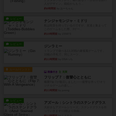
デジタルソロプレイ。毒のあるゲームを作るあの
人がデザイン。箱絵からもう...
約6時間前
by おーちゃん
レビュー
ナンジャモンジャ・ミドリ
私は吃音を持っているのですが、友達と集まって
このゲームをした際、3ゲー...
約10時間前
by 155973
レビュー
ジンラミー
トランプで遊べる2人対戦の麻雀風ゲームです。
10枚の手札で、同じスーツ...
約11時間前
by OSAっち
ルール/インスト
画像付き
充実
フリップ７：復讐心とともに
概要Flip 7が復活しました――復讐を伴って!オリ
ジナルゲームの楽し...
約11時間前
by jurong
レビュー
アズール：シントラのステンドグラス
大好きなアズールシリーズ。ステンドグラスを作
っていきます✨1部より自由...
約12時間前
by しんたろ