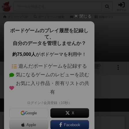
ログイン
閉じる
ボドゲーマTOP
ボードゲームの検索
スポークス
戦略やコツ
ボードゲームのプレイ履歴を記録し
て、
スポークス
自分のデータを管理しませんか？
0件の戦略やコツ
約75,000人
がボドゲーマを利用中！
遊んだボードゲームを記録する
1
1
トップ
画像
動画
レビュー
カフェ
気になるゲームのレビューを読む
お気に入り作品・所有リストの共
スポークスのトップに戻る
有
ログイン / 会員登録（10秒）
会員の新しい投稿
Google
X
レビュー
画像付き
充実
Apple
Facebook
ハーモニーズ