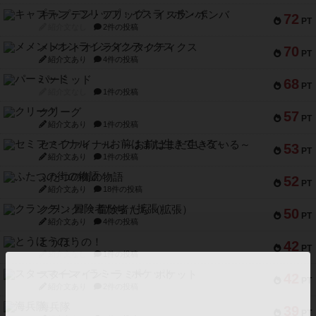
キャプテン・フリップ：イスラ・ボンバ
72
PT
紹介文なし
2件の投稿
メメントオンラインタクティクス
70
PT
紹介文あり
4件の投稿
パーミッド
68
PT
紹介文なし
1件の投稿
クリーグ
57
PT
紹介文あり
1件の投稿
セミファイナル ～お前はまだ生きている～
53
PT
紹介文あり
1件の投稿
ふたつの街の物語
52
PT
紹介文あり
18件の投稿
クランク! ：冒険者たち（拡張）
50
PT
紹介文あり
4件の投稿
とうほうの！
42
PT
紹介文なし
1件の投稿
スターマイン・ラミー ポケット
42
PT
紹介文あり
2件の投稿
海兵隊
39
PT