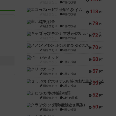
PT
紹介文なし
2件の投稿
エコーズ・オブ・タイム
118
PT
紹介文なし
8件の投稿
南北戦争
79
PT
紹介文あり
1件の投稿
キャプテン・フリップ：イスラ・ボンバ
72
PT
紹介文なし
2件の投稿
メメントオンラインタクティクス
70
PT
紹介文あり
4件の投稿
パーミッド
68
PT
紹介文なし
1件の投稿
クリーグ
57
PT
紹介文あり
1件の投稿
セミファイナル ～お前はまだ生きている～
53
PT
紹介文あり
1件の投稿
ふたつの街の物語
52
PT
紹介文あり
18件の投稿
クランク! ：冒険者たち（拡張）
50
PT
紹介文あり
4件の投稿