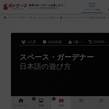
世界のボードゲームを楽しもう！
ボードゲーム専門の総合情報サイト
データベース
検
ボドゲーマTOP
ボードゲームの検索
スペース・ガーデナーの通販/商品詳細
1人用
10分前後
7歳～
2026年～
スペース・ガーデナー
日本語の遊び方
2
1
ゲーム
トップ
画像
動画
レビュー
店舗/
カフェ