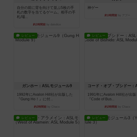
自分の前に背を向けて並ぶ5枚の手
神ゲー
札の数字を当てるゲーム。相手の手
約1時間前
by アプー
札/場...
約1時間前
by daisdice
レビュー
レビュー
ガンホー：ASLモジュール9
1992年にAvalon Hill社が出版した
1991年にAvalon Hill社が出
『Gung Ho！』に付...
『Code of Bus...
約2時間前
by Chaco
約2時間前
by Chaco
レビュー
レビュー