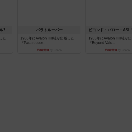
ル3
パラトルーパー
版した
1986年にAvalon Hill社が出版した
1985年にAvalon Hill社
『Paratrooper...
『Beyond Valo...
約3時間前
by Chaco
約3時間前
by Chaco