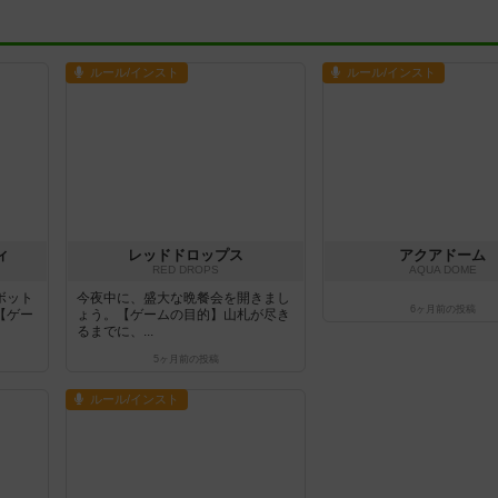
ルール/インスト
ルール/インスト
ィ
レッドドロップス
アクアドーム
RED DROPS
AQUA DOME
ボット
今夜中に、盛大な晩餐会を開きまし
6ヶ月前
の投稿
【ゲー
ょう。【ゲームの目的】山札が尽き
るまでに、...
5ヶ月前
の投稿
ルール/インスト