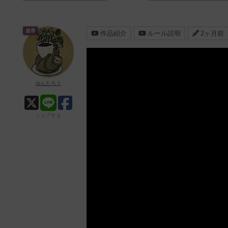
皇帝
作品紹介
ルール説明
2ヶ月前
ゆんたろう
シェアする