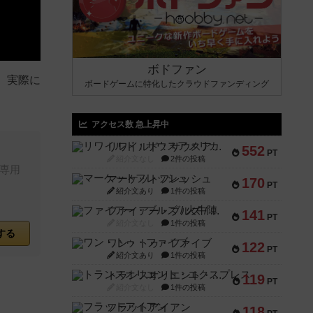
ボドファン
、実際に
ボードゲームに特化したクラウドファンディング
アクセス数 急上昇中
リワイルド：サウスアメリカ
552
PT
紹介文なし
2件の投稿
専用
マーケットフレッシュ
170
PT
紹介文あり
1件の投稿
ファイアー・ブルズ / 火牛陣
141
PT
紹介文なし
1件の投稿
する
ワン・トゥ・ファイブ
122
PT
紹介文あり
1件の投稿
トランスオリエント・エクスプレス
119
PT
紹介文なし
1件の投稿
フラットアイアン
118