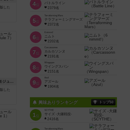
4
バトルライン
位
が出版した
2379名
Terraforming Mars
5
テラフォーミングマーズ
位
2372名
6 nimmt!
6
ニムト
位
2202名
Carcassonne
7
カルカソンヌ
位
2191名
Wingspan
8
ウイングスパン
位
2151名
Azul
ホロウレギオンズ：ASLモジュール7
9
アズール
位
1904名
が出版した
興味ありランキング
トップ50
SCYTHE
1
サイズ -大鎌戦役-
位
2416名
Terraforming Mars