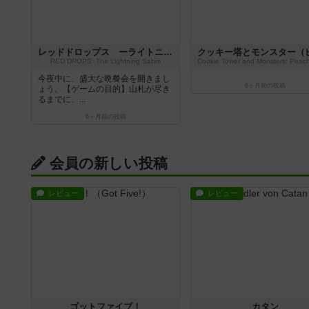
レッドドロップス ーライトニング・サーベルー
RED DROPS: The Lightning Sabre
今夜中に、盛大な晩餐会を開きまし
6ヶ月前
の投稿
ょう。【ゲームの目的】山札が尽き
るまでに、...
6ヶ月前
の投稿
会員の新しい投稿
レビュー
レビュー
ゴットファイブ！
カタン