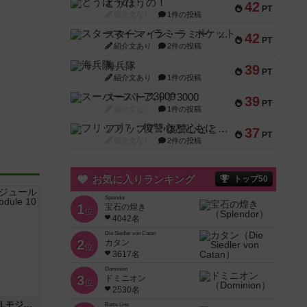
とうほうの！
42
PT
紹介文なし
1件の投稿
スターマイン・ラミー ポケット
42
PT
紹介文あり
2件の投稿
海兵隊
39
PT
紹介文あり
1件の投稿
スーパーストア3000
39
PT
紹介文なし
1件の投稿
フリップ７：復讐心とともに
37
PT
紹介文なし
2件の投稿
お気に入りランキング
トップ50
Splendor
1
宝石の煌き
位
4042名
Die Siedler von Catan
2
カタン
位
3617名
Dominion
3
ドミニオン
位
2530名
クロワ・ド・ゲール：ASLモジュール10
Battle Line