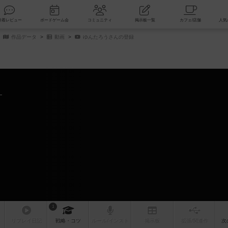
索
新着レビュー
ボードゲーム会
コミュニティ
掲示板一覧
作品データ
動画
ゆんたろうさんの登録
1
リプレイ
日記
戦略
・コツ
ルール
/インスト
掲示板
拡張/関連
作
次