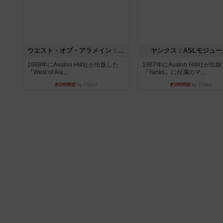
ウエスト・オブ・アラメイン：ASLモジュール5
ヤンクス：ASLモジュー
1988年にAvalon Hill社が出版した
1987年にAvalon Hill社が出
『West of Ala...
『Yanks』に付属のマ...
約3時間前
by Chaco
約3時間前
by Chaco