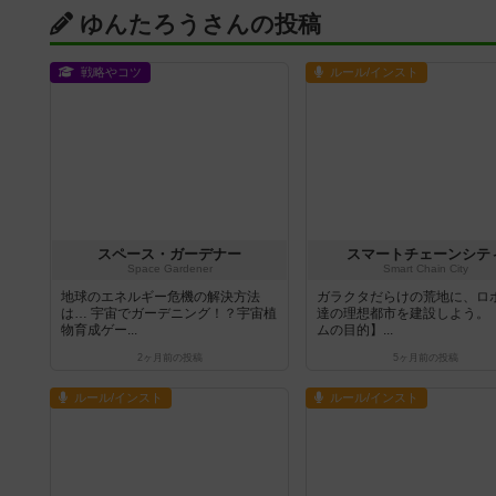
ゆんたろうさんの投稿
戦略やコツ
ルール/インスト
スペース・ガーデナー
スマートチェーンシテ
Space Gardener
Smart Chain City
地球のエネルギー危機の解決方法
ガラクタだらけの荒地に、ロ
は… 宇宙でガーデニング！？宇宙植
達の理想都市を建設しよう。
物育成ゲー...
ムの目的】...
2ヶ月前
の投稿
5ヶ月前
の投稿
ルール/インスト
ルール/インスト