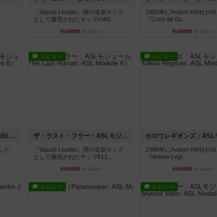
『Squad Leader』用の追加マップ
1992年にAvalon Hill社
として発売されたマップの#9...
『Croix de Gu...
約2時間前
by Chaco
約2時間前
by Chaco
レビュー
レビュー
コード・オブ・ブシドー：ASLモジュール8
ザ・ラスト・フラー：ASLモジュール6
版した
『Squad Leader』用の追加マップ
1989年にAvalon Hill社
として発売されたマップ#11...
『Hollow Legi...
約3時間前
by Chaco
約3時間前
by Chaco
レビュー
レビュー