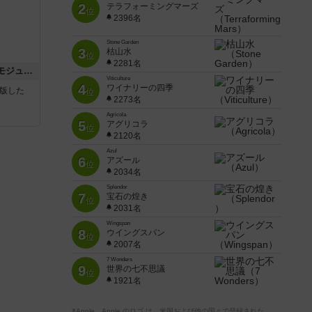
2
テラフォーミングマーズ
位
2396名
Stone Garden
3
枯山水
位
2281名
ビヨンド・バロー：ASLモジュール1
Viticulture
4
ワイナリーの四季
が出版した
位
2273名
Agricola
5
アグリコラ
位
2120名
Azul
6
アズール
位
2034名
Splendor
7
宝石の煌き
位
2031名
Wingspan
8
ウイングスパン
位
2007名
7 Wonders
9
世界の七不思議
位
1921名
※Apple、Apple のロゴ は、米国および他の国々で登録された