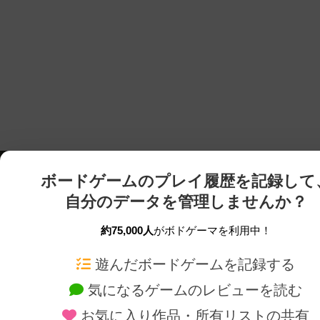
ボードゲームのプレイ履歴を記録して
自分のデータを管理しませんか？
約75,000人
がボドゲーマを利用中！
ボドゲーマTOP
ボードゲーム通販
遊んだボードゲームを記録する
気になるゲームのレビューを読む
ボードゲームを検索する
新作・再入荷情報
お気に入り作品・所有リストの共有
ボードゲームの新着レビュー
定番ボードゲームの通販