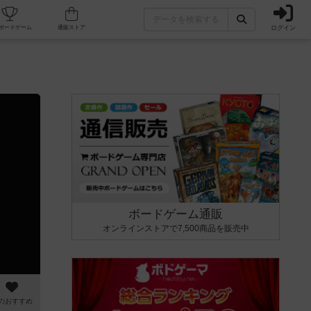
ログイン
カフェ/店舗
人気ボードゲーム
通販ストア
ボードゲーム通販
オンラインストアで7,500商品を販売中
のおすすめ