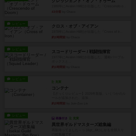
クレッシェンド・オブ・ドゥーム
1980年にAvalon Hill社が出版した『Crescendo o...
43分前
by Chaco
レビュー
クロス・オブ・アイアン
1978年にAvalon Hill社が出版した『Cross of Ir...
約1時間前
by Chaco
レビュー
スコードリーダー / 戦闘指揮官
1977年にAvalon Hill社が出版した、通称パープル
ボックスと...
約1時間前
by Chaco
レビュー
充実
コンテナ
【ざっくりレビュー】2026年新版、いくつかのル
ールが追加された。追加...
約2時間前
by Juin-Zuo Lin
レビュー
画像付き
充実
異世界ギルドマスターズ総集編
再販待ってました～っ (&gt;_&lt;)しかも全部入り
の総集編です...