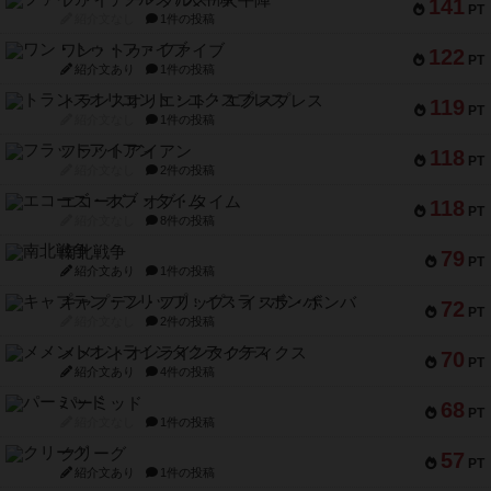
141
PT
紹介文なし
1件の投稿
ワン・トゥ・ファイブ
122
PT
紹介文あり
1件の投稿
トランスオリエント・エクスプレス
119
PT
紹介文なし
1件の投稿
フラットアイアン
118
PT
紹介文なし
2件の投稿
エコーズ・オブ・タイム
118
PT
紹介文なし
8件の投稿
南北戦争
79
PT
紹介文あり
1件の投稿
キャプテン・フリップ：イスラ・ボンバ
72
PT
紹介文なし
2件の投稿
メメントオンラインタクティクス
70
PT
紹介文あり
4件の投稿
パーミッド
68
PT
紹介文なし
1件の投稿
クリーグ
57
PT
紹介文あり
1件の投稿