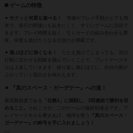
◼️ ゲームの特徴
⚫︎
サクッと何度も遊べる！
準備やプレイ手順がとても簡
単で、進行の間違いも起きにくく、すぐにゲームに没頭で
きます。プレイ時間も短く、引くカードの組み合わせも豊
富。何度も遊びたくなる仕掛けが満載です。
⚫︎
遊ぶほどに強くなる！
たとえ負けてしまっても、次の
行動に活かせる戦略を掴んでいくことで、プレイヤースキ
ルは上達していきます。繰り返し挑むほどに、自分の腕が
上がっていく面白さを味わえます。
⚫︎
『真のスペース・ガーデナー』への道！
最高難易度である
「任務3」に挑戦し、3回連続で勝利を収
めること。
それこそが、このゲームの最終到達点です。プ
レイヤースキルを磨きあげ、地球を救う
『真のスペース・
ガーデナー』の称号を手に入れましょう！