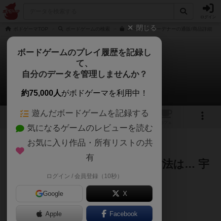
ログイン
閉じる
ボドゲーマTOP
ボードゲームの検索
スペース・ガーデナーの通販/商品詳細
ボードゲームのプレイ履歴を記録し
て、
スペース・ガーデナー
自分のデータを管理しませんか？
ゆんたろうさんの戦略やコツ
約75,000人
がボドゲーマを利用中！
遊んだボードゲームを記録する
2
1
トップ
画像
動画
レビュー
カフェ
気になるゲームのレビューを読む
お気に入り作品・所有リストの共
94名
0名
1
2ヶ月前
有
地球のエネルギー危機の解決方法は… 宇
ログイン / 会員登録（10秒）
宙でガーデニング！？
Google
X
Apple
Facebook