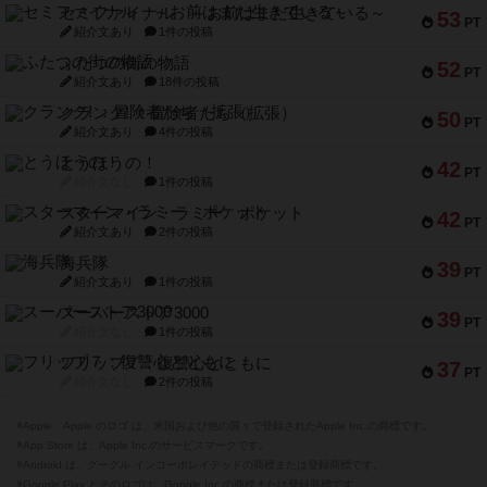
セミファイナル ～お前はまだ生きている～
53
PT
紹介文あり
1件の投稿
ふたつの街の物語
52
PT
紹介文あり
18件の投稿
クランク! ：冒険者たち（拡張）
50
PT
紹介文あり
4件の投稿
とうほうの！
42
PT
紹介文なし
1件の投稿
スターマイン・ラミー ポケット
42
PT
紹介文あり
2件の投稿
海兵隊
39
PT
紹介文あり
1件の投稿
スーパーストア3000
39
PT
紹介文なし
1件の投稿
フリップ７：復讐心とともに
37
PT
紹介文なし
2件の投稿
※Apple、Apple のロゴ は、米国および他の国々で登録されたApple Inc.の商標です。
※App Store は、Apple Inc.のサービスマークです。
※Android は、グーグル インコーポレイテッドの商標または登録商標です。
※Google Play とそのロゴは、Google Inc.の商標または登録商標です。