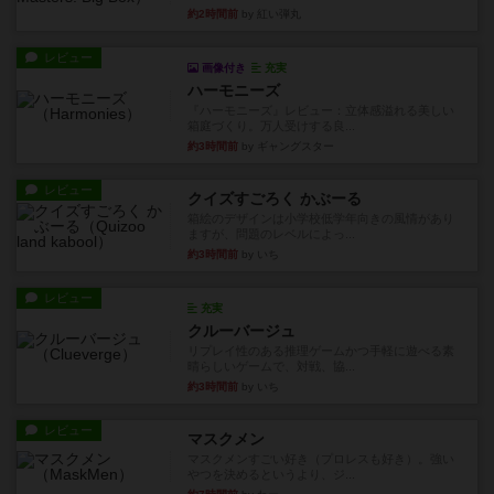
約2時間前
by 紅い弾丸
レビュー
画像付き
充実
ハーモニーズ
『ハーモニーズ』レビュー：立体感溢れる美しい
箱庭づくり。万人受けする良...
約3時間前
by ギャングスター
レビュー
クイズすごろく かぶーる
箱絵のデザインは小学校低学年向きの風情があり
ますが、問題のレベルによっ...
約3時間前
by いち
レビュー
充実
クルーバージュ
リプレイ性のある推理ゲームかつ手軽に遊べる素
晴らしいゲームで、対戦、協...
約3時間前
by いち
レビュー
マスクメン
マスクメンすごい好き（プロレスも好き）。強い
やつを決めるというより、ジ...