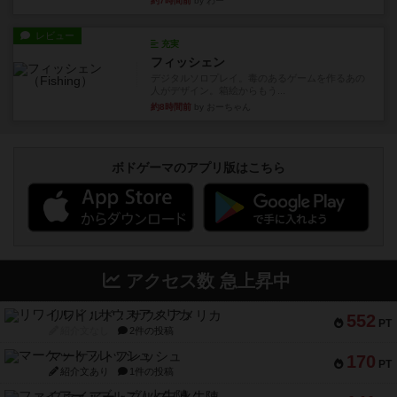
約7時間前
by わー
レビュー
充実
フィッシェン
デジタルソロプレイ。毒のあるゲームを作るあの
人がデザイン。箱絵からもう...
約8時間前
by おーちゃん
ボドゲーマのアプリ版はこちら
アクセス数 急上昇中
リワイルド：サウスアメリカ
552
PT
紹介文なし
2件の投稿
マーケットフレッシュ
170
PT
紹介文あり
1件の投稿
ファイアー・ブルズ / 火牛陣