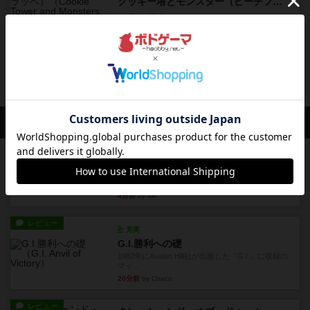
クッキー塔とモンスター（ピーチフラッペ）
6ヶ月前
の投稿
ルール/インスト
画像付き
クッキー塔とモンスター（カプチーノフレーム）
6ヶ月前
の投稿
会員の新しい投稿
レビュー
ドミニオン：海辺
ドミニオン拡張第３弾で、主に持続カードが追加
されます。今弾以前のドミニ...
4分前
by aki
レビュー
充実
G.I.勝利への礎
1982年にAvalon Hill社が出版した『G.I.』に収録の
マッ...
20分前
by Chaco
レビュー