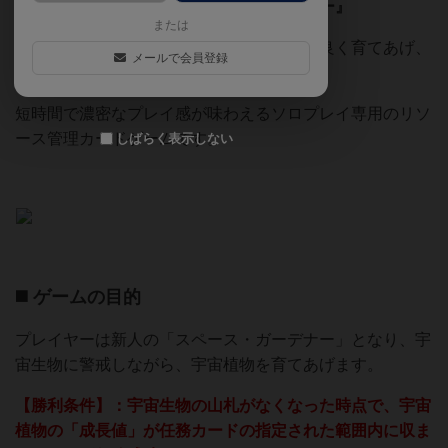
宇宙植物育成ゲーム
『スペース・ガーデナー』
または
莫大な電力を生み出す宇宙植物をバランス良く育てあげ、
メールで会員登録
地球の未来を支えましょう！
短時間で濃密なプレイ感が味わえるソロプレイ専用のリソ
ース管理カードゲームです。
しばらく表示しない
◼️ ゲームの目的
プレイヤーは新人の「スペース・ガーデナー」となり、宇
宙生物に警戒しながら、宇宙植物を育てあげます。
【勝利条件】：宇宙生物の山札がなくなった時点で、宇宙
植物の「成長値」が任務カードの指定された範囲内に収ま