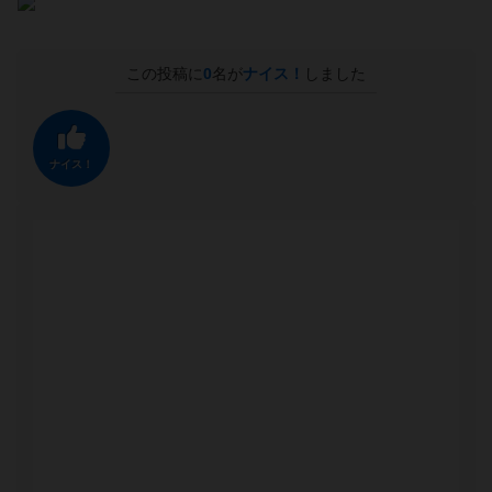
この投稿に
0
名が
ナイス！
しました
ナイス！