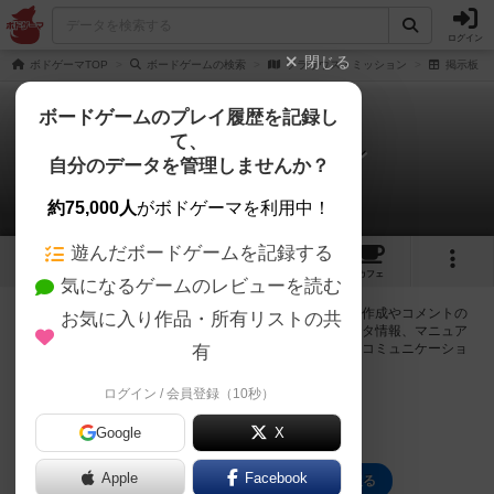
ログイン
閉じる
ボドゲーマTOP
ボードゲームの検索
ソラリウス・ミッション
掲示板
ボードゲームのプレイ履歴を記録し
て、
ソラリウス・ミッション
自分のデータを管理しませんか？
0件の掲示板
約75,000人
がボドゲーマを利用中！
遊んだボードゲームを記録する
1
3
トップ
画像
動画
レビュー
カフェ
気になるゲームのレビューを読む
ログインするとソラリウス・ミッションに関する掲示板の作成やコメントの
お気に入り作品・所有リストの共
書き込みが出来るようになります。ルールの疑問やエラッタ情報、マニュア
ルでは判断し辛い曖昧な表記等について会員同士で自由にコミュニケーショ
有
ンをとることが出来ます。
ログイン / 会員登録（10秒）
ログイン/無料会員登録
Google
X
Apple
Facebook
ソラリウス・ミッションのトップに戻る