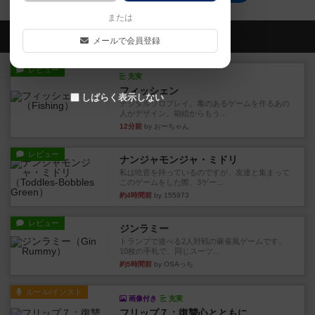
または
会員の新しい投稿
メールで会員登録
レビュー
充実
フィッシェン
しばらく表示しない
デジタルソロプレイ。毒のあるゲームを作るあの
人がデザイン。箱絵からもう...
12分前
by おーちゃん
レビュー
ナンジャモンジャ・ミドリ
私は吃音を持っているのですが、友達と集まって
このゲームをした際、3ゲー...
約4時間前
by 155973
レビュー
ジンラミー
トランプで遊べる2人対戦の麻雀風ゲームです。
10枚の手札で、同じスーツ...
約5時間前
by OSAっち
ルール/インスト
画像付き
充実
フリップ７：復讐心とともに