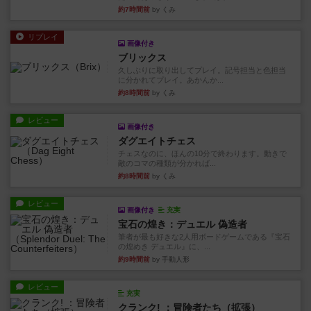
約7時間前
by くみ
リプレイ
画像付き
ブリックス
久しぶりに取り出してプレイ。記号担当と色担当
に分かれてプレイ。あかんか...
約8時間前
by くみ
レビュー
画像付き
ダグエイトチェス
チェスなのに、ほんの10分で終わります。動きで
敵のコマの種類が分かれば...
約8時間前
by くみ
レビュー
画像付き
充実
宝石の煌き：デュエル 偽造者
筆者が最も好きな2人用ボードゲームである『宝石
の煌めき デュエル』に、...
約9時間前
by 手動人形
レビュー
充実
クランク! ：冒険者たち（拡張）