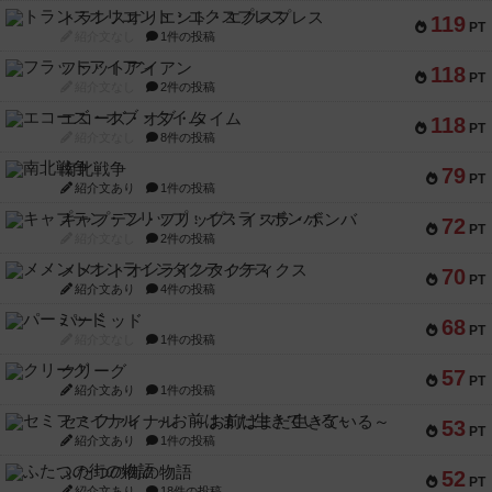
トランスオリエント・エクスプレス
119
PT
紹介文なし
1件の投稿
フラットアイアン
118
PT
紹介文なし
2件の投稿
エコーズ・オブ・タイム
118
PT
紹介文なし
8件の投稿
南北戦争
79
PT
紹介文あり
1件の投稿
キャプテン・フリップ：イスラ・ボンバ
72
PT
紹介文なし
2件の投稿
メメントオンラインタクティクス
70
PT
紹介文あり
4件の投稿
パーミッド
68
PT
紹介文なし
1件の投稿
クリーグ
57
PT
紹介文あり
1件の投稿
セミファイナル ～お前はまだ生きている～
53
PT
紹介文あり
1件の投稿
ふたつの街の物語
52
PT
紹介文あり
18件の投稿