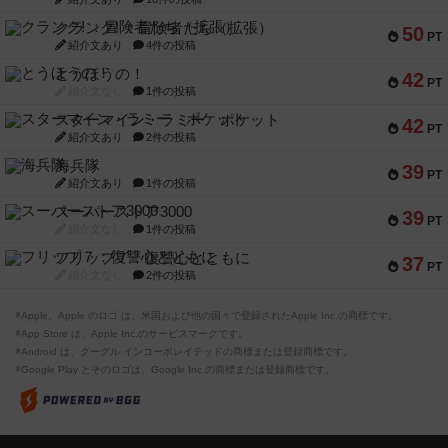
クランク! ：冒険者たち（拡張）
50
PT
紹介文あり
4件の投稿
とうほうの！
42
PT
紹介文なし
1件の投稿
スターマイン・ラミー ポケット
42
PT
紹介文あり
2件の投稿
海兵隊
39
PT
紹介文あり
1件の投稿
スーパーストア3000
39
PT
紹介文なし
1件の投稿
フリップ７：復讐心とともに
37
PT
紹介文なし
2件の投稿
※Apple、Apple のロゴ は、米国および他の国々で登録されたApple Inc.の商標です。
※App Store は、Apple Inc.のサービスマークです。
※Android は、グーグル インコーポレイテッドの商標または登録商標です。
※Google Play とそのロゴは、Google Inc.の商標または登録商標です。