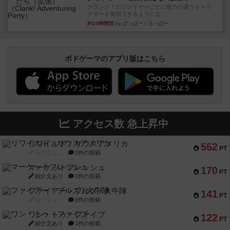
クランク！のプレイヤーごとに能力の違うキャラ
クターを使用できるようにな...
約10時間前
by ぽっぽーくるっぽー
ボドゲーマのアプリ版はこちら
アクセス数 急上昇中
リワイルド：サウスアメリカ
552
PT
紹介文なし
2件の投稿
マーケットフレッシュ
170
PT
紹介文あり
1件の投稿
ファイアー・ブルズ / 火牛陣
141
PT
紹介文なし
1件の投稿
ワン・トゥ・ファイブ
122
PT
紹介文あり
1件の投稿