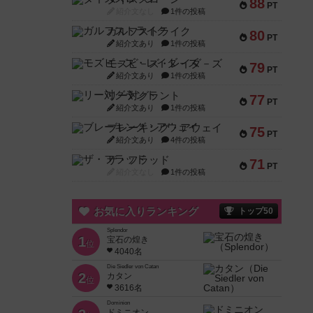
88
PT
紹介文なし
1件の投稿
ガルフストライク
80
PT
紹介文あり
1件の投稿
モズビ－ズ・レイダ－ズ
79
PT
紹介文あり
1件の投稿
リー対グラント
77
PT
紹介文あり
1件の投稿
ブレーキング・アウェイ
75
PT
紹介文あり
4件の投稿
ザ・フラッド
71
PT
紹介文なし
1件の投稿
お気に入りランキング
トップ50
Splendor
1
宝石の煌き
位
4040名
Die Siedler von Catan
2
カタン
位
3616名
Dominion
ドミニオン