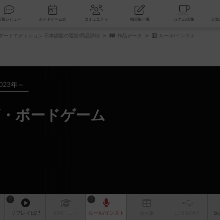
索
新着レビュー
ボードゲーム会
コミュニティ
掲示板一覧
ame スタンダードエディション 日本語版の通販/商品詳細
作品データ
ルール/インスト
023年～
ザ・ボードゲーム
3
2
リプレイ
日記
戦略
・コツ
ルール
/インスト
掲示板
拡張/関連
作
次