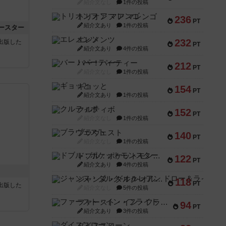
紹介文なし
1件の投稿
トリオンフ ア マレンゴ
236
PT
紹介文あり
1件の投稿
ースター
エレメンツ
232
sが出版した
PT
紹介文あり
4件の投稿
バー！パーティー
212
PT
紹介文なし
1件の投稿
ギョッと
154
PT
紹介文あり
1件の投稿
クルティボ
152
PT
紹介文なし
1件の投稿
ブラヴェスト
140
PT
紹介文なし
1件の投稿
ドブル：ポケットモンスター
122
PT
紹介文あり
4件の投稿
ジャンヌ・ダルク-オルレアン ドロー＆ライト
118
PT
sが出版した
紹介文なし
5件の投稿
ファースト・イン・フライト
94
PT
紹介文あり
3件の投稿
ダイススローン