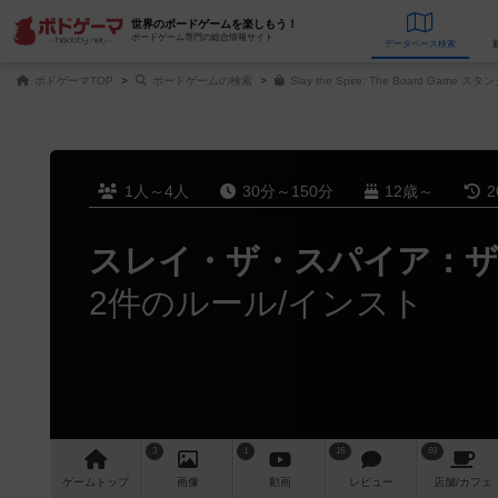
世界のボードゲームを楽しもう！
ボードゲーム専門の総合情報サイト
データベース
検
ボドゲーマTOP
ボードゲームの検索
Slay the Spire: The Board G
1人～4人
30分～150分
12歳～
2
スレイ・ザ・スパイア：
2件のルール/インスト
3
1
16
69
ゲーム
トップ
画像
動画
レビュー
店舗/
カフェ