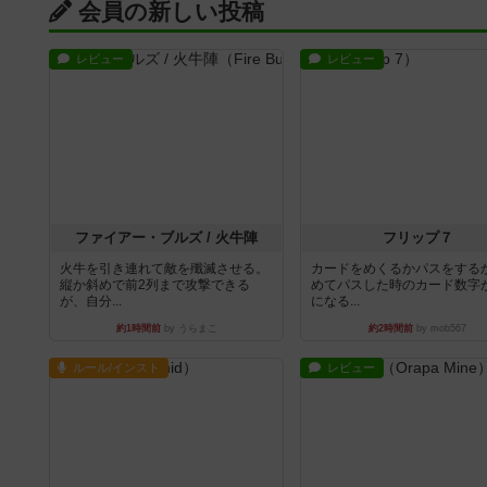
会員の新しい投稿
レビュー
レビュー
ファイアー・ブルズ / 火牛陣
フリップ７
火牛を引き連れて敵を殲滅させる。
カードをめくるかパスをする
縦か斜めで前2列まで攻撃できる
めてパスした時のカード数字
が、自分...
になる...
約1時間前
by うらまこ
約2時間前
by mob567
ルール/インスト
レビュー