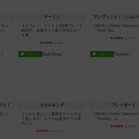
マーリン
アンブッシュ！：シルバ
オラパ
４人プレイ。インスト1時間プレイ2
1987年にVictory Game
まし
時間半。結構ダイス運と手札のカー
『Silver Sta...
ド運...
約3時間前
by Chaco
約3時間前
by oliber
レビュー
レビュー
ウト！
スカルキング
プレイボーイ
出版した
とにかく楽しい！最高のゲームでは
1986年にVictory Game
と思います。ルールは多少ゲーム慣
『Playboy』は、...
れした...
約4時間前
by Chaco
約4時間前
by ジェイとと