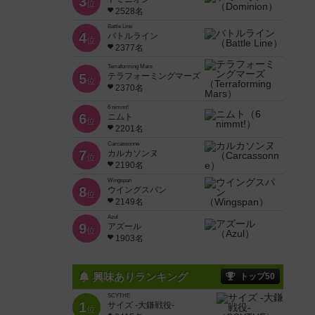
3
位
2528名
Battle Line
4
バトルライン
位
2377名
Terraforming Mars
5
テラフォーミングマーズ
位
2370名
6 nimmt!
6
ニムト
位
2201名
Carcassonne
7
カルカソンヌ
位
2190名
Wingspan
8
ウイングスパン
位
2149名
Azul
9
アズール
位
1903名
興味ありランキング
トップ50
SCYTHE
1
サイズ -大鎌戦役-
位