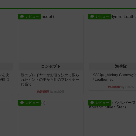
レビュー
レビュー
コンセプト
海兵隊
かを決
親のプレイヤーがお題を決めて限ら
1988年にVictory Game
が得点
れたヒントの中から他のプレイヤー
『Leathernec...
に当て...
約2時間前
by Chaco
約2時間前
by mob567
レビュー
レビュー