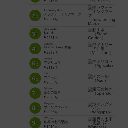
2415名
Terraforming Mars
2
テラフォーミングマーズ
位
2394名
Stone Garden
3
枯山水
位
2281名
Viticulture
4
ワイナリーの四季
位
2272名
Agricola
5
アグリコラ
位
2119名
Azul
6
アズール
位
2035名
Splendor
7
宝石の煌き
位
2028名
Wingspan
8
ウイングスパン
位
2006名
7 Wonders
9
世界の七不思議
位
1919名