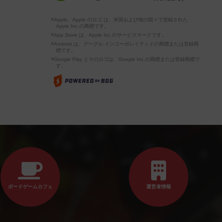
※Apple、Apple のロゴ は、米国および他の国々で登録された
Apple Inc.の商標です。
※App Store は、Apple Inc.のサービスマークです。
※Android は、グーグル インコーポレイテッドの商標または登録商
標です。
※Google Play とそのロゴは、Google Inc.の商標または登録商標で
す。
ボードゲームカフェ
運営者情報