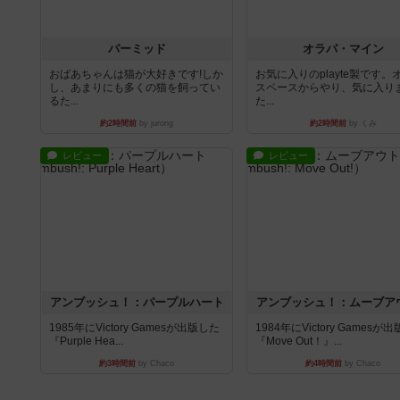
パーミッド
オラパ・マイン
おばあちゃんは猫が大好きです!しか
お気に入りのplayte製です。
し、あまりにも多くの猫を飼ってい
スペースからやり、気に入り
るた...
た...
約2時間前
by jurong
約2時間前
by くみ
レビュー
レビュー
アンブッシュ！：パープルハート
アンブッシュ！：ムーブア
1985年にVictory Gamesが出版した
1984年にVictory Gamesが
『Purple Hea...
『Move Out！』...
約3時間前
by Chaco
約4時間前
by Chaco