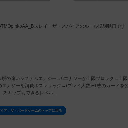
D8?si=9wm3TMOpInkoAA_Bスレイ・ザ・スパイアのルール説明動画です
ドゲーム版の違いシステムエナジー→6エナジーが上限ブロック→上限
のエナジーを消費ボスレリック→(プレイ人数)+1枚のカードを
スキップもできるレベル...
パイア：ザ・ボードゲームのトップに戻る