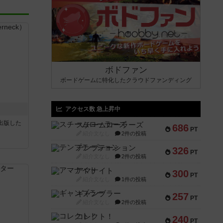
ボドファン
ボードゲームに特化したクラウドファンディング
アクセス数 急上昇中
sが出版した
スチームローラーズ
686
PT
紹介文なし
2件の投稿
テンプテーション
326
PT
紹介文なし
2件の投稿
アマナイト
300
PT
紹介文なし
1件の投稿
ギャンブラー
257
PT
紹介文なし
2件の投稿
コレクト！
240
PT