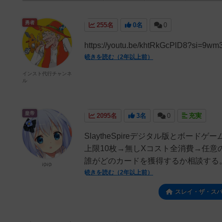
勇者
255名
0名
0
https://youtu.be/khtRkGcPl
続きを読む（2年以上前）
インスト代行チャンネ
ル
皇帝
2095名
3名
0
充実
SlaytheSpireデジタル版とボー
上限10枚→無しXコスト全消費→任意
誰がどのカードを獲得するか相談する。
ゆゆ
続きを読む（2年以上前）
スレイ・ザ・ス