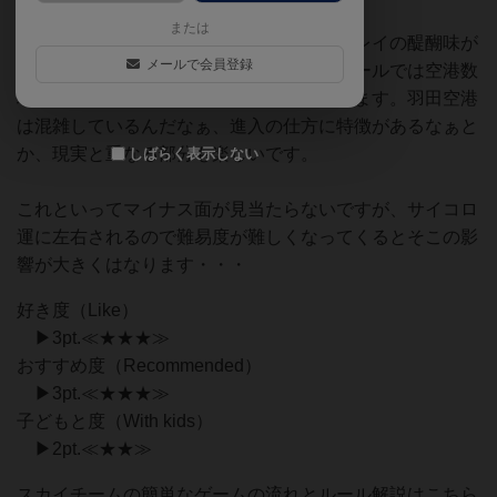
形式の面白いボードゲームです！
または
わずか７ラウンドのなかにギュッと協力プレイの醍醐味が
メールで会員登録
詰まっています。初回プレイ以降、上級ルールでは空港数
増え、新たな要素も加わり、何度も楽しめます。羽田空港
は混雑しているんだなぁ、進入の仕方に特徴があるなぁと
か、現実と重なる部分も楽しいです。
しばらく表示しない
これといってマイナス面が見当たらないですが、サイコロ
運に左右されるので難易度が難しくなってくるとそこの影
響が大きくはなります・・・
好き度（Like）
▶3pt.≪★★★≫
おすすめ度（Recommended）
▶3pt.≪★★★≫
子どもと度（With kids）
▶2pt.≪★★≫
スカイチームの簡単なゲームの流れとルール解説はこちら