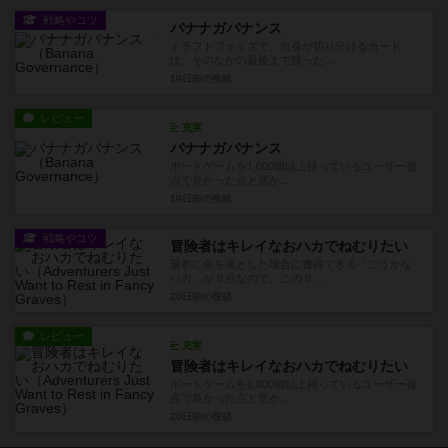
戦略やコツ
バナナガバナンス
ドラフトフェイズで、自身が切り分けるカード
は、そのなかの最後まで残った...
19日前
の投稿
レビュー
充実
バナナガバナンス
ボードゲームを1,000個以上持っているユーザー視
点で良かった点と悪か...
19日前
の投稿
戦略やコツ
冒険者はキレイなおハカでねむりたい
最初に命を落とした場合に獲得できる「ごうかな
ハカ」が９点なので、この９...
20日前
の投稿
レビュー
充実
冒険者はキレイなおハカでねむりたい
ボードゲームを1,000個以上持っているユーザー視
点で良かった点と悪か...
20日前
の投稿