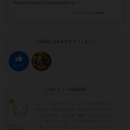
この投稿に
1
名が
ナイス！
しました
ナイス！
このレビューの投稿者
神
ボードゲームデザイナー:ゲムマ2023大賞受賞！、
CMONにて海外版出版等、多数制作 フォアシュピ
ール共同代表 ＜主な活動> ◆"あそびつながるカフ
ェ"：単日はもちろん、100人規模の1泊2日イベン
オグランド
ト等、ボードゲーム、カードゲーム、アナログゲー
（Oguland）