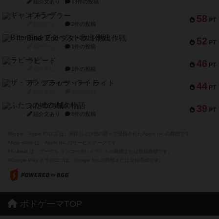
紹介文あり
13件の投稿
ギャンブラー
58
PT
紹介文なし
2件の投稿
Bitter End ブタペスト救出作戦
52
PT
紹介文なし
1件の投稿
ラピード
46
PT
紹介文なし
1件の投稿
ザ・フラッフィー・ライト
44
PT
紹介文なし
0件の投稿
ふたつの城の物語
39
PT
紹介文あり
6件の投稿
※Apple、Apple のロゴ は、米国および他の国々で登録されたApple Inc.の商標です。
※App Store は、Apple Inc.のサービスマークです。
※Android は、グーグル インコーポレイテッドの商標または登録商標です。
※Google Play とそのロゴは、Google Inc.の商標または登録商標です。
ボドゲーマTOP