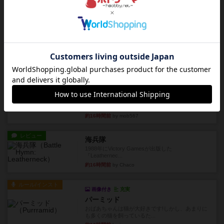
火牛を引き連れて敵を殲滅させる。縦か斜めで前2
列まで攻撃できるが、自分...
約16時間前
by うらまこ
レビュー
フリップ７
カードをめくるかパスをするかを決めてパスした
時のカード数字が得点になる...
約16時間前
by mob567
レビュー
コンセプト
親のプレイヤーがお題を決めて限られたヒントの
中から他のプレイヤーに当て...
約16時間前
by mob567
レビュー
海兵隊
1988年にVictory Gamesが出版した
『Leathernec...
約16時間前
by Chaco
ルール/インスト
画像付き
充実
パーミッド
おばあちゃんは猫が大好きです!しかし、あまりに
も多くの猫を飼っているた...