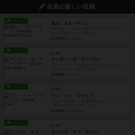
会員の新しい投稿
レビュー
花火：スターマイン
自分のカードは見えず他のプレイヤーのカードが
見える状態でカードを教えた...
約1時間前
by mob567
レビュー
充実
アンダー・ザ・テーブラー
笑えるバカゲームを集めているライトゲーマーと
してのレビューです。正体隠...
約3時間前
by toyota
レビュー
充実
ワン・トゥ・ファイブ
とにかくお手軽にすき間時間をうめるゲームとし
て重宝するゲームです。いわ...
約5時間前
by nabekoh
レビュー
充実
エコーズ・オブ・タイム