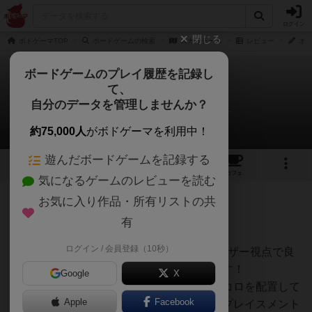
ログイン
閉じる
ボドゲーマTOP
ボードゲームの検索
スカイチーム
レビュー
オグ
ボードゲームのプレイ履歴を記録し
て、
スカイチーム
自分のデータを管理しませんか？
オグランド（Oguland）さんのレビュー
約75,000人
がボドゲーマを利用中！
遊んだボードゲームを記録する
5
1
21
158
トップ
画像
動画
レビュー
カフェ
気になるゲームのレビューを読む
お気に入り作品・所有リストの共
1320名
1名
1年以上前
有
ログイン / 会員登録（10秒）
ボードゲームを1,000個以上持っているユーザー視点で良
かった点と悪かった点の両面から紹介します！
Google
X
スカイチームは、２人で協力しながらサイコロを配置して
Apple
Facebook
該当するアクションを処理していくダイスプレイスメント