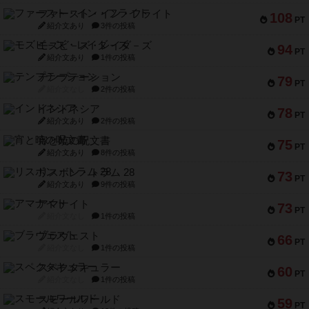
ファースト・イン・フライト
108
PT
紹介文あり
3件の投稿
モズビ－ズ・レイダ－ズ
94
PT
紹介文あり
1件の投稿
テンプテーション
79
PT
紹介文なし
2件の投稿
インドネシア
78
PT
紹介文あり
2件の投稿
宵と暁の呪文書
75
PT
紹介文あり
8件の投稿
リスボン・トラム 28
73
PT
紹介文あり
9件の投稿
アマナイト
73
PT
紹介文なし
1件の投稿
ブラヴェスト
66
PT
紹介文なし
1件の投稿
スペクタキュラー
60
PT
紹介文なし
1件の投稿
スモールワールド
59
PT