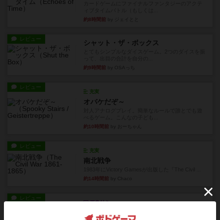
カードゲームにファイナルファンタジーのアクテ
ィブタイムバトル（もしくは...
約8時間前
by ジェイとと
レビュー
シャット・ザ・ボックス
とてもシンプルなダイスゲーム。2つのダイスを振
って、出目の合計を自分の...
約9時間前
by OSAっち
レビュー
充実
オバケだぞ～
対人アナログプレイ。簡単なルールで誰とでも遊
べるゲーム。こんなの子ども...
約10時間前
by おーちゃん
レビュー
充実
南北戦争
1983年にVictory Gamesが出版した『The Civil ...
約14時間前
by Chaco
レビュー
画像付き
ファイアー・ブルズ / 火牛陣