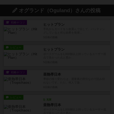
オグランド（Oguland）さんの投稿
戦略やコツ
ヒットプラン
手札からカードを１枚選んで出して、バッティン
グしていると何も効果を発揮...
5日前
の投稿
レビュー
ヒットプラン
ボードゲームを1,000個以上持っているユーザー視
点で良かった点と悪か...
5日前
の投稿
戦略やコツ
亜熱帯日本
季節の移り変わりは、運要素の部分なので読み切
れないです。ただ、何人で遊...
6日前
の投稿
レビュー
充実
亜熱帯日本
ボードゲームを1,000個以上持っているユーザー視
点で良かった点と悪か...