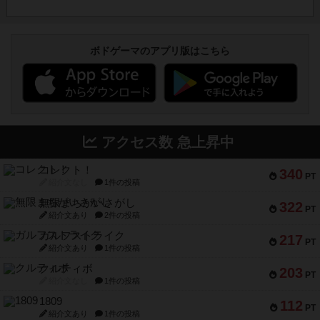
ボドゲーマのアプリ版はこちら
アクセス数 急上昇中
コレクト！
340
PT
紹介文なし
1件の投稿
無限まちがいさがし
322
PT
紹介文あり
2件の投稿
ガルフストライク
217
PT
紹介文あり
1件の投稿
クルティボ
203
PT
紹介文なし
1件の投稿
1809
112
PT
紹介文あり
1件の投稿