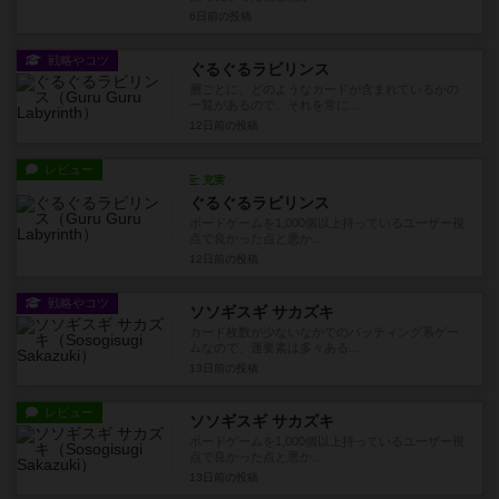
6日前
の投稿
戦略やコツ
ぐるぐるラビリンス
層ごとに、どのようなカードが含まれているかの
一覧があるので、それを常に...
12日前
の投稿
レビュー
充実
ぐるぐるラビリンス
ボードゲームを1,000個以上持っているユーザー視
点で良かった点と悪か...
12日前
の投稿
戦略やコツ
ソソギスギ サカズキ
カード枚数が少ないなかでのバッティング系ゲー
ムなので、運要素は多々ある...
13日前
の投稿
レビュー
ソソギスギ サカズキ
ボードゲームを1,000個以上持っているユーザー視
点で良かった点と悪か...
13日前
の投稿