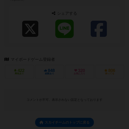
ムを広める活動 ◆...
シェアする
マイボードゲーム登録者
422
848
320
806
興味あり
経験あり
お気に入り
持ってる
コメントが不可、表示されない設定となっております
スカイチームのトップに戻る