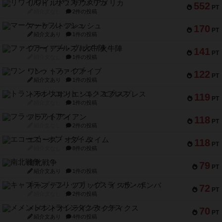
リワイルド：サウスアメリカ
552
PT
紹介文なし
2件の投稿
マーケットフレッシュ
170
PT
紹介文あり
1件の投稿
ファイアー・ブルズ / 火牛陣
141
PT
紹介文なし
1件の投稿
ワン・トゥ・ファイブ
122
PT
紹介文あり
1件の投稿
トランスオリエント・エクスプレス
119
PT
紹介文なし
1件の投稿
フラットアイアン
118
PT
紹介文なし
2件の投稿
エコーズ・オブ・タイム
118
PT
紹介文なし
8件の投稿
南北戦争
79
PT
紹介文あり
1件の投稿
キャプテン・フリップ：イスラ・ボンバ
72
PT
紹介文なし
2件の投稿
メメントオンラインタクティクス
70
PT
紹介文あり
4件の投稿