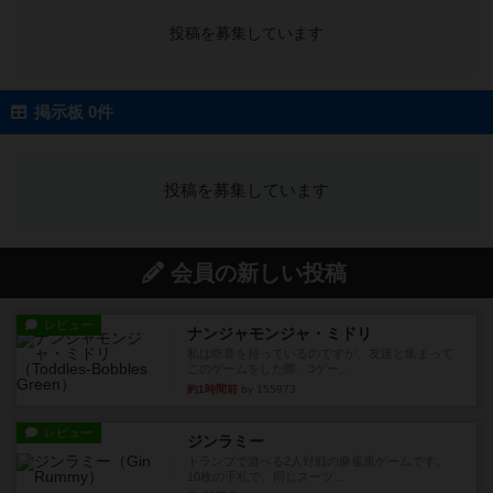
投稿を募集しています
掲示板 0件
投稿を募集しています
会員の新しい投稿
レビュー
ナンジャモンジャ・ミドリ
私は吃音を持っているのですが、友達と集まって
このゲームをした際、3ゲー...
約1時間前
by 155973
レビュー
ジンラミー
トランプで遊べる2人対戦の麻雀風ゲームです。
10枚の手札で、同じスーツ...