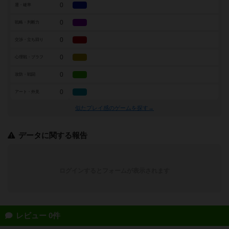
0
運・確率
0
戦略・判断力
0
交渉・立ち回り
0
心理戦・ブラフ
0
攻防・戦闘
0
アート・外見
似たプレイ感のゲームを探す→
データに関する報告
ログインするとフォームが表示されます
レビュー 0件