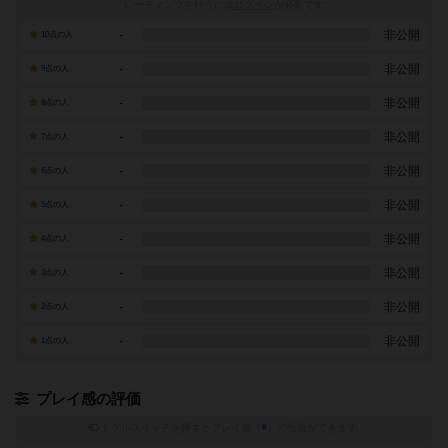
レーティングを行うには
ログイン
が必要です
-
非公開
10点の人
-
非公開
9点の人
-
非公開
8点の人
-
非公開
7点の人
-
非公開
6点の人
-
非公開
5点の人
-
非公開
4点の人
-
非公開
3点の人
-
非公開
2点の人
-
非公開
1点の人
プレイ感の評価
トグルスイッチを押すとプレイ感（
※
）の投票ができます