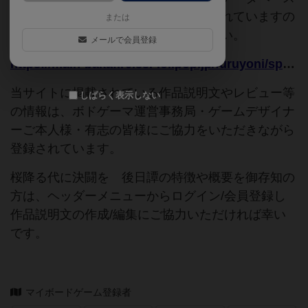
追加申請時に以下の参考URLが入力されていますの
または
で、よろしければこちらもご覧ください。
メールで会員登録
https://main-bakafire.ssl-lolipop.jp/furuyoni/sp/na/ex10_page/index.html
当サイトに掲載されている作品説明文やレビュー等
しばらく表示しない
の情報は、ボドゲーマ運営事務局・ゲームデザイナ
ーご本人様・有志の皆様にご協力をいただきながら
登録されています。
桜降る代に決闘を 後日譚の特徴や概要を御存知の
方は、ヘッダーメニューからログイン/会員登録し
作品説明文の作成/編集にご協力いただければ幸い
です。
マイボードゲーム登録者