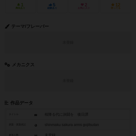
1
5
2
12
興味あり
経験あり
お気に入り
持ってる
テーマ/フレーバー
未登録
メカニクス
未登録
作品データ
桜降る代に決闘を 後日譚
タイトル
shinmaku sakura arms gojitsutan
原題・英題表記
未登録
参加人数