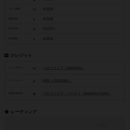
未登録
プレイ時間
未登録
対象年齢
2025年～
発売時期
未登録
参考価格
クレジット
バカファイア（BakaFire）
ゲームデザイン
時雨（TOKIAME）
アートワーク
バカファイア・パーティ（BakaFire Party）
関連企業/団体
レーティング