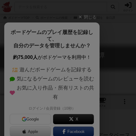
ログイン
閉じる
ボドゲーマTOP
ボードゲームの検索
桜降る代に決闘を 後日譚
ボードゲームのプレイ履歴を記録し
て、
自分のデータを管理しませんか？
桜降る代に決闘を 後日譚
約75,000人
がボドゲーマを利用中！
shinmaku sakura arms gojitsutan
遊んだボードゲームを記録する
気になるゲームのレビューを読む
お気に入り作品・所有リストの共
有
1
トップ
画像
動画
レビュー
カフェ
ログイン / 会員登録（10秒）
Google
X
ご協力ください
Apple
Facebook
このページは情報が不足しています。データベース