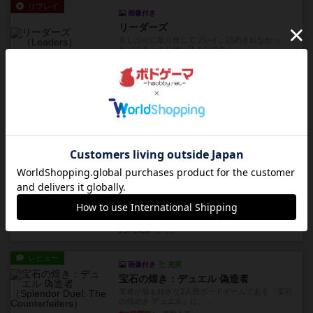
リプレイ
画像付き
リーダーズ
久しぶりに取り出してプレイ。詰めきれなかっ
た…であっさり追い込まれて負...
約4時間前
by くみ
リプレイ
画像付き
ブリックス
久しぶりに取り出してプレイ。記号担当と色担当
に分かれてプレイ。あかんか...
約5時間前
by くみ
レビュー
画像付き
ダグエイトチェス
チェスなのに、ほんの10分で終わります。動きで
敵のコマの種類が分かれば...
約5時間前
by くみ
レビュー
画像付き
充実
宝石の煌き：デュエル 偽造者
筆者が最も好きな2人用ボードゲームである『宝石
の煌めき デュエル』に、...