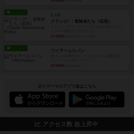
約6時間前
by 手動人形
レビュー
充実
クランク! ：冒険者たち（拡張）
クランク！のプレイヤーごとに能力の違うキャラ
クターを使用できるようにな...
約7時間前
by ぽっぽーくるっぽー
レビュー
ワイアームスパン
初プレイの感想です。ウイングスパン履修済のコ
メントとなります。ウイング...
約7時間前
by daisdice
ボドゲーマのアプリ版はこちら
アクセス数 急上昇中