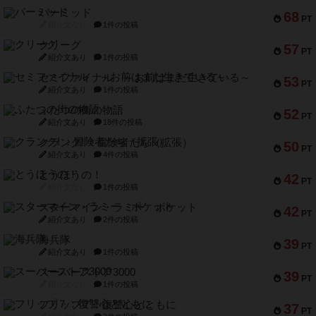
パーミッド
68
PT
紹介文なし
1件の投稿
クリーグ
57
PT
紹介文あり
1件の投稿
セミファイナル ～お前はまだ生きている～
53
PT
紹介文あり
1件の投稿
ふたつの街の物語
52
PT
紹介文あり
18件の投稿
クランク! ：冒険者たち（拡張）
50
PT
紹介文あり
4件の投稿
とうほうの！
42
PT
紹介文なし
1件の投稿
スターマイン・ラミー ポケット
42
PT
紹介文あり
2件の投稿
海兵隊
39
PT
紹介文あり
1件の投稿
スーパーストア3000
39
PT
紹介文なし
1件の投稿
フリップ７：復讐心とともに
37
PT