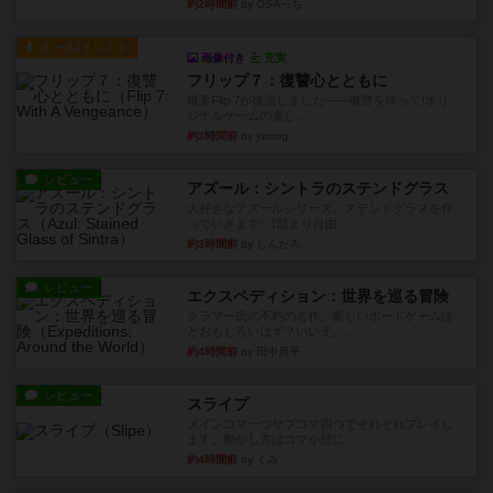
約2時間前
by OSAっち
ルール/インスト
画像付き
充実
フリップ７：復讐心とともに
概要Flip 7が復活しました――復讐を伴って!オリ
ジナルゲームの楽し...
約3時間前
by jurong
レビュー
アズール：シントラのステンドグラス
大好きなアズールシリーズ。ステンドグラスを作
っていきます✨1部より自由...
約3時間前
by しんたろ
レビュー
エクスペディション：世界を巡る冒険
クラマー氏の不朽の名作。新しいボードゲームほ
どおもしろいはず？いいえ。...
約4時間前
by 田中昌平
レビュー
スライプ
メインコマ一つサブコマ四つでそれぞれプレイし
ます。動かし方はコマか壁に...
約4時間前
by くみ