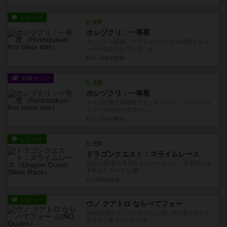
レビュー
充実
ホシヅクリ：一等星
ホシヅクリ拡張。サプライのカード11種類と新ル
ールが追加されている。サ...
約2ヶ月前
の投稿
戦略やコツ
充実
ホシヅクリ：一等星
カード評価を10段階でまとめてみた。(ランダムサ
プライのみ)なお拡張ル...
約2ヶ月前
の投稿
レビュー
充実
ドラゴンクエスト：スライムレース
5/5点1着2着を予想するレースゲーム。基本的には
手札からカードを1枚...
2ヶ月前
の投稿
レビュー
ウノ クアトロ ならべてフォー
4/5点縦横ナナメのいずれかに同じ色か数字を4つ
揃えたら勝ちのいわゆる...