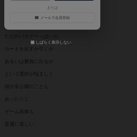
または
最強のサメを作るゲーム。
メールで会員登録
ただのバカゲーっぽいが
しばらく表示しない
カードを出すか引くか
あるいは勝負に出るか
という選択が悩ましく
頭が非公開のことも
あったりと
ゲーム自体も
普通に楽しい。