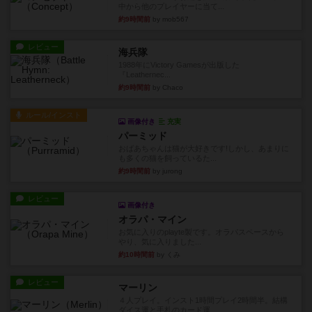
中から他のプレイヤーに当て...
約9時間前
by mob567
レビュー
海兵隊
1988年にVictory Gamesが出版した
『Leathernec...
約9時間前
by Chaco
ルール/インスト
画像付き
充実
パーミッド
おばあちゃんは猫が大好きです!しかし、あまりに
も多くの猫を飼っているた...
約9時間前
by jurong
レビュー
画像付き
オラパ・マイン
お気に入りのplayte製です。オラパスペースから
やり、気に入りました...
約10時間前
by くみ
レビュー
マーリン
４人プレイ。インスト1時間プレイ2時間半。結構
ダイス運と手札のカード運...